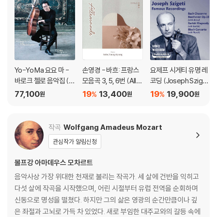
3) 컬러 디스크는 제작 과정에서 다른 색상 염료가 섞여 얼룩과 번짐, 반점
등이 발생할 수 있습니다.
※ 반품/교환 안내
1) 불량으로 인한 반품/교환 요청 시에는 불량 확인을 위해 개봉 시의 동영
상을 요청할 수 있으며, 동영상이 없는 경우 반품/교환이 제한될 수 있습니
Yo-Yo Ma 요요 마 -
손영경 - 바흐: 프랑스
요제프 시게티 유명 레
다.
바로크 첼로 음악집 (Si
모음곡 3, 5, 6번 (Alle
코딩 (Joseph Szigeti
관련 사진과 동영상 및 재생 기기 모델명을 첨부하여 첨부하여 고객센터에
mply Baroque) [청록
mande)
Famous Recording
77,100
19
13,400
19
19,900
문의 바랍니다.
%
%
원
원
원
컬러 2LP]
s)
2) LP는 잦은 배송 과정에서 재킷에 손상이 발생할 가능성이 높고 재판매
가 어려우므로 신중한 구매를 부탁드립니다.
작곡
Wolfgang Amadeus Mozart
관심작가 알림신청
볼프강 아마데우스 모차르트
음악사상 가장 위대한 천재로 불리는 작곡가. 세 살에 건반을 익히고
다섯 살에 작곡을 시작했으며, 어린 시절부터 유럽 전역을 순회하며
신동으로 명성을 떨쳤다. 하지만 그의 삶은 영광의 순간만큼이나 깊
은 좌절과 고뇌로 가득 차 있었다. 새로 부임한 대주교와의 갈등 속에