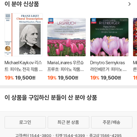
n) [2LP]
이 분야 신상품
Michael Kaykov 리스
Maria Linares 우르슈
Dmytro Semykras
M
트: 피아노 전곡 작품 6
프루흐: 피아노 작품집
라인베르거 :피아노 작
른
9집 (Liszt: Complet
(Urspruch: Piano Wo
품 (Rheinberger: Pia
(V
19
19,500
19
19,500
19
19,500
1
%
%
%
원
원
원
e Piano Music Vol. 6
rks - Romantic Pian
no Works - Romanti
s 
9)
o Vol. 6)
c Piano Vol. 10)
d
이 상품을 구입하신 분들이 산 분야 상품
로그인
최근 본 상품
주문/배송
고객센터 1544-3800
티켓 1544-6399
중고샵 1566-4295