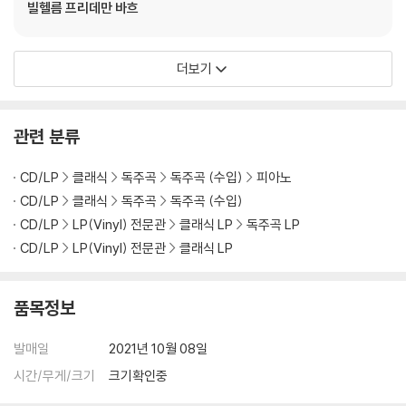
빌헬름 프리데만 바흐
더보기
관련 분류
CD/LP
클래식
독주곡
독주곡 (수입)
피아노
CD/LP
클래식
독주곡
독주곡 (수입)
CD/LP
LP(Vinyl) 전문관
클래식 LP
독주곡 LP
CD/LP
LP(Vinyl) 전문관
클래식 LP
품목정보
발매일
2021년 10월 08일
시간/무게/크기
크기확인중