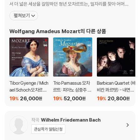
서 더 넓은 세상을 갈망하던 청년 모차르트는, 일자리를 찾아 어머니
와 함께 만하임과 파리로 긴 여행을 떠난다. 그러나 그를 기다리고 있
펼쳐보기
던 것은 첫사랑의 배신과, 낯선 도시 파리에서 마주한 어머니의 비극
적인 죽음, 그리고 차가운 세상의 외면뿐이었다. 이 모든 영광과 비극
Wolfgang Amadeus Mozart
의 다른 상품
의 순간, 모차르트는 자신의 가장 가까운 친구
Tibor Gyenge / Mich
Trio Parnassus 모차
Barbican Quartet (바
ael Schoch 모차르트:
르트: 피아노 삼중주 전
비칸 콰르텟) - 내면의
바이올린 소나타집 (M
곡 (Mozart: Comple
빛 (Lux Intus)
19
26,000
19
52,000
19
20,800
%
%
%
원
원
원
ozart: Violin Sonata
te Piano Trios)
s) [SACD Hybrid]
작곡
Wilhelm Friedemann Bach
관심작가 알림신청