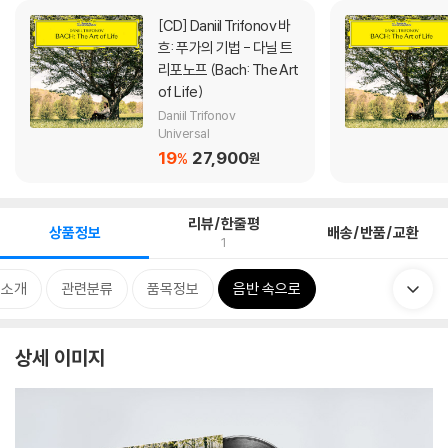
[CD]
Daniil Trifonov 바
흐: 푸가의 기법 - 다닐 트
리포노프 (Bach: The Art
of Life)
Daniil Trifonov
Universal
19
27,900
%
원
리뷰/한줄평
상품정보
배송/반품/교환
1
 소개
관련분류
품목정보
음반 속으로
상세 이미지