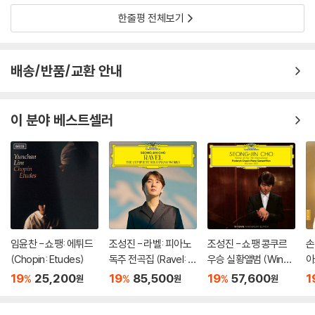
한줄평 전체보기
배송/반품/교환 안내
이 분야 베스트셀러
임윤찬 - 쇼팽: 에튀드
조성진 - 라벨: 피아노
조성진 - 쇼팽 콩쿠르
손
(Chopin: Etudes)
독주 전곡집 (Ravel: T
우승 실황앨범 (Winne
아
he Complete Solo Pi
r of the 17th Internat
za
19
25,200
19
85,500
19
57,600
1
%
%
%
원
원
원
ano Works) [3LP]
ional Fryderyk Chopi
o
n Piano Competitio