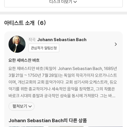
디스크 더보기
1) 열을 가하여 제작하는 바이닐 공정 특성상 디스크 표면이 미세하게 울
렁거리거나 휘어지는 경우가 있습니다.
재생이 불안정한 경우 스태빌라이저를 사용하시면 좀 더 안정적인 재생이
아티스트 소개
6
가능합니다.
2) 재생 음역의 왜곡을 최소화 하고 반복 재생시에도 최대한 일관되게 유
지되도록 디스크 센터 홀 구경이 작게 제작되는 경우가 있습니다. 턴테이
작곡
Johann Sebastian Bach
블 스핀들에 맞지 않는 경우에는 전용 제품 등을 이용하여 센터 홀을 조정
관심작가 알림신청
하시면 해결됩니다.
3) 디스크에 미세한 잔 흠집이 남아있거나 인쇄 면이 깨끗하지 않은 경우
요한 세바스찬 바흐
가 있으며, 이는 상품의 불량이 아닙니다. 단, 재생에 이상이 있는 경우에는
요한 제바스티안 바흐(독일어: Johann Sebastian Bach, 1685년
불량으로 인한 반품/교환이 가능합니다
3월 21일 ~ 1750년 7월 28일)는 독일의 작곡가이자 오르가니스트
이며, 개신교회의 교회 음악가이다. 교회 성기사와 오케스트라, 듀오
※ 컬러 디스크
악기를 위한 종교적이거나 세속적인 음악을 창작했고, 그의 작품은
아래에 해당하는 경우는 불량이 아니므로 개봉 후 반품/교환이 불가합니
바로크 시대의 종말과 궁극적인 성숙을 동시에 가져왔다. 그는 바로
다.
크 시대의 최후에 위치하는 대가로서, 일반적인 작품은 독일음악의
펼쳐보기
1) 컬러 디스크는 웹 이미지와 실제 색상이 차이가 날 수 있습니다.
전통에 깊이 뿌리박고 있을 뿐 아니라, 그 위에 이탈리아나 프랑스의
2) 컬러 디스크의 특성상 제작 공정시 앨범마다 색상 차이가 나는 경우도
양식을 채택하고 그것들을 융합하여 독자적 개성적인 음악을 창조하
Johann Sebastian Bach
의 다른 상품
있습니다.
였다. 종교적 작품은 기존 구교 음