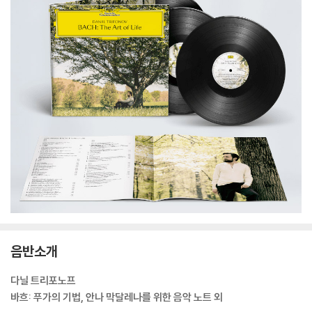
음반소개
다닐 트리포노프
바흐: 푸가의 기법, 안나 막달레나를 위한 음악 노트 외