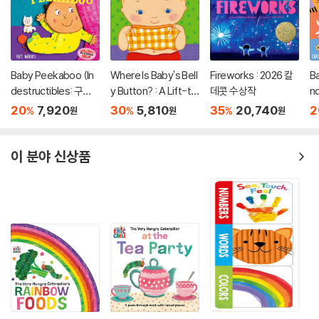
Baby Peekaboo (In
Where Is Baby's Bell
Fireworks : 2026 칼
Ba
destructibles: 구강
y Button? : A Lift-th
데콧 수상작
n
기 아이를 위한 츄잉북
e-Flap Book
기
20
7,920
30
5,810
35
20,740
2
%
%
%
원
원
원
시리즈)
시
이 분야 신상품