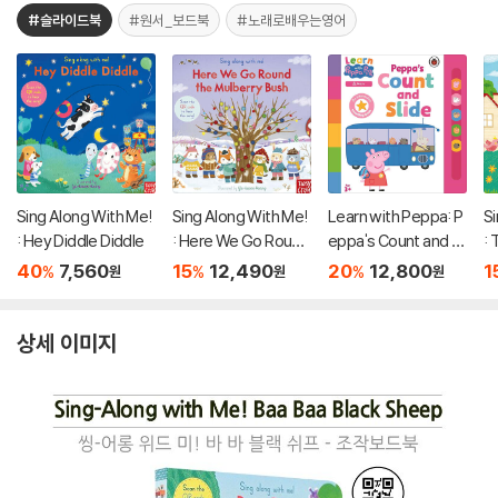
#슬라이드북
#원서_보드북
#노래로배우는영어
Sing Along With Me!
Sing Along With Me!
Learn with Peppa: P
Si
: Hey Diddle Diddle
: Here We Go Round
eppa's Count and Sli
: 
the Mulberry Bush
de
B
40
7,560
15
12,490
20
12,800
1
%
%
%
원
원
원
상세 이미지