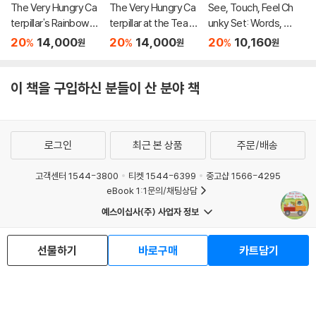
The Very Hungry Ca
The Very Hungry Ca
See, Touch, Feel Ch
terpillar's Rainbow F
terpillar at the Tea P
unky Set: Words, Nu
oods
arty
mbers and Colors
20
14,000
20
14,000
20
10,160
%
%
%
원
원
원
이 책을 구입하신 분들이 산 분야 책
로그인
최근 본 상품
주문/배송
고객센터 1544-3800
티켓 1544-6399
중고샵 1566-4295
eBook 1:1문의/채팅상담
예스이십사(주) 사업자 정보
이용약관
개인정보처리방침
청소년보호정책
PC버전
회사소개
거래처관계자께
선물하기
바로구매
카트담기
도서홍보
광고
Copyright © YES24 Corp. All Rights Reserved.
MATOM6