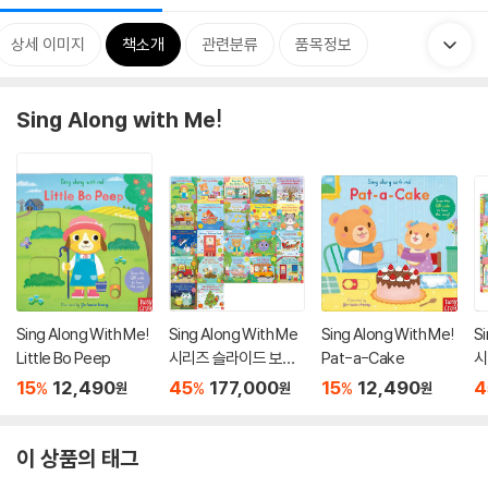
상세 이미지
책소개
관련분류
품목정보
Sing Along with Me!
Sing Along With Me!
Sing Along With Me
Sing Along With Me!
S
Little Bo Peep
시리즈 슬라이드 보드
Pat-a-Cake
시
북 22종 세트 [QR 음
북
15
12,490
45
177,000
15
12,490
4
%
%
%
원
원
원
원]
원
이 상품의 태그