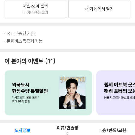
예스24에 팔기
내 가게에서 팔기
바이백 신청 불가
국내배송만 가능
문화비소득공제 가능
이 분야의 이벤트
11
리뷰/한줄평
도서정보
배송/반품/교환
0