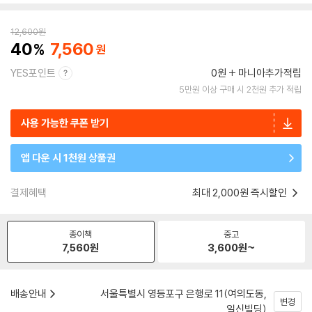
12,600
원
40
7,560
YES포인트
0원
마니아추가적립
5만원 이상 구매 시 2천원 추가 적립
사용 가능한 쿠폰 받기
앱 다운 시 1천원 상품권
결제혜택
최대 2,000원 즉시할인
종이책
중고
7,560
원
3,600
원~
배송안내
서울특별시 영등포구 은행로 11(여의도동,
변경
일신빌딩)