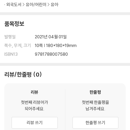
외국도서
유아/어린이
유아
품목정보
발행일
2021년 04월 01일
쪽수, 무게, 크기
10쪽 | 180*180*19mm
ISBN13
9781788007580
리뷰/한줄평
0
리뷰
한줄평
첫번째 리뷰어가
첫번째 한줄평을
되어주세요.
남겨주세요.
리뷰 쓰기
한줄평 쓰기