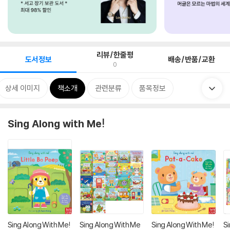
리뷰/한줄평
도서정보
배송/반품/교환
0
상세 이미지
책소개
관련분류
품목정보
Sing Along with Me!
Sing Along With Me!
Sing Along With Me
Sing Along With Me!
S