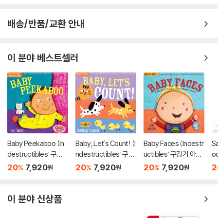
배송/반품/교환 안내
이 분야 베스트셀러
Baby Peekaboo (In
Baby, Let's Count! (I
Baby Faces (Indestr
Sa
destructibles: 구강
ndestructibles: 구강
uctibles: 구강기 아이
o
기 아이를 위한 츄잉북
기 아이를 위한 츄잉북
를 위한 츄잉북 시리즈)
20
7,920
20
7,920
20
7,920
2
%
%
%
원
원
원
시리즈)
시리즈)
이 분야 신상품