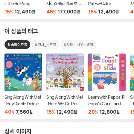
Little Bo Peep
시리즈 슬라이드 보드
Pat-a-Cake
시
북 22종 세트 [QR 음
북
15
12,490
45
177,000
15
12,490
4
%
%
%
원
원
원
원]
원
이 상품의 태그
#슬라이드북
#원서_보드북
#노래로배우는영어
Sing Along With Me!
Sing Along With Me!
Learn with Peppa: P
Si
: Hey Diddle Diddle
: Here We Go Round
eppa's Count and Sli
: 
the Mulberry Bush
de
B
40
7,560
15
12,490
20
12,800
1
%
%
%
원
원
원
상세 이미지