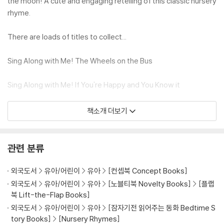
the moon! A cute and engaging retelling of this classic nursery
rhyme.
There are loads of titles to collect...
Sing Along with Me! The Wheels on the Bus
Sing Along with Me! If You're Happy and You Know it
Sing Along with Me! Old Macdonald Had a Farm
책소개 더보기
Sing Along with Me! Row, Row, Row Your Boat
관련 분류
...and many more!
외국도서
유아/어린이
유아
[컨셉북 Concept Books]
외국도서
유아/어린이
유아
[노블티북 Novelty Books]
[플랩
북 Lift-the-Flap Books]
외국도서
유아/어린이
유아
[잠자기전 읽어주는 동화 Bedtime S
tory Books]
[Nursery Rhymes]