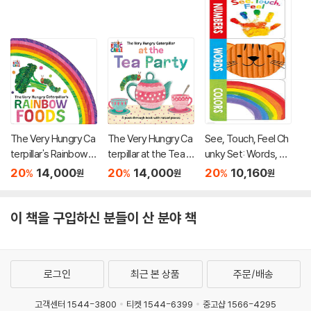
The Very Hungry Ca
The Very Hungry Ca
See, Touch, Feel Ch
terpillar's Rainbow F
terpillar at the Tea P
unky Set: Words, Nu
oods
arty
mbers and Colors
20
14,000
20
14,000
20
10,160
%
%
%
원
원
원
이 책을 구입하신 분들이 산 분야 책
로그인
최근 본 상품
주문/배송
고객센터 1544-3800
티켓 1544-6399
중고샵 1566-4295