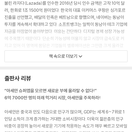
불린 라자다(Lazada)를 인수한 2016년 당시 인수 금액은 고작 10억 달
10 새로운 전장
러, 한화로 1조 1500억 원이었다. 한국의 대표 이커머스 쿠팡은 싱가포르
이커머스 성장을 따라가지 못하는 물류 | 넥스트 커머스 | 물류를 잡아라 |
진출을 선언했고, 배달의 민족은 베트남으로 향했으며, 네이버는 동남아
2021년 물류 유니콘 탄생의 해 | 모든 것이 콘텐츠다 | 누가 콘텐츠를 가졌
투자를 계속해서 확대하고 있다. 소프트뱅크는 일찍이 동남아 테크 기업에
는가 | MZ세대를 잡아라
자금을 아낌없이 쏟아부었다. 이유는 간단하다. 디지털 경제 성장 가능성
에 주목했기 때문이다. 단순히 가능성에 머물지 않고 시장이 급속도로 커
지고 있어 이 영역에 몸담은 기업들의 벨류에이션은 그만큼 크게 올라갔
PART 5. 다가올 미래, 변화하는 미래
다.
책 속으로 더보기
--- p.27
11 IPO 전성시대
밸류에이션은 적정한가 | 상장을 예고한 기업들 | 제2의 SEA를 찾으려면
2012년 스타트업의 여정을 시작한 이래 소프트뱅크의 투자를 받으며 주
출판사 리뷰
목받은 그랩은 2021년 말 미국 주식시장에 상장을 예고했다. 그랩의 상장
12 현명한 투자자
소식에 블룸버그, 로이터 등 외신과 한국의 경제지들도 반응을 보였는데,
“아세안 슈퍼앱을 모르면 새로운 부에 올라탈 수 없다!”
신흥시장과 아세안 | 한국의 동남아 디지털 테크 투자 러시 | 카피캣을 넘
그만큼 슈퍼앱의 시장 영향력이 크다는 증거다. 꼭 주식투자 측면에서만
6억 7000만 명의 미래 먹거리 시장, 아세안을 주목하라!
어 | 열린 기회의 땅, 동남아 | 플랫폼, 확장성은 살아 있다 | 데이터를 가진
그랩의 중요성이 부각되는 것은 아니다. 아세안 전체 경제에서 슈퍼앱이
공룡들 | 카카오와 네이버가 보여준 미래
불러온 변화가 그만큼 크기 때문이다.
아세안은 중국과 인도 다음으로 인구가 많으며, GDP는 세계 6~7위로 1
동남아의 우버를 넘어서는 그랩의 비즈니스 포트폴리오는 무엇인지, 어떻
인당 소득이 크게 증가하는 거대한 소비시장이다. 더욱이 젊은층의 인구
게 성장했는지, 어느 분야로 나아갈지 분석해야 기업가치를 파악할 수 있
비중이 굉장히 높아서 새로운 기기에 적응하는 속도가 매우 빠르고 모바일
에필로그 아시아의 시대, 기회를 잡아라
다. 아세안 전체를 아우르는 최초의 지역 기반 플랫폼(regional platfor