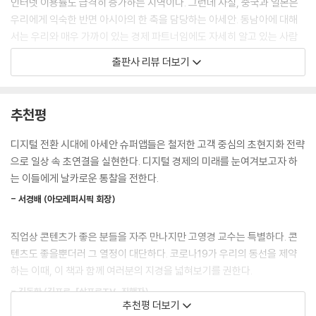
인터넷 이용률도 급격히 증가하는 지역이다. 그런데 사실, 중국과 일본은
m)이자 진정한 슈퍼앱 그랩의 모든 것을 하나씩 파헤쳐보자. --- p.48
우리에게 익숙한 반면 아시아의 한 축을 담당하는 아세안. 동남아에 대해
서는 우리와 매우 가까이 있는 경제 파트너임에도 자세히 알고 있는 사람
고젝은 토코페디아와 합병하기 전에 그랩과의 합병을 추진했으나 성사되
이 별로 없다. 더 정확히 말하면, 왜곡된 시선과 편견으로 바라보는 경우가
출판사 리뷰 더보기
지 않았다. 고젝은 그랩에 밀리고 토코페디아는 쇼피에 밀리자 합병을 통
더 많다.
해 몸집을 불려 인도네시아 시장 경쟁에서 더 이상 밀려나지 않기 위한 전
그러나 우리보다 한참 뒤처진 줄로만 알던 동남아에 ‘모바일 퍼스트’ 시대
략적 선택을 내린 것으로 추정된다. 윌리엄 타누위자야는 두 기업의 합병
가 도래했다. 소비자들의 일상생활에 밀착된 모바일 솔루션을 제공하는 기
추천평
에 대해 이렇게 말했다.
업들이 속속 등장했는데, 하나의 앱에서 여러 서비스와 기능을 필요한 대
“아마존과 도어대시, 우버, 페이팔, 스트라이프를 합쳤다고 보면 된다.”
로 이용할 수 있게 확장해나간다는 점에서 이들 기업을 단순한 플랫폼을
디지털 전환 시대에 아세안 슈퍼앱들은 철저한 고객 중심의 초현지화 전략
특히 주식시장 상장을 앞두고 스케일도 키우고 글로벌 투자자들에게 시너
넘어 ‘슈퍼앱’이라 부른다).
으로 일상 속 초연결을 실현한다. 디지털 경제의 미래를 눈여겨보고자 하
지 효과를 어필할 수 있는 근거를 확실히 마련한 셈이다. --- p.101
『아세안 슈퍼앱 전쟁』은 동남아 경제의 혁신 드라이버로서 디지털 생태계
는 이들에게 날카로운 통찰을 전한다.
의 판을 흔들고 있는 ‘슈퍼앱 5(그랩Grab, 고젝Gojek, SEA, 라인Line,
전 세계 테크 기업들이 주식시장을 이끌었던 2020년, 미국 시장에서 날아
- 서경배 (아모레퍼시픽 회장)
VNG)’의 탄생과 성장, 그리고 앞으로 펼쳐질 경쟁과 미래 사업에 대해 상
오른 SEA가 아세안 디지털 경제를 글로벌 관심사로 만들었다. 투자회사
세히 다루고 있다. 아세안 국가들이 어떻게 빠르게 디지털 경제로 점프하
번스타인(Bernstein)은 2021년 6월 보고서에서 SEA를 통해 동남아를
직업상 콘텐츠가 좋은 분들을 자주 만나지만 고영경 교수는 특별하다. 콘
고 있는지 그 혁신의 현장을 생생하게 전해주고 있으며, 슈퍼앱 기업들이
지배하는 테크 플랫폼 기업을 매수할 기회가 있다고 언급했다. 여전히 매
텐츠도 좋을뿐더러 그 열정이 대단하다. 코로나19가 우리의 동선을 제약
어떻게 글로벌 IT 공룡들을 제치고 동남아를 지배하는 플랫폼 회사로 성장
력적인 기업이라는 뜻이다. 중국이 빅테크 플랫폼 기업들을 옥죄면서 동남
하는 이때, 이 책과 함께 여러분의 지경을 넓혀보기를 권한다.
해나가는지 분명하게 확인시켜준다. 오랫동안 아세안 연구를 해온 고영경
아 테크 기업에 더 많은 기회가 돌아갈 수도 있다. SEA가 어디까지 진격할
저자가 남다른 경영학적 통찰과 인문학적 직관으로 펼쳐 보이는 이야기들
- 김동환 (김프로, 「삼프로TV」 진행자)
지 글로벌 투자자들의 기대가 증폭되고 있다. --- p.132
추천평 더보기
은 각종 통계나 숫자, 기사에서 보이는 것들 이상의 맥락적 이해를 갖게 해