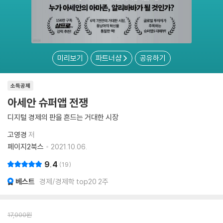
미리보기
파트너샵
공유하기
소득공제
아세안 슈퍼앱 전쟁
디지털 경제의 판을 흔드는 거대한 시장
고영경
저
페이지2북스
2021.10.06.
9.4
19
베스트
경제/경제학 top20 2주
17,000
원