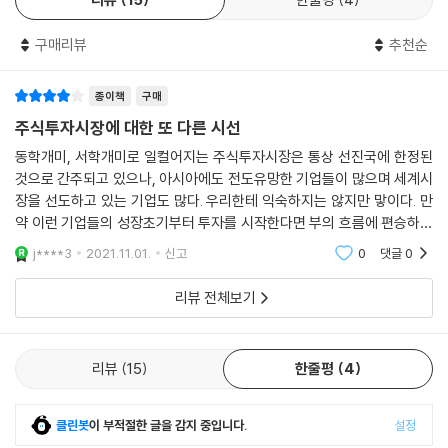
질치고 있다. IPO 대박의 꿈에 부푼 디디는 상장한 날부터 정부의 규제 대
- 임정욱 (TBT 공동대표)
사한 기업은 없는지, 동남아의 카카오는 누구인지 관심을 갖기 시작했다.
상에 올랐다. 주가는 계속 떨어지고 있으며, 투자자들은 소송까지 검토하
소프트뱅크의 투자를 받으며 주목받은 그랩 역시 2021년 말 미국 주식시
구매리뷰
추천순
고 나섰다. 소프트뱅크의 손정의 회장은 중국에 투자하지 않겠다고 일갈했
장에 상장을 예고했다. 그랩의 상장 소식에 블룸버그, 로이터 등 외신과 한
디지털 시대에 아세안의 그들이 무섭게 변하고 있다. 이 책에는 흥미롭게
다. 투자자들에게는 암울한 소식이 아닐 수 없지만, 동남아 테크 기업들이
국의 경제지들도 반응을 보였는데, 그만큼 슈퍼앱의 시장 영향력이 크다는
읽고 유익하게 얻을 수 있는 정보로 가득하다.
종이책
구매
중국 기업을 대신해 스포트라이트를 받을 가능성은 한층 더 높아졌다.
얘기다. 기능과 제품 최적화에 주목해던 스타트업들은 점차 자신들만의 생
- 류성춘 (미래에셋증권 부사장)
주식투자시장에 대한 또 다른 시선
--- p.278
태계를 만드는 수준으로 성장했다. 이러한 추세가 지속된다면 동남아의 슈
동학개미, 서학개미로 일컬어지는 주식투자시장은 통상 선진국에 한정된
퍼앱 유니버스를 보게 될지도 모른다. 전 세계에 수많은 유저를 보유하고
고영경 박사의 경영학적 통찰과 인문학적 직관을 느낄 수 있다. 통계나 숫
것으로 간주되고 있으나, 아시아에도 전도유망한 기업들이 많으며 세계시
있는 페이스북도 만들지 못한 위력이다.
장을 선도하고 있는 기업도 많다. 우리한테 익숙하지는 않지만 맣이다. 만
자, 언론 기사에서 보이는 것들 이상의 맥락적 이해를 갖게 해준다.
지금까지 당신의 머릿속에 인식되어 있던 동남아의 모습을 잊어라. 정해진
약 이런 기업들의 성장초기부터 투자를 시작한다면 부의 흐름에 편승하기
- 김우형 (아이온자산운용 대표)
미래가 아닌 변화하는 미래가 동남아의 앞에 놓여 있다. 그리고 변화하는
도 쉬울 것이다. 이 책은 아시아에서 세계시장을 선점하고 있는 기업들을
j****3
2021.11.01.
신고
0
댓글
0
미래를 이해하는 열쇠는 슈퍼앱이 가지고 있다. 슈퍼앱을 알지 못하면 동
소개하고 있는데 우
남아를 이해할 수도, 변화의 속도를 감지할 수도 없다. 네카쿠배당토(네이
20세기 후반부터 줄곧 유망주로 간주되던 동남아가 슈퍼앱으로 훌쩍 올라
리뷰 전체보기
버, 카카오, 쿠팡, 배달의 민족, 당근마켓, 토스)를 제쳐두고 한국 경제의
오는 현실을 꼼꼼히 짚어주는 책이다.
현재와 미래를 논하기 어렵듯, 아세안의 미래를 전망하려면 ‘슈퍼앱’은 반
- 이승규 (스마트스터디 부사장)
드시 짚고 넘어가야 하는 게임체인저다. 된 이들의 스케일업 과정, 필승 전
리뷰
15
한줄평
4
략과 경쟁 지점, 발전 전략을 이해하지 못한다면 이 시장에 결코 올라탈 수
없을 것이다.
클린봇
이 부적절한 글을 감지 중입니다.
설정