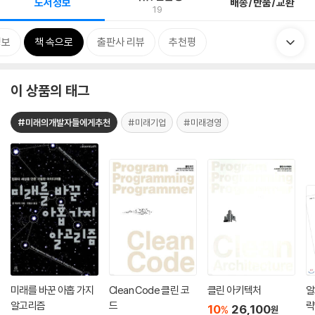
도서정보
배송/반품/교환
19
정보
책 속으로
출판사 리뷰
추천평
이 상품의 태그
#미래의개발자들에게추천
#미래기업
#미래경영
미래를 바꾼 아홉 가지
Clean Code 클린 코
클린 아키텍처
알
알고리즘
드
략
10
26,100
%
원