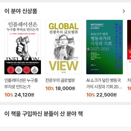
이 분야 신상품
인플레이션은 누구를
전광우의 글로벌뷰
AI 쇼크가 덮친 병동국
차
부자로 만드는가
가의 시장과 기회 202
10
18,000
1
%
원
7-2031
10
24,120
10
22,500
%
%
원
원
이 책을 구입하신 분들이 산 분야 책