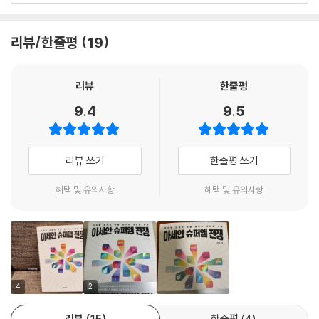
준다.
고영경 교수는 이 분야 최고 전문가답게 포스트 팬데믹 시대 동남아의 새
영국의 여론조사기관 유고브YouGov는 매년 브랜드 인덱스 순위를 발표
로운 기회에 대한 예리한 분석과 혜안을 명쾌하게 제시한다.
하는데, 2016년 태국에서 페이스북이 1위, 라인이 2위를 차지했다. 라인
리뷰/한줄평
19
“누가 아세안의 아마존, 알리바바가 될 것인가?”
- 김영선 (전 인도네시아 대사, 전 한-아세안센터 사무총장)
이 태국에서 가장 막강한 세븐일레븐과 글로벌 파워를 가진 유튜브, 토요
글로벌 IT 공룡들을 제치고 디지털 경제의 판을 흔드는 기업들
타, 구글을 모두 제친 것이다. 2018년에도 라인은 페이스북에 이어 2위를
리뷰
한줄평
차지했으며, 브랜드 추천지수에서는 1위를차지했다. 라인은 명실상부 태
아시아의 시대, 아세안 시장의 중요성과 변화를 이해하려면 리딩 스타트업
디지털 경제라는 새로운 파도를 타고 성장한 ‘슈퍼앱 5’는 동남아인들의
국 국민 플랫폼이라 해도 과언이 아니다. --- p.150
의 혁신 성장을 살펴야 한다. 이 책이 아세안 진출 기업들에게 인사이트와
9.4
9.5
일상과 함께하는 ‘생활밀착형’ 혁신의 아이콘이 되었다. 동남아 어느 곳에
새로운 지평을 열어줄 것이다.
서든 ‘슈퍼앱 5’ 가운데 한두 개는 누구나 이용한다. 이 지역 사람들이 공통
동남아에서 가장 많이 쓰이는 메신저는 왓츠앱이고, 태국에서는 라인이 1
적으로 겪고 있는 문제점을 찾아내 이를 해결하거나 현지화된 디지털 솔루
- 박영렬 (연세대 경영대학 교수, 한국경영학회장)
등 자리를 지키고 있다. 그렇다면 베트남은 어떨까? 베트남에서는 누가 뭐
리뷰 쓰기
한줄평 쓰기
션을 통해 더 나은 고객 경험을 제공했다는 측면에서 슈퍼앱 5는 모두 엄
래도 잘로(Zalo)다. 한국에서 카카오톡 없는 생활을 상상할 수 없듯, 베트
청난 성공을 거두었다. 그리고 이들 슈퍼앱 5는 각각 독점적인 우위를 갖
미래 먹거리 시장인 동남아 시장의 이커머스, 물류, 컨텐츠 사업 중심으로
남에서도 잘로가 없으면 의사소통을 원활하게 할 수 없다. 베트남 시장의
혜택 및 유의사항
혜택 및 유의사항
는 영역을 가지면서 여러 분야에서 서로 경쟁하고 있다(그랩은 딜리버리
거대 기업이 탄생하는 과정은 향후 진출 기업들의 이정표가 될 수 있으리
80%를 잘로가 차지하고 있기 때문이다. 베트남 인구가 약 1억 명인데, 그
와 라이드헤일링 부문에서, 고투그룹은 핀테크와 커머스, 라이드헤일링
라 확신한다.
중 8000만 명 이상이 잘로로 연결되어 있다. --- p.160
부문에서 견고한 위치를 점유하고 있다. 또한 SEA는 게임과 이커머스 부
- 이강현 (현대자동차 인도네시아 COO)
문에서, 라인은 메신저와 콘텐츠 부문에서, VNG는 메신저와 게임 부문에
소셜커머스, 물류 스타트업, 에듀테크, 헬스케어 스타트업에 투자자들이
서 우위를 점하고 있다).
앞다퉈 달려가는 이유는 위 조건에 부합하는 기업의 성장 가능성을 기대하
아세안 국가들이 어떻게 빠르게 디지털 경제로 점프하는지 생생히 전해준
글로벌 투자자들이 가장 먼저 주목한 기업은 SEA다. 미국 주식시장에서 F
4
2
고 있기 때문이다. 특히 2021년 중국 정부가 빅테크 기업에 강력한 제재를
다. 그랩, 고젝, SEA 등이 글로벌 IT 공룡들을 제치고 동남아를 지배하는
AANG(페이스북, 아마존, 애플, 넷플릭스, 구글)보다 SEA가 더 높은 주
가하면서 알리바바와 텐센트, 디디 등 내로라하는 기업들의 주가가 곤두박
플랫폼으로 성장해가는 모습을 확인해보라.
가 상승률을 보였기 때문이다. 많은 사람이 SEA가 어떤 기업인지, 이와 유
리뷰
15
한줄평
4