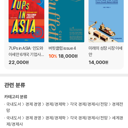
05 아세안 최대 기업, SEA
게임시장을 겨냥해 탄생한 가레나 | 콘텐츠와 플랫폼 경쟁력으로 승승장
구하다 | 유저들을 위한 디지털 결제, 에어페이 | 기업의 운명을 바꾼 이커
머스 | 후발주자에서 1등으로! | 라자다는 안 되고 쇼피는 되는 이유 | FAA
NG을 제친 미국 주식시장의 슈퍼스타 | 이머징 마켓으로 전진 | 슈퍼앱이
되어야 해! | 인도네시아 푸드 딜리버리 마켓에 후발주자로 뛰어든 쇼피 |
디지털 금융에서도 경쟁력을 갖춘다면
7UPs in ASIA: 인도와
버핏클럽 issue 4
미래의 성장 시장 아세
아세안 6개국 기업사례
안
10
18,000
%
원
PART 3. [슈퍼앱 2부] 메신저에서 슈퍼앱으로
와 성장전략
22,000
14,000
원
원
06 태국의 국민 필수 슈퍼앱, 라인
태국 메신저 시장을 잡아라 | 1년 만에 시장점유율 90%, 국민 메신저 ‘라
관련 분류
인’ 없이 못 살아 | 일상 속을 파고드는 전방위 플랫폼으로 도약하다 | 라인
맨 불러봤니? 모바일 O2O 플랫폼 | 태국인의 마음을 사로잡은 문화화 |
카테고리 분류
유튜브와 구글을 제친 라인의 막강한 브랜드 파워 | 너도 성공한 크리에이
국내도서
경제 경영
경제/경제학
각국 경제/경제사/전망
경제전
터가 될 수 있어! | 라인페이에서 라인뱅크까지 | 진격의 라인과 동남아에
망
진심인 네이버
국내도서
경제 경영
경제/경제학
각국 경제/경제사/전망
세계경
제/경제사
07 베트남 최초의 유니콘, VNG