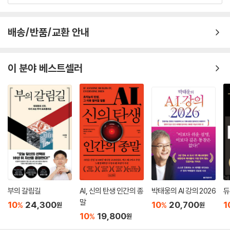
배송/반품/교환 안내
이 분야 베스트셀러
부의 갈림길
AI, 신의 탄생 인간의 종
박태웅의 AI 강의 2026
듀
말
10
24,300
10
20,700
1
%
%
원
원
10
19,800
%
원