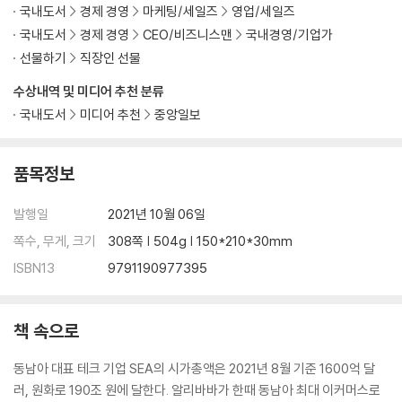
국내도서
경제 경영
마케팅/세일즈
영업/세일즈
게이머에서 창업자로 | 중국의 킹소프트와의 운명적 만남 | 메신저에 답이
국내도서
경제 경영
CEO/비즈니스맨
국내경영/기업가
있다 | 페이스북보다 많은 이용자 수를 기록한 잘로 | 예상된 행보, 결제와
선물하기
직장인 선물
이커머스 | VNG와 갓잇의 파트너십 | 잘로는 베트남의 슈퍼앱이 될 수 있
을까?
수상내역 및 미디어 추천 분류
국내도서
미디어 추천
중앙일보
PART 4. 아세안 슈퍼앱 전쟁
품목정보
08 슈퍼앱 1차 대전
라이드헤일링 혈투 | 더 빨리 더 많이! 푸드 딜리버리 전쟁 | 누가 어디에서
발행일
2021년 10월 06일
무슨 서비스를 하고 있는가 | 슈퍼앱 뒤의 큰손들
쪽수, 무게, 크기
308쪽 | 504g | 150*210*30mm
ISBN13
9791190977395
09 슈퍼앱 2차 대전
스타벅스는 핀테크 기업? | 슈퍼앱, 동남아 금융의 게임체인저 | 금융서비
스를 누리지 못하는 절반의 사람들 | 뜨겁게 타오른 디지털 결제시장 | 레
책 속으로
드오션으로 변한 디지털 결제시장 | 가고 싶지 않은 은행 | 디지털 은행으
로 맞붙다 | 라인은 금융 특화 슈퍼앱이 될 수 있을까? | 은행을 넘어 금융
동남아 대표 테크 기업 SEA의 시가총액은 2021년 8월 기준 1600억 달
기업으로 | BNPL의 선구자, 핀액셀
러, 원화로 190조 원에 달한다. 알리바바가 한때 동남아 최대 이커머스로