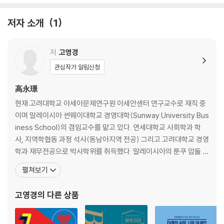
이유 | 카카오와 네이버는 슈퍼앱인가
저자 소개
1
PART 2. [슈퍼앱 1부] 진격의 거인 셋
저
고영경
03 동남아를 집어삼킨 슈퍼앱, 그랩
관심작가 알림신청
두 명의 ‘탄’이 만든 마이택시 | 해외 진출로 이룬 스케일업, 말레이시아에
서 이웃 국가로 | 적절한 타이밍! 모바일 퍼스트에 진입한 동남아 시장 | 교
高永璟
통, 동남아 공통의 페인 포인트 | 소프트뱅크의 손정의가 우버보다 먼저 택
현재 고려대학교 아세아문제연구원 아세안센터 연구교수로 재직 중
한 그랩 | 골리앗과 다윗의 싸움, 우버 vs. 그랩 | 동남아 시장 통합 전략, 지
이며 말레이시아 썬웨이대학교 경영대학(Sunway University Bus
역화 | 하이퍼 로컬라이제이션 전략 | 그랩페이, 결제가 핵심 | 팬데믹이 키
iness School)의 겸임교수를 맡고 있다. 연세대학교 사회학과 학
운 그랩푸드와 그랩마트 | 독점과 소셜 임팩트 사이
사, 지역학협동 과정 석사(동남아지역 전공) 그리고 고려대학교 경영
학과 재무전공으로 박사학위를 취득했다. 말레이시아의 툰쿠 압둘 라
04 인도네시아 공룡, 고젝에서 고투그룹으로
흐만 대학(Universiti Tunku Abdul Rahman)과 유니타 인터내셔
펼쳐보기
오토바이 택시, 오젝 | 드디어 나온 고젝앱, 오프라인에서 온라인으로 | 고
널 대학(UNITAR International University) 경영학과 조교수, 썬
젝의 시그니처 서비스, 고마사지 | 현금과 카드를 대체한 고페이 | 피할 수
웨이 대학교와 서울대학교 사회과학연구원 선임연구원을 역임했다.
고영경
의 다른 상품
없는 경쟁, 슈퍼앱의 길 | 포식자 고젝의 과감한 행보 | 장관이 된 고젝의 창
말레이시아 교육
업자 | 고젝과 토코페디아의 합병