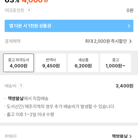
YES포인트
0원
앱 다운 시 1천원 상품권
결제혜택
최대 2,000원 즉시할인
중고 외국도서
번역서
새상품
중고
4,000
원
9,450
원
6,200
원
1,000
원~
배송비
3,400원
책방봄날
에서 직접배송
도서산간/제주지역의 경우 추가 배송비가 발생할 수 있습니다.
출고 이후 1~2일 이내 수령
판매자
책방봄날