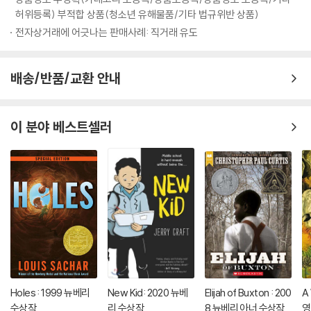
허위등록) 부적합 상품(청소년 유해물품/기타 법규위반 상품)
전자상거래에 어긋나는 판매사례: 직거래 유도
배송/반품/교환 안내
이 분야 베스트셀러
Holes : 1999 뉴베리
New Kid: 2020 뉴베
Elijah of Buxton : 200
A 
수상작
리 수상작
8 뉴베리 아너 수상작
영