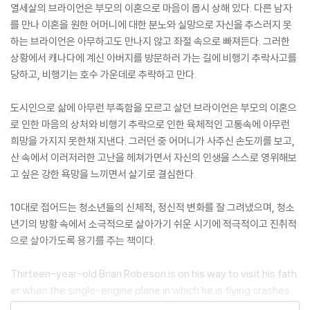
열세살의 브라이언은 부모의 이혼으로 마음이 몹시 상해 있다. 다른 남자
를 만나 이혼을 원한 어머니에 대한 분노와 실망으로 자신을 추스러지 못
하는 브라이언은 아무하고도 만나지 않고 좌절 속으로 빠져든다. 그러한
상황에서 캐나다에 계신 아버지를 방문하러 가는 길에 비행기 추락사고를
당하고, 비행기는 호수 가운데로 추락하고 만다.
도시인으로 삶에 아무런 부족함을 모르고 살던 브라이언은 부모의 이혼으
로 인한 마음의 상처와 비행기 추락으로 인한 육체적인 고통속에 아무런
희망을 가지지 못한채 지낸다. 그러던 중 어머니가 사주신 손도끼를 보고,
산 속에서 이러저러한 고난을 헤쳐가면서 자신의 인생을 스스로 영위해보
고 싶은 강한 욕망을 느끼면서 살기로 결심한다.
10대로 접어드는 청소년들의 신체적, 정신적 변화를 잘 그려냈으며, 청소
년기의 방황 속에서 소극적으로 살아가기 쉬운 시기에 적극적이고 진취적
으로 살아가도록 용기를 주는 책이다.
Thirteen-year-old Brian Robeson is on his way to visit his fath
er when the single-engine plane in which he is flying crashes.
Suddenly, Brian finds himself alone in the Canadian wilderness