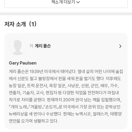
책소개 더보기
with nothing but a tattered Windbreaker and the hatchet his
mother gave him as a present -- and the dreadful secret that
has been tearing him apart since his parent's divorce. But now
저자 소개
1
Brian has no time for anger, self pity, or despair -- it will take al
l his know-how and determination, and more courage than he
knew he possessed, to survive.
저
게리 폴슨
For twenty years Gary Paulsen's award-winning contemporar
y classic has been the survival story with which all others are c
Gary Paulsen
ompared. This new edition, with a reading group guide, will intr
게리 폴슨은 1939년 미국에서 태어났다. 열네 살의 어린 나이에 술집
oduce a new generation of readers to this page-turning, hear
에서 신문도 팔고 볼링장에서 핀을 세워 돈을 벌기도 했다. 이후에도
t-stopping adventure.
농장 일꾼, 트럭 운전사, 목장 일꾼, 사냥꾼, 선원, 군인, 배우, 가수,
연출자, 기술자, 교사, 편집자 등 다양한 직업을 전전하다가 마침내
작가로 자리를 굳혔다. 현재까지 200여 권이 넘는 책을 집필했으며,
『개의 노래』『겨울방』『손도끼』로 미국에서 가장 권위 있는 문학상인
뉴베리상을 세 번이나 수상했다. 현재는 뉴멕시코, 알래스카, 태평양
연안을 오가며 생활하고 있다.