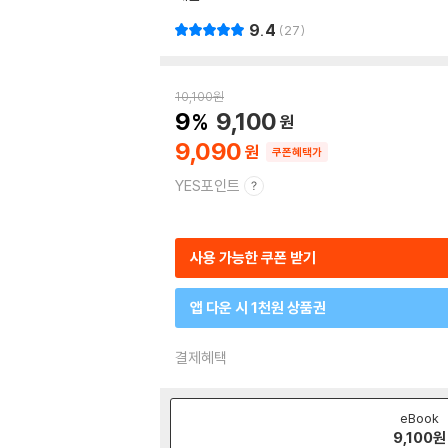
9.4
27
10,100
원
9
9,100
9,090
쿠폰혜택가
YES포인트
사용 가능한 쿠폰 받기
앱 다운 시 1천원 상품권
결제혜택
eBook
9,100
원