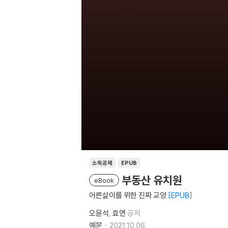
소득공제
EPUB
부동산 유치원
eBook
어른살이를 위한 진짜 교양
EPUB
오윤석
효연
공저
예문
2021.10.06.