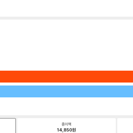
종이책
14,850
원