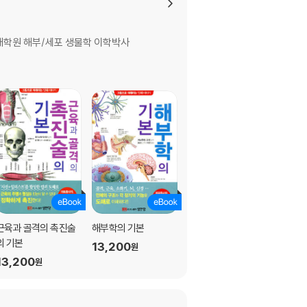
대학원 해부/세포 생물학 이학박사
근육과 골격의 촉진술
해부학의 기본
생리학의 기본
의 기본
13,200
13,200
원
원
13,200
원