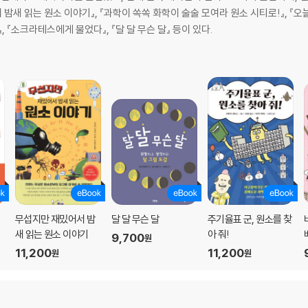
 밤새 읽는 원소 이야기』, 『과학이 쏙쏙 화학이 술술 모여라 원소 시티로!』, 『오
, 『소크라테스에게 물었다』, 『달 달 무슨 달』 등이 있다.
?
무섭지만 재밌어서 밤
달 달 무슨 달
주기율표 군, 원소를 찾
새 읽는 원소 이야기
아 줘!
9,700
원
11,200
11,200
원
원