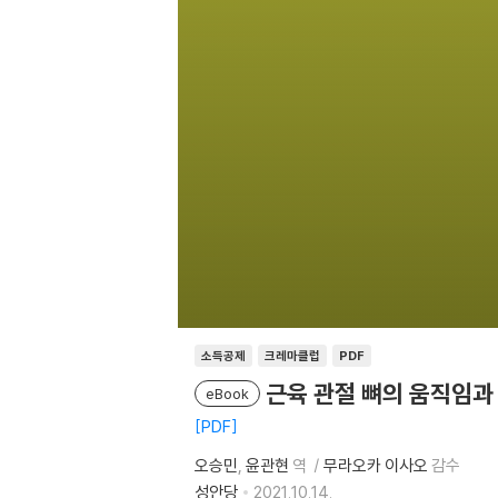
소득공제
크레마클럽
PDF
근육 관절 뼈의 움직임과
eBook
PDF
오승민
윤관현
역
무라오카 이사오
감수
성안당
2021.10.14.