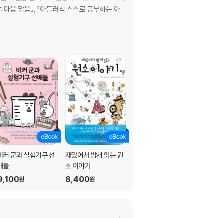
늘 마음 맑음』, 『아들러식 스스로 공부하는 아
비커 군과 실험기구 선
재밌어서 밤새 읽는 원
돋보기 군, 우리 집에서
배들
소 이야기
과학을 찾아줘!
9,100
8,400
8,400
원
원
원