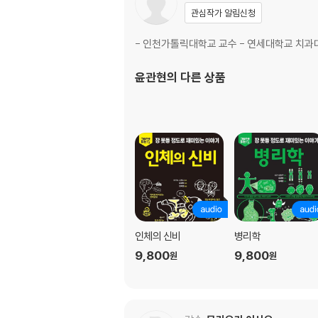
관심작가 알림신청
일과 에너지
SPECIAL COLUMN ② 진화 중인 체지방계
- 인천가톨릭대학교 교수 - 연세대학교 치과
3장_몸통의 구조와 기능
윤관현
의 다른 상품
몸통의 골격
몸통의 기능
척주의 구조
척주의 움직임과 근육
목뼈의 구조
목뼈의 움직임과 근육
등뼈와 가슴우리의 구조
등뼈와 가슴우리의 움직임과 근육
허리뼈의 구조
인체의 신비
병리학
허리뼈의 움직임과 근육
9,800
9,800
골반의 구조와 움직임
원
원
SPECIAL COLUMN ③ 사실은 대단한 국민체
4장_팔의 구조와 기능