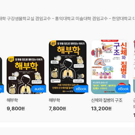
대학 구강생물학교실 겸임교수 - 홍익대학교 미술대학 겸임교수 - 한양대학교 
해부학
해부학
신체와 질병의 구조
9,800
7,800
13,200
원
원
원
조