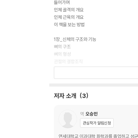
들어가며
인체 골격의 개요
인체 근육의 개요
이 책을 보는 방법
1장_신체의 구조와 기능
뼈의 구조
뼈의 형성
관절의 결합조직
관절의 구조와 종류
관절의 가동성
근육의 구조
뼈대근육의 기능과 역할
저자 소개
3
근육수축의 양식
근육수축과 에너지
근육과 트레이닝
역
오승민
신경계의 구조
관심작가 알림신청
뉴런과 시냅스
중추신경계
연세대학교 이과대학 화학과를 졸업하고 성균관