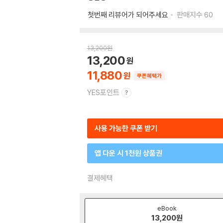
첫번째 리뷰어가 되어주세요
판매지수
60
13,200
원
13,200
11,880
쿠폰혜택가
YES포인트
사용 가능한 쿠폰 받기
앱 다운 시 1천원 상품권
결제혜택
eBook
13,200
원