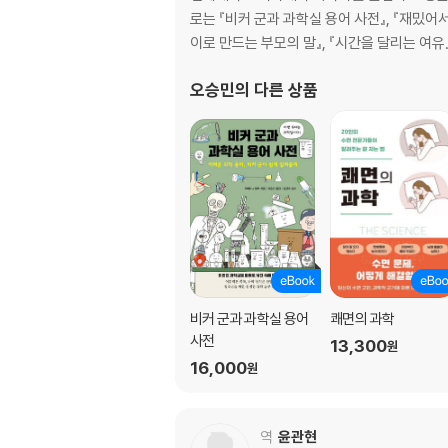
말초신경계
로는 『비커 군과 과학실 용어 사전』, 『재밌어서
호흡과 운동
이로 만드는 부모의 말』, 『시간을 달리는 여유』
환기와 가스교환
혈액
오승민
의 다른 상품
온몸순환과 허파순환
심장의 구조와 기능
동맥계와 정맥계
체온
영양소
소화와 흡수
에너지 대사
유산소운동과 무산소운동
SPECIAL COLUMN ① 로코모티브 신드롬이란
비커 군과 과학실 용어
쾌면의 과학
사전
13,300
원
2장_운동의 역학과 기초
16,000
원
신체운동과 바이오메카닉스
신체와 지레의 원리
신체운동의 표시방법
역
윤관현
신체운동과 힘, 모멘트