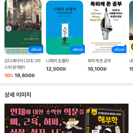
오디세이아 (고대 그리
니체의 초월자
독하게 돈 공부
내
스어 완역본)
12,500
16,100
1
원
원
10
19,800
%
원
상세 이미지