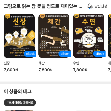
그림으로 읽는 잠 못들 정도로 재미있는 이야기
알림신청
신장
체간
수면
내
7,800
7,800
7,800
7
원
원
원
이 상품의 태그
#크레마클럽에있어요