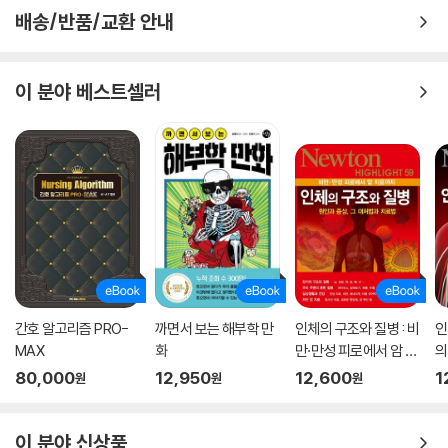
배송/반품/교환 안내
이 분야 베스트셀러
간호 알고리즘 PRO-
까면서 보는 해부학 만
인체의 구조와 질병 : 비
인
MAX
화
만·만성 피로에서 암 치
의
료까지 - Newton Hig
원
80,000
12,950
12,600
1
원
원
원
hlight 59
Hi
이 분야 신상품