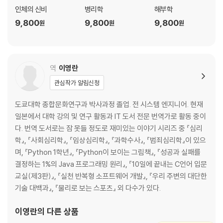
20_혈액형은 어떻게 감별하는 걸까?
인체의 신비
병리학
해부학
21_지라는 잘라 내도 괜찮다는데 정말일까?
9,800
9,800
9,800
원
원
원
해부학의 역사 ② | 고대의 권위와 결별한 해부학
제3장
역
이영란
소화와 호흡에 관한 수수께끼
관심작가 알림신청
22_왜 음식물이 목에 걸릴까?
도쿄대학 종합문화연구과 박사과정 졸업. 전 시스템 엔지니어. 현재
23_위에 들어갈 수 있는 양은 얼마나 될까?
일본에서 대학 강의 및 연구 활동과 IT 도서 전문 번역가로 활동 중이
24_트림은 왜 나오는 걸까?
다. 번역 도서로는 잠 못들 정도로 재미있는 이야기 시리즈 중 『심리
25_작은창자의 길이는 얼마나 될까?
학』, 『사회심리학』, 『임상심리학』, 『과학수사』, 『범죄심리학』이 있으
26_음식물이 소화·흡수되는 데 걸리는 시간은 얼마일까?
며, 『Python 1학년』, 『Python이 보이는 그림책』, 『성공과 실패를
27_장은 ‘모양이 자유자재’라던데 그 이유는 뭘까?
결정하는 1%의 Java 프로그래밍 원리』, 『10일에 끝내는 C언어 입문
28_잘 때 변이 새지 않는 이유는 뭘까?
교실(제3판)』, 『실천 반복형 소프트웨어 개발』, 『우리 주변의 대단한
29_간은 어떤 역할을 할까?
기술 대백과』, 『물리로 보는 스포츠』 외 다수가 있다.
30_이자는 왜 오장육부에 안 들어갈까?
31_쓸개즙은 어떻게 작용할까?
이영란
의 다른 상품
32_콩팥은 왜 2개일까?