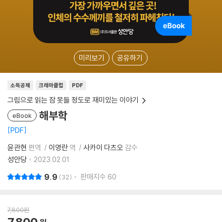
미리보기
공유하기
소득공제
크레마클럽
PDF
그림으로 읽는 잠 못들 정도로 재미있는 이야기
해부학
eBook
PDF
윤관현
편역
이영란
역
사카이 다츠오
감수
성안당
2023.02.01.
9.9
판매지수
60
32
7,800
원