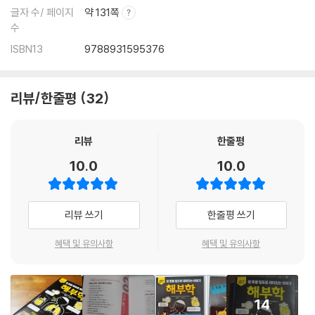
글자 수/ 페이지
약 131쪽
수
ISBN13
9788931595376
리뷰/한줄평
32
리뷰
한줄평
10.0
10.0
리뷰 쓰기
한줄평 쓰기
혜택 및 유의사항
혜택 및 유의사항
14