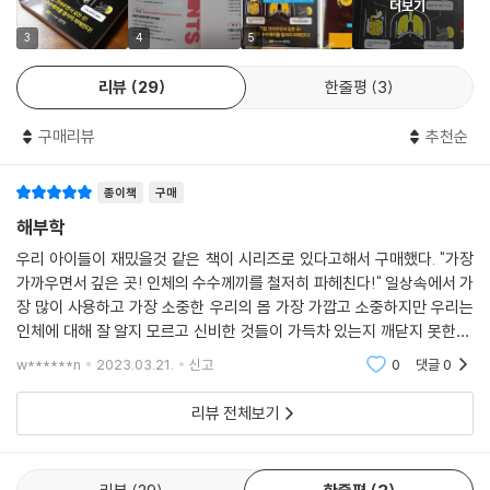
더보기
3
4
5
리뷰
29
한줄평
3
구매리뷰
추천순
종이책
구매
해부학
우리 아이들이 재밌을것 같은 책이 시리즈로 있다고해서 구매했다. "가장
가까우면서 깊은 곳! 인체의 수수께끼를 철저히 파헤친다!" 일상속에서 가
장 많이 사용하고 가장 소중한 우리의 몸 가장 가깝고 소중하지만 우리는
인체에 대해 잘 알지 모르고 신비한 것들이 가득차 있는지 깨닫지 못한다.
해부학이 궁금해서 구매했다. 일반인들도 알기 쉽게 글과 그림으로 설명되
w******n
2023.03.21.
신고
0
댓글
0
어져 있어 잘
리뷰 전체보기