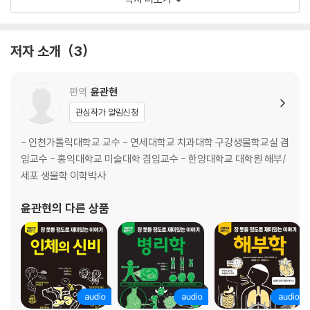
06_사람의 머리카락은 몇 개일까?
07_나이를 먹으면 주름이 느는 이유는 무엇일까?
08_손톱에 가끔씩 생기는 흰 점은 무슨 신호일까?
저자 소개
3
09_순간적으로 몸이 적절한 행동을 취하는 이유는 무엇일까?
10_무릎을 꿇고 앉으면 발이 저리는 이유는 무엇일까?
11_혈관의 길이는 얼마나 될까?
편역
윤관현
12_림프액은 어떤 역할을 할까?
관심작가 알림신청
13_인체는 전부 세포로 되어 있다는데 정말일까?
해부학의 역사 ① | 근대에 새로워진 해부학 연구법
- 인천가톨릭대학교 교수 - 연세대학교 치과대학 구강생물학교실 겸
임교수 - 홍익대학교 미술대학 겸임교수 - 한양대학교 대학원 해부/
제2장
세포 생물학 이학박사
호흡과 순환에 관한 수수께끼
윤관현
의 다른 상품
14_허파는 어떻게 산소를 들이마실까?
15_허파에는 스스로 부풀리는 능력이 없을까?
16_여자와 남자는 호흡법이 다르다던데 정말일까?
17_심장은 하루에 몇 번이나 움직일까?
18_박동은 왼쪽 가슴에서 느끼니까 심장은 왼쪽에 있는 게 아닐까?
19_저혈압과 고혈압은 무엇을 의미할까?