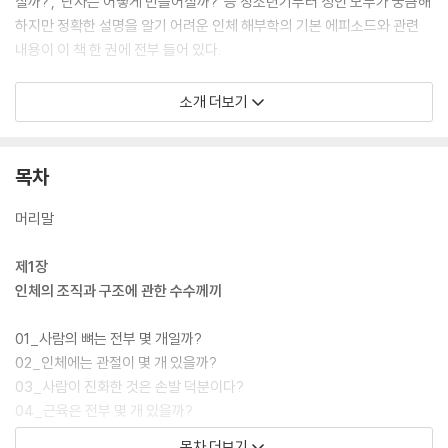
질까?’, ‘난자는 어떻게 만들어질까?’ 등 청소년기부터 성인 모두가 궁금해
하지만 정확한 설명을 알기 어려운 인체 해부학의 기본 에피소드와 관련
내용이 이 책 한 권에 전부 들어 있다.
[잠 못들 정도로 재미있는 이야기] 시리즈 특유의 짧지만 알찬 내용의 글
소개 더보기
과 직관적으로 내용을 이해할 수 있는 그림으로 인체 관련 내용을 알기 쉽
게 이해할 수 있는 총 55개의 에피소드와 해부학의 역사와 관련된 칼럼 6
꼭지로 구성되어 있다. 해부학을 재미있게 이해할 수 있는 인체 속 신비한
목차
이야기로 추천 드린다.
머리말
제1장
인체의 조직과 구조에 관한 수수께끼
01_사람의 뼈는 전부 몇 개일까?
02_인체에는 관절이 몇 개 있을까?
03_사람이 진화한 것은 손발 덕분이다?
04_근육은 전부 몇 개 있을까?
05_스모선수가 어깨 결림이 적은 이유는?
목차 더보기