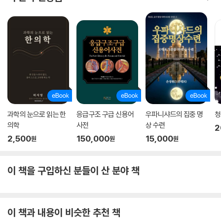
과학의 눈으로 읽는 한
응급구조 구급 신용어
우파니샤드의 집중 명
청
의학
사전
상 수련
2
2,500
150,000
15,000
원
원
원
이 책을 구입하신 분들이 산 분야 책
이 책과 내용이 비슷한 추천 책