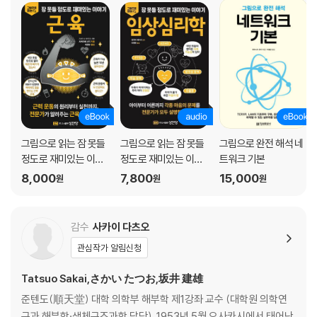
33_때때로 소변 색이 바뀌는 이유는 뭘까?
34_방광의 용량은 얼마나 될까?
해부학의 역사 ③ | 현미경을 얻은 새로운 해부학
제4장
마음과 감각에 관한 수수께끼
35_뇌는 어떻게 정보를 주고받을까?
36_촉감이나 열… 피부는 무엇을 느끼는 걸까?
그림으로 읽는 잠 못들
그림으로 읽는 잠 못들
그림으로 완전 해석 네
37_스트레스는 왜 좋지 않을까?
정도로 재미있는 이야
정도로 재미있는 이야
트워크 기본
38_슬프거나 기쁠 때 왜 눈물이 날까?
기 : 근육
기 : 임상심리학
8,000
7,800
15,000
원
원
원
39_오랜 시간 스마트폰을 보고 있으면 앞이 흐려지는 이유는?
40_시력이 나빠지는 원리는 뭘까?
41_귀는 어떻게 소리를 느낄까?
감수
사카이 다츠오
42_사람은 얼마나 큰 소리까지 견딜 수 있을까?
관심작가 알림신청
43_몸은 어떻게 균형을 잡는 걸까?
44_혀는 어떻게 맛을 느낄까?
Tatsuo Sakai,さかい たつお,坂井 建雄
45_콧구멍은 어디로 연결되어 있을까?
준텐도(順天堂) 대학 의학부 해부학 제1강좌 교수 (대학원 의학연
46_코를 막으면 맛을 못 느끼는 이유는?
구과 해부학·생체구조과학 담당). 1953년 5월 오사카시에서 태어난