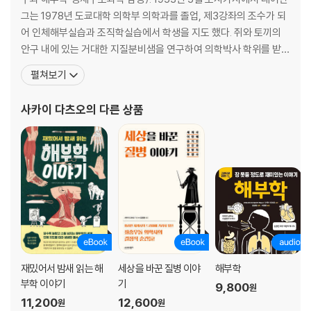
해부학의 역사 ④ | 신의 능력을 의심하기 시작한 해부학
그는 1978년 도쿄대학 의학부 의학과를 졸업, 제3강좌의 조수가 되
어 인체해부실습과 조직학실습에서 학생을 지도 했다. 쥐와 토끼의
제5장
안구 내에 있는 거대한 지질분비샘을 연구하여 의학박사 학위를 받았
남녀와 생식에 관한 수수께끼
다.1984년부터 2년 동안 독일의 하이델베르크 대학 해부학 교실에
펼쳐보기
서 전자현미경에 의한 신장의 비교해부학을 연구했으며 1986년 7월
47_남자와 여자는 골반 모양이 다르다던데 정말일까?
도쿄대학 의학부 해부학 제2강좌의 조교수가 되었다. 특히 이때부터
48_태아의 성별은 어떤 원리로 정해질까?
사카이 다츠오
의 다른 상품
는 사구체의 역학에 주목하여 전자현미경에 의한 기능형태학
49_남성 호르몬과 여성 호르몬은 어떻게 다를까?
50_정자는 왜 많이 만들어질까?
51_정자를 만드는 고환이 몸 밖에 있는 이유는?
52_난자는 어떻게 만들어질까?
53_자궁의 크기는 어느 정도일까?
54_어른이 되어도 가슴이 커질까?
55_모유가 나오는 원리는?
해부학의 역사 ⑤ | 근대 일본에서의 해부학 수용
해부학의 역사 ⑥ | 개체의 특징도 이해할 수 있는 현대 해부학
재밌어서 밤새 읽는 해
세상을 바꾼 질병 이야
해부학
부학 이야기
기
9,800
원
11,200
12,600
원
원