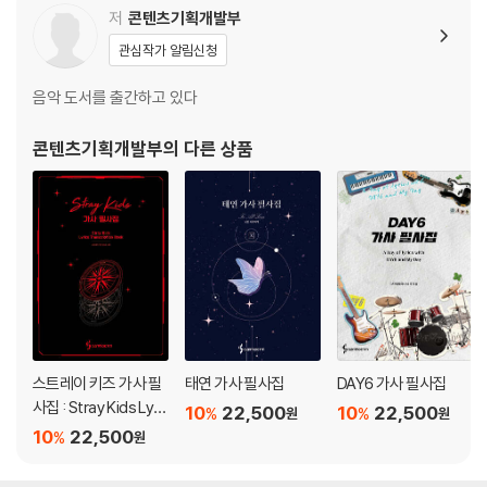
저
콘텐츠기획개발부
관심작가 알림신청
음악 도서를 출간하고 있다
콘텐츠기획개발부
의 다른 상품
스트레이 키즈 가사 필
태연 가사 필사집
DAY6 가사 필사집
사집 : Stray Kids Lyri
10
22,500
10
22,500
%
%
원
원
cs Transcription Bo
10
22,500
%
원
ok