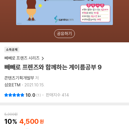
공유하기
소득공제
빼빼로 프렌즈 시리즈
빼빼로 프렌즈와 함께하는 계이름공부 9
콘텐츠기획개발부
저
삼호ETM
2021.10.15.
10.0
판매지수
414
1
5,000
원
10
4,500