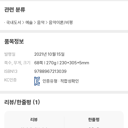
관련 분류
국내도서
예술
음악
음악이론/비평
품목정보
발행일
2021년 10월 15일
쪽수, 무게, 크기
68쪽 | 270g | 230*305*5mm
ISBN13
9788967213039
KC인증
인증유형 : 적합성확인
리뷰/한줄평
1
리뷰
한줄평