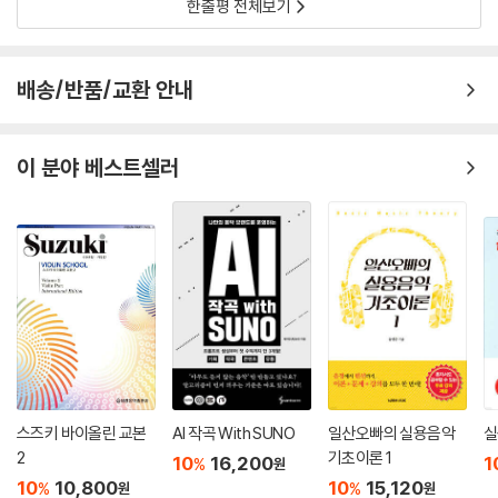
한줄평 전체보기
배송/반품/교환 안내
이 분야 베스트셀러
스즈키 바이올린 교본
AI 작곡 With SUNO
일산오빠의 실용음악
실
2
기초이론 1
10
16,200
1
%
원
10
10,800
10
15,120
%
%
원
원