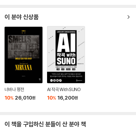
이 분야 신상품
너바나 평전
AI 작곡 With SUNO
10
26,010
10
16,200
%
%
원
원
이 책을 구입하신 분들이 산 분야 책