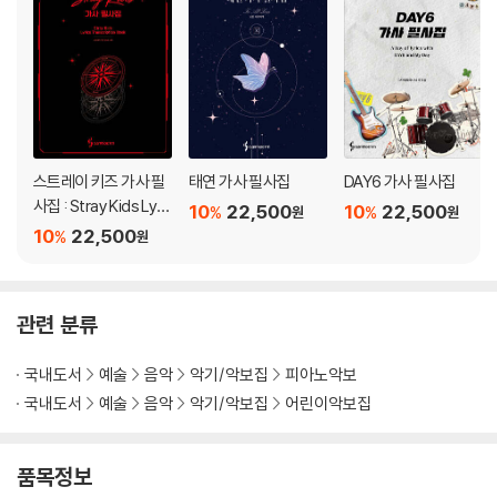
9. 체르니 100연습곡(Op.139), No.6
-다섯 손가락의 고른 타건과 3도 겹음
10. 체르니 100연습곡(Op.139), No.7
-6도 겹음
스트레이 키즈 가사 필
태연 가사 필사집
DAY6 가사 필사집
11. 체르니 110연습곡(Op.453), No.18
사집 : Stray Kids Lyri
10
22,500
10
22,500
%
%
원
원
cs Transcription Bo
-셋잇단음표 리듬
10
22,500
%
원
ok
12. 체르니 리틀피아니스트(Op.823), No.35
-분산화음 반주와 덧줄 읽기
관련 분류
13. 체르니 100 레크리에이션, No.21
국내도서
예술
음악
악기/악보집
피아노악보
-꾸밈음
국내도서
예술
음악
악기/악보집
어린이악보집
14. 체르니 100연습곡(Op.139), No.10
-왼손 3화음
품목정보