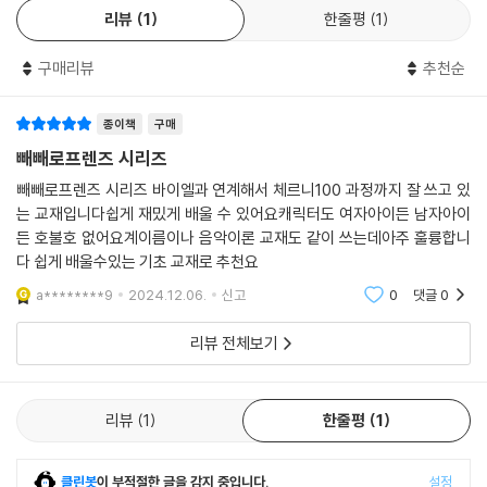
●쉬는시간
리뷰
1
한줄평
1
21. 체르니 100연습곡(Op.139), No.9
구매리뷰
추천순
-왼손 트레몰로와 오른손 연타
종이책
구매
22. 체르니 110연습곡(Op.453), No.20
빼빼로프렌즈 시리즈
-다양한 아티큘레이션과 알베르티 베이스
빼빼로프렌즈 시리즈 바이엘과 연계해서 체르니100 과정까지 잘 쓰고 있
는 교재입니다쉽게 재밌게 배울 수 있어요캐릭터도 여자아이든 남자아이
23. 체르니 100연습곡(Op.139), No.24
든 호불호 없어요계이름이나 음악이론 교재도 같이 쓰는데아주 훌륭합니
-꾸밈음과 스케일
다 쉽게 배울수있는 기초 교재로 추천요
a********9
2024.12.06.
신고
0
댓글
0
24. 체르니 100연습곡(Op.139), No.33
-돈꾸밈음 예비와 스타카토
리뷰 전체보기
25. 체르니 100연습곡(Op.139), No.37
-오른손 턴의 연속 진행
리뷰
1
한줄평
1
26. 체르니 리틀피아니스트(Op.823), No.30
-다섯 손가락의 고르고 빠른 타건
클린봇
이 부적절한 글을 감지 중입니다.
설정