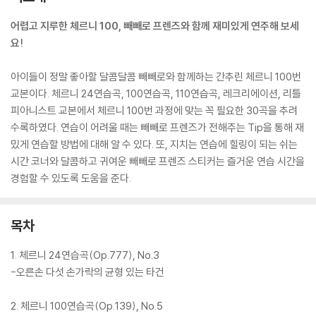
어렵고 지루한 체르니 100, 빼빼로 프렌즈와 함께 재미있게 연주해 보세
요!
아이들이 정말 좋아할 달콤달콤 빼빼로와 함께하는 간추린 체르니 100번
교본이다. 체르니 24연습곡, 100연습곡, 110연습곡, 레크리에이션, 리틀
피아니스트 교본에서 체르니 100번 과정에 맞는 꼭 필요한 30곡을 추려
수록하였다. 연습이 어려울 때는 빼빼로 프렌즈가 전해주는 Tip을 통해 재
밌게 연습할 방법에 대해 알 수 있다. 또, 지치는 연습에 힐링이 되는 쉬는
시간 코너와 달콤하고 귀여운 빼빼로 프렌즈 스티커는 즐거운 연습 시간을
경험할 수 있도록 도움을 준다.
목차
1. 체르니 24연습곡(Op.777), No.3
-오른손 다섯 손가락의 균형 있는 타건
2. 체르니 100연습곡(Op.139), No.5