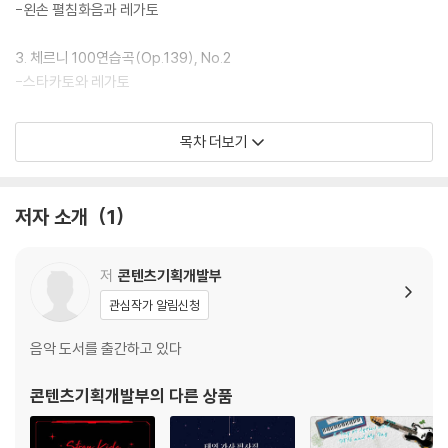
-왼손 펼침화음과 레가토
3. 체르니 100연습곡(Op.139), No.2
-스타카토와 레가토
4. 체르니 100연습곡(Op.139), No.3
목차 더보기
-고르고 균형 있는 레가토 타건
5. 체르니 100연습곡(Op.139), No.4
저자 소개
1
-3화음과 3도 겹음
6. 체르니 100연습곡(Op.139), No.1
저
콘텐츠기획개발부
-레가토와 3도 겹음
관심작가 알림신청
7. 체르니 110연습곡(Op.453), No.6
음악 도서를 출간하고 있다
-오른손의 원활함과 왼손의 고른 타건
콘텐츠기획개발부
의 다른 상품
8. 체르니 110연습곡(Op.453), No.8
-왈츠 반주와 트릴 준비