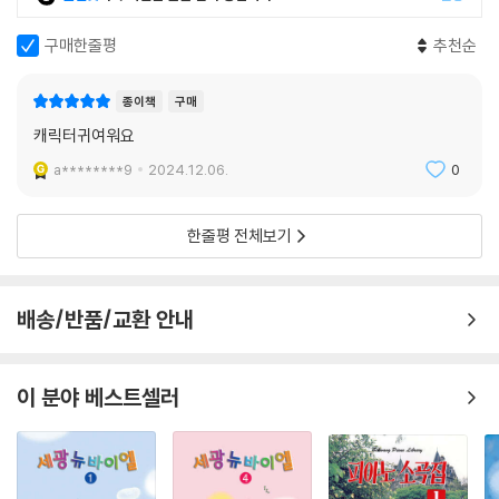
구매한줄평
추천순
27. 체르니 100연습곡(Op.139), No.11
-겹음 스케일
종이책
구매
28. 체르니 리틀피아니스트(Op.823), No.27
캐릭터귀여워요
-스타카토와 레가토 대비
a********9
2024.12.06.
0
29. 체르니 100 레크리에이션, No.68
-오른손의 원활한 움직임
한줄평 전체보기
30. 체르니 리틀피아니스트(Op.823), No.31
-빠른 스케일과 균형있는 리듬
배송/반품/교환 안내
이 분야 베스트셀러