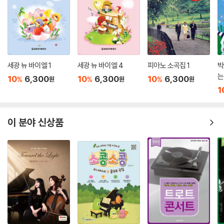
세광 뉴 바이엘 1
세광 뉴 바이엘 4
피아노 소곡집 1
박
는
10
6,300
10
6,300
10
6,300
%
%
%
원
원
원
1
이 분야 신상품