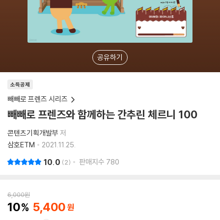
공유하기
소득공제
빼빼로 프렌즈 시리즈
빼빼로 프렌즈와 함께하는 간추린 체르니 100
콘텐츠기획개발부
저
삼호ETM
2021.11.25.
10.0
판매지수
780
2
6,000
원
10
5,400