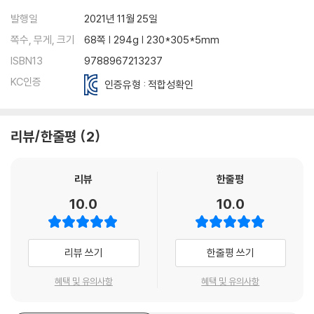
15. 체르니 100연습곡(Op.139), No.12
발행일
2021년 11월 25일
-8분의 6박자 펼침화음 반주와 꾸밈음
쪽수, 무게, 크기
68쪽 | 294g | 230*305*5mm
ISBN13
9788967213237
16. 체르니 100연습곡 변형(Op.139), No.8
KC인증
인증유형 : 적합성확인
-점음표와 임시표
17. 체르니 100연습곡 변형(Op.139), No.13
리뷰/한줄평
2
-8분의 3박자의 다양한 리듬
18. 체르니 100 레크리에이션, No.29
리뷰
한줄평
-알베르티 베이스와 스타카토
10.0
10.0
19. 체르니 24연습곡(Op.777), No.22
-짧은 꾸밈음과 왈츠 반주
리뷰 쓰기
한줄평 쓰기
20. 체르니 100연습곡(Op.139), No.21
혜택 및 유의사항
혜택 및 유의사항
-오른손의 원활함과 왼손 지속음