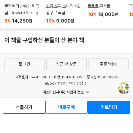
문지현의 찬송가 편곡
소콩소콩: 소나티네&
트로트 콘서트
팝
집 : Toward the Ligh
콩쿠르 곡집
10
18,000
1
%
원
t
5
14,250
10
9,000
%
%
원
원
이 책을 구입하신 분들이 산 분야 책
로그인
최근 본 상품
주문/배송
고객센터 1544-3800
티켓 1544-6399
중고샵 1566-4295
eBook 1:1문의/채팅상담
예스이십사(주) 사업자 정보
이용약관
개인정보처리방침
청소년보호정책
선물하기
바로구매
카트담기
PC버전
회사소개
거래처관계자께
도서홍보
광고
Copyright © YES24 Corp. All Rights Reserved.
MATOM15