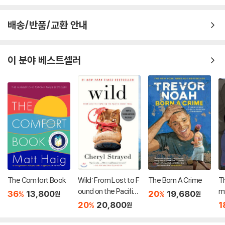
배송/반품/교환 안내
이 분야 베스트셀러
The Comfort Book
Wild: From Lost to F
The Born A Crime
T
ound on the Pacific
m
36
13,800
20
19,680
%
%
원
원
Crest Trail
20
20,800
1
%
원