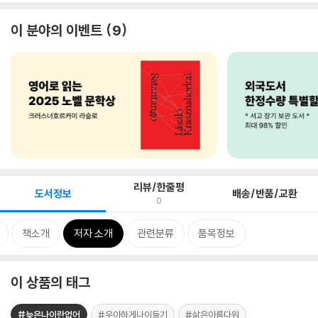
이 분야의 이벤트
9
리뷰/한줄평
도서정보
배송/반품/교환
0
책소개
저자 소개
관련분류
품목정보
이 상품의 태그
#늦은나이란없어
#우아하게나이들기
#삶은아름다워