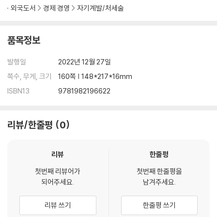
enjoying our time together.
외국도서
경제 경영
자기계발/처세술
Wise, funny, and eminently practical, The Swedish Art of Agin
g Exuberantly is a gentle and welcome reminder that, no matt
품목정보
er your age, there are always fresh discoveries ahead, and ple
asures both new and familiar to be encountered every day.
발행일
2022년 12월 27일
쪽수, 무게, 크기
160쪽 | 148*217*16mm
ISBN13
9781982196622
리뷰/한줄평
0
리뷰
한줄평
첫번째 리뷰어가
첫번째 한줄평을
되어주세요.
남겨주세요.
리뷰 쓰기
한줄평 쓰기