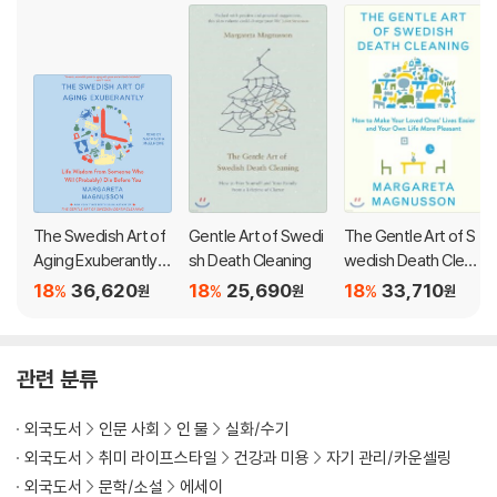
g out your unnecessary belongings so others don’t have to do
it for you. Now, unburdened by (literal and emotional) baggag
e, Magnusson is able to focus on what makes each day worth
living. In her new book she reveals her discoveries about aging
―some difficult to accept, many rather wondrous. She reflect
s on her idyllic childhood on the west coast of Sweden, the full
ness of her life with her husband and five children, and learnin
g how to live alone. Throughout, she offers advice on how to a
ge gracefully, such as: wear stripes, don’t resist new technolo
The Swedish Art of
Gentle Art of Swedi
The Gentle Art of S
gy, let go of what doesn’t matter, and more.
Aging Exuberantly: L
sh Death Cleaning
wedish Death Clean
ife Wisdom from So
ing: How to Free Yo
18
36,620
18
25,690
18
33,710
%
%
%
원
원
원
meone Who Will (Pr
urself and Your Fami
As with death cleaning, it’s never too early to begin. The Swed
obably) Die Before
ly from a Lifetime of
ish Art of Aging Exuberantly shows all readers how to prepare
You
Clutter
for and understand the process of growing older and the joys
관련 분류
and sorrows it can bring. While Magnusson still recommends d
ecluttering (your loved ones will thank you!), her ultimate mes
외국도서
인문 사회
인 물
실화/수기
sage is that we should not live in fear of death but rather focu
외국도서
취미 라이프스타일
건강과 미용
자기 관리/카운셀링
s on appreciating beauty, connecting with our loved ones, and
외국도서
문학/소설
에세이