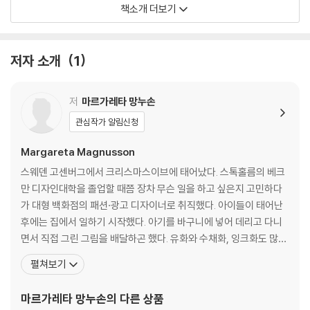
기를 절대 포기하지 않는다. 세계 대전, 냉전 등 세계적 위기를 겪은 것은
책소개 더보기
물론이고 심지어 한 번 죽었다 깨어나기까지 했다!
‘초콜릿을 먹어서 죽든 그보다 훨씬 덜 기분 좋은 무언가 때문에 죽든 어쨌
저자 소개
1
든 곧 죽을 것’이라는 저자의 말마따나 망누손은 한 번뿐인 인생, 웬만하면
조금만 후회하며 살자는 메시지를 전한다. 삶을 바라보는 관점을 새로이
저
마르가레타 망누손
하기에 결코 이른 때란 없기에, (아마도) 당신보다 먼저 떠날 망누손이 전
하는 지혜는 인생의 후반전을 의미 있게 채워가고 싶은 이들은 물론 살아
관심작가 알림신청
갈 날이 많은 이들을 위한 것이기도 하다.
Margareta Magnusson
From New York Times bestselling author of The Gentle Ar
스웨덴 고센버그에서 크리스마스이브에 태어났다. 스톡홀름의 베크
t of Swedish Death Cleaning―now a TV series developed
만 디자인대학을 졸업할 때쯤 장차 무슨 일을 하고 싶은지 고민하다
by Amy Poehler and Scout Productions―a book of humor
가 대형 백화점의 패션·광고 디자이너로 취직했다. 아이들이 태어난
ous and charming advice for embracing life and aging joy
후에는 집에서 일하기 시작했다. 아기를 바구니에 넣어 데리고 다니
fully.
면서 직접 그린 그림을 배달하곤 했다. 유화와 수채화, 잉크화도 많이
그렸다. 첫 개인전은 1979년 고센버그에서 가졌고, 이후 스톡홀름,
펼쳐보기
In her international bestseller The Gentle Art of Swedish Deat
싱가포르, 홍콩, 스웨덴의 여러 도시에서도 계속되었다. 첫 번째 데스
h Cleaning Margareta Magnusson introduced the world to the
클리닝은 어머니가 돌아가셨을 때, 두 번째 데스클리닝은 시어머니
마르가레타 망누손
의 다른 상품
Swedish tradition of dostadning, or “death cleaning”―clearin
가 돌아가셨을 때 경험했으며 지금은 자신의 데스클리닝을