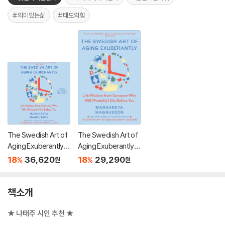
#의미있는삶
#태도의힘
The Swedish Art of
The Swedish Art of
Aging Exuberantly: L
Aging Exuberantly: L
ife Wisdom from So
ife Wisdom from So
18
36,620
18
29,290
%
%
원
원
meone Who Will (Pr
meone Who Will (Pr
obably) Die Before
obably) Die Before
You
You
책소개
★ 나태주 시인 추천 ★