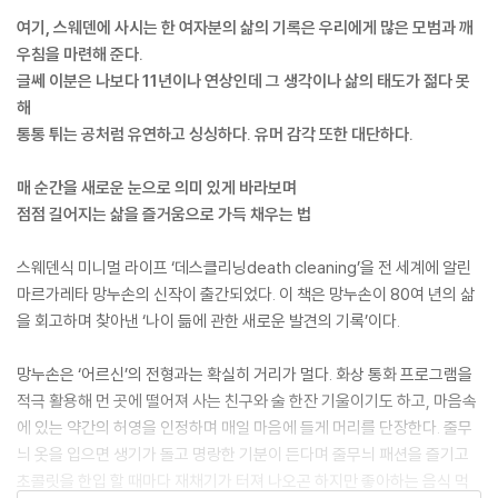
여기, 스웨덴에 사시는 한 여자분의 삶의 기록은 우리에게 많은 모범과 깨
우침을 마련해 준다.
글쎄 이분은 나보다 11년이나 연상인데 그 생각이나 삶의 태도가 젊다 못
해
통통 튀는 공처럼 유연하고 싱싱하다. 유머 감각 또한 대단하다.
매 순간을 새로운 눈으로 의미 있게 바라보며
점점 길어지는 삶을 즐거움으로 가득 채우는 법
스웨덴식 미니멀 라이프 ‘데스클리닝death cleaning’을 전 세계에 알린
마르가레타 망누손의 신작이 출간되었다. 이 책은 망누손이 80여 년의 삶
을 회고하며 찾아낸 ‘나이 듦에 관한 새로운 발견의 기록’이다.
망누손은 ‘어르신’의 전형과는 확실히 거리가 멀다. 화상 통화 프로그램을
적극 활용해 먼 곳에 떨어져 사는 친구와 술 한잔 기울이기도 하고, 마음속
에 있는 약간의 허영을 인정하며 매일 마음에 들게 머리를 단장한다. 줄무
늬 옷을 입으면 생기가 돌고 명랑한 기분이 든다며 줄무늬 패션을 즐기고
초콜릿을 한입 할 때마다 재채기가 터져 나오곤 하지만 좋아하는 음식 먹