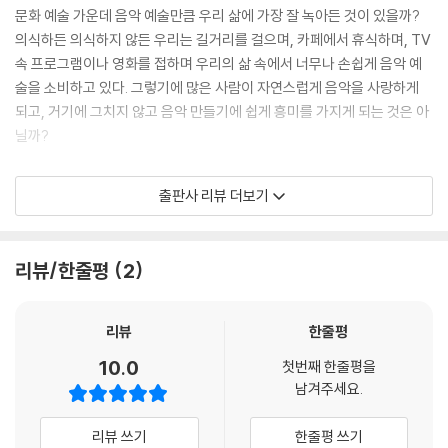
문화 예술 가운데 음악 예술만큼 우리 삶에 가장 잘 녹아든 것이 있을까?
2-3 Synth Bass(Synthesizer)
의식하든 의식하지 않든 우리는 길거리를 걸으며, 카페에서 휴식하며, TV
속 프로그램이나 영화를 접하며 우리의 삶 속에서 너무나 손쉽게 음악 예
Part 3 스케일(Scale)에 대해
술을 소비하고 있다. 그렇기에 많은 사람이 자연스럽게 음악을 사랑하게
3-1 반음과 온음
되고, 거기에 그치지 않고 음악 만들기에 쉽게 흥미를 가지게 되는 것은 아
닐까?
Part 4 Diatonic Chord
하지만 소비와 생산은 너무나도 다른 영역이며 무언가를 직접 만든다는 것
Part 5 코드 진행
출판사 리뷰 더보기
은 쉬운 일이 아니라는 것을 배움을 시작한 사람이라면 누구나 잘 알고 있
5-1 Diatonic Chord의 도수와 기능
을 것이다. 음악을 만들기 위해서는 생소한 용어, 생소한 프로그램, 생소한
음악 이론을 공부해야 하며 그 어떤 유명한 책이나 강의를 들어도 마치 두
Part 6 Bass 시퀀싱
리뷰/한줄평
2
꺼운 전문 서적이나 백과사전을 목도한 사람처럼 높은 벽을 허물기가 쉽지
6-1 Bass 시퀀싱
않다.
Part 7 Bass 응용
리뷰
한줄평
그렇기에 『이 세상의 모든 미디 Ableton Live 11 기초 편』은 흔한 교육 서
7-1 노트 변화
10.0
첫번째 한줄평을
적이나 작곡 프로그램(DAW) 사용법을 풀어놓은 여느 책과는 다른 노선
7-2 마디 응용
남겨주세요.
을 택했다. 마치 강사가 독자 바로 옆에서 강의를 해주듯 한 스텝 한 스텝
7-3 Anticipation(앤티서페이션)
가이드라인을 제시하며 배움의 부담을 덜어주고 있다. 외움을 강요하지 않
7-4 응용법 활용하여 완성한 베이스
리뷰 쓰기
한줄평 쓰기
고 알아야 할 이야기를 쉽게 풀어내며 ‘기초’를 다지는 것에 집중하고 있다.