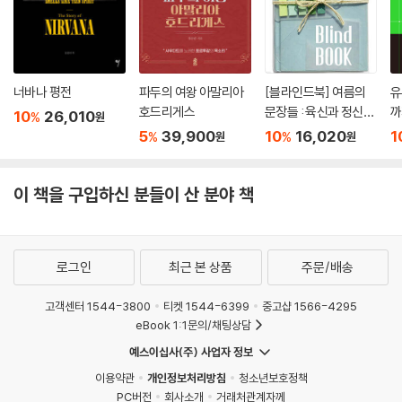
2-5 Battery4 - Native Instruments(드럼 샘플러)
Part 3 베이스
3-1 Trilian - Spectrasonics
3-2 Bass Master - Loopmasters
너바나 평전
파두의 여왕 아말리아
[블라인드북] 여름의
유
3-3 EZBass - Toontrack
호드리게스
문장들 : 육신과 정신과
까
10
26,010
%
원
3-4 SubLab - Future Audio Workshop
일상이 얼마나 쉽게 부
w
5
39,900
10
16,020
1
%
%
원
원
서지고 깨어지기 쉬운
리
지 절감하다 열기가 식
티
Part 4 피아노
은 밤에나 겨우 심신을
이 책을 구입하신 분들이 산 분야 책
4-1 Keyscape - Spectrasonics
추스르게 됩니다.
4-2 Lounge Lizard - Applied Acoustics Systems
4-3 Addictive Keys - XLNADIO
4-4 Definitive Piano Collection - Native Instruments
로그인
최근 본 상품
주문/배송
Part 5 신디사이저
고객센터 1544-3800
티켓 1544-6399
중고샵 1566-4295
5-1 Massive X - Native Instruments
eBook 1:1문의/채팅상담
5-2 Serum - Xfer Records
예스이십사(주) 사업자 정보
5-3 Omnisphere - Spectrasonics
이용약관
개인정보처리방침
청소년보호정책
5-4 Iris2 - iZotope
PC버전
회사소개
거래처관계자께