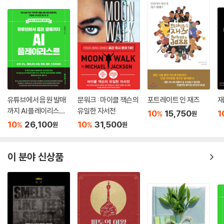
Part 5 다른 방법으로 멜로디 만들기
5-1 리듬 만들기 1
5-2 리듬 만들기 2
5-3 미디 이펙터 - 아르페지에이터(Arpeggiator) 활용하기 1
5-4 미디 이펙터 - 아르페지에이터(Arpeggiator) 활용하기 2
Chapter 6 가상 악기의 종류
유튜브에서 음원 발매
문워크 : 마이클 잭슨의
포트레이트 인 재즈
재즈
까지 AI 플레이리스트
유일한 자서전
10
15,750
1
%
원
Part 1 플러그인 추가하기
with 수노, 제미나이,
10
26,100
10
31,500
%
%
원
원
1-1 Mac에서 플러그인 추가
리퍼, 캔바, 캡컷, 스포
1-2 Windows 플러그인 추가
티파이
이 분야 신상품
Part 2 드럼
2-1 ADDICTIVE DRUMS2 - XLNAUDIO
2-2 BFD3-FXpansion
2-3 StudioDrummer - Native Instruments(어쿠스틱 드럼)
2-4 EZDrummer2 - Toontrack(어쿠스틱 드럼)