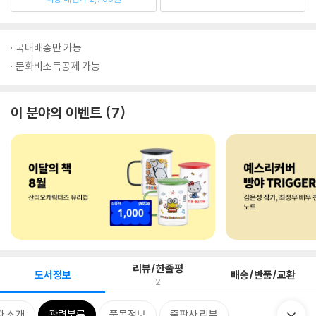
국내배송만 가능
문화비소득공제 가능
이 분야의 이벤트
7
리뷰/한줄평
도서정보
배송/반품/교환
2
자 소개
관련분류
품목정보
출판사 리뷰