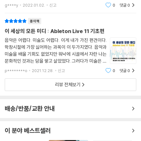
세심한 배려가 느껴지는 구성이고 프로그램을 시작하는
Chapter 5 Melody
g****y
2022.01.02.
신고
0
댓글
0
것부터 각자의 감성이 담긴 멋진 음악을 완성하기까지의
모든 방법이 이 책에 담겨있다.
Part 1 Melody 악기
종이책
이 세상의 모든 미디 : Ableton Live 11 기초편
Part 2 멜로디를 만들기 전 지켜야 할 사항
음악은 어렵다. 미술도 어렵다. 이게 내가 가진 편견이다.
학창시절에 가장 싫어하는 과목이 이 두가지였다. 음악과
Part 3 멜로디 만들기
미술을 배울 기회도 없었지만 워낙에 시골에서 자란 나는
3-1 멜로디 만들기
문화적인 것과는 담을 쌓고 살았었다. 그러다가 미술은 아
3-2 비화성음(Non Chord Tone) 추가하기
직이지만 음악에 대한 흥미가 생기기 시작했다. 평범한 사
p********o
2021.12.28.
신고
0
댓글
0
람들이 음원을 내고 또 이 음원들이 수익이 될 수 있다는
Part 4 멜로디 노트의 종류(비화성음)
사실을 알게 되면서 부터다
리뷰 전체보기
4-1 경과음(Passing Tone)
4-2 보조음(Neighbouring Tone)
4-3 전타음(Appogiatura)
배송/반품/교환 안내
4-4 선행음(Anticipation)
4-5 계류음(Suspension) or 지연음(Retardation)
4-6 이탈음(Escape tone)
이 분야 베스트셀러
4-7 지속음(Pedal Point)