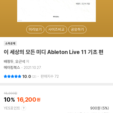
미리보기
사이즈비교
공유하기
소득공제
이 세상의 모든 미디 Ableton Live 11 기초 편
배정두
오근석
저
메이킹북스
2021.10.27.
10.0
판매지수
72
2
18,000
원
10
16,200
YES포인트
900원 (5%)