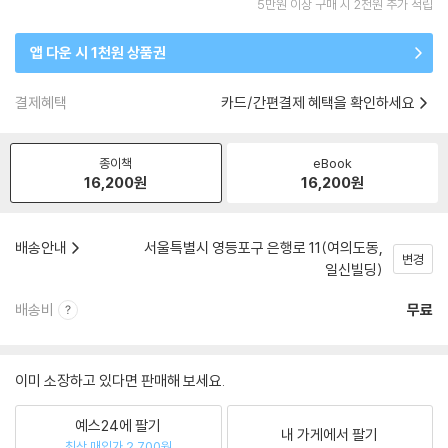
5만원 이상 구매 시 2천원 추가 적립
앱 다운 시 1천원 상품권
결제혜택
카드/간편결제 혜택을 확인하세요
종이책
eBook
16,200
원
16,200
원
배송안내
서울특별시 영등포구 은행로 11(여의도동,
변경
일신빌딩)
배송비
무료
이미 소장하고 있다면 판매해 보세요.
예스24에 팔기
내 가게에서 팔기
최상 매입가 2,700원