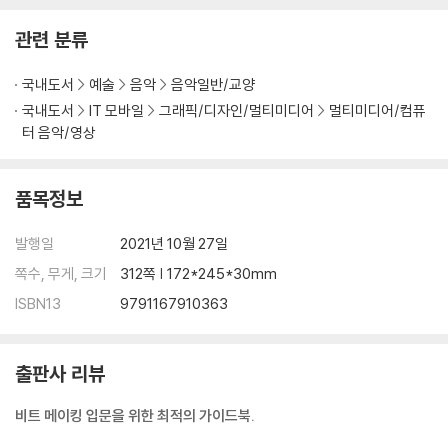
4-1 클립(Clip) 만들기
4-2 비트 메이킹 - 노트(Note) 입력하는 방법
관련 분류
4-3 4비트 만들기
4-4 8비트 만들기
국내도서
예술
음악
음악일반/교양
4-5 16비트 만들기
국내도서
IT 모바일
그래픽/디자인/멀티미디어
멀티미디어/컴퓨
4-6 변형 비트 만들기
터 음악/영상
4-7 비트 메이킹 - 벨로시티(Velocity)란?
4-8 비트 메이킹 - 작업이 완료된 프로젝트(Project) 저장하기
품목정보
4-9 클립(Clip)을 만드는 다른 방법/ 더블 클릭으로 만드는 방법
4-10 드럼랙(Drumrack)/ 직접 드럼 샘플 넣어보기
발행일
2021년 10월 27일
쪽수, 무게, 크기
312쪽 | 172*245*30mm
Chapter 3 Bass
ISBN13
9791167910363
Part 1 Bass 악기 소개
출판사 리뷰
Part 2 Bass의 종류
비트 메이킹 입문을 위한 최적의 가이드북.
2-1 Contrabass, Double bass(Upright)
2-2 Bass Guitar(Electric)