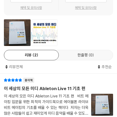
입문자에게 과한 지식을 전달하기보다는, 독자도 충분히 따라 할 수 있다
혜택 및 유의사항
혜택 및 유의사항
고 다독이며 높은 벽의 벽돌을 하나하나 제거해 나가는 방법으로 말이다.
Chapter 4 코드 악기
‘이 세상의 모든 미디’의 이야기와 함께 음악을 만드는 길을 따라 걸어보자.
Part 1 코드 악기에 대해 알아보기
음악을 만들고 싶었지만 ‘높은 벽’에 가로막혀 도전하지 못했던 독자들이
그 꿈을 이루는 날이 올 것이다.
Part 2 코드 리듬 패턴(Chord Rhythm Pattern)
2-1 투파이브원 만들기
리뷰
2
한줄평
0
Part 3 비트 메이킹
3-1 비트 메이킹
리뷰전체
추천순
3-2 아르페지오
3-3 셔플 비트 만들기
종이책
3-4 보사노바 리듬 만들기
이 세상의 모든 미디 Ableton Live 11 기초 편
Part 4 실전 리듬 만들기/ 메인 송에 리듬을 적용해보기
이 세상의 모든 미디 Ableton Live 11 기초 편 비트 메
4-1 실전 리듬 만들기
이킹 입문을 위한 최적의 가이드북으로 에이블톤 라이브
비트 메이킹의 기초를 배울 수 있는 책이다. 저자는 더욱
많은 사람들이 쉽고 재미있게 미디 음악을 배울 수 있도록