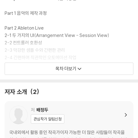
Part 1 음악의 제작 과정
Part 2 Ableton Live
2-1 두 가지의 UI(Arrangement View - Session View)
2-2 컨트롤러 호환성
2-3 막강한 샘플 수와 간편한 관리
2-4 간편하며 직관적인 오토메이션 작업
2-5 Max를 이용한 폭 넓은 디바이스(Device)
목차 더보기
Part 3 Ableton Live 익히기
3-1 Control Bar - 최상단
저자 소개
2
3-2 브라우저(Browser)
3-3 Main View
3-4 Device & Clip View
저
배정두
관심작가 알림신청
Chapter 2 드럼과 비트 메이킹
국내외에서 활동 중인 작곡가이자 가능한 더 많은 사람들이 작곡을