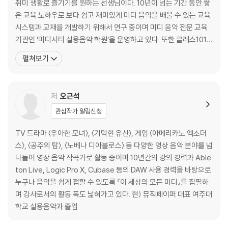
취미 생활로 즐기기를 원하는 선생님이다. 10년이 넘는 기간 동안 쌓
Part 1 드럼 악기의 종류
은 교육 노하우로 보다 쉽고 재미있게 미디 음악을 배울 수 있는 교육
1-1 어쿠스틱 드럼(Acoustic Drum)
시스템과 교재를 개발하기 위해서 연구 중이며 미디 음악 전문 교육
1-2 808 드럼 머신(Roland TR-808)
기관인 ‘미디시티 실용음악 학원’을 운영하고 있다. 또한 클래스101
1-3 909 드럼 머신(Roland TR-909)
에서 DRB라는 활동명으로 ‘나만의 감성으로 만들어 보는 로파이(Lo
펼쳐보기
-Fi) 힙합’ 클래스와 ‘나만의 감성으로 만들어 보는 레트로 웨이브(R
Part 2 클립 뷰(Clip View)
etro Wave)’ 클래스를 통해 많은 사람들에게 미디 음악을 조금 더
2-1 오디오 클립 뷰(Audio Clip View)
쉽고 재밌게 강의하며 음악적인 교
저
오근석
2-2 미디 클립 뷰(Midi Clip View)
2-3 클립 박스(Clip Box)
관심작가 알림신청
2-4 Clip Start/End와 Looping Clip(Audio Clip/Midi Clip)
TV 드라마 〈우아한 모녀〉, 〈기막힌 유산〉, 게임 〈아메리카노 엑소더
2-5 Clip Pitch와 Gain
스〉, 〈공주의 탑〉, 〈노베나 디아블로스〉 등 다양한 영상 음악 분야를 넘
나들며 영상 음악 작곡가로 활동 중이며 10년간의 강의 경력과 Able
Part 3 건반에서의 드럼의 위치 알아보기
ton Live, Logic Pro X, Cubase 등의 DAW 사용 경력을 바탕으로
3-1 음정
누구나 음악을 쉽게 접할 수 있도록 『이 세상의 모든 미디』를 집필하
3-2 피아노 건반에서의 드럼 위치
며 강사로서의 활동 폭도 넓혀가고 있다. 현) 뮤직페이퍼 대표 여주대
3-3 드럼(Drum) 가상 악기 선택하기
학교 실용음악과 졸업
Part 4 비트 메이킹