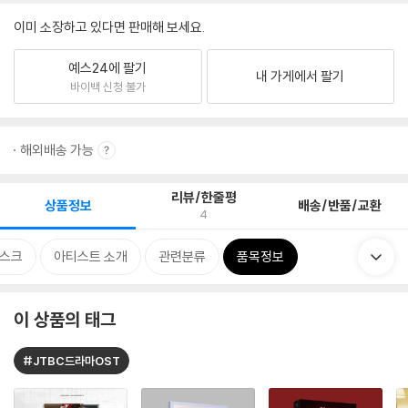
이미 소장하고 있다면 판매해 보세요.
예스24에 팔기
내 가게에서 팔기
바이백 신청 불가
해외배송 가능
리뷰/한줄평
상품정보
배송/반품/교환
4
스크
아티스트 소개
관련분류
품목정보
이 상품의 태그
#JTBC드라마OST