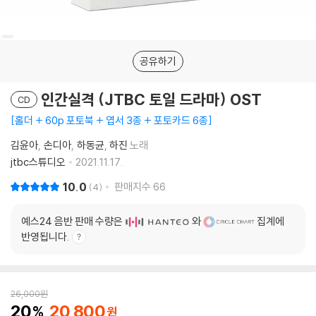
공유하기
인간실격 (JTBC 토일 드라마) OST
CD
홀더 + 60p 포토북 + 엽서 3종 + 포토카드 6종
김윤아
손디아
하동균
하진
노래
jtbc스튜디오
2021.11.17.
10.0
판매지수
66
4
예스24 음반 판매 수량은
와
집계에
반영됩니다.
26,000
원
20
20,800