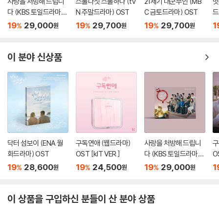
사랑을 처방해 드립니
스물다섯 스물하나 (tv
21세기 대군부인 (MB
멋
다 (KBS 토일드라마)
N 주말드라마) OST
C 금토드라마) OST
드
OST
19
29,000
19
29,700
19
29,700
1
%
%
%
원
원
원
이 분야 신상품
닥터 섬보이 (ENA 월
구독연애 (웹드라마)
사랑을 처방해 드립니
구
화드라마) OST
OST [kIT VER.]
다 (KBS 토일드라마)
O
OST
19
28,600
19
24,500
19
29,000
1
%
%
%
원
원
원
이 상품을 구입하신 분들이 산 분야 상품