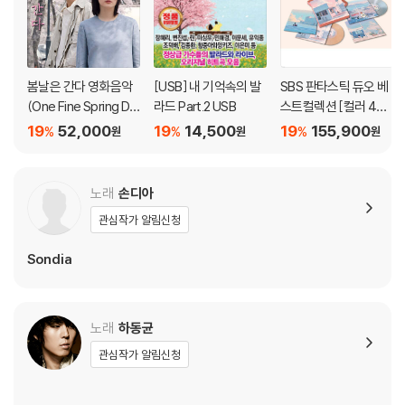
봄날은 간다 영화음악
[USB] 내 기억속의 발
SBS 판타스틱 듀오 베
(One Fine Spring Da
라드 Part.2 USB
스트컬렉션 [컬러 4LP
y OST) [핑크 마블 컬
박스세트]
19
52,000
19
14,500
19
155,900
%
%
%
원
원
원
러 LP]
노래
손디아
관심작가 알림신청
Sondia
노래
하동균
관심작가 알림신청