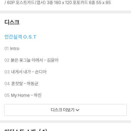
/ 60P 포스트카드(엽서) 3종 180 x 120 포토카드 6종 55 x 85
디스크
인간실격 O.S.T
01
Intro
02
붉은 꽃그늘 아래서 - 김윤아
03
내게서 내가 - 손디아
04
혼잣말 - 하동균
05
My Home - 하진
디스크 더보기