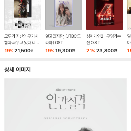
모두가 자신의 무가치
알고있지만, (JTBC 드
싱어게인2 - 무명가수
밀
함과 싸우고 있다 (JTB
라마) OST
전 O.S.T
마
C 토일드라마) OST
클
19
21,500
19
19,300
21
23,800
1
%
%
%
원
원
원
상세 이미지