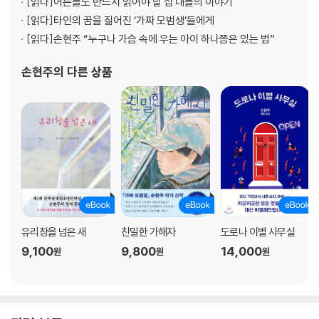
[읽다]
어른들도 반드시 읽어야 할 십 대들의 이야기
[읽다]
타인의 꿈을 짊어진 ‘가짜 모범생’들에게
[읽다]
손현주 “누구나 가슴 속에 우는 아이 하나쯤은 있는 법”
손현주
의 다른 상품
유리창을 넘은 새
친밀한 가해자
도로나 이별 사무실
9,100
9,800
14,000
원
원
원