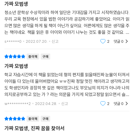
‘나’를 만들어 분노를 차곡차곡 쌓이게 합니다. 그리고 자신도 모르는 사이
가짜 모범생
폭발해 사회적 문제를 일으켜 좌절을 줍니다. 아이들은 재능을 가지고 태
청소년 문학상 수상작이라 하여 일단은 기대감을 가지고 시작하였습니다.
어남에도 발견도 하지 못하고 성적이라는 환상에 매몰되어버립니다. 그 재
우리 교육 현장에서 있을 법한 이야기라 공감하기에 좋았어요. 아이가 읽
능을 끄집어내주는 게 진짜 참교육 아닐까 싶습니다. 학교 성적으로 서열
으면 많은 생각을 하게 될 책이 아닌가 싶어요. 어른에게도 많은 생각을 주
을 매기는 사회가 아닌 자신의 재능으로 박수갈채를 받는 시간이 빨리 오
는 책이네요. 책을 읽은 후 아이와 이야기 나누는 것도 좋을 것 같아요. 방
기를 바랍니다.
학 맞아 여러 책 읽기에 포함된 책입니다. 재미있게 보았어요. 가족들이 읽
s******0
2022.07.20.
신고
2
댓글
0
기에도 좋아서
종이책
구매
가짜 모범생
학교 자습시간에 이 책을 읽었는데 형의 편지를 읽을때진짜 눈물이 터져서
아이들 다 있는데 울어버렸어요 ㅠㅠ진짜 정말 멋진 책이라고 생각하고저
도 학생인지라 굉장히 뜻 깊은 책이었고나도 부모님의 의지가 아니라 나의
의지로공부하고 있는 가 ? 라는 의문을 가지게 되었고정말 읽으면서 슬프
기도 공감되기도 하는 작품이었습니다원래 책을 읽으면 두번 안 보는데 이
w**********2
2022.04.28.
신고
2
댓글
0
작품은 꾸준히
종이책
구매
가짜 모범생, 진짜 꿈을 찾아서