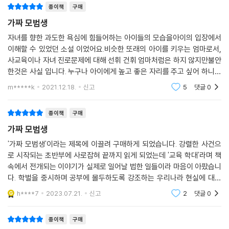
종이책
구매
사람들은 ‘교육 학대’에 무감각합니다. 학교 성적으로 서열을 매기는 사회
가 아닌 자신의 재능으로 박수갈채를 받는 시간이 빨리 오기를 바랍니다. -
가짜 모범생
창작 노트에서
자녀를 향한 과도한 욕심에 힘들어하는 아이들의 모습을아이의 입장에서
이해할 수 있었던 소설 이었어요.비슷한 또래의 아이를 키우는 엄마로서,
청소년들이 학교 성적이나 부모의 기대, 타인의 시선 따위에 움츠러들지
사교육이나 자녀 진로문제에 대해 선휘 건휘 엄마처럼은 하지 않지만불안
않고 당당히 자신의 길을 갈 때, 꿈꾸는 방법조차 모르는 ‘가짜 모범생’이
한것은 사실 입니다. 누구나 아이에게 높고 좋은 자리를 주고 싶어 하니까
사라질 것이다. 여전히 부모의 꿈을 자신의 것이라고 착각하는 아이들, ‘완
요. 읽으면서 참 씁쓸했어요.교육불평등 문제에 대해 생각해 보았고 우리
m*****k
2021.12.18.
신고
5
댓글
0
스스로 차별을 받
벽함’이라는 허상에 속아 진짜 재능을 발견하지 못하는 청소년들에게 『가
짜 모범생』은 가려진 눈을 뜨고 꿈을 찾아가는 계기가 되어줄 것이다.
종이책
구매
가짜 모범생
창작노트
'가짜 모범생'이라는 제목에 이끌려 구매하게 되었습니다. 강렬한 사건으
로 시작되는 초반부에 사로잡혀 끝까지 읽게 되었는데 '교육 학대'라며 책
사람들은 ‘교육 학대’에 대해 무감각합니다. 가정이나 학교에서 교육이라
속에서 전개되는 이야기가 실제로 일어날 법한 일들이라 마음이 아팠습니
는 이름으로 자행되는 학대는 한국 사회의 가장 큰 병폐이기도 합니다. 『가
다. 학벌을 중시하며 공부에 몰두하도록 강조하는 우리나라 현실에 대해
짜 모범생』은 교육이라는 그럴싸한 단어 뒤에 숨어 있는 보이지 않는 폭력
많은 생각이 드는 이야기였어요. 어쩔 수 없는 현실이기는 하지만 교육이
과 학생의 인권에 대한 불편한 진실을 수면 위로 꺼내보았습니다. 강요에
h****7
2023.07.21.
신고
2
댓글
0
학대가 되지 않도
의한 교육은 아이들을 정신적 억압의 상태로 몰고 가 ‘분노 조절 장애’라는
내적 괴물을 만들어냅니다. 성적 지상주의, 경쟁이라는 단어가 가짜의
종이책
구매