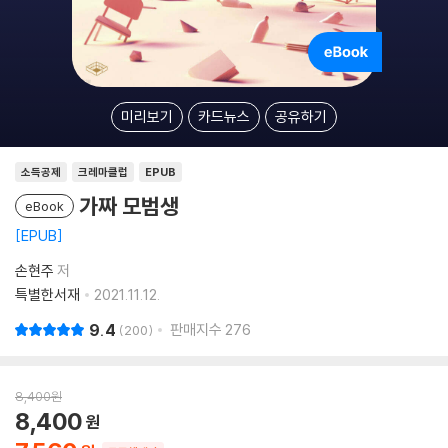
미리보기
카드뉴스
공유하기
소득공제
크레마클럽
EPUB
가짜 모범생
eBook
EPUB
손현주
저
특별한서재
2021.11.12.
9.4
판매지수
276
200
8,400
원
8,400