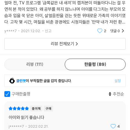
얼마 전, TV 프로그램 '금쪽같은 내 새끼'의 캡처본이 떠돌아다니는 걸 우
연히 본 적이 있었다. 왜 공부를 하지 않느냐며 아이를 다그치는 부모의 모
습과 입을 꾹 닫은 아이, 살얼음판을 걷는 듯한 위태로운 가족의 이야기였
다. 고작 몇 시간, 며칠을 비춘 광경에도 시청자들은 '만약 내가 저런 환경
에서 자랐으면 진작 미쳤을 거다'라며 혀를 내둘렀다. 잠시 잠깐 본 사람들
y****7
2021.12.02.
신고
2
댓글
0
의 반응도 이
리뷰 전체보기
리뷰
111
한줄평
89
클린봇
이 부적절한 글을 감지 중입니다.
설정
구매한줄평
추천순
종이책
구매
아이와 읽기 좋습니다
j******7
2022.02.21.
4