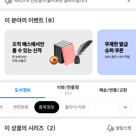
시리즈의 신상품이 출시되면 알려드립니다.
이 분야의 이벤트
9
리뷰/한줄평
도서정보
배송/반품/교환
200
개
관련분류
품목정보
출판사 리뷰
이 상품의 시리즈
2
알림신청