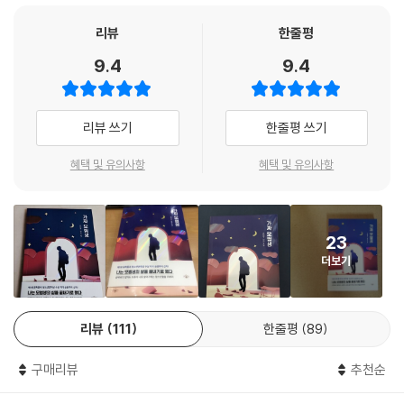
의 목소리를 대변한다.
꿈보다 학벌이 중요시되는 사회에 성적보다 중요한 것이 무엇인지, 과연
리뷰
한줄평
지금의 청소년들이 자유롭게 ‘자신만의 꿈’을 꿀 수 있는지 질문을 던지는
9.4
9.4
작품이다.
‘너를 위해서’라는 말 뒤에 숨은
리뷰 쓰기
한줄평 쓰기
보이지 않는 교육 학대
혜택 및 유의사항
혜택 및 유의사항
사람은 태어나면서 자신만의 수레를 짊어지게 된다는 말이 있다. 모든 이
들이 자신의 수레를 이끌고 살아가지만, 어느 부모는 자식의 수레에 올라
타 자신이 이루지 못한 꿈을 대신 이루고자 한다는 것이다. 이 탓에 청소년
23
들은 오롯이 자신만의 꿈을 꾸지 못하고, 때론 부모의 꿈을 자신의 꿈이라
더보기
착각하기도 한다. “청소년의 꿈은 온전히 자신만의 것인가?”라는 질문에
쉽게 답할 수 없는 이유다.
손현주 작가는 이를 ‘너를 위해서’라는 허울 좋은 말과 사랑, 교육이라는 핑
리뷰
111
한줄평
89
계 뒤에 숨어 휘두르는 ‘교육 학대’라고 지적한다. 모든 아이들은 재능을 가
지고 태어나지만, ‘모범생’이 되라는 보이지 않는 강요가 평생 아이의 재능
구매리뷰
추천순
을 매몰시킨다.