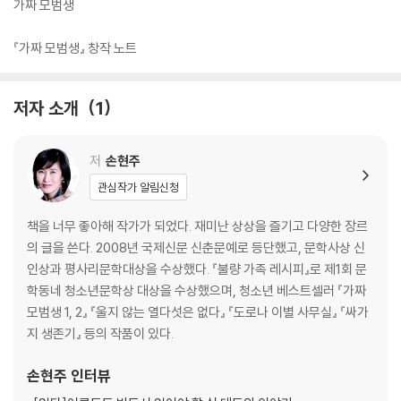
가짜 모범생
『가짜 모범생』 창작 노트
저자 소개
1
저
손현주
관심작가 알림신청
책을 너무 좋아해 작가가 되었다. 재미난 상상을 즐기고 다양한 장르
의 글을 쓴다. 2008년 국제신문 신춘문예로 등단했고, 문학사상 신
인상과 평사리문학대상을 수상했다. 『불량 가족 레시피』로 제1회 문
학동네 청소년문학상 대상을 수상했으며, 청소년 베스트셀러 『가짜
모범생 1, 2』 『울지 않는 열다섯은 없다』 『도로나 이별 사무실』 『싸가
지 생존기』 등의 작품이 있다.
손현주
인터뷰