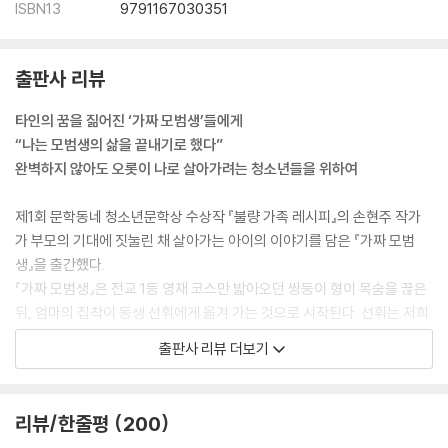
ISBN13
9791167030351
출판사 리뷰
타인의 꿈을 짊어진 ‘가짜 모범생’들에게
“나는 모범생의 삶을 끝내기로 했다”
완벽하지 않아도 오롯이 나로 살아가려는 청소년들을 위하여
제1회 문학동네 청소년문학상 수상작 『불량 가족 레시피』의 손현주 작가
가 부모의 기대에 짓눌린 채 살아가는 아이의 이야기를 담은 『가짜 모범
생』을 출간했다.
『가짜 모범생』은 전교 1등 영재 코스만 밟아오던 쌍둥이 형이 목숨을 끊은
뒤, 엄마의 집착이 동생 선휘에게 옮겨 가는 것으로 시작된다. 선휘는 저희
쌍둥이가 분노 조절 장애나 우울증을 겪더라도 1등이라는 ‘완벽함’만 유지
출판사 리뷰 더보기
할 수 있다면 신경 쓰지 않는 엄마의 비뚤어진 관심 아래에서 숨 막히는 하
루를 버티며 자신도 ‘형처럼 되지 않을까’ 불안해한다. 소설 속 선휘는 끊임
없이 말한다. “나는 형처럼 되고 싶지 않아.” 살고 싶다는 의미를 담은 그
리뷰/한줄평
200
한마디는 지금도 성적 지상주의가 만연한 사회 속에서 살아가는 청소년들