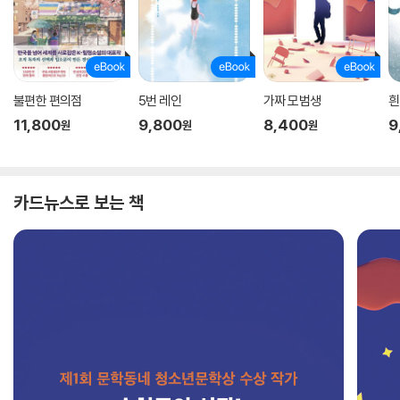
불편한 편의점
5번 레인
가짜 모범생
흰
11,800
9,800
8,400
9
원
원
원
카드뉴스로 보는 책