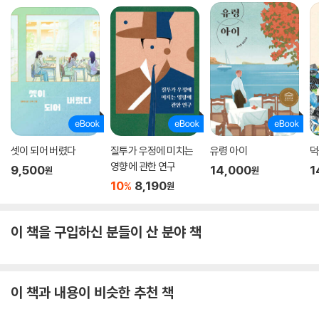
셋이 되어 버렸다
질투가 우정에 미치는
유령 아이
덕
영향에 관한 연구
9,500
14,000
1
원
원
10
8,190
%
원
이 책을 구입하신 분들이 산 분야 책
이 책과 내용이 비슷한 추천 책