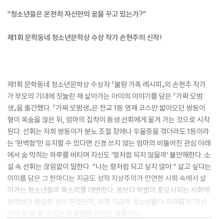
“청소년들은 온전히 자신만의 꿈을 꾸고 있는가?”
제1회 문학동네 청소년문학상 수상 작가 손현주의 신작!
제1회 문학동네 청소년문학상 수상작 『불량 가족 레시피』의 손현주 작가
가 부모의 기대에 짓눌린 채 살아가는 아이의 이야기를 담은 『가짜 모범
생』을 출간했다. 『가짜 모범생』은 전교 1등 영재 코스만 밟아오던 쌍둥이
형이 목숨을 끊은 뒤, 엄마의 집착이 동생 선휘에게 옮겨 가는 것으로 시작
된다. 선휘는 저희 쌍둥이가 분노 조절 장애나 우울증을 겪더라도 1등이라
는 ‘완벽함’만 유지할 수 있다면 신경 쓰지 않는 엄마의 비뚤어진 관심 아래
에서 숨 막히는 하루를 버티며 자신도 ‘형처럼 되지 않을까’ 불안해한다. 소
설 속 선휘는 끊임없이 말한다. “나는 형처럼 되고 싶지 않아.” 살고 싶다는
의미를 담은 그 한마디는 지금도 성적 지상주의가 만연한 사회 속에서 살
아가는 청소년들의 목소리를 대변한다. 꿈보다 학벌이 중요시되는 사회에
성적보다 중요한 것이 무엇인지, 과연 지금의 청소년들이 자유롭게 ‘자신
만의 꿈’을 꿀 수 있는지 질문을 던지는 작품이다.