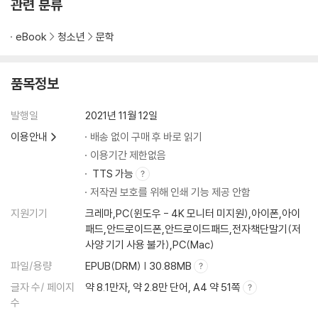
관련 분류
eBook
청소년
문학
품목정보
발행일
2021년 11월 12일
이용안내
배송 없이 구매 후 바로 읽기
이용기간 제한없음
TTS 가능
저작권 보호를 위해 인쇄 기능 제공 안함
지원기기
크레마,PC(윈도우 - 4K 모니터 미지원),아이폰,아이
패드,안드로이드폰,안드로이드패드,전자책단말기(저
사양 기기 사용 불가),PC(Mac)
파일/용량
EPUB(DRM) | 30.88MB
글자 수/ 페이지
약 8.1만자, 약 2.8만 단어, A4 약 51쪽
수