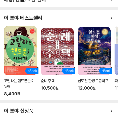
이 분야 베스트셀러
고릴라는 핸드폰을 미
순례 주택
삼도천 환생 고등학교
파
워해
10,500
12,000
1
원
원
8,400
원
이 분야 신상품