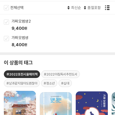
전체선택
최신순
품절포함
가짜 모범생 2
9,400
원
가짜 모범생
8,400
원
이 상품의 태그
#2022포천시올해의책
#2022아침독서추천도서
#남과같지않아도괜찮아
#청소년
#십대