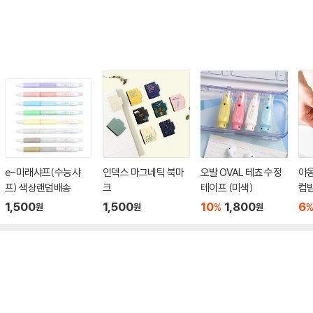
e-미래샤프(수능샤
인덱스 마그네틱 북마
오발 OVAL 테쵸 수정
야
프) 색상랜덤배송
크
테이프 (미색)
컵받
1,500
1,500
10
1,800
6
%
원
원
원