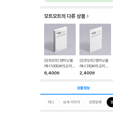
모트모트
의 다른 상품
[모트모트] 텐미닛 플
[모트모트] 텐미닛 플
래너 100DAYS 오리지
래너 31DAYS 오리지
널 - ...
널 - 화...
6,400
2,400
원
원
상품정보
태그
상세 이미지
관련분류