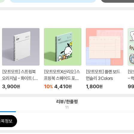
[모트모트] 스프링북
[모트모트X산리오] 스
[모트모트] 플랜 보드
[모
오리지널 - 화이트 (룰
프링북 스퀘어드 포차
먼슬리 3 Colors
- 
드)
코
3,900
10
4,410
1,800
9
%
원
원
원
리뷰/한줄평
11
품목정보