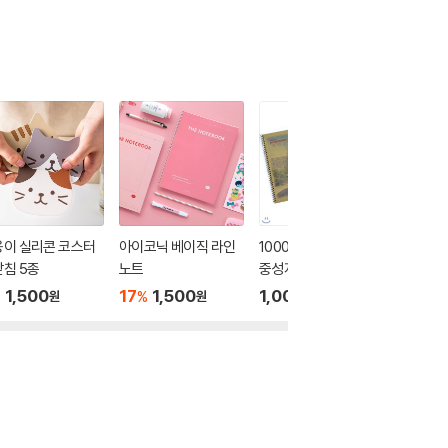
옹이 실리콘 코스터
아이코닉 베이직 라인
1000 고려대/연세대
모나미 
침 5종
노트
중성지 연습장(28매)-
세트_Gr
랜덤발송-
1,500
17
1,500
1,000
55
2
%
%
%
원
원
원