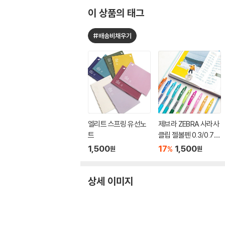
이 상품의 태그
#배송비채우기
엘리트 스프링 유선노
제브라 ZEBRA 사라사
트
클립 젤볼펜 0.3/0.7m
m
1,500
17
1,500
%
원
원
상세 이미지