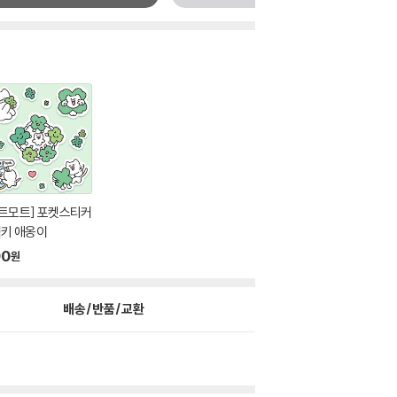
트모트] 포켓스티커
럭키 애옹이
90
원
배송/반품/교환