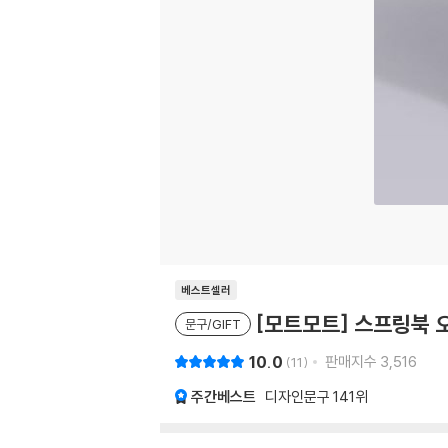
베스트셀러
[모트모트] 스프링북 오
문구/GIFT
10.0
판매지수
3,516
11
주간베스트
디자인문구
141위