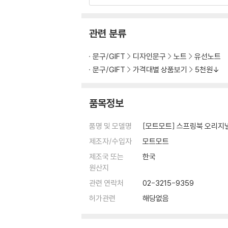
관련 분류
문구/GIFT
디자인문구
노트
유선노트
문구/GIFT
가격대별 상품보기
5천원↓
품목정보
품명 및 모델명
[모트모트] 스프링북 오리지널 
제조자/수입자
모트모트
제조국 또는
한국
원산지
관련 연락처
02-3215-9359
허가관련
해당없음