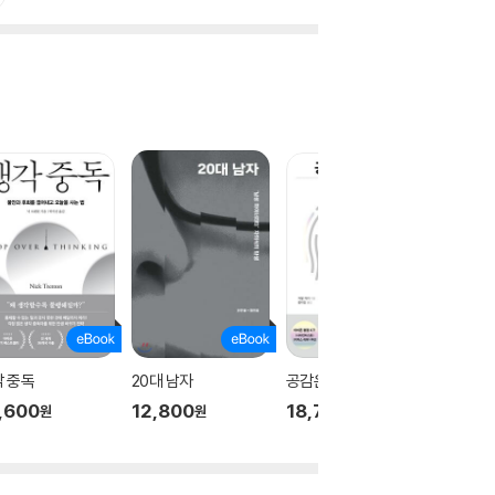
 중독
20대 남자
공감은 지능이다
나는 샤
을 산다
,600
12,800
18,700
원
원
원
11,20