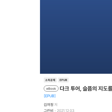
소득공제
EPUB
다크 투어, 슬픔의 지도를
eBook
EPUB
김여정
저
그린비
2021.12.03.