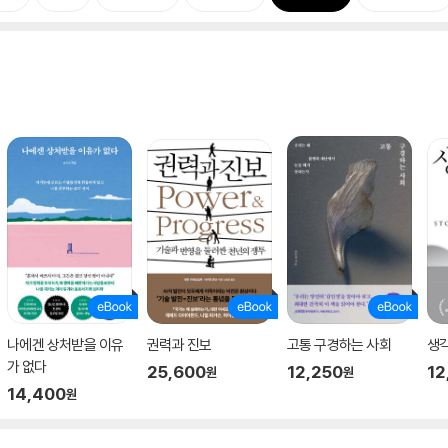
나에겐 상처받을 이유
권력과 진보
고통 구경하는 사회
생각
가 없다
25,600
12,250
12
원
원
14,400
원