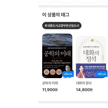
이 상품의 태그
#세종도서교양부문선정도서
공학의 미래
대화의 정석
11,900
14,800
원
원