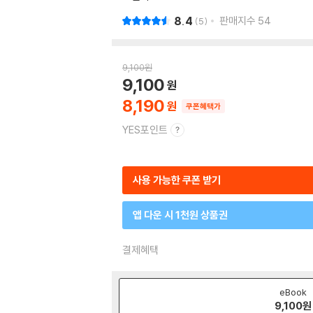
8.4
판매지수
54
5
9,100
원
9,100
8,190
쿠폰혜택가
YES포인트
사용 가능한 쿠폰 받기
앱 다운 시 1천원 상품권
결제혜택
eBook
9,100
원