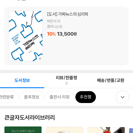
[도서]
가짜뉴스의 심리학
박준석 저
휴머니스트
10
13,500
%
원
리뷰/한줄평
도서정보
배송/반품/교환
0
관련분류
품목정보
출판사 리뷰
추천평
큰글자도서라이브러리