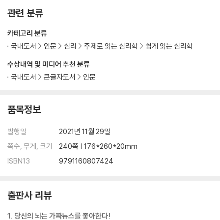
관련 분류
카테고리 분류
국내도서
인문
심리
주제로 읽는 심리학
쉽게 읽는 심리학
수상내역 및 미디어 추천 분류
국내도서
큰글자도서
인문
품목정보
발행일
2021년 11월 29일
쪽수, 무게, 크기
240쪽 | 176*260*20mm
ISBN13
9791160807424
출판사 리뷰
1. 당신의 뇌는 가짜뉴스를 좋아한다!