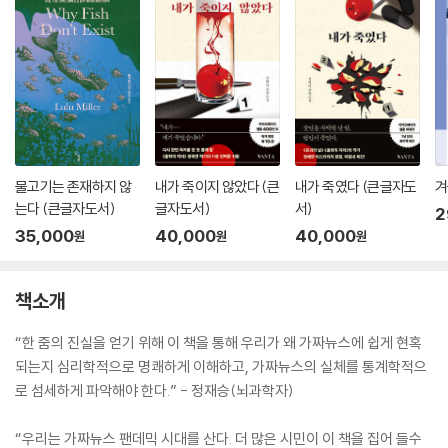
물고기는 존재하지 않
내가 죽이지 않았다 (큰
내가 죽였다 (큰글자도
겨
는다 (큰글자도서)
글자도서)
서)
2
35,000
40,000
40,000
원
원
원
책소개
“한 줌의 진실을 얻기 위해 이 책을 통해 우리가 왜 가짜뉴스에 쉽게 현혹
되는지 심리학적으로 명쾌하게 이해하고, 가짜뉴스의 실체를 통계학적으
로 섬세하게 파악해야 한다.” - 정재승(뇌과학자)
“우리는 가짜뉴스 팬데믹 시대를 산다. 더 많은 시민이 이 책을 집어 들수