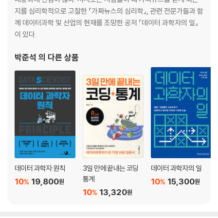
지를 심리학적으로 고찰한 『가짜뉴스의 심리학』, 관련 전문가들과 함
께 데이터과학 및 산업의 현재를 조망한 공저 『데이터 과학자의 일』
이 있다.
박준석
의 다른 상품
데이터 과학자 원칙
3일 만에 끝내는 코딩
데이터 과학자의 일
통계
10
19,800
10
15,300
%
%
원
원
10
13,320
%
원