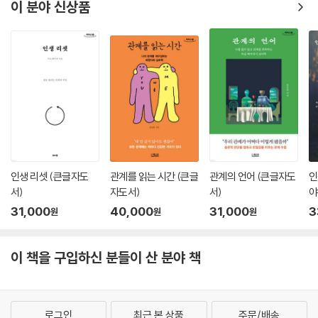
이 분야 신상품
일부 인용했다. 그 결과, 이 책은 서로 다른 접근들을 필요할 때마다 혼용하
면서 가짜뉴스라는 대상에 접근하는, 다소 독특한 접근 방식을 취하게 되
었다. (사실 책을 읽다 보면 이들 분야 사이에 공유하는 관점이라는 게 존
재한다는 것도 함께 알게 될 것이다.) 얼마 전에 유행했지만 지금은 다소
주춤한, ‘통섭’이라든지 ‘융합’이라든지 하는 거창한 용어를 사용하지 않아
도, 가짜뉴스(그리고 진영 논리)라는 대상의 복잡성은 이런 접근을 필연적
으로 만드는 측면이 있다. - 〈프롤로그〉 중에서(7~8쪽)
이 전문가들은 어떻게 자신들조차 모르는 사이에 스스로를 속일 수 있었을
까? 앞서 언급했던 인지적 구두쇠 현상이 유력한 후보다. 인지적 구두쇠 현
인생 리셋 (큰글자도
관계를 읽는 시간 (큰글
관계의 언어 (큰글자도
인
상은 지능 자체가 높은지 낮은지와 상관없이, 사람들이 인지적 자원을 아
서)
자도서)
서)
야
끼는 성향이 있기에 발생하는 현상이다. 좀 더 일상적인 말로 표현하자면,
서
31,000
40,000
31,000
3
원
원
원
그냥 머리 아프게 생각하기 싫어서 깊이 생각해보지 않았다는 것이다. 똑
똑한 사람들이라고 항상 생각하면서 사는 것을 좋아하는 것은 아니다. 기
억하자. 생각이라는 것은 상당히 ‘비싼’ 행동이다. 많은 에너지가 들고, 때
이 책을 구입하신 분들이 산 분야 책
로는 고통스러울 수 있는 일이다. 그리고 지능이 높다고 이런 비용이 완전
히 면제되는 것은 아니다. 사람은 누구나 인지적 자원을 아낄 수 있을 때 아
끼는 것을 좋아한다. - 〈7. 4·15 총선, 사전 투표는 조작되었다?〉 중에서(1
로그인
최근 본 상품
주문/배송
28쪽)