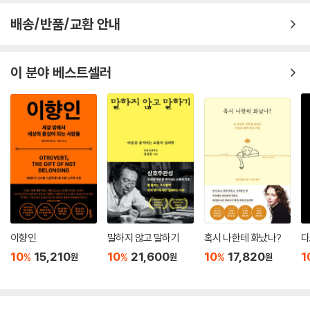
음모론’은 정치인, 교수, 파워 유튜버 등 내로라하는 지식인 및 인플루언서
로부터 확산되었다. 그런데 서울의 사전 투표에서 여당 후보가 모두 승리
배송/반품/교환 안내
할 확률이 ‘2의 424제곱분의 1’에 불과하다는 과학으로 포장된 주장은 기
초적인 확률·통계 지식으로 논파되는 황당한 오류였다. 저자는 4·15 부정
이 분야 베스트셀러
선거 음모론을 믿고 이를 확산시킨 사람들의 논리와 당시 상황을 면밀히
들여다보며 동기화된 논증, 인지적 구두쇠 등 인지적 편향과 감정적·동기
적 요소를 하나씩 밝힌다. 이는 앞서 살펴본 가짜뉴스의 메커니즘이 현실
에서 어떻게 복합적으로 작동하며 구현되는지를 탐색하고 재구성하는 탁
월한 보고서와 같다. 이 외에도 태극기 집회 참가자들에게 의도적으로 감
염병 테러를 가했다는 코로나바이러스 음모론, 상관을 인과로 잘못 이해하
는 독감백신 음모론, 진보 지식인도 진영 논리에서 자유로울 수 없었던 〈더
플랜〉 등은 동시대를 사는 독자가 당시 가짜뉴스의 생성 및 확산 양상을 떠
올리며 자신의 태도를 돌아보게 하는 흥미로운 소재다.
이 책은 기존에 가짜뉴스를 주로 정치적·사회적·미디어적 시각에서 바라
이향인
말하지 않고 말하기
혹시 나한테 화났나?
다
보던 것과 달리 좀 더 다양한 시각, 특히 경험과학적인 시각에서 바라보고
10
15,210
10
21,600
10
17,820
1
%
%
%
원
원
원
분석하며 대책을 제시하기 위해 집필되었다. 특히 인지 및 사회심리학의
연구 성과들, 그리고 자료를 객관적으로 판단하는 데 없어서는 안 되는 도
구인 통계학의 도움을 많이 받았지만, 그 외 미디어 분야의 연구 성과들도