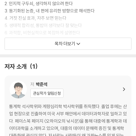
2. 인지적 구두쇠, 생각하지 않으려 한다
3. 동기화된 논증, 내 편에 유리한 방향으로 해석한다
4. 거짓 진실 효과, 자주 보면 믿는다
5. 생태적 합리성, 통밥이 생각보다 잘 맞는다
6. 과적합, 비현실적으로 복잡하게 설명한다
목차 더보기
챕터 2 케이스
7. 4·15 총선, 사전 투표는 조작되었다?
8. 〈더 플랜〉, 18대 대선 개표에 개입이 있었다?
저자 소개
1
9. 코로나바이러스, 사실 인플루엔자와 똑같다?
10. 독감백신, 사망에 이르게 한다?
저
박준석
챕터 3 솔루션
관심작가 알림신청
11. 전문가의 주장을 받아들이는 태도
12. 과학 뉴스를 읽는 방법
통계학 석사학위와 계량심리학 박사학위를 취득했다. 졸업 후에는 산
13. 개인적 실천 과제
업 현장으로 진출하여 미국 서부 해안에서 데이터과학자로 일하고 있
다. 페이스북 페이지 〈오하이오의 낚시꾼〉을 통해 대중에 통계학과 데
에필로그
이터과학을 소개하고 있으며, 대중의 데이터 문해력 증진 및 통계학
주
대중화에 관심이 많다. 저서로는 사람들이 왜 가짜뉴스를 믿게 되는