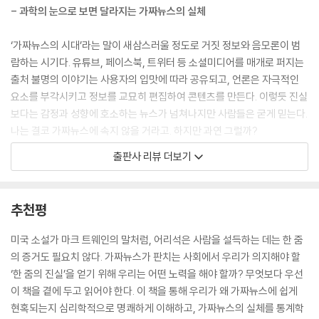
- 과학의 눈으로 보면 달라지는 가짜뉴스의 실체
‘가짜뉴스의 시대’라는 말이 새삼스러울 정도로 거짓 정보와 음모론이 범
람하는 시기다. 유튜브, 페이스북, 트위터 등 소셜미디어를 매개로 퍼지는
출처 불명의 이야기는 사용자의 입맛에 따라 공유되고, 언론은 자극적인
요소를 부각시키고 정보를 교묘히 편집하여 콘텐츠를 만든다. 이렇듯 진실
보다는 감정과 성향에 호소하는 뉴스가 넘쳐나지만 사람들은 굳게 믿는다.
나는 결코 가짜뉴스에 속지 않을 거라고. 하지만 과연 그럴까?
출판사 리뷰 더보기
이 책 『가짜뉴스의 심리학』은 인간에게 가짜뉴스를 믿기 쉬운 특성이 있다
고 이야기한다. 인간은 인지적 편향을 가지고 있고, 인지적 편향은 무의식
적으로 작동하는 데다가 감정적·동기적 요인까지 개입하며, 이를 스스로
추천평
인식하고 고치기는 무척 어렵다는 뜻이다. 이러한 경험과학적 접근은 가짜
뉴스를 ‘어리석은 사람만 믿는 거짓말’로 치부하고 미디어 리터러시(미디
미국 소설가 마크 트웨인의 말처럼, 어리석은 사람을 설득하는 데는 한 줌
어 정보 해독력)와 팩트체크가 중요하다는 수준의 조언보다 훨씬 나아간
의 증거도 필요치 않다. 가짜뉴스가 판치는 사회에서 우리가 의지해야 할
분석과 대응을 가능케 한다. 인간 인지의 어떤 측면이 가짜뉴스를 믿기 쉽
‘한 줌의 진실’을 얻기 위해 우리는 어떤 노력을 해야 할까? 무엇보다 우선
게 만드는지 명확히 파악하고, 이를 피하려면 어떤 합리적·비판적 사고가
이 책을 곁에 두고 읽어야 한다. 이 책을 통해 우리가 왜 가짜뉴스에 쉽게
필요한지를 찾아낼 수 있기 때문이다. 가짜뉴스에 속지 않고 싶은가? 그렇
현혹되는지 심리학적으로 명쾌하게 이해하고, 가짜뉴스의 실체를 통계학
다면 먼저 우리가 가짜뉴스에 속기 쉽다는 과학적 사실을 알아야 한다.