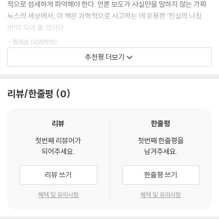
적으로 섬세하게 파악해야 한다. 언론 보도가 사실만을 말하지 않는 가짜
뉴스의 세상에서, 이 책은 과학적으로 사고하는 데 유용한 ‘진실의 나침
2. 심리학과 통계학이 코로나 음모론에 관해 말해주는 것들
반’이 되어 줄 것이다.
- 코로나바이러스, 4·15 총선, 독감백신... 실제 사례를 분석한 가짜뉴스
- 정재승 (뇌과학자)
보고서
추천평 더보기
우리는 가짜뉴스 팬데믹 시대를 산다. 뭘 잘 모르는 사람들이나 속을 뿐 당
이 책에서 저자 박준석 박사는 먼저 인지 및 사회심리학, 통계학 등 경험과
신은 예외라고 생각하는가? 가짜뉴스는 바로 그런 마음을 파고든다. 『가짜
학적 연구 성과를 바탕으로 가짜뉴스의 작동 방식을 파헤친다. 확증편향,
뉴스의 심리학』은 적절한 때 도착한 백신이다. 이 책은 우리 인간의 마음이
리뷰/한줄평
0
인지적 구두쇠, 동기화된 논증, 거짓 진실 효과, 생태적 합리성, 과적합 등
왜 가짜뉴스에 취약한지 과학을 무기로 파헤친다. 가짜뉴스가 우리 마음을
심리학 이론을 뼈대로 가짜뉴스와 관련된 인간의 인지적 특성을 하나씩 톺
공략하는 전략을 이해할 때, 우리는 가짜뉴스를 튕겨낼 면역을 갖게 된다.
아본다. 이 이론들은 인간이 항상 합리적으로 사고하여 최적의 선택을 한
리뷰
한줄평
더 많은 시민이 이 책을 집어 들수록, 우리는 가짜뉴스 집단면역에 다가갈
다는 통념과 달리 우리가 성향에 맞는 뉴스만 골라 보고, 불필요한 생각을
수 있다.
하지 않으려 하고, 내 편에 유리한 방향으로 해석하고, 자주 보면 무턱대고
첫번째 리뷰어가
첫번째 한줄평을
되어주세요.
남겨주세요.
믿는 경향이 크다고 이야기한다.
- 천관율 (〈시사IN〉 기자)
리뷰 쓰기
한줄평 쓰기
이어서 저자는 가짜뉴스가 만들어지고 전파된 실제 사례를 분석한다. 4·1
5 총선, 다큐멘터리 〈더 플랜〉, 코로나바이러스감염증-19, 독감백신 등 사
혜택 및 유의사항
혜택 및 유의사항
람들의 관심이 매우 큰 사안에 무수한 가짜뉴스가 걸러지지 않은 채 퍼졌
다. 예를 들어 여당이 4·15 총선 사전 투표를 조작했다는 ‘4·15 부정선거