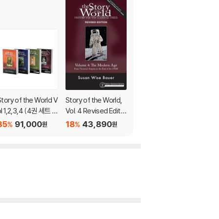
Story of the World V
Story of the World,
Story of the World,
ol 1,2,3,4 (4권 세트 /
Vol. 4 Revised Editio
Vol. 1 Bundle: History
Text Bundle)
n: History for the Cla
for the Classical Chil
35
91,000
18
43,890
18
111,170
%
%
%
원
원
원
ssical Child: The Mo
d: Ancient Times; T
dern Age
ext, Activity Book, a
nd Test & Answer K
ey