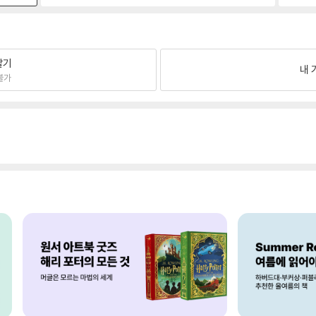
팔기
내 
불가