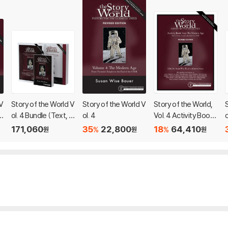
V
Story of the World V
Story of the World V
Story of the World,
u
ol. 4 Bundle (Text, A
ol. 4
Vol. 4 Activity Book,
ctivity Book, and Te
Revised Edition: Th
171,060
35
22,800
18
64,410
%
%
원
원
원
st & Answer Key)
e Modern Age: Fro
m Victoria's Empire
to the End of the US
SR