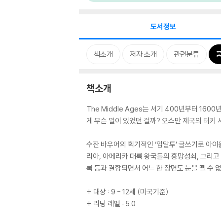
도서정보
책소개
저자 소개
관련분류
책소개
The Middle Ages는 서기 400년부터 1600
게 무슨 일이 있었던 걸까? 오스만 제국의 터키
수잔 바우어의 획기적인 ‘입말투’ 글쓰기로 아이
리아, 아메리카 대륙 왕국들의 흥망성쇠, 그리고 
록 등과 결합되면서 어느 한 장면도 눈을 뗄 수
+ 대상 : 9 - 12세 (미국기준)
+ 리딩 레벨 : 5.0