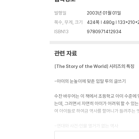
발행일
2003년 01월 01일
쪽수, 무게, 크기
424쪽 | 480g | 133*210
ISBN13
9780971412934
관련 자료
[The Story of the World] 시리즈의 특징
-아이의 눈높이에 맞춘 입말 투의 글쓰기
수잔 바우어는 이 책에서 초등학교 아이 수준에 
는데, 그러면서 자연히 아이가 어려워 할 수 있
여 아이들로 하여금 역사를 할머니가 들려주는 
-연대와 사건·인물 열거가 없는 역사