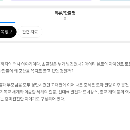
리뷰/한줄평
0
품목정보
관련 자료
년까지의 역사 이야기이다. 초콜릿은 누가 발견했나? 마이티 블로의 자이언트 로포(the G
 사람들이 왜 군함을 육지로 끌고 갔던 것일까?
들과 부모님을 모두 경탄시켰던 고대편에 이어 나온 중세은 로마 멸망 이후 봉건
기독교 세계와 이슬람 세계의 갈등, 신대륙 발견과 르네상스, 종교 개혁 등의 역사
 없는 흥미진진한 이야기로 구성되어 있다.