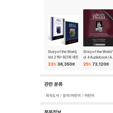
Story of the World,
Story of the World 
Vol. 2 책+워크북 세트
ol. 4 Audiobook (A
dio CD)
33
38,350
25
73,120
%
%
원
원
관련 분류
외국도서
유아/어린이
어린이
품목정보