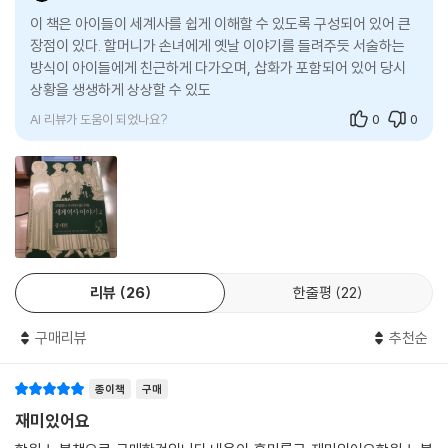
제37장 새로운 우주
이 책은 아이들이 세계사를 쉽게 이해할 수 있도록 구성되어 있어 큰
코페르니쿠스 혁명 / 갈릴레이의 별난 생각
장점이 있다. 할머니가 손녀에게 옛날 이야기를 들려주듯 서술하는
방식이 아이들에게 친근하게 다가오며, 삽화가 포함되어 있어 당시
제38장 영국의 가장 위대한 여왕
상황을 생생하게 상상할 수 있도록 돕는다. 켈트 족, 영웅 베어울프,
메리와 엘리자베스 / 훌륭한 여왕 엘리자베스
AI 리뷰가 도움이 되었나요?
0
0
제39장 영국의 위대한 극작가
윌리엄 셰익스피어 / 맥베스의 결심
제40장 아메리카로의 새로운 모험
월터 롤리와 신대륙 / 사라진 마을
리뷰
26
한줄평
22
제41장 북아메리카 탐험
새로 발견한 땅, 뉴펀들랜드 / 자크 카르티에의 발견
구매리뷰
추천순
제42장 제국들의 충돌
스페인과 영국의 전쟁 / 16세기 말의 세계
종이책
구매
재미있어요
연표