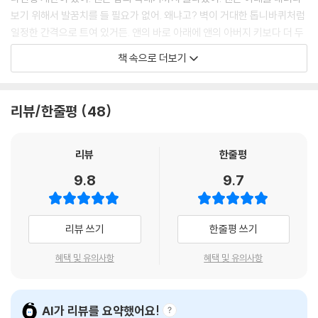
보기 위해서 발꿈치를 들 필요가 없어. 왜냐고? 벽이 거대한 톱니바퀴처럼
제31장 신대륙 탐험
일정한 간격으로 트여 있거든. 앤의 바로 아래에 앤의 아버지 키보다 더 두
크리스토퍼 콜럼버스 / 베스푸치와 마젤란
꺼운 벽이 있지. 성의 정문도 보여. 성문 위에는 나무로 만든 널따란 문짝이
책 속으로 더보기
매달려 있어. 포트컬리스(portc! ullis 성벽의 내리닫이 문)라고 하는 것인
제32장 아메리카 대륙의 왕국들
데, 적이 공격해 올 때는 얼른 그 문을 내리는 거야. 포트컬리스를 지키는
중앙 아메리카의 마야 인 / 기적의 도시 테노치티틀란 / 잉카 문명
병사가 바깥벽의 꼭대기에 등을 기대고 앉아서 꾸벅꾸벅 졸고 있고 그 옆
리뷰/한줄평
48
에 사람이 있어. 오빠야! 앤이 쪼르르 내려왔어. 앤 주위로 성벽이 위로 높
제33장 스페인, 포르투갈과 신대륙
이 솟아 있고, 성보다 키 작은 건물들이 사방에 늘어서 있어. 주방, 감옥, 옥
노예 무역 / 코르테스와 몬테수마 왕
외 빨래터가 있고, 가드로브라고 불리는 뒷간이 있어. 앤은 포트컬리스 쪽
리뷰
한줄평
을 올려다보았지만, 윌리엄은 그새 또 사라지고 없어.
제34장 마르틴 루터의 새로운 생각
9.8
9.7
마르틴 루터의 95개조 / 헨리 8세의 고민
--- p. 제16장 노르만 정복 이후의 잉글랜드, 돌로 지은 성’ 중에서 요약
제35장 르네상스
리뷰 쓰기
한줄평 쓰기
새로운 방식으로 생각하기 / 구텐베르크의 위대한 발명
혜택 및 유의사항
혜택 및 유의사항
제36장 종교 개혁과 반(反)종교 개혁
종교 개혁의 확산 / 트리엔트 공의회
AI가 리뷰를 요약했어요!