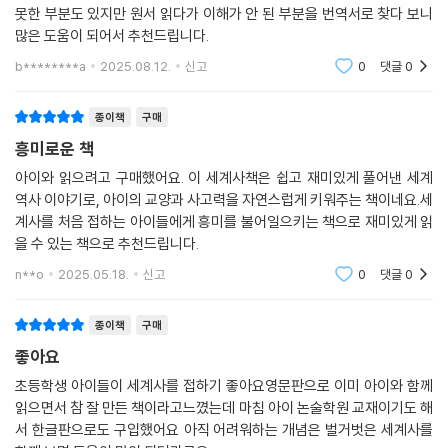
못한 부분도 있지만 원서 읽다가 이해가 안 된 부분을 번역서로 찾다 보니
많은 도움이 되어서 추천드립니다.
b********a
2025.08.12.
신고
0
댓글
0
종이책
구매
흥미로운 책
아이와 읽으려고 구매했어요. 이 세계사책은 쉽고 재미있게 풀어낸 세계
역사 이야기로, 아이의 교양과 사고력을 자연스럽게 키워주는 책이네요.세
계사를 처음 접하는 아이들에게 흥미를 불어일으키는 책으로 재미있게 읽
을 수 있는 책으로 추천드립니다.
n**o
2025.05.18.
신고
0
댓글
0
종이책
구매
좋아요
초등학생 아이들이 세계사를 접하기 좋아요영문판으로 이미 아이와 함께
읽으면서 참 잘 만든 책이라고느꼈는데 마침 아이 논술학원 교재이기도 해
서 한글판으로도 구입했어요 아직 어려워하는 개념은 벌거벗은 세계사를