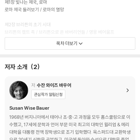
제1장 빛나는 제국, 로마
로마 제국 둘러보기 / 로마의 멸망
제2장 브리튼의 초기 시대
브리튼의 켈트 족 / 브리튼으로 온 바버리언들 / 영웅 베어울프
목차 더보기
제3장 브리튼 섬에 전해진 기독교
잉글랜드로 간 아우구스티누스 / 중세의 수도원 / 손으로 베껴 써서 만든
책, 필사본
저자 소개
2
제4장 비잔틴 제국
아름다운 콘스탄티노플 / 법을 만든 황제, 유스티니아누스 / 아름답고 지
저
수잔 와이즈 바우어
혜로운 테오도라 황후 / 동방 정교회와 산타클로스의 유래
관심작가 알림신청
제5장 중세의 인도 제국
Susan Wise Bauer
굽타 왕조 / 아잔타 석굴
1968년 버지니아에서 태어나 초·중·고 과정을 모두 홈스쿨링으로 이
수했고, 17세에 문학과 언어 부문 미국 최고의 대학인 윌리엄 & 메리
제6장 이슬람 교의 기원
대학을 대통령 전액 장학생으로 조기 입학했다. 옥스퍼드대 교환학생
알라 신의 사자를 본 마호메트 / 마호메트, 메디나로 가다 / 이슬람 교의 성
으로 20세기 신학을 공부하고, 미국에 돌아와 수석으로 대학을 졸업