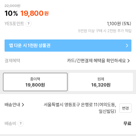
22,000
원
10
19,800
YES포인트
1,100원 (5%)
5만원 이상 구매 시 2천원 추가 적립
앱 다운 시 1천원 상품권
결제혜택
카드/간편결제 혜택을 확인하세요
종이책
원제
19,800
원
16,320
원
배송안내
서울특별시 영등포구 은행로 11(여의도동,
변경
일신빌딩)
배송비
무료