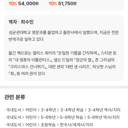
스페인 재정복
10
54,000
10
51,750
%
%
원
원
제19장 영국의 유별난 국왕
역자 : 최수민
사자왕 리처드 / 존 왕과 마그나 카르타 / 로빈 후드
성균관대학교 영문과를 졸업하고 출판사에서 일했으며, 지금은 전문
제20장 흩어지는 유대 인
번역가로 일하고 있다.
방랑하는 유대 인 / 유대 인의 랍비 이야기
옮긴 책으로는 엘리스 워커의 『은밀한 기쁨을 간직하며』, 스티븐 킹
제21장 세계의 동쪽을 휩쓴 몽골 인들
의 『내 영혼의 아틀란티스』, 넬슨 드밀의 『장군의 딸』, 존 그리샴의
모든 사람들의 황제, 칭기즈칸 / 몽골의 중국 정복
『크리스마스 건너뛰기』, 대런 섄의 '대런 섄 시리즈', 틱낫한 스님의
『화』 등 여러 권이 있다.
제22장 신비의 동방 탐험
중국으로 간 마르코 폴로 / 명나라의 궁궐, 자금성
관련 분류
제23장 최초의 러시아 인들
콘스탄티노플에 온 루스 족 / 이반 대제와 폭군 이반
국내도서
어린이
3-4학년
3-4학년 학습
3-4학년 역사/지리
국내도서
어린이
5-6학년
5-6학년 학습
5-6학년 역사/지리
제24장 오스만 제국
국내도서
어린이
초등학습
한국사/세계사/지리
오스만 투르크의 침공 / 콘스탄티노플의 함락 / 법을 만든 황제, 쉴레이만