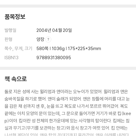
제25장 유럽의 대재앙
품목정보
흑사병 / 흑사병이 휩쓸고 지나간 뒤
발행일
2004년 04월 20일
제26장 프랑스와 영국의 전쟁
판형
양장
헨리 5세와 아쟁쿠르 전투 / 잔 다르크
쪽수, 무게, 크기
580쪽 | 1036g | 175*225*35mm
제27장 영국의 왕위 다툼
ISBN13
9788931380095
장미 전쟁 / 탑에 갇힌 왕자들
제28장 스페인과 포르투갈의 여러 왕국
책 속으로
이사벨과 페르난도의 스페인 통일 / 포르투갈의 항해왕 엔리케
돌로 지은 성에 사는 윌리엄과 앤이라는 오누이가 있었어. 윌리엄과 앤은
숨바꼭질을 하기로 했어. 앤이 술래가 되었어. 앤은 창틀에 머리를 대고 눈
제29장 아프리카의 왕국들
을 감은 채 쉰까지 센 후, 눈을 뜨고 복도로 나가서 쪼르르 뛰어갔어. 복도
가나의 금과 소금 / 말리의 만사 무사 / 송가이 왕국
끝에는 아치 모양의 문이 있는데, 그 문으로 들어가면 거기가 바로 킵(kee
p)이야. 킵이란 성 전체의 한가운데에 있는 사각형의 탑이란다. 킵에는 침
제30장 인도의 무굴 제국
실과 무기고(무기를 보관하는 창고)와 음식 창고가 여럿 있어. 킵 안에는
무굴 왕조와 바부르 황제 / 악바르 황제와 비르발
나선형 계단이 있어. 앤은 탑의 꼭대기까지 올라갔어. 앤은 아래를 내려다