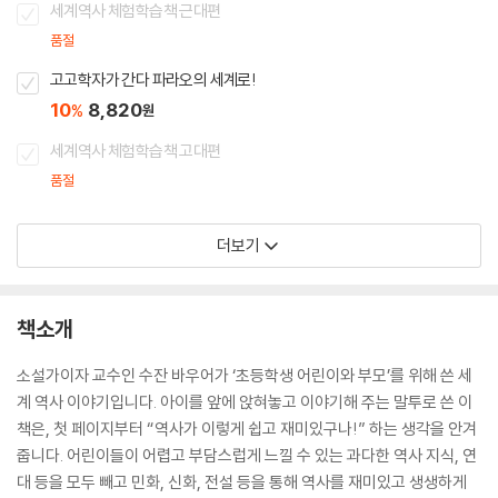
세계역사 체험학습책 근대편
품절
고고학자가 간다 파라오의 세계로!
10
8,820
%
원
세계역사 체험학습책 고대편
품절
더보기
책소개
소설가이자 교수인 수잔 바우어가 ‘초등학생 어린이와 부모’를 위해 쓴 세
계 역사 이야기입니다. 아이를 앞에 앉혀놓고 이야기해 주는 말투로 쓴 이
책은, 첫 페이지부터 “역사가 이렇게 쉽고 재미있구나!” 하는 생각을 안겨
줍니다. 어린이들이 어렵고 부담스럽게 느낄 수 있는 과다한 역사 지식, 연
대 등을 모두 빼고 민화, 신화, 전설 등을 통해 역사를 재미있고 생생하게