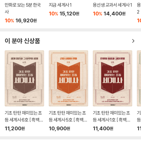
만화로 보는 5분 한국
지금 세계사 1
용선생 교과서 세계사 1
용
사
2
10
15,120
10
14,400
%
%
원
원
10
16,920
1
%
원
이 분야 신상품
기초 탄탄 재미있는 초
기초 탄탄 재미있는 초
기초 탄탄 재미있는 초
기
등 세계사 6호 [ 흑백판
등 세계사 5호 [ 흑백판
등 세계사 1호 [ 흑백판
등
]
]
]
]
11,200
10,900
11,400
1
원
원
원