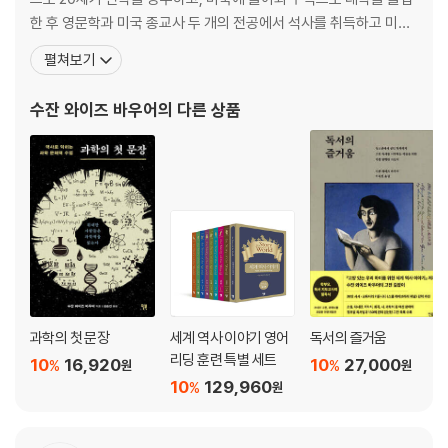
서, 코란
한 후 영문학과 미국 종교사 두 개의 전공에서 석사를 취득하고 미국
학으로 박사 학위를 받았다. 1994년부터 동 대학에서 영문학 교수로
펼쳐보기
제7장 하나의 제국이 된 이슬람 세계
재직 중이다. 라틴어, 히브리어, 그리스어, 아랍어, 프랑스어, 한국어
메카를 차지하기 위한 싸움 / 이슬람 교의 확산 / 아라비안 나이트
를 구사하며 다방면의 장서를 넓고 깊게 읽는 다독가이자 자신의 지
수잔 와이즈 바우어
의 다른 상품
식을 쉬운 문체로 풀어쓸 줄 아는 친절한 선생
제8장 중국의 위대한 왕조들
남북을 통일한 수나라 / 중국의 황금 시대, 당나라
제9장 동아시아
일본의 야마토 왕조 / 세 나라 이야기 - 한국, 중국, 일본
제10장 세상의 바닥, 오스트레일리아 대륙
최초의 오스트레일리아 주민 / 마오리 족의 긴 여행
과학의 첫 문장
세계 역사 이야기 영어
독서의 즐거움
제11장 프랑크 왕국
리딩 훈련 특별 세트
10
16,920
10
27,000
%
%
원
원
야만인이었던 클로비스 / 네 개의 부족, 하나의 왕국
10
129,960
%
원
제12장 이슬람의 침입