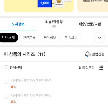
리뷰/한줄평
도서정보
배송/반품/교환
48
저자 소개
관련분류
품목정보
책 속으로
이 상품의 시리즈
11
알림신청
전체선택
품절포함
세계역사 체험학습책 현대편·하
품절
세계역사 체험학습책 현대편·상
품절