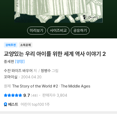
미리보기
사이즈비교
공유하기
강력추천
소득공제
교양있는 우리 아이를 위한 세계 역사 이야기 2
중세편
양장
수잔 와이즈 바우어
저
정병수
그림
꼬마이실
2004.04.20.
원제
The Story of the World #2 : The Middle Ages
9.7
판매지수
3,804
48
베스트
어린이 top100 1주