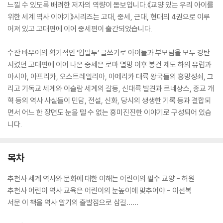
느낄 수 있도록 배려한 저자의 역량이 돋보입니다.《교양 있는 우리 아이를
위한 세계 역사 이야기》시리즈는 고대, 중세, 근대, 현대의 4권으로 이루
어져 있고 고대편에 이어 중세편이 출간되었습니다.
수잔 바우어의 획기적인 ‘입말투’ 글쓰기로 아이들과 부모님을 모두 경탄
시켰던 고대편에 이어 나온 중세은 로마 멸망 이후 봉건 제도 하의 유럽과
아시아, 아프리카, 오스트레일리아, 아메리카 대륙 왕국들의 흥망성쇠, 그
리고 기독교 세계와 이슬람 세계의 갈등, 신대륙 발견과 르네상스, 종교 개
혁 등의 역사 사실들이 민담, 전설, 신화, 당시의 생생한 기록 등과 결합되
면서 어느 한 장면도 눈을 뗄 수 없는 흥미진진한 이야기로 구성되어 있습
니다.
목차
추천사 세계 역사와 문화에 대한 이해는 어린이의 필수 교양 - 허원
추천사 어린이 역사 교육은 어린이의 눈높이에 맞추어야 - 이선복
서문 이 책을 역사 알기의 출발점으로 삼길……