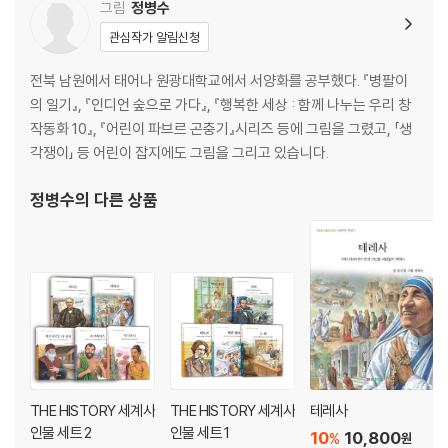
그림
정병수
제13장 프랑스의 위대한 왕들
관심작가 알림신청
'쇠망치'라는 별명을 가진 카를 마르텔 / 위대한 왕, 샤를마뉴
전북 남원에서 태어나 원광대학교에서 서양화를 공부했다. 『병팔이
제14장 노르만 인들의 도래
의 일기』, 『인디언 숲으로 가다』, 『행복한 세상 : 함께 나누는 우리 창
바이킹의 침략 / 빨강 머리 에리크와 에리크의 아들 / 북유럽의 신들
작동화 10』, 『어린이 파브르 곤충기』시리즈 등에 그림을 그렸고, 「생
각쟁이」 등 어린이 잡지에도 그림을 그리고 있습니다.
제15장 잉글랜드 초기의 왕들
잉글랜드를 침략한 바이킹 / 바이킹을 물리친 앨프레드 대왕 / 헤이스팅스
정병수
의 다른 상품
전투
제16장 노르만 정복 이후의 잉글랜드
잉글랜드의 언어 / 농노와 귀족 / 돌로 지은 성
제17장 기사와 사무라이
영국의 기사도 / 일본의 기사, 사무라이
제18장 십자군 전쟁 시대
THE HISTORY 세계사
THE HISTORY 세계사
테레사
십자군 전쟁의 시작 / 예루살렘을 되찾다 / 예루살렘의 살라딘 / 엘 시드와
인물 세트 2
인물 세트 1
10
10,800
%
원