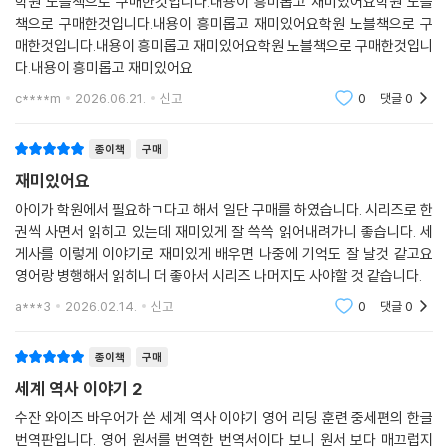
학원 노블책으로 구매한것입니다.내용이 흥미롭고 재미있어요학원 노블
찾아보기
책으로 구매한것입니다.내용이 흥미롭고 재미있어요학원 노블책으로 구
매한것입니다.내용이 흥미롭고 재미있어요학원 노블책으로 구매한것입니
다.내용이 흥미롭고 재미있어요
c****m
2026.06.21.
신고
0
댓글
0
종이책
구매
재미있어요
아이가 학원에서 필요하ㄱ다고 해서 일단 구매를 하였습니다. 시리즈로 한
권씩 사면서 읽히고 있는데 재미있게 잘 쓱쓱 읽어내려가니 좋습니다. 세
게사를 이렇게 이야기로 재미있게 배우면 나중에 기억도 잘 날것 같고요
영어랑 병행해서 읽히니 더 좋아서 시리즈 나머지도 사야할 것 같습니다.
a***3
2026.02.14.
신고
0
댓글
0
종이책
구매
세계 역사 이야기 2
수잔 와이즈 바우어가 쓴 세계 역사 이야기 영어 리딩 훈련 중세편의 한글
번역판입니다. 영어 원서를 번역한 번역서이다 보니 원서 보다 매끄럽지