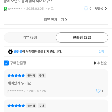
함께 보면 도움이 많이 되더라구요
s******4
2025.03.05.
신고
0
댓글
0
리뷰 전체보기
리뷰
26
한줄평
22
클린봇
이 부적절한 글을 감지 중입니다.
설정
구매한줄평
추천순
종이책
구매
재미있게 읽어요
p********2
2019.07.25.
1
종이책
구매