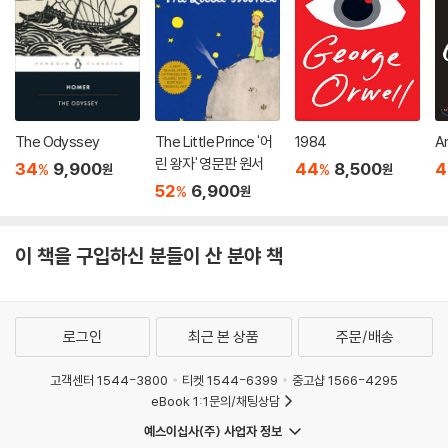
The Odyssey
The Little Prince '어
1984
A
린 왕자' 영문판 원서
34
9,900
44
8,500
4
%
%
원
원
52
6,900
%
원
이 책을 구입하신 분들이 산 분야 책
로그인
최근 본 상품
주문/배송
고객센터 1544-3800
티켓 1544-6399
중고샵 1566-4295
eBook 1:1문의/채팅상담
예스이십사(주) 사업자 정보