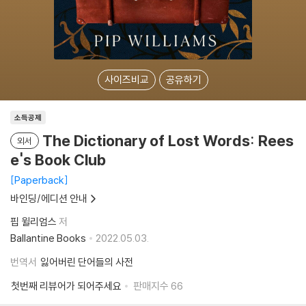
사이즈비교
공유하기
소득공제
The Dictionary of Lost Words: Rees
외서
e's Book Club
Paperback
바인딩/에디션 안내
핍 윌리엄스
저
Ballantine Books
2022.05.03.
번역서
잃어버린 단어들의 사전
첫번째 리뷰어가 되어주세요
판매지수
66