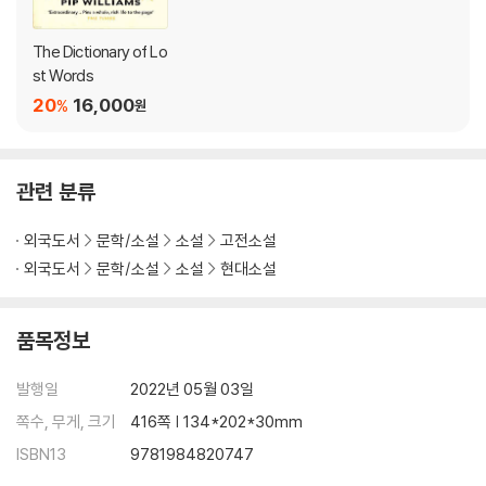
eals a lost narrative, hidden between the lines of a history writ
ten by men. Inspired by actual events, author Pip Williams has
The Dictionary of Lo
delved into the archives of the Oxford English Dictionary to tel
st Words
l this highly original story. The Dictionary of Lost Words is a deli
20
16,000
%
원
ghtful, lyrical, and deeply thought-provoking celebration of w
ords and the power of language to shape the world.
관련 분류
WINNER OF THE AUSTRALIAN BOOK INDUSTRY AWARD
외국도서
문학/소설
소설
고전소설
외국도서
문학/소설
소설
현대소설
품목정보
발행일
2022년 05월 03일
쪽수, 무게, 크기
416쪽 | 134*202*30mm
ISBN13
9781984820747