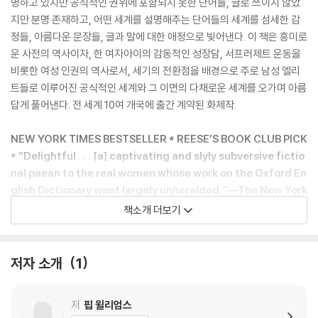
명하고 있지만 공식적인 권위에 포함되지 못한 단어들, 글로 쓰이지 않았
지만 분명 존재하고, 어떤 세계를 설명해주는 단어들의 세계를 섬세한 감
정들, 아름다운 문장들, 글과 말에 대한 애정으로 빚어낸다. 이 책은 흥미로
운 사전의 역사이자, 한 여자아이의 감동적인 성장담, 서프러제트 운동을
비롯한 여성 인권의 역사로서, 세기의 전환점을 배경으로 주로 남성 엘리
트들로 이루어진 공식적인 세계와 그 이면의 다채로운 세계를 오가며 아름
답게 풀어낸다. 전 세계 10여 개국에 출간 계약된 화제작.
NEW YORK TIMES BESTSELLER * REESE’S BOOK CLUB PICK
* “Delightful . . . [a] captivating and slyly subversive fictio
nal paean to the real women whose work on the Oxford En
glish Dictionary went largely unheralded.”―The New York
Times Book Review
책소개 더보기
“A marvelous fiction about the power of language to elev
ate or repress.”―Geraldine Brooks, New York Times bests
저자 소개
1
elling author of People of the Book
저
핍 윌리엄스
Esme is born into a world of words. Motherless and irrepressib