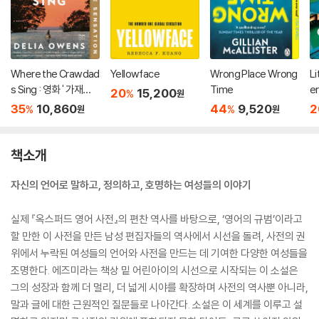
Where the Crawdad
Yellowface
Wrong Place Wrong
Li
s Sing : 영화 ' 가재가
Time
e
20
15,200
%
원
노래하는 곳' 원작 소설
35
10,860
44
9,520
2
%
%
원
원
책소개
자신의 언어로 말하고, 정의하고, 호명하는 여성들의 이야기
실제 『옥스퍼드 영어 사전』의 편찬 역사를 바탕으로, ‘영어의 규범’이라고
할 만한 이 사전을 만든 남성 편집자들의 역사에서 시선을 돌려, 사전의 권
위에서 누락된 여성들의 언어와 사전을 만드는 데 기여한 다양한 여성들을
조명한다. 에즈미라는 책상 밑 어린아이의 시선으로 시작되는 이 소설은
그의 성장과 함께 더 멀리, 더 넓게 시야를 확장하며 사전의 역사뿐 아니라,
말과 글에 대한 근원적인 질문들로 나아간다. 소설은 이 세계를 이루고 설