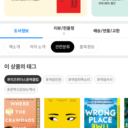
리뷰/한줄평
도서정보
배송/반품/교환
0
책소개
저자 소개
관련분류
품목정보
이 상품의 태그
#리즈위더스푼북클럽
#여성인권
#여성의목소리
#여성서사
#문학으로보는역사