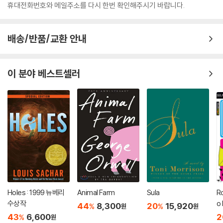
휴대전화번호와 메일주소를 다시 한번 확인해주시기 바랍니다.
배송/반품/교환 안내
이 분야 베스트셀러
Holes : 1999 뉴베리
Animal Farm
Sula
Ro
수상작
o
44
8,300
20
15,920
%
%
원
원
Si
43
6,600
2
%
원