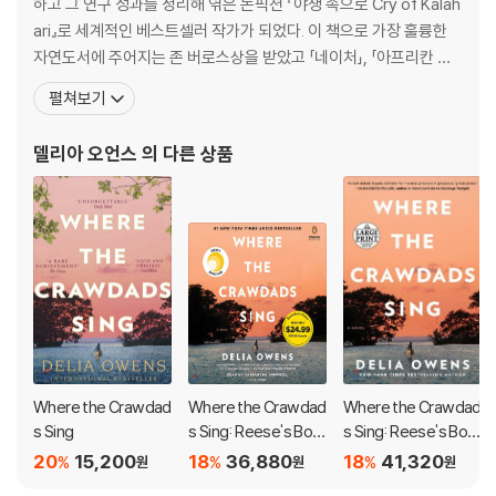
하고 그 연구 성과를 정리해 엮은 논픽션 『야생 속으로 Cry of Kalah
orever shaped by the children we once were, and that we are
ari』로 세계적인 베스트셀러 작가가 되었다. 이 책으로 가장 훌륭한
all subject to the beautiful and violent secrets that nature kee
자연도서에 주어지는 존 버로스상을 받았고 「네이처」, 「아프리칸 저
ps.
널 오브 에콜로지」, 「인터내셔널 와일드 라이프」를 비롯한 유수의 학
펼쳐보기
술지에 글을 실었다. 현재 아이다호에 살고 있으며 『가재가 노래하는
곳』은 그의 첫 소설이다. 잔잔한 파장을 그리는 데서 그칠 줄 알았던
델리아 오언스
의 다른 상품
『가재가 노래하는 곳』은 출간 후 미국 서점
Where the Crawdad
Where the Crawdad
Where the Crawdad
s Sing
s Sing: Reese's Boo
s Sing: Reese's Boo
k Club (a Novel)
k Club (a Novel)
20
15,200
18
36,880
18
41,320
%
%
%
원
원
원