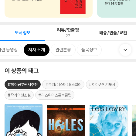
리뷰/한줄평
도서정보
배송/반품/교환
27
관련 동영상
저자 소개
관련분류
품목정보
이 상품의 태그
#영어공부원서추천
#추리/미스터리/스릴러
#아마존인기도서
#작가의첫소설
#리즈위더스푼북클럽