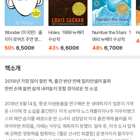
Wonder (미국판) : 줄
Holes : 1999 뉴베리
Number the Stars : 1
H
리아 로버츠 주연 영화
수상작
990 뉴베리 수상작
4
'원더' 원작 소설
50
6,500
43
6,600
48
6,700
%
%
%
원
원
원
책소개
2019년 가장 많이 팔린 책, 출간 반년 만에 밀리언셀러 돌파
한번 손에 들면 쉽게 내려놓지 못할 경이로운 첫 소설
2018년 8월 14일, 평생 야생동물을 연구해온 한 생태학자가 일흔이 가까
운 나이에 첫 소설을 출간한다. 미국 남부의 노스캐롤라이나주 아우터뱅크
스의 해안 습지를 배경으로 한 소녀의 성장담이 미국 출판계에 불러올 어
마어마한 파장을, 이때는 아무도 예측하지 못했다. 얼마 후, 미국 도서 업계
에 강력한 영향력을 발휘하는 [헬로 선샤인 북클럽] 운영자이자 할리우드