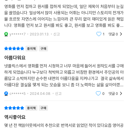
영화를 먼저 접하고 원서를 접하게 되었는데, 일단 제목이 처음부터 눈길
을 끌었습니다. 일상에서 많이 사용되는 어휘는 아니지만 스토리의 전개가
물 흐르듯 자연스레 이어지는 느낌이라 큰 무리 없이 재미있게 읽은 책입
니다. 영화를 먼저 보고 원서를 봐도 좋고, 원서를 보고 영화를 봐도 좋을
것 같아요. 책을 처음 접한 순간부터 책의 제목이 의미하는 것이 무얼까 궁
y******7
2023.01.13.
신고
1
댓글
0
금했으며, 읽
종이책
구매
아름다워요
넷플릭스에서 영화를 먼저 시청하고 너무 마음에 들어서 원작도서를 구매
하게 되었습니다 누구보다 척박하고 외롭고 비참한 환경에서 주인공의 아
름답고 소박하지만 순수한 내면의 아름다움을 지켜나가고 결국 삶속에서
아름다운 결실을 맺게 되는 모습을 보니 좀 더 노력하는 삶을 살아야겠다
는 생각을 하게 됩니다 원서의 문장도 영화만큼 아름다워요 영화가 마음에
c******5
2024.04.08.
신고
0
댓글
0
드셨다면 꼭 읽어
종이책
구매
역시좋아요
몇 년 전 책읽아웃에서의 추천으로 번역서로 읽었던 적이 있다요즘 영어공