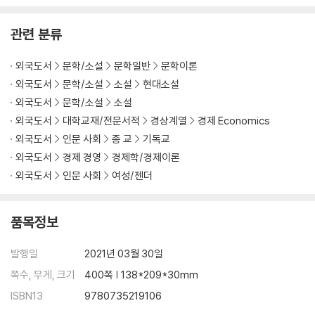
관련 분류
외국도서
문학/소설
문학일반
문학이론
외국도서
문학/소설
소설
현대소설
외국도서
문학/소설
소설
외국도서
대학교재/전문서적
경상계열
경제 Economics
외국도서
인문 사회
종 교
기독교
외국도서
경제 경영
경제학/경제이론
외국도서
인문 사회
여성/젠더
품목정보
발행일
2021년 03월 30일
쪽수, 무게, 크기
400쪽 | 138*209*30mm
ISBN13
9780735219106