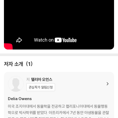
I can't even express how much I love this book! I didn't wa
nt this story to end!--Reese Witherspoon
Painfully beautiful.--The New York Times Book Review
For years, rumors of the Marsh Girl have haunted Barkley Cov
e, a quiet town on the North Carolina coast. So in late 1969, wh
en handsome Chase Andrews is found dead, the locals imme
diately suspect Kya Clark, the so-called Marsh Girl. But Kya is n
ot what they say. Sensitive and intelligent, she has survived fo
저자 소개
1
r years alone in the marsh that she calls home, finding friends i
n the gulls and lessons in the sand. Then the time comes whe
n she yearns to be touched and loved. When two young men f
저
델리아 오언스
rom town become intrigued by her wild beauty, Kya opens her
관심작가 알림신청
self to a new life--until the unthinkable happens.
Delia Owens
Where the Crawdads Sing is at once an exquisite ode to the n
미국 조지아대에서 동물학을 전공하고 캘리포니아대에서 동물행동
atural world, a heartbreaking coming-of-age story, and a surp
학으로 박사학위를 받았다. 아프리카에서 7년 동안 야생동물을 관찰
rising tale of possible murder. Owens reminds us that we are f