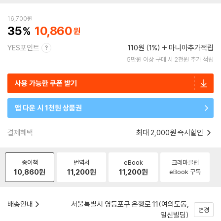
16,700
원
35
10,860
YES포인트
110원 (1%)
마니아추가적립
5만원 이상 구매 시 2천원 추가 적립
사용 가능한 쿠폰 받기
앱 다운 시 1천원 상품권
결제혜택
최대 2,000원 즉시할인
종이책
번역서
eBook
크레마클럽
10,860
원
11,200
원
11,200
원
eBook 구독
배송안내
서울특별시 영등포구 은행로 11(여의도동,
변경
일신빌딩)