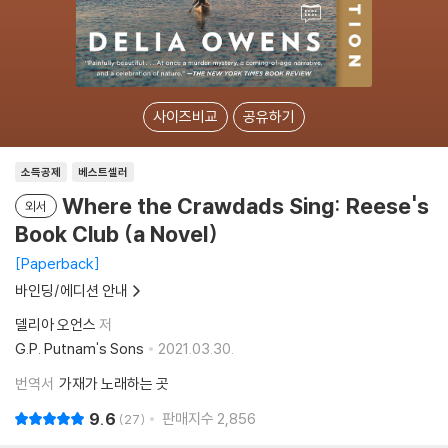
사이즈비교
공유하기
소득공제
베스트셀러
Where the Crawdads Sing: Reese's
외서
Book Club (a Novel)
Paperback
바인딩/에디션 안내
델리아 오언스
저
G.P. Putnam's Sons
2021.03.30.
번역서
가재가 노래하는 곳
9.6
판매지수
2,856
27