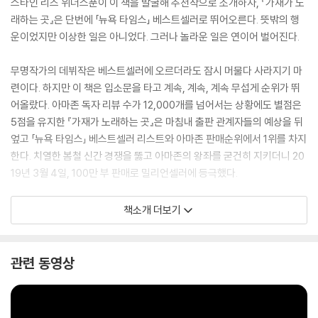
스타인 리즈 위더스푼이 이 책을 발굴해 추천작으로 소개하자, 『가재가 노
래하는 곳』은 단번에 「뉴욕 타임스」 베스트셀러로 뛰어오른다. 뜻밖의 행
운이었지만 이상한 일은 아니었다. 그러나 놀라운 일은 연이어 벌어진다.
무명작가의 데뷔작은 베스트셀러에 오르더라도 잠시 머물다 사라지기 마
련이다. 하지만 이 책은 입소문을 타고 계속, 계속, 계속 무섭게 순위가 뛰
어올랐다. 아마존 독자 리뷰 수가 12,000개를 넘어서는 상황에도 별점은
5점을 유지한 『가재가 노래하는 곳』은 마침내 출판 관계자들의 예상을 뒤
엎고 「뉴욕 타임스」 베스트셀러 리스트와 아마존 판매순위에서 1위를 차지
한다. 치열한 봄철 신간 경쟁을 뚫고 아마존의 왕좌를 굳건히 지키더니 20
19년 3월 4일, 100만 부 판매로 밀리언셀러에 등극했다.
책소개 더보기
#1 NEW YORK TIMES BESTSELLING PHENOMENON
관련 동영상
More than 10 million copies sold worldwide
A Reese's Book Club Pick
A Business Insider Defining Book of the Decade