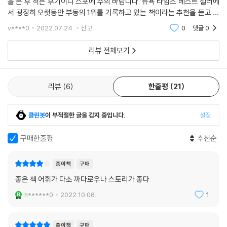
을 본 후 적은 후기이니 스포에 주의 바랍니다. 뉴욕 타임즈 베스트 셀러에
서 굉장히 오랫동안 부동의 1위를 기록하고 있는 책이라는 추천을 듣고 기
미해보았어요. 기대했던 것만큼 굉장히 재미있어서 만족합니다! 추천합니
v****0
2022.07.24.
신고
0
댓글
0
다!!!
리뷰 전체보기
리뷰
6
한줄평
21
클린봇
이 부적절한 글을 감지 중입니다.
설정
구매한줄평
추천순
종이책
구매
좋은 책 어휘가 다소 까다로우나 스토리가 좋다
h******0
2022.10.06.
1
종이책
구매