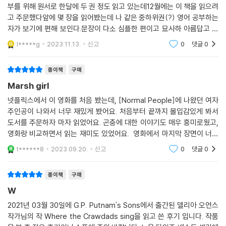
부를 위해 원서로 한달에 두 권 정도 읽고 있는데12월에는 이 책을 읽으려
고 주문했다앞에 몇 장을 읽어봤는데 나 같은 중하위권(?) 영어 공부하는
자가 보기에 편해 보인다.문장이 다소 심플한 편이고 묘사하 아름답고 다
음 이야기가 계속 궁금해지는 스타일에 번역서로도 어느정도 아는 편이라
l*****g
2023.11.13.
신고
0
댓글
0
가능한 걸지는 모
종이책
구매
Marsh girl
넷플릭스에서 이 영화를 처음 봤는데, [Normal People]에 나왔던 여자
주인공이 나와서 너무 재밌게 봤어요. 처음부터 끝까지 몰입감있게 봐서
도서를 주문하자 마자 읽었어요. 곤충에 대한 이야기도 매우 흥미로웠고,
영화랑 비교하면서 읽는 재미도 있었어요. 영화에서 마지막 장면이 너무
놀라워서, 책에서는 어떤지 끝부분을 빨리 보고 싶어서 읽었던 기억이 나
t******8
2023.09.20.
신고
0
댓글
0
네요. 영화도 소설도
종이책
구매
W
2021년 03월 30일에 G.P. Putnam's Sons에서 출간된 델리아 오언스
작가님의 작 Where the Crawdads sing을 읽고 쓴 후기 입니다. 작품