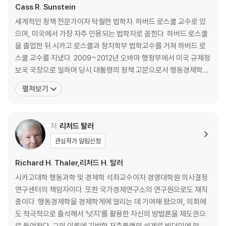
Cass R. Sunstein
e one of the most important books of the twenty-first centur
y. This completely updated edition offers a wealth of new insi
세계적인 정책 전문가이자 탁월한 법학자. 하버드 로스쿨 교수로 있
ghts for fans and newcomers alike - about COVID-19, diet, pe
으며, 미국에서 가장 자주 인용되는 법학자로 꼽힌다. 하버드 로스쿨
rsonal finance, retirement savings, medical care, organ donati
을 졸업한 뒤 시카고 로스쿨과 정치학부 법학교수를 거쳐 하버드 로
on, and climate change.
스쿨 교수를 지냈다. 2009~2012년 오바마 행정부에서 미국 규제정
보국 국장으로 일하며 당시 대통령의 정책 고문으로서 행동경제학의
Every day we make decisions: about the things we buy or the
성과를 정부 정책에 활용했다. 2013~2014년에는 정보통신기술검
펼쳐보기
meals we eat; about the investments we make and the time
토위원회에서 활동했다. 백악관을 떠난 뒤에는 하버드 로스쿨에서
we spend; about our health and that of the planet. Unfortunat
‘행동경제학과 공공 정책 프로그램’을 창립해 이끌고 있다. 2018년
ely, we often choose badly.
인문, 사회과학, 법학, 신학 분야에서 탁월한 업적을 이룩
저
리처드 탈러
관심작가 알림신청
We are all susceptible to biases that can lead us to make bad
decisions that make us poorer, less healthy and less happy. A
Richard H. Thaler,리처드 H. 탈러
nd, as Richard Thaler and Cass Sunstein show, no choice is ev
시카고대학 행동과학 및 경제학 석좌교수이자 경영대학원 의사결정
er presented to us in a neutral way. But by knowing how peopl
연구센터의 책임자이다. 또한 국가경제연구소의 연구원으로도 재직
e think, we can make it easier for them to choose what is best
중이다. 행동경제학을 경제학계에 알리는 데 기여해 왔으며, 의회에
for themselves, for their families and for society. With brilliant
도 적극적으로 출석해서 ‘넛지’를 활용한 자신의 방법론을 제도권으
insight and wonderful levity, Thaler and Sunstein demonstrate
로 들여왔다. 그의 이론에 기반한 저축플랜의 설계로 빚더미에 앉은