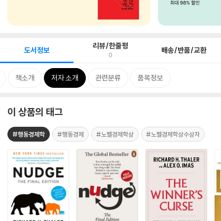
리뷰/한줄평
도서정보
배송/반품/교환
0
책소개
저자 소개
관련분류
품목정보
이 상품의 태그
#행동경제학
#행동경제
#노벨경제학상
#노벨경제학상수상자