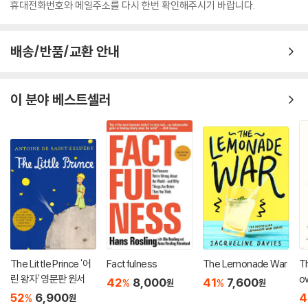
휴대전화번호와 메일주소를 다시 한번 확인해주시기 바랍니다.
배송/반품/교환 안내
이 분야 베스트셀러
The Little Prince '어
Factfulness
The Lemonade War
Th
린 왕자' 영문판 원서
o
42
8,000
41
7,600
%
%
원
원
52
6,900
4
%
원