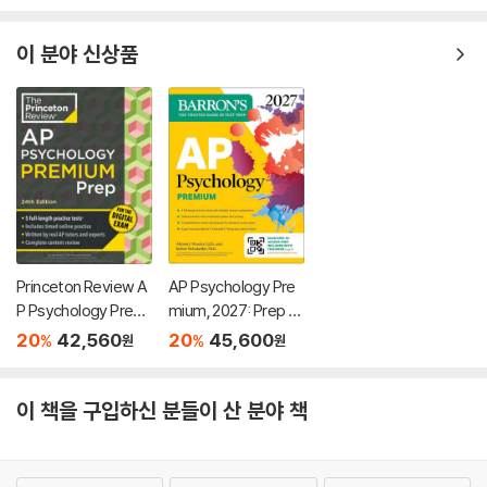
이 분야 신상품
Princeton Review A
AP Psychology Pre
P Psychology Premi
mium, 2027: Prep B
um Prep, 24th Editio
ook with 4 Practice
20
42,560
20
45,600
%
%
원
원
n: 5 Practice Tests
Tests + Comprehe
+ Digital Practice On
nsive Review + Onli
line + Content Revie
ne Practice
이 책을 구입하신 분들이 산 분야 책
w