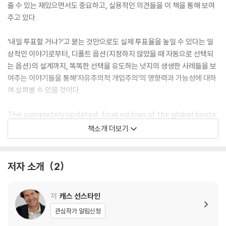
줄 수 있는 재밌으면서도 중요하고, 실용적인 의견들을 이 책을 통해 보여
주고 있다.
‘내일 투표할 거냐?’고 묻는 것만으로도 실제 투표율을 높일 수 있다는 일
상적인 이야기로부터, 디폴트 옵션(지정하지 않았을 때 자동으로 선택되
는 옵션)의 설계까지, 똑똑한 선택을 유도하는 넛지의 생생한 사례들을 보
여주는 이야기들을 통해‘자유주의적 개입주의’의 영향력과 가능성에 대하
여 살펴볼 수 있을 것이다.
The completely updated, final edition of the global bests
eller - one of the most influential books of the 21st centu
책소개 더보기
ry
'Few books can be said to have changed the world, but Nu
저자 소개
2
dge did. The Final Edition is marvellous: funny, useful, an
d wise' Daniel Kahneman
저
캐스 선스타인
Nudge has transformed the way individuals, companies and g
관심작가 알림신청
overnments look at the world - and in the process has becom