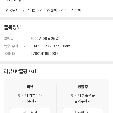
외국도서
인문 사회
심리와 철학
심리
심리학
품목정보
발행일
2022년 08월 25일
쪽수, 무게, 크기
384쪽 | 129*197*30mm
ISBN13
9780141999937
리뷰/한줄평
0
리뷰
한줄평
첫번째 리뷰어가
첫번째 한줄평을
되어주세요.
남겨주세요.