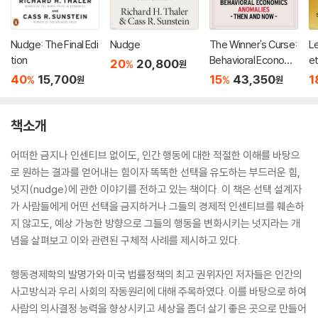
Nudge: The Final Edi
Nudge
The Winner's Curse:
L
tion
Behavioral Economi
et
20
20,800
%
원
cs Anomalies, Then
oc
40
15,700
15
43,350
1
%
%
원
원
and Now
pg
책소개
어떠한 금지나 인센티브 없이도, 인간 행동에 대한 적절한 이해를 바탕으
로 원하는 결과를 얻어내는 힘이자 똑똑한 선택을 유도하는 부드러운 힘,
넛지(nudge)에 관한 이야기를 전하고 있는 책이다. 이 책은 선택 설계자
가 사람들에게 어떤 선택을 금지하거나 그들의 경제적 인센티브를 훼손하
지 않고도, 예상 가능한 방향으로 그들의 행동을 변화시키는 넛지라는 개
념을 살펴보고 이와 관련된 구체적 사례를 제시하고 있다.
행동경제학의 발명가와 미국 법률정책의 최고 권위자인 저자들은 인간의
사고방식과 우리 사회의 작동원리에 대해 주목하였다. 이를 바탕으로 하여
사람의 의사결정 능력을 향상시키고 세상을 좀더 살기 좋은 곳으로 만들어