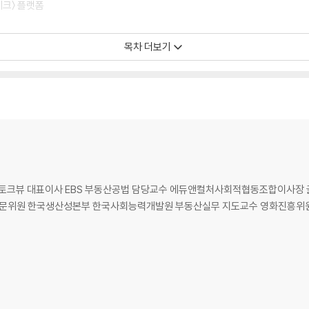
테크〉 플랫폼
목차 더보기
)토크뷰 대표이사 EBS 부동산공법 담당교수 에듀앤컬처사회적협동조합이사장
문위원 한국생산성본부 한국사회능력개발원 부동산실무 지도교수 영화진흥위원