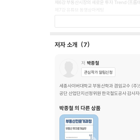
제6강 부동산시장의 새로운 투자 Trend 〈프롭
제7강 유튜브 동영상마케팅
Part 2 부동산 풍수지리
제1강 풍수지리 개요
저자 소개
7
제2강 풍수지리 이론체계
제3강 음양오행론(陰陽五行論)
제4강 낙서구궁도와 구성의 활용
저
박종철
관심작가 알림신청
Part 2 청약통장 실무(아파트 분양)
세종사이버대학교 부동산학과 겸임교수 (주
1 청약통장의 이해
공단 산업단지선정위원 한국철도공사 감사자
2 주택청약종합저축 특징
3 규제지역의 이해
박종철
의 다른 상품
4 주택의 공급 (특별공급)
5 소득기준 (①+②+③+④)
6 사전청약 및 전매제한