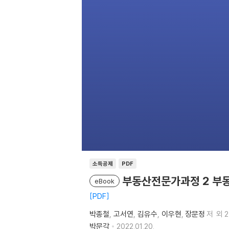
소득공제
PDF
부동산전문가과정 2 부
eBook
PDF
박종철
고서연
김유수
이우현
장문정
저
외 
박문각
2022.01.20.