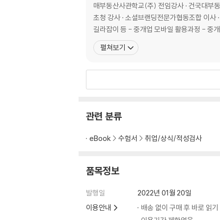
매부동산사관학교(주) 전임강사 · 건국대부동
제8절 방송인터뷰 요령
초청 강사 · 소셜브랜딩전문가협동조합 이사 · 서초여성가족프라자
제9절 상황별 스피치 전략
길라잡이 등 - 중개업 모바일 활용과정 - 중
제10절 스피치 실습용 대본
펼쳐보기
Part 6 고객심리학
1 고객 심리를 알아야 하는 이유
2 타깃의 기술·고객의 급소가 중심이다
3 저울의 기술·이분법적 비교를 하게 만들라
관련 분류
4 통계의 기술 - 통계의 빈틈과 오류로 이성적 
5 당신이 못 파는 이유 - 세일즈 진단하기
eBook
수험서
취업/상식/적성검사
6 오프닝으로 승부보는 입떼기 기술
7 품위있게 비난하는 매도의 기술
8 한마디로 제압하는 단언의 기술
품목정보
9 가격 저항력을 없애는 쩐의 기술
10 당연함이 이기는 상식의 기술 (+예시의 기술
발행일
2022년 01월 20일
11 예시의 기술 - 적합한 비유와 예시를 들라.
이용안내
배송 없이 구매 후 바로 읽기
12 미래를 그려주는 연상의 기술