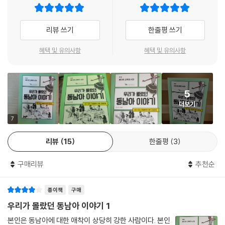
용하면서도 자기 목소리를 내는 건 수천 년 동서양 교류의 길목으로서 세
계의 모든 문화를 어느 것도 배척하지 않고 품었기 때문”이라고 말한다.
리뷰 쓰기
한줄평 쓰기
그러면서 작가는 “동남아는 비행기를 타면 3시간에서 6시간 사이에 다다
혜택 및 유의사항
혜택 및 유의사항
르는 곳, 우리나라로 향하는 에너지 자원의 대부분이 통과하는 해협이 있
는 곳, 우리 제품의 주요 고객인 6억5천만 형제들이 사는 해외직접투자의
주요대상국”이라면서 “이 책을 통해 우리들과 비슷한 역사를 거쳐온 그들
5
의 투쟁과 생존에 파트너로서 관심을 가지길 바란다”고 밝힌다.
더보기
편집과정에서 네 권의 시리즈를 읽어본 후 자신 있게 이렇게 말할 수 있었
7
다. ‘이제부터 여행하는 동남아시아는 다르게 보일 것이다. 도시의 골목과
리뷰
15
한줄평
3
지나치는 산과 강들이 끊임없이 풍성한 이야기들을 들려줄 것이기 때문이
다.’
구매리뷰
추천순
참고사항
종이책
구매
각 권에 실린 동남아시아 지도와 연표가 독해를 돕는다. 또한, 복잡다단한
우리가 몰랐던 동남아 이야기 1
이야기들이 씨줄과 날줄로 이루어져 있기에 본문에서 다뤄지는 사건과 인
본인은 동남아에 대한 애착이 상당히 강한 사람이다. 본인