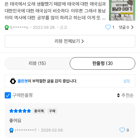
물이 연결된 또 다른 부분이 있다면 그 페이지를 색인처럼 안내하여 독자
은 태국에서 오래 생활했기 때문에 태국에 대한 애국심과
의 이해를 돕고 있다. 전작 『라 벨르 에뽀끄』 애독자들의 요청에 따른 배려
대한민국에 대한 애국심이 비슷하다. 아무튼 그래서 동남
이다.
아의 역사에 대한 공부를 많이 하려고 하는데 이게 또 쉽
지 않다. 그래서 큰틀에서 포괄적인 동남아의 역사를 이해
b******o
2022.09.28.
신고
1
댓글
0
하고 조금씩 깊게 들어가려고 이해하기 쉬운 만화의 힘을
빌려 보려 이 책을 택하였다. 결과
리뷰 전체보기
리뷰
15
한줄평
3
클린봇
이 부적절한 글을 감지 중입니다.
설정
구매한줄평
추천순
종이책
구매
좋어요
r********7
2026.02.09.
0