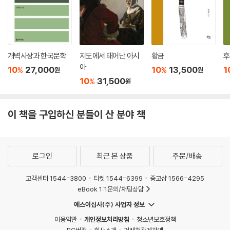
개벽사상과 한국문학
지도에서 태어난 아시
황금
후
아
10
27,000
10
13,500
1
%
%
원
원
10
31,500
%
원
이 책을 구입하신 분들이 산 분야 책
로그인
최근 본 상품
주문/배송
고객센터 1544-3800
티켓 1544-6399
중고샵 1566-4295
eBook 1:1문의/채팅상담
예스이십사(주) 사업자 정보
이용약관
개인정보처리방침
청소년보호정책