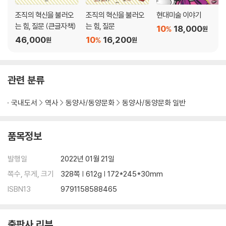
조직의 혁신을 불러오
조직의 혁신을 불러오
현대미술 이야기
는 힘, 질문 (큰글자책)
는 힘, 질문
10
18,000
%
원
46,000
10
16,200
%
원
원
관련 분류
국내도서
역사
동양사/동양문화
동양사/동양문화 일반
품목정보
발행일
2022년 01월 21일
쪽수, 무게, 크기
328쪽 | 612g | 172*245*30mm
ISBN13
9791158588465
출판사 리뷰