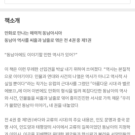
책소개
만화로 만나는 매력적 동남아시아
동남아 역사를 씨줄과 날줄로 엮은 전 4권 중 제1권
“동남아에도 이야기할 만한 역사가 있어?”
이 책은 이런 무례한 선입견을 박살 내기 위하여 쓰여졌다. “역사는 본질적
으로 이야기이다. 인물과 연대와 사건의 나열은 역사가 아니고 역사적 사
실일 뿐이다”라는 작가는 유럽의 근대사를 그렸던 『아름다운 시대 라 벨르
에뽀끄』에 이어 이번에도 만화의 형식을 빌려 복잡다단한 동남아의 역사
와 사건, 인물들을 씨줄과 날줄로 엮어 흥미진진한 서사로 가득 채운 『우리
가 몰랐던 동남아 이야기』 네 권을 내놓았다.
전 4권 중 제1권(바다와 교류의 시대)의 주요 내용은, 인도 문명과 중국 문
명 사이, 인도양과 태평양의 사이에서 교류의 길목이었던 동남아의 지정학
과 이민사, 이곳을 지배했던 위대한 제국들과 향신료가 불러온 서양인들의