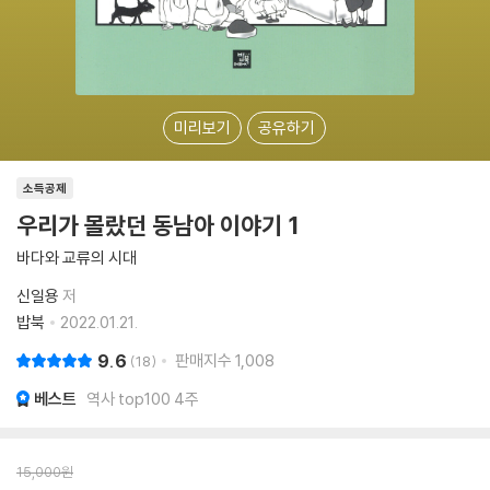
미리보기
공유하기
소득공제
우리가 몰랐던 동남아 이야기 1
바다와 교류의 시대
신일용
저
밥북
2022.01.21.
9.6
판매지수
1,008
18
베스트
역사 top100 4주
15,000
원