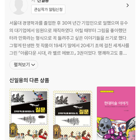
저
신일용
관심작가 알림신청
서울대 경영학과를 졸업한 후 30여 년간 기업인으로 일했으며 유수
의 대기업에서 임원으로 재직하였다. 어릴 때부터 그림을 좋아했던
터라 만화라는 형식으로 꼭 들려주고 싶은 이야기들을 쓰기로 했다.
그렇게 탄생한 첫 작품이 19세기 말에서 20세기 초에 걸친 세계사를
그린 『아름다운 시대, 라 벨르 에뽀끄』 3권이었다. 명쾌하고도 흥미
진진한 역사 이야기꾼이라는 호평을 받았다. 그 후 젊은 시절의 현지
펼쳐보기
주재원 경험을 바탕으로 2년간의 작업을 통하여 전 4권에 달하는
『우리가 몰랐던 동남아 이야기』를 완성하였다. ‘수천 년 동남아의 사
신일용
의 다른 상품
연들을 추리고 추려도 네 권 아래로 줄일 수 없었던