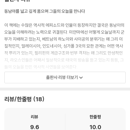
동남아를 넓고 깊게 품으며 그들의 오늘을 만나다
이 책에는 수많은 역사적 에피소드와 인물이 등장하지만 결국은 동남아의
오늘을 이해하려는 노력으로 귀결된다. 미얀마에선 어떻게 오늘날까지 군
부가 지배하고 있는지, 베트남의 하노이와 사이공의 분위기는 왜 그리 이
질적인지, 말레이시아, 인도네시아, 싱가폴 3국의 묘한 관계는 어떤 역사
적 뿌리가 있는지, 필리핀의 계급구조와 빈부 격차는 왜 그리도 만성적인
지, 라오스인들은 어째서 일상적으로 태국의 방송을 듣고 있는지 등등, 그
들의 오늘을 만든 역사적 사연들을 보여준다.
출판사 리뷰 더보기
그래서 이 책의 수많은 에피소드들을 따라가다 보면 각각의 사건들이 오늘
에 이르는 맥락 안에서 정리되고 이해되면서 독자들은 동남아시아를 넓고
깊게 품게 된다. 그리고 무엇보다 유쾌한 건 그 과정이 재미있다는 점이다.
리뷰/한줄평
18
깊은 역사와 다양한 문화를 만나는 흥미와 모험의 세계
리뷰
한줄평
작가는 “동남아의 역사를 들여다보면 놀라울 정도로 뿌리 깊고 다양하고
9.6
10.0
흥미롭다. 이 지역이 힌두교, 불교, 이슬람교, 기독교, 심지어 유교까지 포