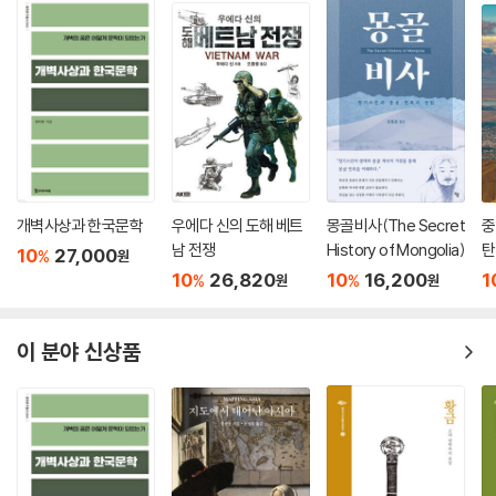
개벽사상과 한국문학
우에다 신의 도해 베트
몽골비사(The Secret
중
남 전쟁
History of Mongolia)
탄
10
27,000
%
원
10
26,820
10
16,200
1
%
%
원
원
이 분야 신상품