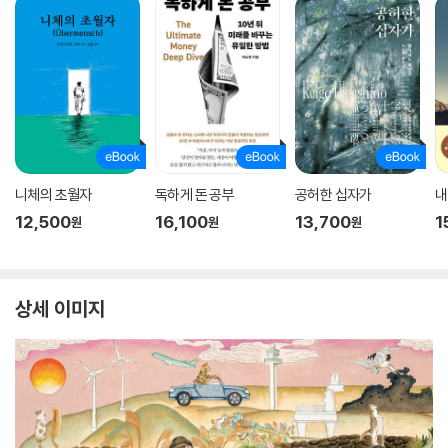
니체의 초월자
독하게 돈 공부
공허한 십자가
내
12,500
16,100
13,700
1
원
원
원
상세 이미지