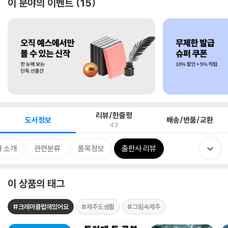
이 분야의 이벤트
15
리뷰/한줄평
도서정보
배송/반품/교환
43
 소개
관련분류
품목정보
출판사 리뷰
이 상품의 태그
#크레마클럽에있어요
#제주도생활
#그림속제주