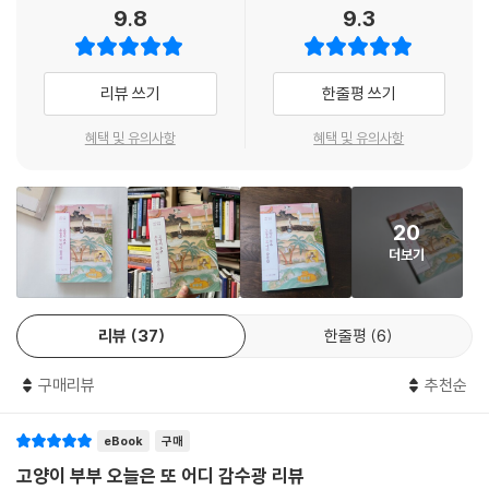
제주의 품 안에서 사랑하는 가족과 이웃과 더불어 살아가는 삶은 그 자체
9.8
9.3
로 선물이 되었다. 제주에게서 받은 선물 중에서도 “진짜 나를 발견하고 스
스로 온전히 바라보게 된 것”이 가장 큰 선물이라 말한 작가는 이제 제주에
서 꼭 필요한 것들로 채우는 행복한 삶을 살고 있다. 삶이 그림이 되고 그림
리뷰 쓰기
한줄평 쓰기
에 삶을 그리고 싶다는 염원처럼 작가가 그리는 민화 속 제주는, 다정다감
한 삶의 이야기와 닮아 매일 더 은은하고 달콤하게 빛난다.
혜택 및 유의사항
혜택 및 유의사항
20
더보기
리뷰
37
한줄평
6
구매리뷰
추천순
eBook
구매
고양이 부부 오늘은 또 어디 감수광 리뷰