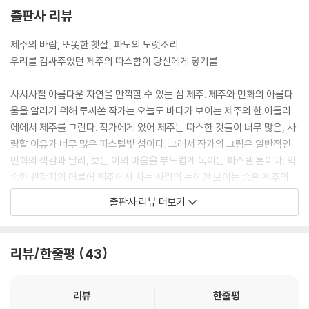
우리는 더욱 단단해지는 중 <겨울 갤러리>
출판사 리뷰
다섯 번째 선물, 제주가 들려준 이야기
제주의 바람, 또똣한 햇살, 파도의 노랫소리
지금 이 순간의 행복 <파라다이스 제주 & 문자도>
우리를 감싸주었던 제주의 따스함이 당신에게 닿기를
그림 속 기억을 걷다 <신성산관일도>
그저 함께 꽃을 바라보는 것만으로도 <메밀꽃밭에서>
사시사철 아름다운 자연을 만끽할 수 있는 섬 제주. 제주와 민화의 아름다
오늘도 폭삭 속았수다 <문자도 제주>
움을 알리기 위해 루씨쏜 작가는 오늘도 바다가 보이는 제주의 한 아틀리
초록으로 우거진 숲에서
에에서 제주를 그린다. 작가에게 있어 제주는 따스한 것들이 너무 많은, 사
달이 머무는 바다 월정리 <고래가 될>
랑할 이유가 너무 많은 파스텔빛 섬이다. 그래서 작가의 그림은 일반적인
공존의 제주 <제주 도圖>
민화의 색감과 달리, 보는 이의 마음을 부드럽게 녹이는 파스텔 톤이다. 익
나의 무릉도원을 찾아서 <무릉도원 제주>
숙한 관광지와 더불어 제주에서 사는 사람의 눈에만 보이는 숨은 제주의
아름다움까지, 섬세한 붓의 필치처럼 예민한 감각으로 제주의 구석구석 어
출판사 리뷰 더보기
에필로그
여쁜 모습을 화폭에 담았다.
추천사 ? 이원하 시인
이 책에 담긴 마흔 여덟 개의 제주 민화와 이야기를 묶는 키워드는 ‘선물’이
다. 행복을 찾아 떠났던 과거에서부터 녹록지 않았던 제주 적응기와 남편
리뷰/한줄평
43
과 아이, 고양이 도롱이와 함께하는 평범한 일상에 깃들어 있는 작은 행복
을 찾기까지. 자주 흔들리고 때로는 치열했던 여정 속에 작가의 지친 마음
을 토닥이고 따스하게 품어준 것은 제주의 자연이었다.
리뷰
한줄평