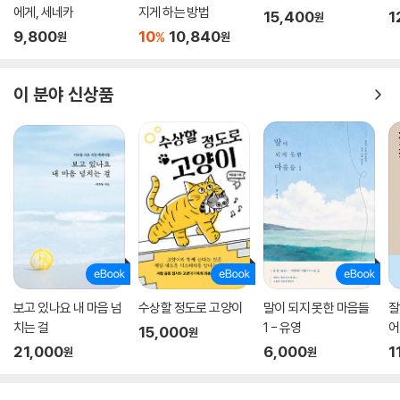
에게, 세네카
지게 하는 방법
15,400
1
원
9,800
10
10,840
%
원
원
이 분야 신상품
보고 있나요 내 마음 넘
수상할 정도로 고양이
말이 되지 못한 마음들
잘
치는 걸
1 - 유영
어
15,000
원
21,000
6,000
1
원
원