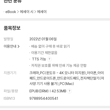
관련 분류
물숨을 쉬는 사람들 <해녀도>
제주엔 재주를 파는 사람들이 있다 <제주 플리마켓>
eBook
에세이 시
에세이
제주엔 무지개 학교가 있다 <무지개 학교>
선물 같은 인연 <물고기와 노는 세 아이>
너와 나의 바다 <김녕바다>
품목정보
월령리의 노란 선인장 <무명천 할머니>
사라진 상괭이 <상괭이>
발행일
2022년 01월 06일
이용안내
배송 없이 구매 후 바로 읽기
네 번째 선물, 슬기로운 섬 생활
이용기간 제한없음
캠핑이 좋아 <캠핑>
TTS 가능
제주의 여름
저작권 보호를 위해 인쇄 기능 제공 안함
보라 비 내리는 날 <보라비>
나의 제주 작업실 <제주 작업실>
지원기기
크레마,PC(윈도우 - 4K 모니터 미지원),아이폰,아이
패드,안드로이드폰,안드로이드패드,전자책단말기(저
숲에서 만난 한 줄기 빛 <사려니숲>
사양 기기 사용 불가),PC(Mac)
다 함께 놀멍 쉬멍 <유유자적>
자전거 타기를 좋아하는 이유 <자전거 타기>
파일/용량
EPUB(DRM) | 42.53MB
우리 둘이 카페 투어 <안빈낙도>
ISBN13
9788954400541
파도에 맞설 용기 <승풍파랑>
다시 만난 겨울 <소과도 - 귤과 고양이>