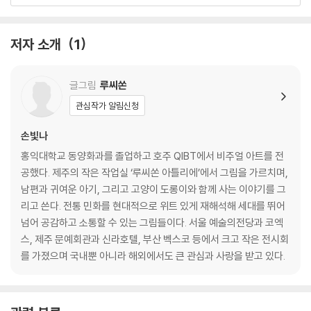
동백꽃 아래에서 요가 하기 <동백꽃과 요가>
한라산을 힘들지 않게 오르는 방법 <1100고지>
인생의 모든 계절 <제주의 네 가지 색>
저자 소개
1
두 번째 선물, 나의 사랑 나의 가족
함께 달려주는 친구 <형제해안로 달리기>
글그림
루씨쏜
여름엔 호캉스를 떠나요 <호캉스>
관심작가 알림신청
행복한 고양이 식당입니다 <고양이 식당>
꾸준한 사랑하는 일 <사랑은 비를 타고>
손빛나
보랏빛 루비 목걸이 <제주 수국>
홍익대학교 동양화과를 졸업하고 호주 QIBT에서 비주얼 아트를 전
삼나무처럼 살기 <부부 삼나무>
공했다. 제주의 작은 작업실 ‘루씨쏜 아틀리에’에서 그림을 가르치며,
우리에게 아기가 생긴다면 <말 가족>
남편과 귀여운 아기, 그리고 고양이 도롱이와 함께 사는 이야기를 그
머리 쿵, 엄마의 마음 <머리쿵>
리고 쓴다. 전통 민화를 현대적으로 위트 있게 재해석해 세대를 뛰어
당신과 그곳에 살고 싶다 <향설해>
넘어 공감하고 소통할 수 있는 그림들이다. 서울 예술의전당과 코엑
너와 나의 고향 <삼호도>
스, 제주 문예회관과 신라호텔, 부산 벡스코 등에서 크고 작은 전시회
를 가졌으며 국내뿐 아니라 해외에서도 큰 관심과 사랑을 받고 있다.
세 번째 선물, 제주에서 만난 사람들
오늘도 조용히 치열하게 <제주 빨래터>
해녀의 주름