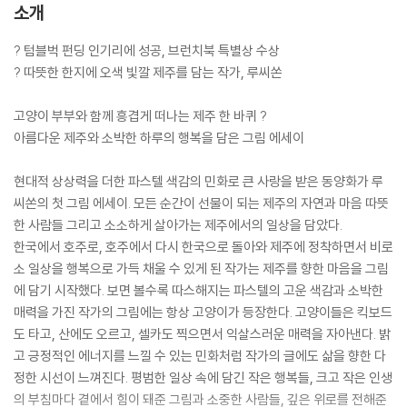
소개
? 텀블벅 펀딩 인기리에 성공, 브런치북 특별상 수상
? 따뜻한 한지에 오색 빛깔 제주를 담는 작가, 루씨쏜
고양이 부부와 함께 흥겹게 떠나는 제주 한 바퀴 ?
아름다운 제주와 소박한 하루의 행복을 담은 그림 에세이
현대적 상상력을 더한 파스텔 색감의 민화로 큰 사랑을 받은 동양화가 루
씨쏜의 첫 그림 에세이. 모든 순간이 선물이 되는 제주의 자연과 마음 따뜻
한 사람들 그리고 소소하게 살아가는 제주에서의 일상을 담았다.
한국에서 호주로, 호주에서 다시 한국으로 돌아와 제주에 정착하면서 비로
소 일상을 행복으로 가득 채울 수 있게 된 작가는 제주를 향한 마음을 그림
에 담기 시작했다. 보면 볼수록 따스해지는 파스텔의 고운 색감과 소박한
매력을 가진 작가의 그림에는 항상 고양이가 등장한다. 고양이들은 킥보드
도 타고, 산에도 오르고, 셀카도 찍으면서 익살스러운 매력을 자아낸다. 밝
고 긍정적인 에너지를 느낄 수 있는 민화처럼 작가의 글에도 삶을 향한 다
정한 시선이 느껴진다. 평범한 일상 속에 담긴 작은 행복들, 크고 작은 인생
의 부침마다 곁에서 힘이 돼준 그림과 소중한 사람들, 깊은 위로를 전해준