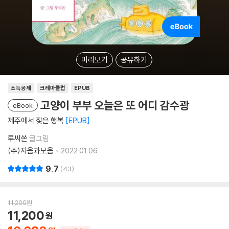
미리보기
공유하기
소득공제
크레마클럽
EPUB
고양이 부부 오늘은 또 어디 감수광
eBook
제주에서 찾은 행복
EPUB
루씨쏜
글그림
(주)자음과모음
2022.01.06.
9.7
43
11,200
원
11,200