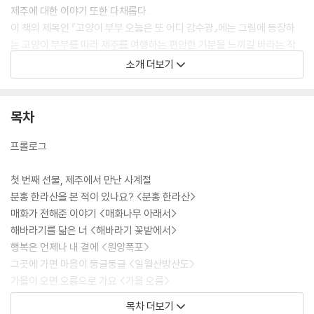
제주에 대한 이야기 또한 다채롭다.
이 책의 제목인 『고양이 부부 오늘은 또 어디 감수광』에는 그림에 등장하
는 고양이 부부를 따라 제주를 여행하는 편안한 기분을 느끼길 바라는 작
가의 마음이 담겨 있다. 고양이 부부의 안내를 받으며 제주의 방방곡곡을
소개 더보기
돌아다니다 보면 미처 알지 못했던 제주의 숨은 매력과 소소하게 빛나는
일상의 순간을 곳곳에서 발견할 수 있다. 바쁜 일상 속 쉽게 지나쳐버린 작
은 행복들을 문득 떠올리게 하는 에피소드들이 휴식이 되고 위로가 되어
목차
일상에 아름답게 스며들길 바란다.
프롤로그
첫 번째 선물, 제주에서 만난 사계절
분홍 한라산을 본 적이 있나요? <분홍 한라산>
매화가 전해준 이야기 <매화나무 아래서>
해바라기를 닮은 너 <해바라기 꽃밭에서>
행복은 언제나 내 곁에 <원앙폭포>
그곳에 가면 마음이 둥글둥글 <일월산방산도>
가을이 오면 오름으로 가요 <가을 오름>
제주의 겨울이 아름다운 이유 <동백꽃이 날아와>
목차 더보기