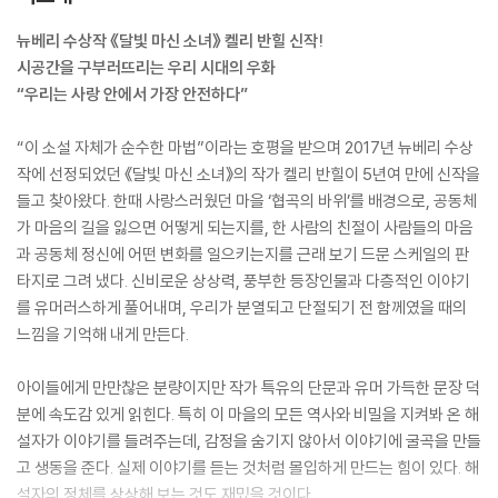
뉴베리 수상작 《달빛 마신 소녀》 켈리 반힐 신작!
시공간을 구부러뜨리는 우리 시대의 우화
“우리는 사랑 안에서 가장 안전하다”
“이 소설 자체가 순수한 마법”이라는 호평을 받으며 2017년 뉴베리 수상
작에 선정되었던 《달빛 마신 소녀》의 작가 켈리 반힐이 5년여 만에 신작을
들고 찾아왔다. 한때 사랑스러웠던 마을 ‘협곡의 바위’를 배경으로, 공동체
가 마음의 길을 잃으면 어떻게 되는지를, 한 사람의 친절이 사람들의 마음
과 공동체 정신에 어떤 변화를 일으키는지를 근래 보기 드문 스케일의 판
타지로 그려 냈다. 신비로운 상상력, 풍부한 등장인물과 다층적인 이야기
를 유머러스하게 풀어내며, 우리가 분열되고 단절되기 전 함께였을 때의
느낌을 기억해 내게 만든다.
아이들에게 만만찮은 분량이지만 작가 특유의 단문과 유머 가득한 문장 덕
분에 속도감 있게 읽힌다. 특히 이 마을의 모든 역사와 비밀을 지켜봐 온 해
설자가 이야기를 들려주는데, 감정을 숨기지 않아서 이야기에 굴곡을 만들
고 생동을 준다. 실제 이야기를 듣는 것처럼 몰입하게 만드는 힘이 있다. 해
설자의 정체를 상상해 보는 것도 재밌을 것이다.