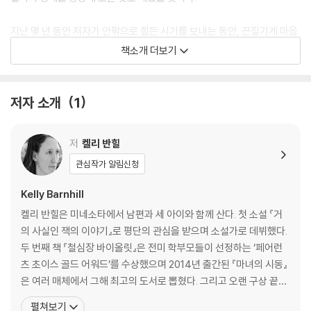
지난 몇 년 동안 저자가 안팎으로 힘든 시기를 보내는 동안, 끈질기게 마음
에 남는 질문을 따라가며 탄생한 이 책은 올해 3월 해외에서 출간되자마자
책소개 더보기
고전 판타지로 주목받고 있다.
A new instant-classic fantasy about the power of genero
저자 소개
1
sity and love, and how a community suffers when they dis
appear, by Kelly Barnhill, winner of the Newbery Medal for
저
켈리 반힐
The Girl Who Drank the Moon, a New York Times bestselle
r.
관심작가 알림신청
Kelly Barnhill
Stone-in-the-Glen, once a lovely town, has fallen on hard tim
es. Fires, floods, and other calamities have caused the people
켈리 반힐은 미네소타에서 남편과 세 아이와 함께 산다. 첫 소설 『거
to lose their library, their school, their park, and even their neig
의 사실인 잭의 이야기』로 평단의 관심을 받으며 소설가로 데뷔했다.
hborliness. The people put their faith in the Mayor, a dazzling f
두 번째 책 『철심장 바이올릿』은 전미 학부모들이 선정하는 ‘페어런
ellow who promises he alone can help. After all, he is a famous
츠 초이스 골드 어워드’를 수상했으며 2014년 출간된 『마녀의 시동』
dragon slayer. (At least, no one has seen a dragon in his prese
은 여러 매체에서 그해 최고의 도서로 뽑혔다. 그리고 오랜 구상 끝에
nce.) Only the clever children of the Orphan House and the kin
탄생한 저자의 네 번째 책 『달빛 마신 소녀』는 2017년 뉴베리 수상작
펼쳐보기