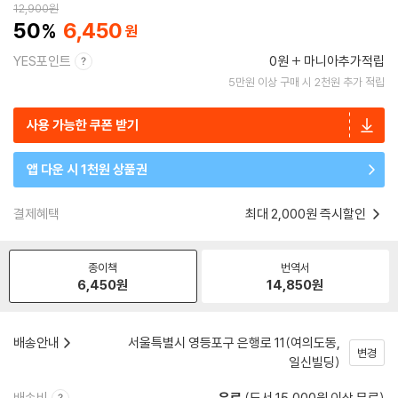
12,900
원
50
6,450
YES포인트
0원
마니아추가적립
5만원 이상 구매 시 2천원 추가 적립
사용 가능한 쿠폰 받기
앱 다운 시 1천원 상품권
결제혜택
최대 2,000원 즉시할인
종이책
번역서
6,450
원
14,850
원
배송안내
서울특별시 영등포구 은행로 11(여의도동,
변경
일신빌딩)
배송비
유료
(도서 15,000원 이상 무료)