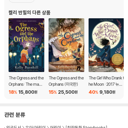
dly Ogress at the edge of town can see how dire the town’s p
에 선정되었다. 「포스트스크립트」, 「클락스월드」, ‘토르닷컴’, 「기묘한
roblems are.
이야기들」, 「광속」 등의 잡지와 선집에 성인용 단편들을 실어 좋은 평
켈리 반힐
의 다른 상품
가를 받아왔다. 「나무에 사
Then one day a child goes missing from the Orphan House. At
the Mayor’s suggestion, all eyes turn to the Ogress. The Orph
ans know this can’t be: the Ogress, along with a flock of excell
ent crows, secretly delivers gifts to the people of Stone-in-t
he-Glen.
But how can the Orphans tell the story of the Ogress’s goodn
ess to people who refuse to listen? And how can they make t
heir deluded neighbors see the real villain in their midst?
The Ogress and the
The Ogress and the
The Girl Who Drank t
Orphans: The magic
Orphans (미국판)
he Moon : 2017 뉴베
al New York Times b
리 수상작
18
15,800
15
25,500
40
9,180
%
%
%
원
원
원
estseller
관련 분류
외국도서
유아/어린이
어린이
[창작동화 Storybooks]