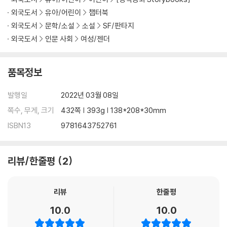
외국도서
유아/어린이
챕터북
외국도서
문학/소설
소설
SF/판타지
외국도서
인문 사회
여성/젠더
품목정보
발행일
2022년 03월 08일
쪽수, 무게, 크기
432쪽 | 393g | 138*208*30mm
ISBN13
9781643752761
리뷰/한줄평
2
리뷰
한줄평
10.0
10.0