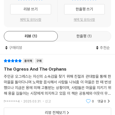
리뷰 쓰기
한줄평 쓰기
혜택 및 유의사항
혜택 및 유의사항
리뷰
1
한줄평
1
구매리뷰
추천순
종이책
구매
The Ogress And The Orphans
주인공 오그레스는 자신의 소속감을 찾기 위해 친절과 관대함을 통해 한
마을을 돌아다니며 노력함 음식해서 사람들 나눠줌 이 마을은 한 때 번성
했으나 지금은 용에 의해 고통받는 상황이며, 사람들은 마을을 지키기 위
해 용을 길들이는 시장에게 의지하고 있음 이 책은 공동체와 이웃이 무엇
을 의미하는지에 대해 생각하게 하며, 어떤 상황에서도 친절을 우선시하는
f*******4
2025.03.31.
신고
0
댓글
0
중요성을 강조함 또
리뷰 전체보기