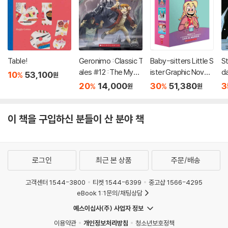
Table!
Geronimo : Classic T
Baby-sitters Little S
S
ales #12 : The Myst
ister Graphic Novels
da
10
53,100
%
원
ery of Frankenstein
#5-8: A Graphix Col
s 
20
14,000
30
51,380
3
%
%
원
원
lection
U
이 책을 구입하신 분들이 산 분야 책
로그인
최근 본 상품
주문/배송
고객센터 1544-3800
티켓 1544-6399
중고샵 1566-4295
eBook 1:1문의/채팅상담
예스이십사(주) 사업자 정보
이용약관
개인정보처리방침
청소년보호정책