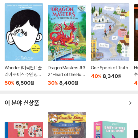
Wonder (미국판) : 줄
Dragon Masters #3
One Speck of Truth
H
리아 로버츠 주연 영화
2 : Heart of the Ruby
수
40
8,340
%
원
'원더' 원작 소설
Dragon (A Branches
50
6,500
30
8,400
4
%
%
원
원
Book)
이 분야 신상품