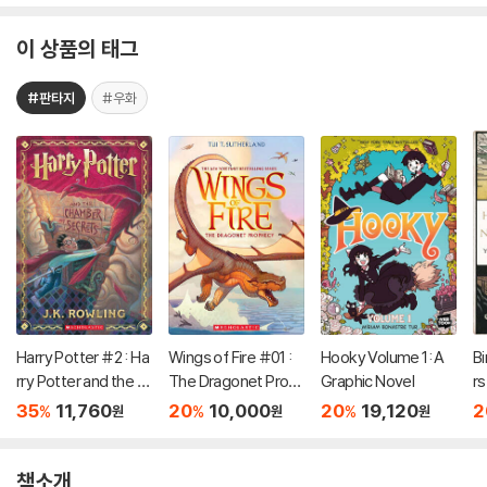
이 상품의 태그
#판타지
#우화
Harry Potter #2 : Ha
Wings of Fire #01 :
Hooky Volume 1: A
Bi
rry Potter and the C
The Dragonet Prop
Graphic Novel
rs
hamber of Secrets
hecy
f 
35
11,760
20
10,000
20
19,120
2
%
%
%
원
원
원
책소개