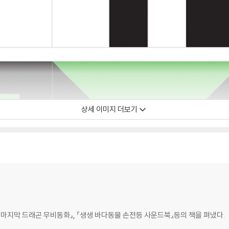
상세 이미지 더보기
와 마지막 드래곤 무비동화』, 『생생 바다동물 손전등 사운드북』등의 책을 펴냈다.