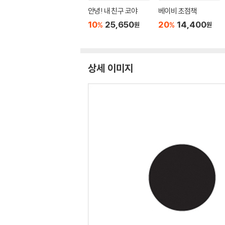
안녕! 내 친구 코야
베이비 초점책
10
25,650
20
14,400
%
%
원
원
상세 이미지