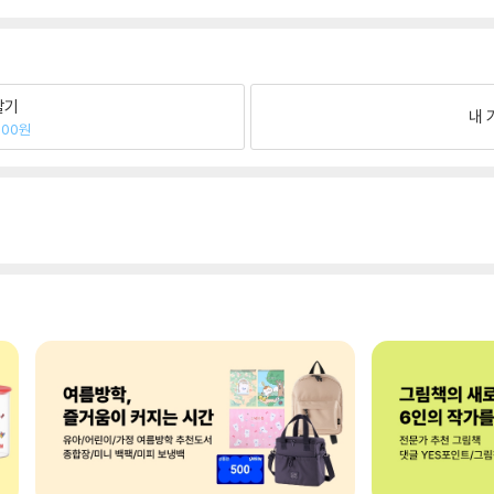
팔기
내 
000원