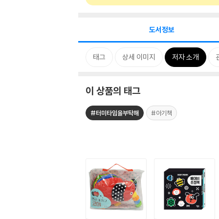
도서정보
태그
상세 이미지
저자 소개
이 상품의 태그
#터미타임을부탁해
#아기책