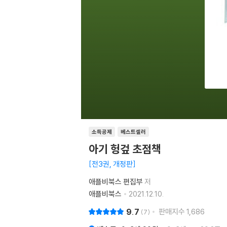
소득공제
베스트셀러
아기 헝겊 초점책
전3권, 개정판
애플비북스 편집부
저
애플비북스
2021.12.10.
9.7
판매지수
1,686
7