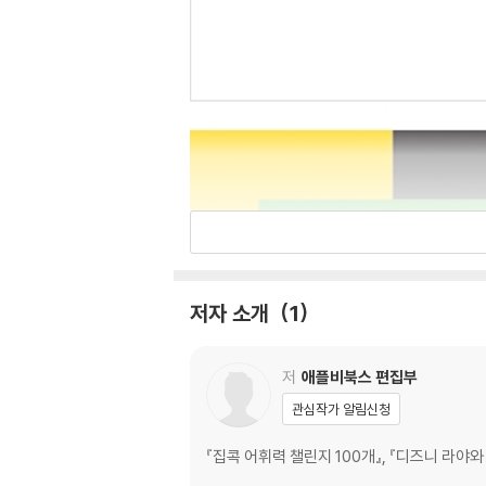
저자 소개
1
저
애플비북스 편집부
관심작가 알림신청
『집콕 어휘력 챌린지 100개』, 『디즈니 라야