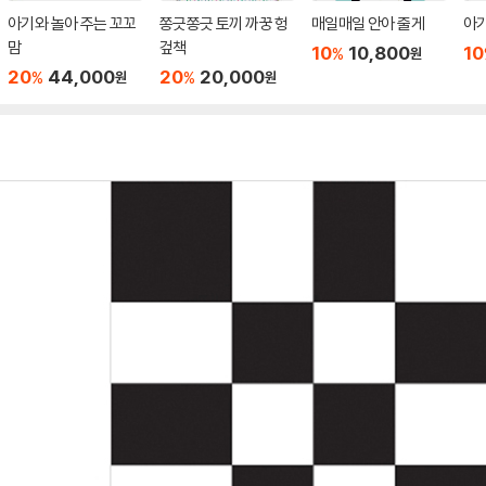
아기와 놀아 주는 꼬꼬
쫑긋쫑긋 토끼 까꿍 헝
매일매일 안아 줄게
아기
맘
겊책
10
10,800
10
%
원
20
44,000
20
20,000
%
%
원
원