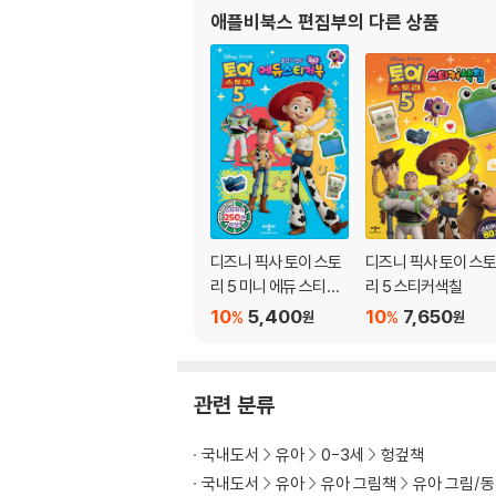
애플비북스 편집부
의 다른 상품
디즈니 픽사 토이 스토
디즈니 픽사 토이 스
리 5 미니 에듀 스티커
리 5 스티커색칠
북
10
5,400
10
7,650
%
%
원
원
관련 분류
국내도서
유아
0-3세
헝겊책
국내도서
유아
유아 그림책
유아 그림/