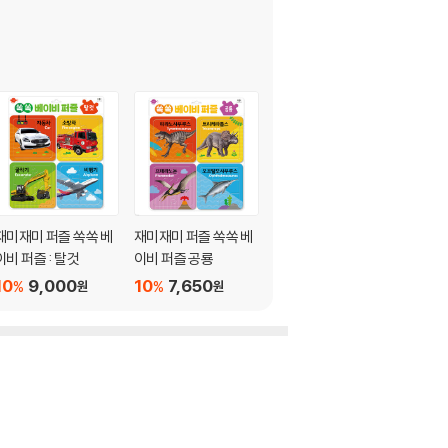
재미재미 퍼즐 쏙쏙 베
재미재미 퍼즐 쏙쏙 베
집콕 어휘력 챌린지 10
이비 퍼즐 : 탈것
이비 퍼즐 공룡
0개
10
9,000
10
7,650
10
7,650
%
%
%
원
원
원