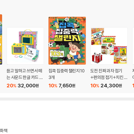
토
듣고 말하고 쓰면서 떼
집콕 집중력 챌린지 10
도전 진짜 과자 접기
는 사운드 한글 카드 2
3개
+편의점 접기+치킨 피
40
자 햄버거 접기(전3권)
20
32,000
10
7,650
10
24,300
%
%
%
원
원
원
동화책