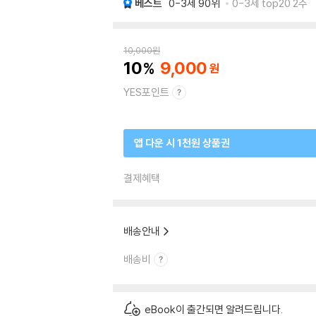
베스트
0-3세
90위
0-3세 top20 2주
10,000
원
10
9,000
YES포인트
앱 다운 시 1천원 상품권
결제혜택
배송안내
배송비
eBook이 출간되면 알려드립니다.