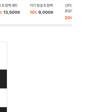
 초점책 세트
아기 헝겊 초점책
산리오캐릭터즈 팝팝
실리콘 
츄잉북 : 빨주노초파 색
기 : 딸
13,500
10
9,000
%
%
원
원
깔
20
12,000
20
2
%
%
원