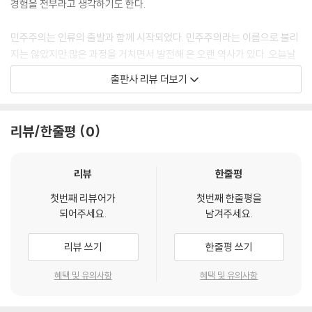
경험을 전부라고 생각하기도 한다.
제1절 정치와 경제 347
제2절 정치경제학의 기본 분석틀 357
민주주의는 인류의 출발과 함께 시작되었다. 민주주의라는 이름으로 불리
제3절 정치경제학의 전개 363
지는 않았지만 많은 과정을 거치면서 발전해 온 오랜 역사가 있다. 오늘날
제4절 정치경제학의 주요 쟁점 371
민주주의 제도는 인류의 합리적인 의사결정 과정이 녹아 있는 결정체라고
출판사 리뷰 더보기
제5절 정치경제학의 과제 380
할 수 있다. 정치는 권력을 향한 투쟁이 아니라 합리적인 분배와 정의의 실
현이다. 오늘날 많은 나라가 민주주의를 채택하거나 민주주의를 지향하는
제11장 정치발전론과 민주주의 공고화 382
것은 지난 역사의 경험과 철학이 민주주의 제도 안에 담겨있기 때문이다.
리뷰/한줄평
0
제1절 근대화 이론과 종속 이론 383
정치가 어떤 과정과 논의를 거쳐 민주주의라는 제도에 이르게 되었는지에
제2절 정치발전론과 발전국가론 394
대한 이론과 배경은 정치 발전을 위한 필수적인 과정의 하나이다.
제3절 새로운 민주화 물결과 민주주의 전환 405
리뷰
한줄평
제4절 민주주의의 전망 431
이 책은 정치학에서 필요한 기본적인 개념과 이해를 통해 자본주의 경제구
첫번째 리뷰어가
첫번째 한줄평을
조에서 민주주의 가치를 제고하고자 기획하였다. 정치학을 전공하는 대학
되어주세요.
남겨주세요.
제12장 사회운동 434
생은 물론 교양서로서도 다양한 정치 이론을 섭렵할 수 있도록 하였다. 초
제1절 사회운동 434
판을 발행한 이후 재판을 통해 부족한 부분을 채우고, 모자란 부분을 메웠
리뷰 쓰기
한줄평 쓰기
제2절 고전적 사회운동론 440
다. 이 과정에서 교실에서 학생들과 토론했던 경험이 큰 도움이 되었다. 구
제3절 현대적 사회운동론 443
체적인 지점에서 어떤 점을 보완해야 하고, 어떤 점을 더 설명해야 하는지
혜택 및 유의사항
혜택 및 유의사항
제4절 구성주의적 사회운동론 456
를 알 수 있었다. 가르치고 배우면서 함께 성장한다는 교학상장(敎學相
제5절 사회운동론의 의의 461
長)을 체감하였다.