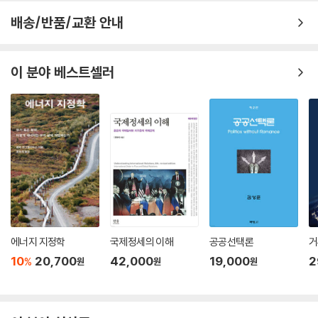
배송/반품/교환 안내
제13장 세계화 462
개정판에 이어서 세 번째 판을 내게 된 것은 변화한 상황을 반영하기 위해
제1절 국가 간 경쟁 463
서이다. 정치는 생물이라는 말이 있다. 정치는 끊임없이 변화하면서 새로
제2절 국가들 사이의 협력 474
운 정치 지형을 만들어 낸다. 새로운 정치 지형은 새로운 정치 현상으로 나
이 분야 베스트셀러
제3절 세계화와 글로벌 스탠더드 482
타난다. 한국의 정치는 물론이고, 정치선진국인 유럽이나 미국, 아프리카
제4절 세계화의 도전 495
에 이르기까지 정치는 새로운 환경 속에서 변화하면서 다양한 양상으로 나
타나고 있다.
우리는 한강의 기적으로 불리는 놀라운 경제성장을 이루었다. 하지만 심각
한 성장의 후유증을 겪고 있다. 세계 최첨단의 정보통신 기술을 자랑하지
만 심각한 부작용도 겪고 있다. 다양한 정보의 소통은커녕 왜곡된 정보의
유통과 정보의 편중적인 해석으로 인한 사회 갈등도 커지고 있다. 정보의
홍수 속에서 정치현상에 대한 관심은 점점 무뎌지고, 각종 사회이익을 대
변하는 집단들 간의 갈등과 대립 속에 ‘나만 아니면 된다’는 식의 이기적인
에너지 지정학
국제정세의 이해
공공선택론
거
사고도 커지고 있으며, 타인에 대한 배려는 실종되고 있다. 현재 우리사회
10
20,700
42,000
19,000
2
%
원
원
원
는 진영이 우선이다. 진영에 속하면 비판해서는 안 되는 성역, 동조해서는
안 되는 금기 영역으로 양분된 결정을 강요받게 된다. 아니면 어느 한쪽도
선택하지 않는 방관자로 남을 것을 강요한다. 진영논리로 만들어진 성역은
사회근간을 위협할 수 있다. 학문과 양심의 자유, 사상과 표현의 자유라는