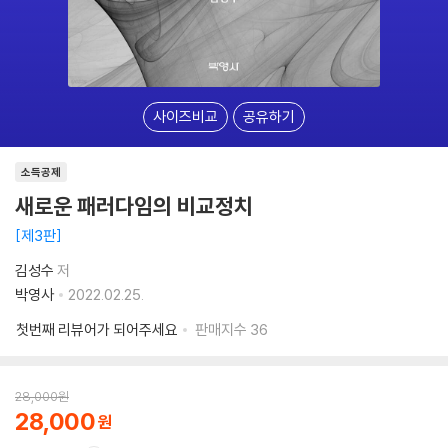
사이즈비교
공유하기
소득공제
새로운 패러다임의 비교정치
제3판
김성수
저
박영사
2022.02.25.
첫번째 리뷰어가 되어주세요
판매지수
36
28,000
원
28,000