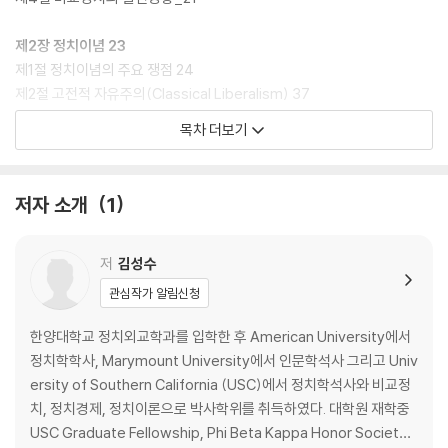
제2장 정치이념 23
제1절 정치이념의 주요 쟁점 24
제2절 고전적 자유주의(Classical Liberalism) 37
제3절 급진주의(Radicalism) 44
목차 더보기
제4절 보수주의(Conservatism) 53
제5절 현대적 자유주의(Modern Liberalism) 59
제6절 사상적 논의의 의의 69
저자 소개
1
제3장 국가론 71
제1절 국가에 대한 일반적 논의 72
저
김성수
제2절 체계론적·구조기능론적 접근 77
관심작가 알림신청
제3절 계급주의 국가론 86
제4절 다원주의 국가론 94
한양대학교 정치외교학과를 입학한 후 American University에서
제5절 국가론의 의의 106
정치학학사, Marymount University에서 인문학석사 그리고 Univ
ersity of Southern California (USC)에서 정치학석사와 비교정
제4장 정치문화 107
치, 정치경제, 정치이론으로 박사학위를 취득하였다. 대학원 재학중
제1절 정치문화 연구의 기원과 방법적 특성 109
USC Graduate Fellowship, Phi Beta Kappa Honor Society