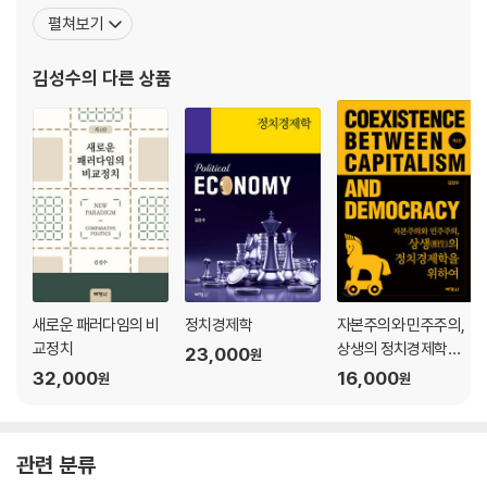
제2절 시민문화 연구 126
Dissertation Scholarship, Jesse M. Unruh Institute of Politi
펼쳐보기
제3절 정치사회화를 통한 정치과정 연구 135
cs Research Fellowship 등의 연구지원과 더불어 Korean
제4절 정치적 관습과 상징주의 142
김성수
의 다른 상품
제5절 정치문화론의 한계와 의의 146
제5장 합리적 선택 149
제1절 합리적 선택 이론의 발전 151
제2절 합리성의 개념 156
제3절 합리적 선택의 모형과 방법론 157
제4절 합리적 선택 이론의 여러 형태 171
제5절 합리적 선택 이론의 한계와 전망 179
제6장 정치제도 182
새로운 패러다임의 비
정치경제학
자본주의와 민주주의,
제1절 제도주의 이론의 발전과정 183
교정치
상생의 정치경제학을
23,000
원
제2절 구제도주의와 신제도주의 비교 185
위하여
32,000
16,000
원
원
제3절 신제도주의 이론 188
제4절 신제도주의 이론의 가능성 216
관련 분류
제7장 정치구조 218