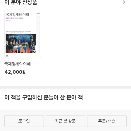
이 분야 신상품
기본 권리이자 희생과 투쟁으로 지켜온 자유민주주의의 토대를 위협할 수
있다. 금기는 사실보다 감정에 치우쳐 스스로를 피해자로 만들어 대중주의
또는 국수주의적 민족중의에 함몰될 수 있다. 결국 사회적인 연대 의식이
약화되면서 사회의 갈등은 깊어 가고 있다.
우리 사회의 갈등의 원인은 여러 가지이다. 학자들마다 다양한 의견을 제
시한다. 여러 원인 중에 하나는 우리 헌법에서 규정한 자유민주주의 제도
에 대한 충분한 이해와 교육의 부족도 중요한 원인이다. 깊고도 오랜 역사
를 통해 형성된 민주주의를 교과서의 몇 페이지로 배웠다. 민주주의의 이
국제정세의 이해
론적 토대와 역사적 과정을 충분히 이해하지 못한 측면이 있다.
42,000
원
성숙한 시민사회는 상호 차이를 인정하고 존중하면서도 공동의 가치와 연
대성이 형성된 법치주의 사회이다. 민주주의의 가치 함양을 통해 성숙한
이 책을 구입하신 분들이 산 분야 책
시민사회로 전환될 때, 보편적 가치의 공유와 함께 사회적 통합도 이루어
질 수 있다. 사회적 차원의 통합은 성숙한 시민의식을 바탕으로 사회적 포
용력이 뒷받침될 때 비로소 가능하다. 사회적 포용력은 공통의 가치, 즉 대
한민국의 기본적인 가치인 자유민주주의 제도에 대한 기본적인 이해가 전
로그인
최근 본 상품
주문/배송
제되어야 한다. 이 책은 자유민주주의의 다양한 이론과 문화, 그리고 주체