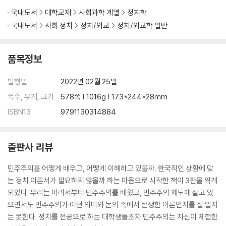
제1절 민주주의 219
국내도서
대학교재
사회과학 계열
정치학
제2절 행정부 243
국내도서
사회 정치
정치/외교
정치/외교학 일반
제3절 입법부 256
제4절 사법부 268
제5절 정치구조와 정치발전 275
품목정보
제8장 정당과 선거 276
발행일
2022년 02월 25일
제1절 정당 277
쪽수, 무게, 크기
578쪽 | 1016g | 173*244*28mm
제2절 선거 294
ISBN13
9791130314884
제3절 투표행태 302
제4절 여론조사 311
제5절 정당의 발전과 공정한 선거를 위하여 316
출판사 리뷰
제9장 정치권력 318
민주주의를 어떻게 배우고, 어떻게 이해하고 있을까. 한국적인 상황에 맞
제1절 권력의 정의 318
는 정치 이론서가 필요하지 않을까 하는 마음으로 시작한 책이 3판을 찍게
제2절 엘리트 이론 333
되었다. 우리는 어려서부터 민주주의를 배웠고, 민주주의 제도에 살고 있
제3절 정치권력과 엘리트의 위상 344
으면서도 민주주의가 어떤 의미와 논의 속에서 탄생한 이론인지를 잘 알지
는 못한다. 정치를 전공으로 하는 대학생들조차 민주주의는 자신이 체험한
제10장 정치경제 346