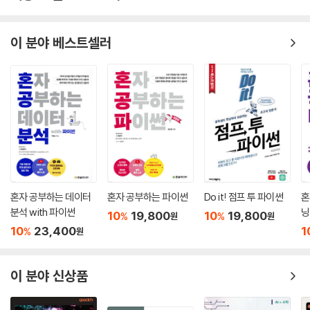
STEP 02 도형 그리기
STEP 03 반복되는 도형 그리기
핵심 요약
이 분야 베스트셀러
연습 문제
CHAPTER 14 워드클라우드
STEP 01 코랩
STEP 02 워드클라우드
STEP 03 네이버 뉴스 크롤링
핵심 요약
연습 문제
혼자 공부하는 데이터
혼자 공부하는 파이썬
Do it! 점프 투 파이썬
혼
분석 with 파이썬
닝
10
19,800
10
19,800
%
%
원
원
CHAPTER 15 객체 탐지
10
23,400
1
%
원
STEP 01 인공지능
STEP 02 객체 탐지
이 분야 신상품
STEP 03 객체 탐지 실험
핵심 요약