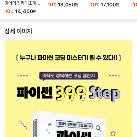
영어의 진짜 기초영어
10
13,050
10
17,100
1
%
%
원
원
완결편
10
14,400
%
원
상세 이미지