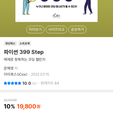
미리보기
사이즈비교
공유하기
청년패스
소득공제
파이썬 399 Step
예제로 정복하는 코딩 챌린지
문혜영
저
아이콕스(iCox)
2022.03.15.
10.0
판매지수
84
2
22,000
원
10
19,800