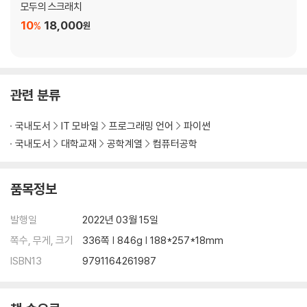
모두의 스크래치
연습 문제
10
18,000
%
원
CHAPTER 05 입력과 출력
STEP 01 입력
관련 분류
STEP 02 출력
STEP 03 다양한 출력
국내도서
IT 모바일
프로그래밍 언어
파이썬
핵심 요약
국내도서
대학교재
공학계열
컴퓨터공학
연습 문제
CHAPTER 06 리스트
품목정보
STEP 01 리스트의 개념
발행일
2022년 03월 15일
STEP 02 리스트 접근
쪽수, 무게, 크기
336쪽 | 846g | 188*257*18mm
STEP 03 리스트 연산
ISBN13
9791164261987
STEP 04 리스트 조작 함수
핵심 요약
연습 문제