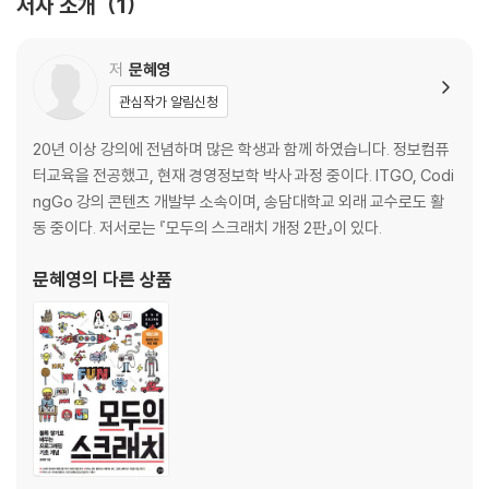
저자 소개
1
핵심 요약
연습 문제
저
문혜영
CHAPTER 03 문자열 연산
관심작가 알림신청
STEP 01 연결 연산자
20년 이상 강의에 전념하며 많은 학생과 함께 하였습니다. 정보컴퓨
STEP 02 반복 연산자
터교육을 전공했고, 현재 경영정보학 박사 과정 중이다. ITGO, Codi
STEP 03 인덱싱과 슬라이싱
ngGo 강의 콘텐츠 개발부 소속이며, 송담대학교 외래 교수로도 활
STEP 04 문자열 표현
동 중이다. 저서로는 『모두의 스크래치 개정 2판』이 있다.
핵심 요약
연습 문제
문혜영
의 다른 상품
CHAPTER 04 수치 연산
STEP 01 변수
STEP 02 사칙연산
STEP 03 비교연산
STEP 04 논리연산
핵심 요약