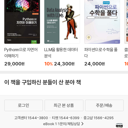
연습 문제
CHAPTER 16 종합문제
Pythonn으로 자연어
LLM을 활용한 데이터
파이썬으로 수학을 풀
클
이해하기
분석
다
로
29,000
10
24,300
24,000
1
%
원
원
원
이 책을 구입하신 분들이 산 분야 책
로그인
최근 본 상품
주문/배송
고객센터 1544-3800
티켓 1544-6399
중고샵 1566-4295
eBook 1:1문의/채팅상담