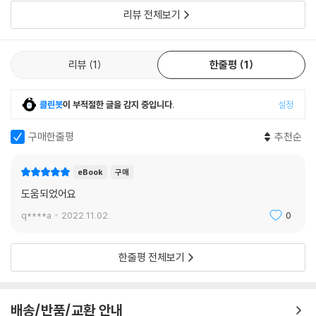
리뷰 전체보기
STEP 03 메타 문자
STEP 04 정규식 관련 메소드
핵심 요약
리뷰
1
한줄평
1
연습 문제
CHAPTER 12 파일 입출력
클린봇
이 부적절한 글을 감지 중입니다.
설정
STEP 01 파일 열기
구매한줄평
추천순
STEP 02 줄 단위로 처리
STEP 03 CSV 파일
eBook
구매
STEP 04 TSV 파일
도움되었어요
STEP 05 with
q****a
2022.11.02.
0
핵심 요약
연습 문제
한줄평 전체보기
CHAPTER 13 거북이 그래픽
STEP 01 거북이 등장
배송/반품/교환 안내