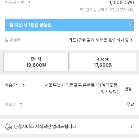
YES포인트
1,100원 (5%)
5만원 이상 구매 시 2천원 추가 적립
앱 다운 시 1천원 상품권
결제혜택
카드/간편결제 혜택을 확인하세요
종이책
eBook
19,800
원
17,600
원
배송안내
서울특별시 영등포구 은행로 11(여의도동,
변경
일신빌딩)
배송비
무료
분철서비스 시작되면 알려드립니다.