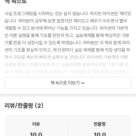
책 속으로
CHAPTER 07 기타 자료형
사실 프로그래밍을 시작하는 것은 쉽지 않습니다. 하지만 파이썬은 재미있
습니다. 여러분이 공부해 보면 알겠지만 재미있고 배우기 쉬우면서 빨리
STEP 01 튜플(tuple)
개발할 수 있고 분석에 뛰어난 기능을 가지고 있습니다. 파이썬의 기본적
STEP 02 집합(set)
인 이론 설명을 통해 기초를 탄탄히 하고, 실습예제를 통해 핵심적인 기본
STEP 03 딕셔너리(dictionary)
기를 한층 더 성장시킬 수 있도록 하였습니다. 여러분은 이 책과 함께 파이
핵심 요약
썬의 기초를 확실히 익히고, 매 단원마다 실습 예제를 통해 직접 생각을 하
연습 문제
면서 코딩을 해보며 빠르게 실력이 늘 것입니다. 파이썬의 기본적인 이론
설명을 통해 기초를 탄탄히 하고, 실습예제를 통해 핵심적인 기본기를 한
CHAPTER 08 제어문
층 더 성장시킬 수 있도록 하였습니다. 여러분은 이 책과 함께 파이썬의 기
초를 확실히 익히고, 매 단원마다 실습 예제를 통해 직접 생각을 하면서 코
STEP 01 if문
책 속으로 더보기
딩을 해보며 빠르게 실력이 늘 것입니다. 우리에겐 무언가에 몰두하여 시
STEP 02 while문
간 가는 줄 모르고 집중력을 가지고 탐구할 수 있는 영역이 있습니다. 그러
STEP 03 for문
한 영역이 파이썬이길 바랍니다. 그럼 여러분! 우리 함께 파이썬을 위해서
핵심 요약
리뷰/한줄평
2
떠나볼까요?
연습 문제
--- 「머리말」 중에서
리뷰
한줄평
CHAPTER 09 함수
10.0
10.0