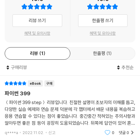
STEP 01 함수의 개념
STEP 02 매개변수와 인수
STEP 03 람다 함수(Lambda Function)
리뷰 쓰기
한줄평 쓰기
핵심 요약
혜택 및 유의사항
혜택 및 유의사항
연습 문제
CHAPTER 10 모듈과 클래스
리뷰
1
한줄평
1
STEP 01 모듈
구매리뷰
추천순
STEP 02 클래스(Class)
STEP 03 상속
eBook
구매
STEP 04 예외 처리
파이썬 399
핵심 요약
연습 문제
＜파이썬 399 step＞ 리뷰입니다. 친절한 설명이 초보자의 이해를 돕고,
다양한 실습 예제와 연습 문제 덕분에 각 챕터에서 배운 내용을 복습하고
응용 연습할 수 있다는 점이 좋았습니다. 중간중간 적혀있는 주의사항과
CHAPTER 11 정규 표현식
알아두면 좋은 점 등이 굉장히 도움되었습니다. 뒤쪽에 답안이 있어 혼자
공부하기도 좋아요. 이 책을 통해 기초를 다진 후, 응용으로 넘어가기 딱 좋
STEP 01 Raw String
q****a
2022.11.02.
신고
0
댓글
0
은 것 같습니다.
STEP 02 re 모듈