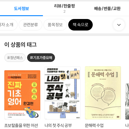
리뷰/한줄평
도서정보
배송/반품/교환
2
저자 소개
관련분류
품목정보
책 속으로
이 상품의 태그
#청년패스
#기초가중요해
초보탈출을 위한 어션
나의 첫 주식 공부
문해력 수업
나