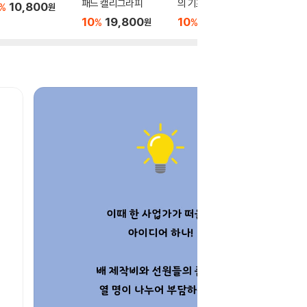
패드 캘리그라피
의 기초
예쁜 꽃
10,800
%
원
10
19,800
10
3,240
10
1
%
%
%
원
원