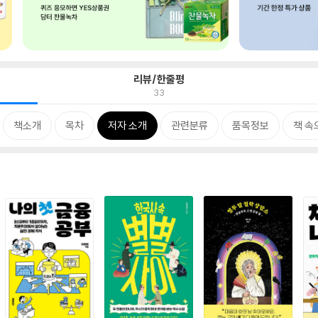
리뷰/한줄평
33
책소개
목차
저자 소개
관련분류
품목정보
책 속