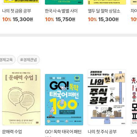
나의 첫 금융 공부
한국사 속 별별 사이
열두 달 철학 상담소
차
10
15,300
10
15,750
10
15,300
10
%
%
%
원
원
원
경제교육
#경제관념
문해력 수업
GO! 독학 태국어 패턴
나의 첫 주식 공부
모