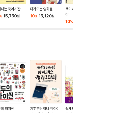
이나는 국어시간
다가오는 영화들
책이 우리를 이어 줄 거
도전! 문
야
15,750
10
15,120
10
1
%
%
%
원
원
10
15,120
%
원
두의 파이썬
기초부터 하나씩 아이
쉽게 배우는 리본 자수
한 권으