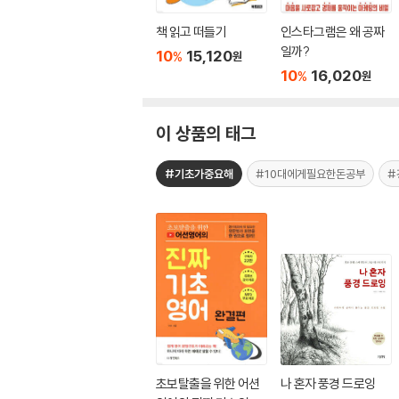
책 읽고 떠들기
인스타그램은 왜 공짜
일까?
10
15,120
%
원
10
16,020
%
원
이 상품의 태그
#기초가중요해
#10대에게필요한돈공부
#
초보탈출을 위한 어션
나 혼자 풍경 드로잉