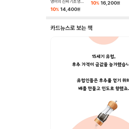
영어의 진짜 기초영어
10
16,200
%
원
완결편
10
14,400
%
원
카드뉴스로 보는 책