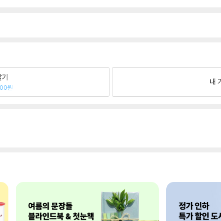
팔기
내 
800원