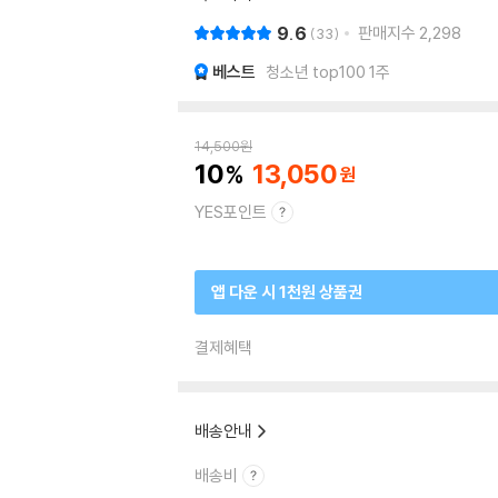
9.6
판매지수
2,298
33
베스트
청소년 top100 1주
14,500
원
10
13,050
YES포인트
앱 다운 시 1천원 상품권
결제혜택
배송안내
배송비