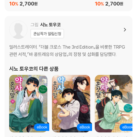
이수첩) 21권
풀이수첩~ 20권
10
2,700
10
2,700
%
%
원
원
그림
시노 토우코
관심작가 알림신청
일러스트레이터. 『더블 크로스 The 3rd Edition』을 비롯한 TRPG
관련 서적,『바 콩트레유의 상담업』의 장정 및 삽화를 담당했다.
시노 토우코
의 다른 상품