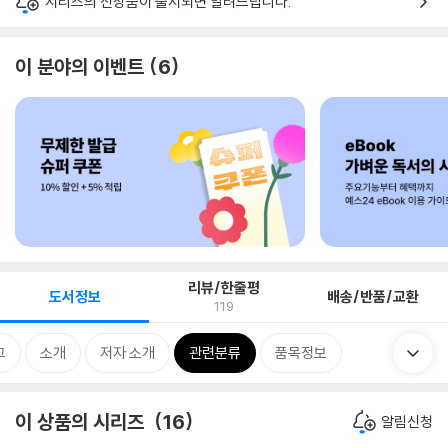
시리즈의 신상품이 출시되면 알려드립니다.
이 분야의 이벤트
6
리뷰/한줄평
도서정보
배송/반품/교환
119
그
소개
저자 소개
관련분류
품목정보
이 상품의 시리즈
16
알림신청