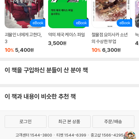
괴물인 너에게 고한다,
악의 제국 케이스 파일
철물점 요미사카 소년
늑
3
의 수상한 부업
3,500
4
원
10
5,400
10
6,300
%
%
원
원
이 책을 구입하신 분들이 산 분야 책
이 책과 내용이 비슷한 추천 책
로그인
최근 본 상품
주문/배송
고객센터 1544-3800
티켓 1544-6399
중고샵 1566-4295