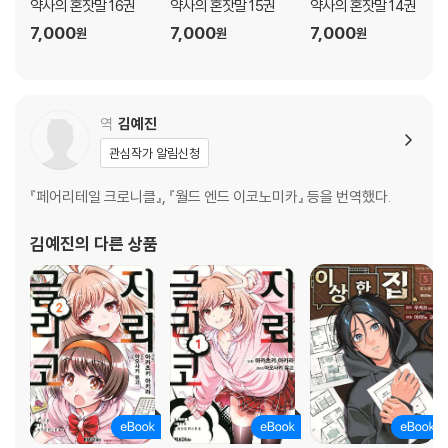
약사의 혼잣말 16권
약사의 혼잣말 15권
약사의 혼잣말 14권
7,000
7,000
7,000
원
원
원
역
김예진
관심작가 알림신청
『페어리테일 크로니클』, 『월드 엔드 이코노미카』 등을 번역했다.
김예진
의 다른 상품