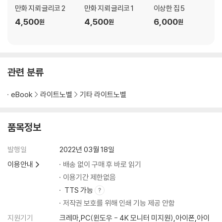
만화 지뢰 글리코 2
만화 지뢰 글리코 1
이상한 집 5
4,500
4,500
6,000
원
원
원
관련 분류
eBook
라이트노벨
기타 라이트노벨
품목정보
발행일
2022년 03월 18일
이용안내
배송 없이 구매 후 바로 읽기
이용기간 제한없음
TTS 가능
저작권 보호를 위해 인쇄 기능 제공 안함
지원기기
크레마,PC(윈도우 - 4K 모니터 미지원),아이폰,아이