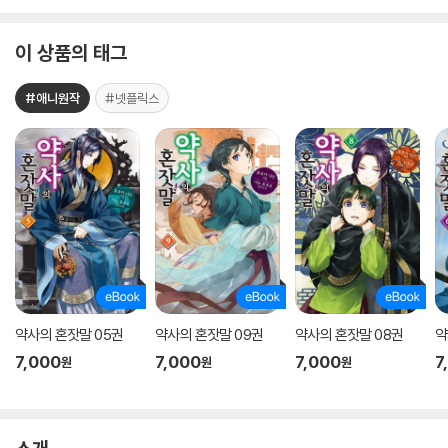
이 상품의 태그
#애니원작
#넷플릭스
약사의 혼잣말 05권
약사의 혼잣말 09권
약사의 혼잣말 08권
약
7,000
7,000
7,000
7
원
원
원