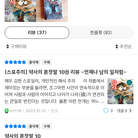
리뷰
37
한줄평
82
구매리뷰
추천순
종이책
구매
[스포주의] 약사의 혼잣말 10권 리뷰 -언제나 남의 일처럼-
매우 강한 스포일러, 개인적인 해석 주의 이 작품에서
재미있는 부분을 들라면, 조그마한 사건이 연속적으로 이
어져 사람과 사람이 이어지고 나아가 나라(國)가 연관되
는 큰일로 번진다는 것입니다. 물론 이런 전개는 여느 장
르에서도 볼 수 있는 점이긴 한데, 본 작품의 작가는 여기
s***9
2022.01.31.
신고
3
댓글
0
에 무슨 일이 터질 거 같은, 매 순간 긴장감을 잘 표현한다
고
종이책
구매
약사의 혼잣말 10