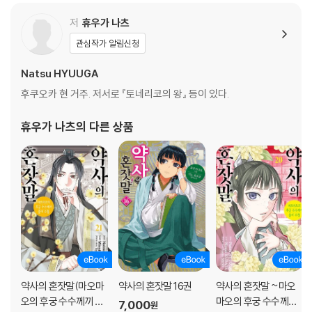
저
휴우가 나츠
관심작가 알림신청
Natsu HYUUGA
후쿠오카 현 거주. 저서로 『토네리코의 왕』 등이 있다.
휴우가 나츠
의 다른 상품
약사의 혼잣말(마오마
약사의 혼잣말 16권
약사의 혼잣말 ~마오
오의 후궁 수수께끼 풀
마오의 후궁 수수께끼
7,000
원