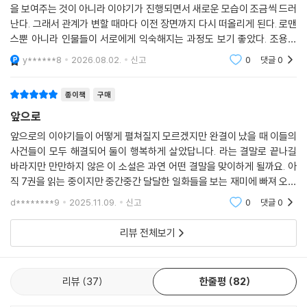
을 보여주는 것이 아니라 이야기가 진행되면서 새로운 모습이 조금씩 드러
난다. 그래서 관계가 변할 때마다 이전 장면까지 다시 떠올리게 된다. 로맨
스뿐 아니라 인물들이 서로에게 익숙해지는 과정도 보기 좋았다. 조용히
시작하지만 어느 순간 다음 권을 계속 찾게 만드는 매력이 있다
y******8
2026.08.02.
신고
0
댓글
0
종이책
구매
앞으로
앞으로의 이야기들이 어떻게 펼쳐질지 모르겠지만 완결이 났을 때 이들의
사건들이 모두 해결되어 둘이 행복하게 살았답니다. 라는 결말로 끝나길
바라지만 만만하지 않은 이 소설은 과연 어떤 결말을 맞이하게 될까요. 아
직 7권을 읽는 중이지만 중간중간 달달한 일화들을 보는 재미에 빠져 오늘
도 충동구매하러 갑니다
d********9
2025.11.09.
신고
0
댓글
0
리뷰 전체보기
리뷰
37
한줄평
82