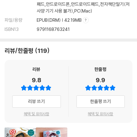
패드,안드로이드폰,안드로이드패드,전자책단말기(저
사양 기기 사용 불가),PC(Mac)
파일/용량
EPUB(DRM) | 42.19MB
ISBN13
9791168763241
리뷰/한줄평
119
리뷰
한줄평
9.8
9.9
리뷰 쓰기
한줄평 쓰기
혜택 및 유의사항
혜택 및 유의사항