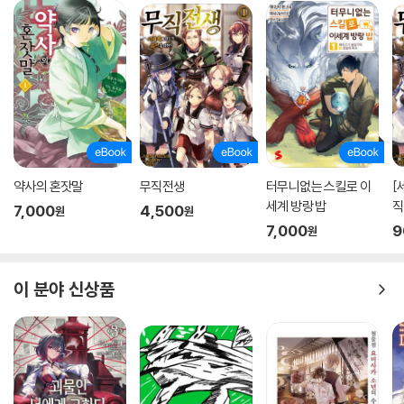
약사의 혼잣말
무직전생
터무니없는 스킬로 이
[
세계 방랑 밥
직
7,000
4,500
원
원
2
7,000
9
원
이 분야 신상품