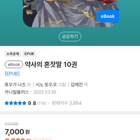
공유하기
소득공제
EPUB
약사의 혼잣말 10권
eBook
EPUB
휴우가 나츠
저
시노 토우코
그림
김예진
역
카니발플러스
2022.03.18.
9.8
판매지수
3,864
119
7,000
원
7,000