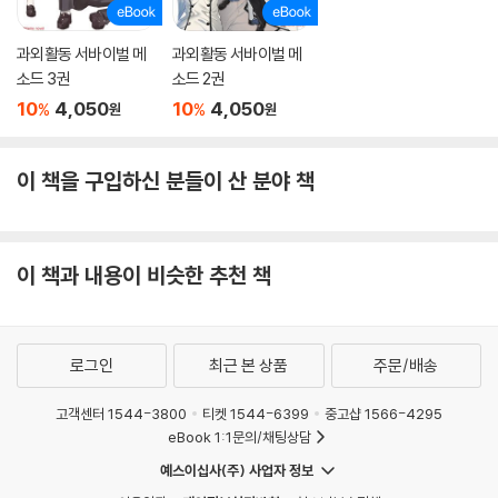
과외활동 서바이벌 메
과외활동 서바이벌 메
소드 3권
소드 2권
10
4,050
10
4,050
%
%
원
원
이 책을 구입하신 분들이 산 분야 책
이 책과 내용이 비슷한 추천 책
로그인
최근 본 상품
주문/배송
고객센터 1544-3800
티켓 1544-6399
중고샵 1566-4295
eBook 1:1문의/채팅상담
예스이십사(주) 사업자 정보