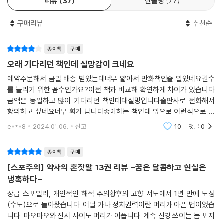
리뷰
37
한줄평
77
구매리뷰
추천순
종이책
구매
오래 기다리던 책인데 실망감이 크네요
예약주문해서 금일 배송 받았는데너무 얇아서 만화책인줄 알았네요권수
를 늘리기 위한 꼼수인가요?이전 책과 비교해 확연하게 차이가 있습니다
금액은 동일하고 많이 기다리던 책인데대실망입니다출판사로 전화해서
항의하고 싶네요너무 화가 납니다좋아하는 책인데 앞으로 이런식으로 계
속 출간될 거라면금액 조정도 필요할 것 같습니다일본에서는 14권까지 나
e***8
2024.01.06.
신고
10
댓글
0
왔다고 하던데 일본에서 발
종이책
구매
[스포주의] 약사의 혼잣말 13권 리뷰 -꿈은 달콤하고 현실은
냉혹하다-
상급 스포일러, 개인적인 해석 주의황후의 고향 서도에서 1년 만에 도성
(수도)으로 돌아왔습니다. 어딜 가나 정치권력이란 머리가 아픈 법이었습
니다. 마오마오와 진시 사이도 머리가 아픕니다. 계속 신경 쓰이는 놈 포지