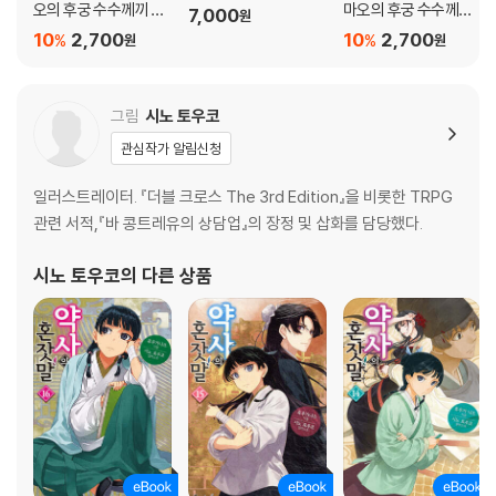
오의 후궁 수수께끼 풀
마오의 후궁 수수께끼
7,000
원
이수첩) 21권
풀이수첩~ 20권
10
2,700
10
2,700
%
%
원
원
그림
시노 토우코
관심작가 알림신청
일러스트레이터. 『더블 크로스 The 3rd Edition』을 비롯한 TRPG
관련 서적,『바 콩트레유의 상담업』의 장정 및 삽화를 담당했다.
시노 토우코
의 다른 상품