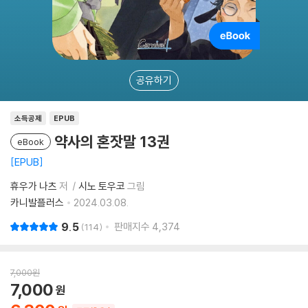
공유하기
소득공제
EPUB
약사의 혼잣말 13권
eBook
EPUB
휴우가 나츠
저
시노 토우코
그림
카니발플러스
2024.03.08.
9.5
판매지수
4,374
114
7,000
원
7,000