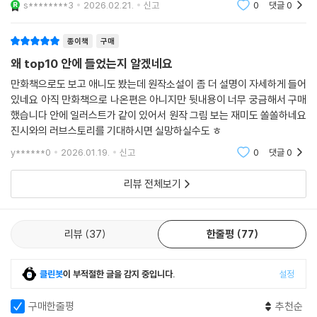
s********3
2026.02.21.
신고
0
댓글
0
종이책
구매
왜 top10 안에 들었는지 알겠네요
만화책으로도 보고 애니도 봤는데 원작소설이 좀 더 설명이 자세하게 들어
있네요 아직 만화책으로 나온편은 아니지만 뒷내용이 너무 궁금해서 구매
했습니다 안에 일러스트가 같이 있어서 원작 그림 보는 재미도 쏠쏠하네요
진시와의 러브스토리를 기대하시면 실망하실수도 ㅎ
y******0
2026.01.19.
신고
0
댓글
0
리뷰 전체보기
리뷰
37
한줄평
77
클린봇
이 부적절한 글을 감지 중입니다.
설정
구매한줄평
추천순