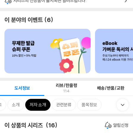
시리즈의 신상품이 출시되면 알려드립니다.
이 분야의 이벤트
6
리뷰/한줄평
도서정보
배송/반품/교환
114
그
소개
저자 소개
관련분류
품목정보
이 상품의 시리즈
16
알림신청