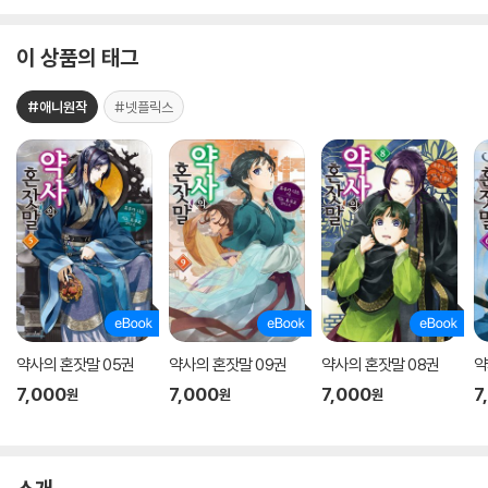
이 상품의 태그
#애니원작
#넷플릭스
약사의 혼잣말 05권
약사의 혼잣말 09권
약사의 혼잣말 08권
약
7,000
7,000
7,000
7
원
원
원