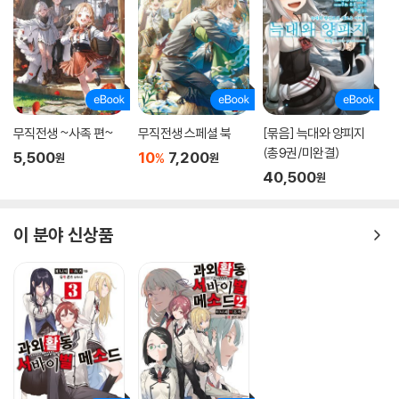
무직전생 ~사족 편~
무직전생 스페셜 북
[묶음] 늑대와 양피지
(총9권/미완결)
5,500
10
7,200
%
원
원
40,500
원
이 분야 신상품