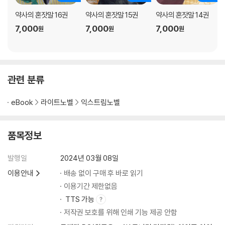
약사의 혼잣말 16권
약사의 혼잣말 15권
약사의 혼잣말 14권
7,000
7,000
7,000
원
원
원
관련 분류
eBook
라이트노벨
익스트림노벨
품목정보
발행일
2024년 03월 08일
이용안내
배송 없이 구매 후 바로 읽기
이용기간 제한없음
TTS 가능
저작권 보호를 위해 인쇄 기능 제공 안함