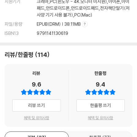
지원기기
크레마,PC(윈도우 - 4K 모니터 미지원),아이폰,아이
패드,안드로이드폰,안드로이드패드,전자책단말기(저
사양 기기 사용 불가),PC(Mac)
파일/용량
EPUB(DRM) | 38.11MB
ISBN13
9791141130619
리뷰/한줄평
114
리뷰
한줄평
9.6
9.4
리뷰 쓰기
한줄평 쓰기
혜택 및 유의사항
혜택 및 유의사항