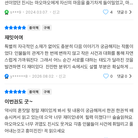
션이었던 진시는 마오마오에게 자신의 마음을 줄기차게 들이밀었고, 마오
마오는 결국 열 번 찍어 안 넘어가는 나무 없다는 속담처럼 진시의 키스를
s***9
2024.03.07.
신고
4
댓글
0
피하지 않게 되었
종이책
구매
재밋어여
특별히 자극적인 소재가 없어도 충분히 다음 이야기가 궁금해지는 작품이
었다. 인물들의 관계가 한 번에 변하지 않고 작은 사건과 대화를 통해 자연
스럽게 가까워진다. 그래서 어느 순간 서로를 대하는 태도가 달라진 것을
발견하면 더 재미있다. 잔잔한 분위기 속에서도 설렐 부분은 확실하게 있
어서 순정만화로서의 재미를 잘 갖춘 작품이라고 생각한다.
y******8
2026.08.02.
신고
0
댓글
0
종이책
구매
이번권도 굿~
약사의 혼잣말 정말 재미있게 봐서 뒷 내용이 궁금해져서 한권 한권씩 배
송시켜서 읽고 있는데 으악 너무 재미있네여. 필력 미쳤다!!! 술술읽혀요.
마오마오도 너무 귀엽도 진시도 웃겨요 각종 인물들이 사건에 휘말리고 풀
어내는것고 흥미진진! 꼭 읽으세요