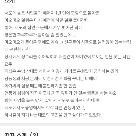
소개
서도에 남은 사람들과 헤어져 1년 만에 중앙으로 돌아온
마오마오 일행은 다시 예전에 하던 일로 돌아간다.
황해, 서도의 집안 소동에서 겨우 벗어난 덕에
평온한 하루하루가 돌아올 줄 알았는데….
마오마오가 돌아온 후에도 계속 그 친구들이 식객으로 눌러앉아 있는 바람
에 곤란한 라한.
상사에게 정수리를 쥐어박히며 매일같이 재미있어 보이는 일을 찾는 티엔
요우.
귀찮은 손님 상대를 하면서 어떻게 기녀를 은퇴할지 궁리하는 죠카.
남동생의 사랑 문제로 이런저런 계획을 꾸미는 마메이.
아가씨의 심경 때문에 불안하기만 한 옌옌.
언동과 심경이 자꾸 어긋나,자꾸 앞뒤가 안 맞는 행동을 하는 야오.
황해 재앙을 홀로 맞서, 살아서 서도로 돌아온 라한네 형.
서도에서도 중앙에서도 각각 다른 인생이 있고,
하나같이 자기 나름대로의 고민을 안고 살아가고 있었다
저자 소개
2