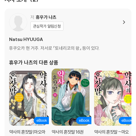
저
휴우가 나츠
관심작가 알림신청
Natsu HYUUGA
후쿠오카 현 거주. 저서로 『토네리코의 왕』 등이 있다.
휴우가 나츠
의 다른 상품
약사의 혼잣말(마오마
약사의 혼잣말 16권
약사의 혼잣말 ~마오