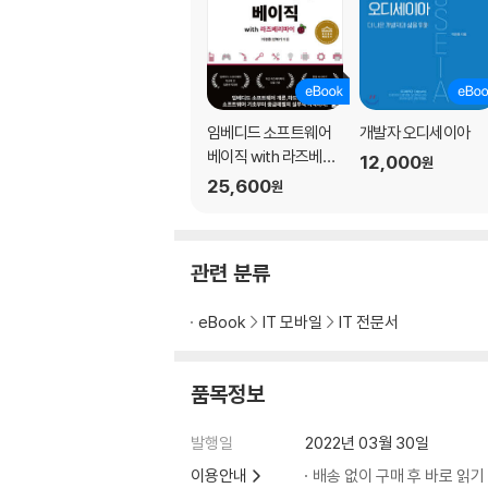
창조력 코드
___창조의 세 가지 경로: 탐색, 융합, 변혁
___우리가 가야 할 창조의 길
소프트웨어 에디톨로지(Software Editology
___바퀴의 재발명
임베디드 소프트웨어
개발자 오디세이아
___원류를 이해하는 힘이 또 다른 원류를 만든
베이직 with 라즈베리
12,000
원
파이
25,600
원
[사잇글] 앨런 튜링과 튜링 기계 이야기
3장. 누가(Subject) 무엇을(Object) 어떻게
관련 분류
오브젝트(Object)
eBook
IT 모바일
IT 전문서
___무엇을 먼저 해야 하는가
___우선순위 역전 현상(Priority Inversion)
___최고선은 무엇인가: 니코마코스 윤리학
품목정보
서브젝트(Subject)
___내가 해야 해 증후군
발행일
2022년 03월 30일
___르네상스 시대의 공방분업
이용안내
배송 없이 구매 후 바로 읽기
___레버리지 전략