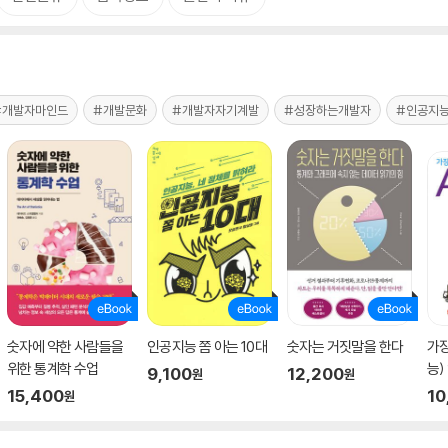
#개발자마인드
#개발문화
#개발자자기계발
#성장하는개발자
#인공지
숫자에 약한 사람들을
인공지능 쫌 아는 10대
숫자는 거짓말을 한다
가장
위한 통계학 수업
능)
9,100
12,200
원
원
15,400
10
원