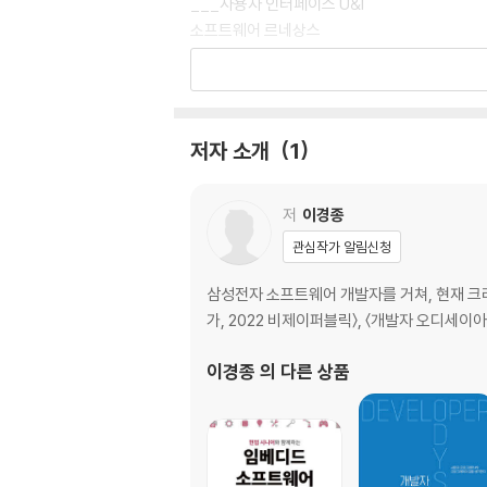
___사용자 인터페이스 U&I
소프트웨어 르네상스
___인문학의 정의
___기술과 인문학의 크로스오버
___다양성의 힘: 르네상스가 필요한 이유
___불확실성의 시대: 인문학의 힘이 필요하다
저자 소개
1
개발자의 메타버스: 사람을 향하는 디지털 유니
___내 인생 첫 창조의 순간
___내가 통제하는 세상: 메타버스
저
이경종
___무엇이 진짜인지 헷갈리지 말자
관심작가 알림신청
___개발자 업의 현장 그리고 메타버스
삼성전자 소프트웨어 개발자를 거쳐, 현재 크
[사잇글] 생각하지 않는 사람들
가, 2022 비제이퍼블릭〉, 〈개발자 오디세이아
2장. 알고리즘 vs 데이터 그리고 창조력 코드
이경종
의 다른 상품
알고리즘 vs 데이터
___알고리즘의 역사
___합리주의 vs 경험주의