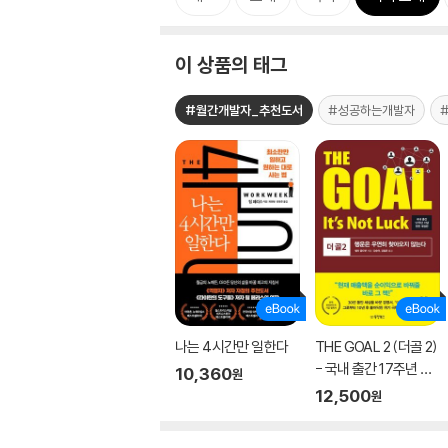
이 상품의 태그
#월간개발자_추천도서
#성공하는개발자
나는 4시간만 일한다
THE GOAL 2 (더골 2)
- 국내 출간 17주년 기
10,360
원
념 전면 개정판
12,500
원