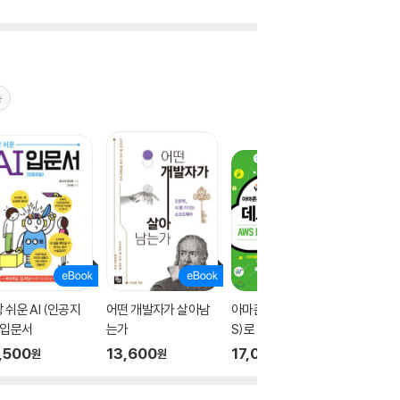
능
 쉬운 AI (인공지
어떤 개발자가 살아남
아마존 웹 서비스(AW
모두의 알
 입문서
는가
S)로 시작하는 데브옵
파이썬
스 (AWS DevOps Di
,500
13,600
17,000
11,20
원
원
원
scovery Book)