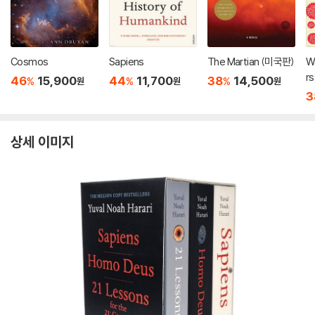
Cosmos
Sapiens
The Martian (미국판)
Wh
rs
46
15,900
44
11,700
38
14,500
%
%
%
원
원
원
s 
3
t
ic
상세 이미지