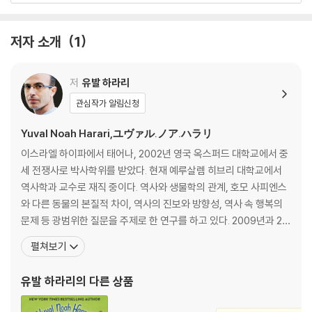
것인가? 인류는 어디에서 와서 어디로 갈 것인가? 100년 뒤 세상은 어떤
모습이고, 앞을 향해 치닫는 과학혁명의 정점은 어디인가. 인간이 만들어
갈 유토피아 혹은 악몽에 대한 논쟁적 서사. 인간은 진화를 거듭할 것인가,
저자 소개
1
쓸모없는 존재가 될 것인가.
저
유발 하라리
21세기를 위한 21가지 제언 : 더 나은 오늘은 어떻게 가능한가
『사피엔스』, 『호모 데우스』에 이은 유발 하라리의 ‘인류 3부작’ 완결편. 인
관심작가 알림신청
류의 과거와 미래를 탐색한 전작에 이어 『21세기를 위한 21가지 제언』에서
Yuval Noah Harari,ユヴァル.ノア.ハラリ
는 정보기술과 생명기술의 비약적인 발전이 이끄는 유례없는 혁명기, 새로
운 도전과 위협에 직면해 있는 인류의 현재를 살핀다.
이스라엘 하이파에서 태어나, 2002년 영국 옥스퍼드 대학교에서 중
세 전쟁사로 박사학위를 받았다. 현재 예루살렘 히브리 대학교에서
Officially available for the first time, Yuval Noah Harari's
역사학과 교수로 재직 중이다. 역사와 생물학의 관계, 호모 사피엔스
ground-breaking collection in a 3-book box set.
와 다른 동물의 본질적 차이, 역사의 진보와 방향성, 역사 속 행복의
문제 등 광범위한 질문을 주제로 한 연구를 하고 있다. 2009년과 20
A beautiful box set with Yuval Harari's three phenomenal glob
12년에 ‘인문학 분야 창의성과 독창성에 대한 플론스키 상’을 수상했
펼쳐보기
al bestselling titles:
고, 2011년 군대 역사에 관한 논문으로 ‘몬카도 상’을 수상했다. 2012
년 ‘영 이스라엘 아카데미 오브 사이언스’에 선정되었고, 2018년 다
유발 하라리
의 다른 상품
Includes:
보스에서 열린 세계경제포럼에서 인
SAPIENS