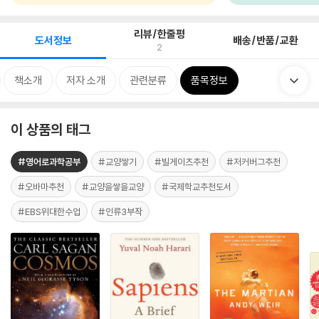
리뷰/한줄평
도서정보
배송/반품/교환
2
책소개
저자 소개
관련분류
품목정보
이 상품의 태그
#영어로과학공부
#교양쌓기
#빌게이츠추천
#저커버그추천
#오바마추천
#교양을쌓을교양
#국제학교추천도서
#EBS위대한수업
#인류3부작