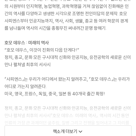
의 시원부터 인지혁명, 농업혁명, 과학혁명을 거쳐 끊임없이 진화해온 인
간의 역사를 다양하고 생생한 시각으로 조명한 전인미답의 문제작. 호모
사피엔스부터 인공지능까지, 역사, 사회, 생물, 종교 등 여러 학문의 경계
를 넘나들며 역사의 시간을 종횡무진 써내려간 문명 항해기.
호모 데우스 : 미래의 역사
“호모 데우스, 이것이 진화의 다음 단계다!”
정치, 종교, 문화 모든 구시대적 신화와 인공지능, 유전공학의 새로운 신이
만나 펼쳐낼 최후의 서사시
『사피엔스』는 우리가 어디에서 왔는지 알려주고, 『호모 데우스』는 우리가
어디로 가는지 알려준다.
미국, 영국, 프랑스, 독일, 중국, 일본 등 40개국 출간 확정!
정치, 종교, 문화 모든 구시대적 신화와 인공지능, 유전공학의 새로운 신이
만나 펼쳐낼 최후의 서사시『호모 데우스: 미래의 역사』. 역사의 시간 동안
인류의 가장 큰 과제이던 굶주림, 질병 그리고 전쟁을 밀어내고 그 자리를
차지한 것은 무엇인가? 지구를 평정하고 신이 된 인간은 어떤 운명을 만들
책소개 더보기