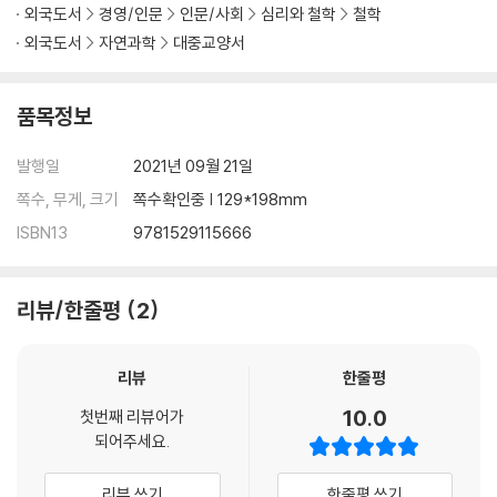
외국도서
경영/인문
인문/사회
심리와 철학
철학
외국도서
자연과학
대중교양서
품목정보
발행일
2021년 09월 21일
쪽수, 무게, 크기
쪽수확인중 | 129*198mm
ISBN13
9781529115666
리뷰/한줄평
2
리뷰
한줄평
10.0
첫번째 리뷰어가
되어주세요.
리뷰 쓰기
한줄평 쓰기