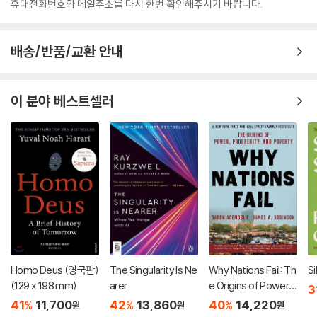
휴대전화번호와 메일주소를 다시 한번 확인해주시기 바랍니다.
배송/반품/교환 안내
이 분야 베스트셀러
Homo Deus (영국판)
The Singularity Is Ne
Why Nations Fail: Th
Si
(129 x 198 mm)
arer
e Origins of Power,
3
Prosperity, and Pov
41
11,700
42
13,860
40
14,220
%
%
%
원
원
원
erty