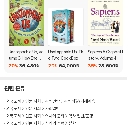
HOMO DEUS
21 LESSONS FOR THE 21ST CENTURY
These books are must haves for anyone interested in the hist
ory of humanity and the lessons we can learn from the past as
we prepare for our future.
These books have sold over 30 million copies in 60 languages
Unstoppable Us, Vo
Unstoppable Us: Th
Sapiens A Graphic H
worldwide and they continue to take the world by storm.
lume 3: How Enemi
e Two-Book Boxed
istory, Volume 4
es Become Friends
Set: How Humans T
20
36,480
20
64,000
35
28,600
%
%
%
원
원
원
ook Over the World
Yuval Noah Harari
, bestselling historian and philosopher, is c
and Why the World I
onsidered one of the world's most influential thinkers and pub
sn't Fair
ic intellectuals. He has a PhD from the University of Oxford an
관련 분류
d now lectures at the department of history, the Hebrew Univ
ersity of Jerusalem.
외국도서
인문 사회
사회일반
사회비평/미래예측
외국도서
인문 사회
사회일반
외국도서
인문 사회
역사와 문화
역사 일반/문명
외국도서
인문 사회
심리와 철학
철학