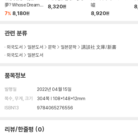
夢? Whose Dream
噓
8,320
8
원
Did You See?
7
8,180
8,920
%
원
원
관련 분류
외국도서
일본도서
문학
일본문학
講談社 文庫/新書
외국도서
일본도서
품목정보
발행일
2022년 04월 15일
쪽수, 무게, 크기
304쪽 | 108*148*12mm
ISBN13
9784065276556
리뷰/한줄평
0