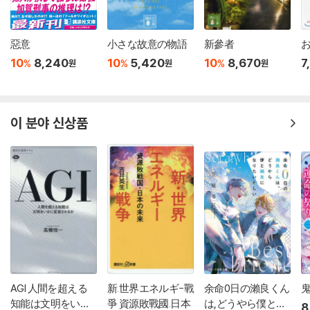
惡意
小さな故意の物語
新參者
10
8,240
10
5,420
10
8,670
7
%
%
%
원
원
원
이 분야 신상품
AGI 人間を超える
新.世界エネルギ-戰
余命0日の瀨良くん
鬼
知能は文明をいか
爭 資源敗戰國.日本
は,どうやら僕と親
8