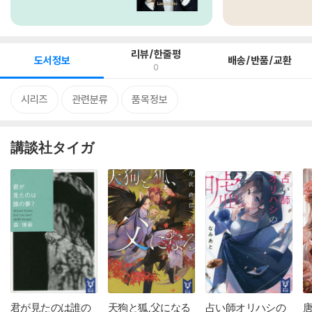
리뷰/한줄평
도서정보
배송/반품/교환
0
시리즈
관련분류
품목정보
講談社タイガ
君が見たのは誰の
天狗と狐,父になる
占い師オリハシの