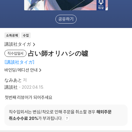
공유하기
소득공제
수입
講談社タイガ
占い師オリハシの噓
직수입일서
講談社タイガ
바인딩/에디션 안내
なみあと
저
講談社
2022.04.15.
첫번째 리뷰어가 되어주세요
직수입외서는 변심/착오로 인해 주문을 취소할 경우
해외주문
취소수수료 20%
가 부과됩니다.