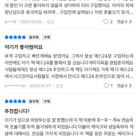
데 좀만 더 크면 좋아하지 않을까 생각하며 미리 구입했어요. 아이의 최애
장난감으로 등극하길 바라며... 구입전에 살펴보니 이런 촛불끄기 토이북
이 다른 출판사에서 나온 것도 있던데 책안쪽 그림 색감이나 내용이 블루
p***8
2023.09.05.
신고
2
댓글
0
래빗에서 나온
종이책
구매
아기가 좋아했어요
싸게 구입하고 빠르게배송 받았어요 그래서 항상 예스24로 구입하는데
이번에도 아기 책 예스24를 통해서 잘 샀습니다개미지옥을 경험중이에요
사람들에게도 항상 예스24 추천하고 제 책도 아기책도 가족 책 다 예스24
에서 사고있어요사람들도 서점에서 안사고 예스24 온라인으로 많이 사는
것같아요 이유가있어요 ! 앞으로도 아기 책은 계속해서 커갈때까지 살것
s*******m
2024.01.07.
신고
1
댓글
0
같아요
종이책
구매
추천합니다!
아기가 입으로 바람부는걸 잘 못했는데 이 책 덕분에 후~후~ 계속 연습하
며 초불기를 무척 즐거워하게 되었습니다.더불어 케이크와 생일축하의 개
념에 대해서도 관심을 가지게 되었습니다.이 책을 읽은 뒤로는 케이크나