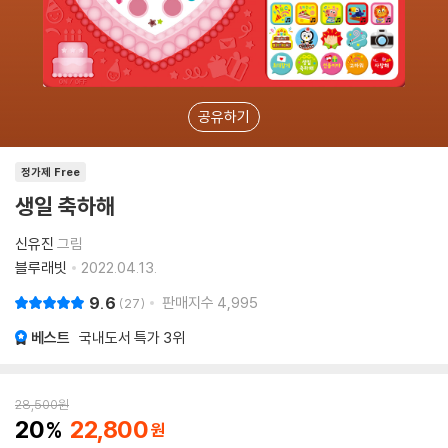
공유하기
정가제 Free
생일 축하해
신유진
그림
블루래빗
2022.04.13.
9.6
판매지수
4,995
27
베스트
국내도서 특가
3위
28,500
원
20
22,800