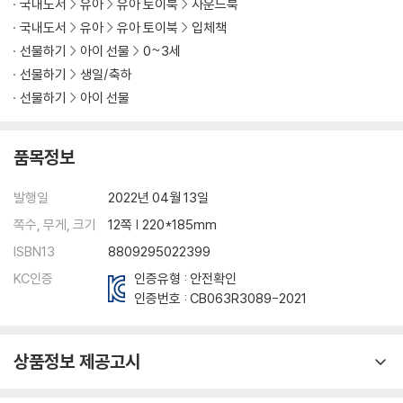
국내도서
유아
유아 토이북
사운드북
국내도서
유아
유아 토이북
입체책
선물하기
아이 선물
0~3세
선물하기
생일/축하
선물하기
아이 선물
품목정보
발행일
2022년 04월 13일
쪽수, 무게, 크기
12쪽 | 220*185mm
ISBN13
8809295022399
KC인증
인증유형 : 안전확인
인증번호 :
CB063R3089-2021
상품정보 제공고시