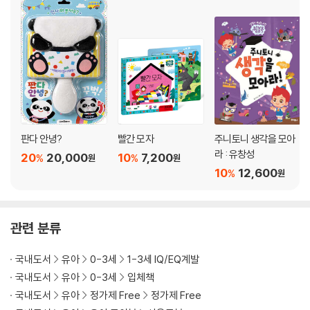
판다 안녕?
빨간 모자
주니토니 생각을 모아
라 : 유창성
20
20,000
10
7,200
%
%
원
원
10
12,600
%
원
관련 분류
국내도서
유아
0-3세
1-3세 IQ/EQ계발
국내도서
유아
0-3세
입체책
국내도서
유아
정가제 Free
정가제 Free