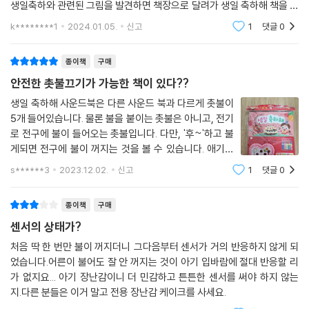
생일축하와 관련된 그림을 발견하면 책장으로 달려가 생일 축하해 책을 꺼
내와 가지고 놉니다.아기자기한 그림책 내용으로 나와있는 초의 개수와 수
k********1
2024.01.05.
신고
1
댓글
0
세기와도 연결할
종이책
구매
안전한 촛불끄기가 가능한 책이 있다??
생일 축하해 사운드북은 다른 사운드 북과 다르게 촛불이
5개 들어있습니다. 물론 불을 붙이는 촛불은 아니고, 전기
로 전구에 불이 들어오는 촛불입니다. 다만, '후~'하고 불
게되면 전구에 불이 꺼지는 것을 볼 수 있습니다. 애기들
이 가장 좋아하는 행동이 촛불 불 끄는것인데 불 없이 안
s******3
2023.12.02.
신고
1
댓글
0
전하게 할 수있는 놀이와 생일축하 송이 같이나오는 사운
드 북이 최고지요. 동요는 happy birthday
종이책
구매
센서의 상태가?
처음 딱 한 번만 불이 꺼지더니 그다음부터 센서가 거의 반응하지 않게 되
었습니다.어른이 불어도 잘 안 꺼지는 것이 아기 입바람에 절대 반응할 리
가 없지요... 아기 장난감이니 더 민감하고 튼튼한 센서를 써야 하지 않는
지.다른 분들은 이거 말고 전용 장난감 케이크를 사세요.