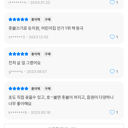
i********i
2024.01.22.
1
종이책
구매
촛불끄기로 유치원, 어린이집 인기 1위 책 등극
s******3
2023.12.02.
1
종이책
구매
진작 살 걸 그랬어요
g*****s
2023.08.07.
1
종이책
구매
초도 직접 꽂을수 있고, 호~불면 촛불이 꺼지고, 음원이 다양하니
너무 좋아해요
k*******9
2023.05.18.
1