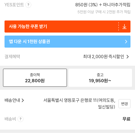
YES포인트
850원 (3%)
마니아추가적립
5만원 이상 구매 시 2천원 추가 적립
사용 가능한 쿠폰 받기
앱 다운 시 1천원 상품권
결제혜택
최대 2,000원 즉시할인
종이책
중고
22,800
원
19,950
원~
배송안내
서울특별시 영등포구 은행로 11(여의도동,
변경
일신빌딩)
배송비
무료