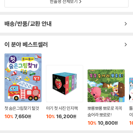
한줄평 전체보기
배송/반품/교환 안내
이 분야 베스트셀러
첫 숨은그림찾기 탈것
아기 첫 사진 인지책
뽀롱뽀롱 뽀로로 꼭꼭
튤
숨어라 뽀로로!
이
10
7,650
10
16,200
%
%
원
원
10
10,800
1
%
원