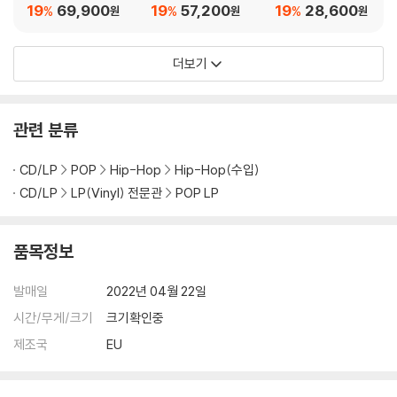
19
69,900
19
57,200
19
28,600
%
%
%
원
원
원
더보기
관련 분류
CD/LP
POP
Hip-Hop
Hip-Hop(수입)
CD/LP
LP(Vinyl) 전문관
POP LP
품목정보
발매일
2022년 04월 22일
시간/무게/크기
크기확인중
제조국
EU