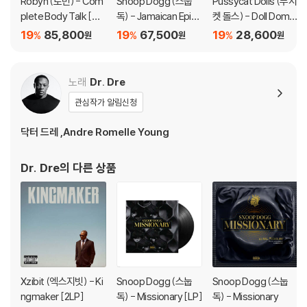
Robyn (로빈) - Com
Snoop Dogg (스눕
Pussycat Dolls (푸시
plete Body Talk [코
독) - Jamaican Episo
켓 돌스) - Doll Domin
크 보틀 컬러 2LP]
de [퍼플 컬러 LP]
ation
19
85,800
19
67,500
19
28,600
%
%
%
원
원
원
노래
Dr. Dre
관심작가 알림신청
닥터 드레 ,Andre Romelle Young
Dr. Dre
의 다른 상품
Xzibit (엑스지빗) - Ki
Snoop Dogg (스눕
Snoop Dogg (스눕
ngmaker [2LP]
독) - Missionary [LP]
독) - Missionary