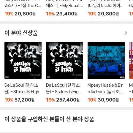
웨스트) - 1집 The Col
웨스트) - My Beautif
(타일러 더 크리에이
6집
lege Dropout
ul Dark Twisted Fant
터) - 5집 Igor
19
20,800
19
23,400
19
20,800
1
%
%
%
원
원
원
asy
이 분야 신상품
De La Soul (델 라 소
De La Soul (델 라 소
Nipsey Hussle & Bin
M
울) - Stakes Is High
울) - Stakes Is High
o Rideaux (닙시 허슬
-
[컬러 4LP]
& 비노 리도) - Prolific
19
57,200
19
257,400
19
30,900
1
%
%
%
원
원
원
이 상품을 구입하신 분들이 산 분야 상품