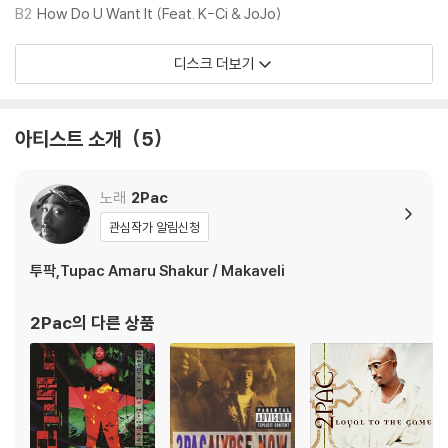
B2
How Do U Want It (Feat. K-Ci & JoJo)
※ 디스크 외관 불량
1) 열을 가하여 제작하는 바이닐 공정 특성상 디스크 표면이 미세하게 울
디스크 더보기
렁거리거나 휘어지는 경우가 있습니다.
재생이 불안정한 경우 스태빌라이저를 사용하시면 좀 더 안정적인 재생이
가능합니다.
아티스트 소개
5
2) 재생 음역의 왜곡을 최소화 하고 반복 재생시에도 최대한 일관되게 유
지되도록 디스크 센터 홀 구경이 작게 제작되는 경우가 있습니다. 턴테이
블 스핀들에 맞지 않는 경우에는 전용 제품 등을 이용하여 센터 홀을 조정
노래
2Pac
하시면 해결됩니다.
관심작가 알림신청
3) 디스크에 미세한 잔 흠집이 남아있거나 인쇄 면이 깨끗하지 않은 경우
가 있으며, 이는 상품의 불량이 아닙니다. 단, 재생에 이상이 있는 경우에는
투팍,Tupac Amaru Shakur / Makaveli
불량으로 인한 반품/교환이 가능합니다
2Pac
의 다른 상품
※ 컬러 디스크
아래에 해당하는 경우는 불량이 아니므로 개봉 후 반품/교환이 불가합니
다.
1) 컬러 디스크는 웹 이미지와 실제 색상이 차이가 날 수 있습니다.
2) 컬러 디스크의 특성상 제작 공정시 앨범마다 색상 차이가 나는 경우도