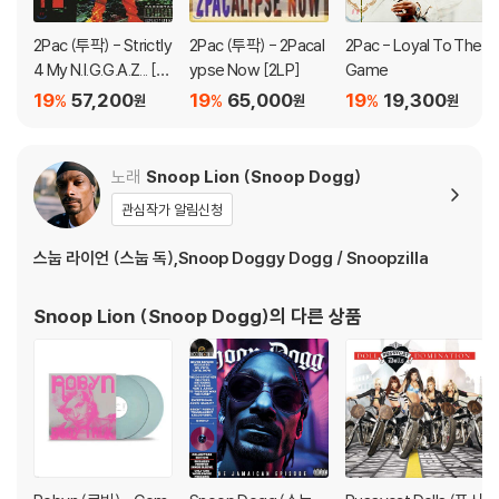
있습니다.
3) 컬러 디스크는 제작 과정에서 다른 색상 염료가 섞여 얼룩과 번짐, 반점
2Pac (투팍) - Strictly
2Pac (투팍) - 2Pacal
2Pac - Loyal To The
등이 발생할 수 있습니다.
4 My N.I.G.G.A.Z... [2
ypse Now [2LP]
Game
LP]
19
57,200
19
65,000
19
19,300
%
%
%
원
원
원
※ 반품/교환 안내
1) 불량으로 인한 반품/교환 요청 시에는 불량 확인을 위해 개봉 시의 동영
상을 요청할 수 있으며, 동영상이 없는 경우 반품/교환이 제한될 수 있습니
노래
Snoop Lion (Snoop Dogg)
다.
관심작가 알림신청
관련 사진과 동영상 및 재생 기기 모델명을 첨부하여 첨부하여 고객센터에
문의 바랍니다.
스눕 라이언 (스눕 독),Snoop Doggy Dogg / Snoopzilla
2) LP는 잦은 배송 과정에서 재킷에 손상이 발생할 가능성이 높고 재판매
가 어려우므로 신중한 구매를 부탁드립니다.
Snoop Lion (Snoop Dogg)
의 다른 상품