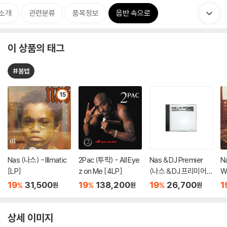
소개
관련분류
품목정보
음반 속으로
이 상품의 태그
#붐뱁
15
Nas (나스) - Illmatic
2Pac (투팍) - All Eye
Nas & DJ Premier
N
[LP]
z on Me [4LP]
(나스 & DJ 프리미어)
Wr
- Light-Years
19
31,500
19
138,200
19
26,700
1
%
%
%
원
원
원
상세 이미지