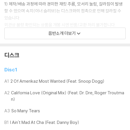
1) 제작/배송 과정에 따라 경미한 재킷 주름, 모서리 눌림, 갈라짐이 발생
할 수 있으며 속지(이너 슬리브)는 디스크와의 접촉으로 인해 갈라질 수
있습니다.
외관상 불량 확인되는 상품을 개봉 시엔 반품/교환 처리 불가합니다.
2) 디스크 라벨은 공정상 매끄럽게 부착되지 않을 수도 있으며 겉포장 비
음반소개 더보기
닐은 품질보증대상이 아닙니다.
3) 일본 제작 LP는 대부분 겉비닐이 밀봉되어 있지 않습니다.
4) 디지털 다운로드 코드는 본사에서 공지 없이 증정 종료될 수 있습니다.
디스크
※ 재생 불량
Disc1
1) 침압 조절 기능이 없는 턴테이블을 사용하시는 경우, (주로 올인원 형태
모델) 다이내믹 사운드의 편차가 큰 트랙을 재생할 때 이상 현상이 발생할
A1
2 Of Amerikaz Most Wanted (Feat. Snoop Dogg)
수 있습니다.
A2
California Love (Original Mix) (Feat. Dr. Dre, Roger Troutma
기기 문제로 인해 발생하는 재생 불량 현상에 대해서는 반품/교환이 불가
n)
하니 침압 조절이 가능한 기기에서 재생하실 것을 권유 드립니다.
2) 디스크는 정전기와 먼지로 인해 재생이 원활하지 않은 경우가 있습니
A3
So Many Tears
다. 전용 제품으로 이를 제거하면 대부분 해결됩니다.
3) 바늘에 먼지가 쌓이는 경우에도 재생이 원활하지 않을 수 있습니다.
B1
I Ain't Mad At Cha (Feat. Danny Boy)