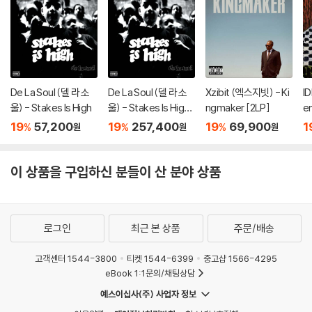
De La Soul (델 라 소
De La Soul (델 라 소
Xzibit (엑스지빗) - Ki
I
울) - Stakes Is High
울) - Stakes Is High
ngmaker [2LP]
en
[컬러 4LP]
[
19
57,200
19
257,400
19
69,900
1
%
%
%
원
원
원
이 상품을 구입하신 분들이 산 분야 상품
로그인
최근 본 상품
주문/배송
고객센터 1544-3800
티켓 1544-6399
중고샵 1566-4295
eBook 1:1문의/채팅상담
예스이십사(주) 사업자 정보