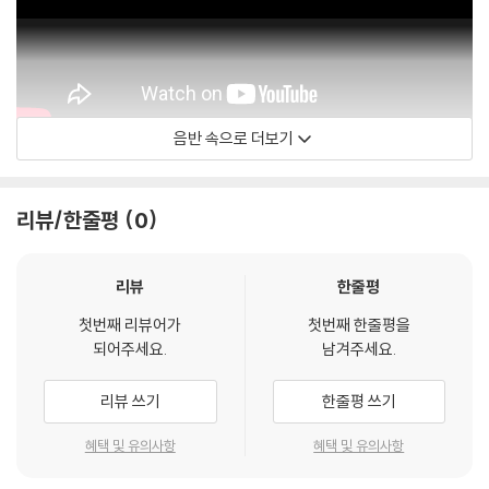
음반 속으로 더보기
리뷰/한줄평
0
리뷰
한줄평
첫번째 리뷰어가
첫번째 한줄평을
되어주세요.
남겨주세요.
리뷰 쓰기
한줄평 쓰기
50 Cent / SnoopDoggTV
혜택 및 유의사항
혜택 및 유의사항