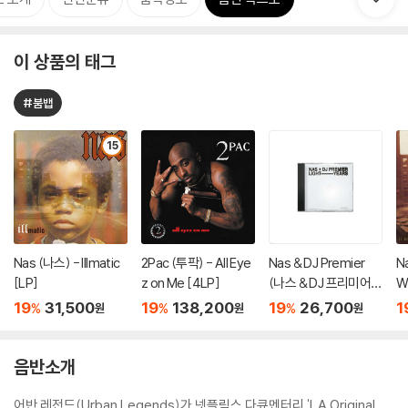
이 상품의 태그
#붐뱁
15
Nas (나스) - Illmatic
2Pac (투팍) - All Eye
Nas & DJ Premier
N
[LP]
z on Me [4LP]
(나스 & DJ 프리미어)
Wr
- Light-Years
19
31,500
19
138,200
19
26,700
1
%
%
%
원
원
원
음반소개
어반 레전드(Urban Legends)가 넷플릭스 다큐멘터리 'LA Original