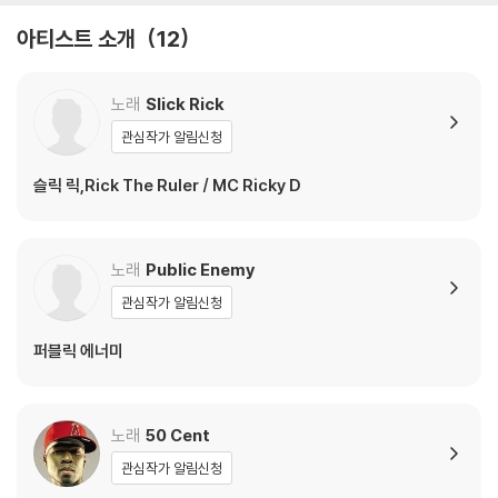
2) 재생 음역의 왜곡을 최소화 하고 반복 재생시에도 최대한 일관되게 유
아티스트 소개
12
지되도록 디스크 센터 홀 구경이 작게 제작되는 경우가 있습니다. 턴테이
블 스핀들에 맞지 않는 경우에는 전용 제품 등을 이용하여 센터 홀을 조정
하시면 해결됩니다.
노래
Slick Rick
3) 디스크에 미세한 잔 흠집이 남아있거나 인쇄 면이 깨끗하지 않은 경우
관심작가 알림신청
가 있으며, 이는 상품의 불량이 아닙니다. 단, 재생에 이상이 있는 경우에는
불량으로 인한 반품/교환이 가능합니다
슬릭 릭,Rick The Ruler / MC Ricky D
※ 컬러 디스크
아래에 해당하는 경우는 불량이 아니므로 개봉 후 반품/교환이 불가합니
노래
Public Enemy
다.
관심작가 알림신청
1) 컬러 디스크는 웹 이미지와 실제 색상이 차이가 날 수 있습니다.
2) 컬러 디스크의 특성상 제작 공정시 앨범마다 색상 차이가 나는 경우도
퍼블릭 에너미
있습니다.
3) 컬러 디스크는 제작 과정에서 다른 색상 염료가 섞여 얼룩과 번짐, 반점
등이 발생할 수 있습니다.
노래
50 Cent
※ 반품/교환 안내
관심작가 알림신청
1) 불량으로 인한 반품/교환 요청 시에는 불량 확인을 위해 개봉 시의 동영