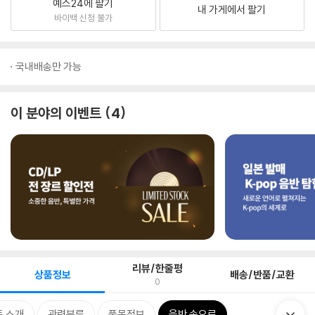
예스24에 팔기
내 가게에서 팔기
바이백 신청 불가
국내배송만 가능
이 분야의 이벤트
4
리뷰/한줄평
상품정보
배송/반품/교환
0
 소개
관련분류
품목정보
음반 속으로