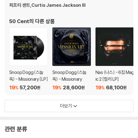
피프티 센트,Curtis James Jackson III
상을 요청할 수 있으며, 동영상이 없는 경우 반품/교환이 제한될 수 있습니
다.
관련 사진과 동영상 및 재생 기기 모델명을 첨부하여 첨부하여 고객센터에
50 Cent
의 다른 상품
문의 바랍니다.
2) LP는 잦은 배송 과정에서 재킷에 손상이 발생할 가능성이 높고 재판매
가 어려우므로 신중한 구매를 부탁드립니다.
Snoop Dogg (스눕
Snoop Dogg (스눕
Nas (나스) - 6집 Mag
독) - Missionary [LP]
독) - Missionary
ic 2 [컬러 LP]
19
57,200
19
28,600
19
68,100
%
%
%
원
원
원
더보기
관련 분류