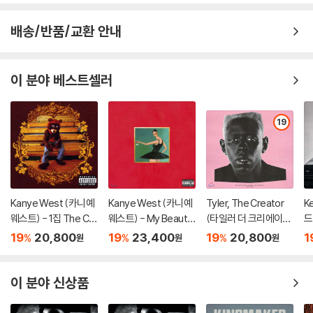
배송/반품/교환 안내
이 분야 베스트셀러
19
Kanye West (카니예
Kanye West (카니예
Tyler, The Creator
K
웨스트) - 1집 The Col
웨스트) - My Beautif
(타일러 더 크리에이
드
lege Dropout
ul Dark Twisted Fant
터) - 5집 Igor
19
20,800
19
23,400
19
20,800
1
%
%
%
원
원
원
asy
이 분야 신상품