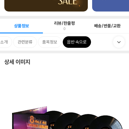
리뷰/한줄평
상품정보
배송/반품/교환
0
 소개
관련분류
품목정보
음반 속으로
상세 이미지