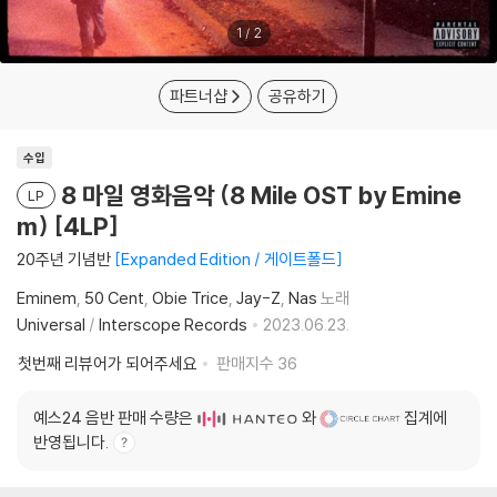
1
/
2
파트너샵
공유하기
수입
8 마일 영화음악 (8 Mile OST by Emine
LP
m) [4LP]
20주년 기념반
Expanded Edition / 게이트폴드
Eminem
50 Cent
Obie Trice
Jay-Z
Nas
노래
Universal
/
Interscope Records
2023.06.23.
첫번째 리뷰어가 되어주세요
판매지수
36
예스24 음반 판매 수량은
와
집계에
반영됩니다.