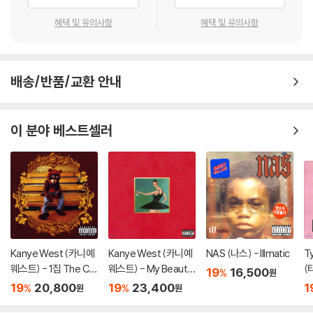
혜택 및 유의사항
혜택 및 유의사항
배송/반품/교환 안내
이 분야 베스트셀러
Kanye West (카니예
Kanye West (카니예
NAS (나스) - Illmatic
Ty
웨스트) - 1집 The Col
웨스트) - My Beautif
(
19
16,500
%
원
lege Dropout
ul Dark Twisted Fant
터)
19
20,800
19
23,400
1
%
%
원
원
asy