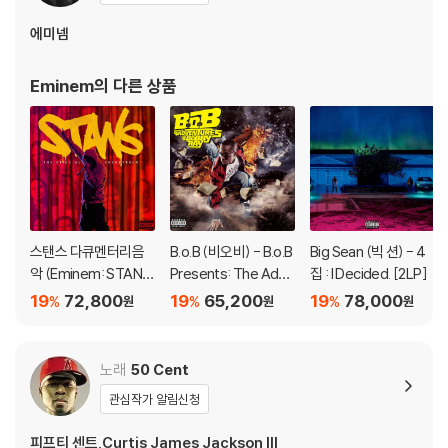
하시면 해결됩니다.
에미넴
3) 디스크에 미세한 잔 흠집이 남아있거나 인쇄 면이 깨끗하지 않은 경우
가 있으며, 이는 상품의 불량이 아닙니다. 단, 재생에 이상이 있는 경우에는
Eminem
의 다른 상품
불량으로 인한 반품/교환이 가능합니다
※ 컬러 디스크
아래에 해당하는 경우는 불량이 아니므로 개봉 후 반품/교환이 불가합니
다.
1) 컬러 디스크는 웹 이미지와 실제 색상이 차이가 날 수 있습니다.
2) 컬러 디스크의 특성상 제작 공정시 앨범마다 색상 차이가 나는 경우도
스탠스 다큐멘터리음
B.o.B (비오비) - B.o.B
Big Sean (빅 션) - 4
있습니다.
악 (Eminem: STANS
Presents: The Adve
집 : I Decided. [2LP]
3) 컬러 디스크는 제작 과정에서 다른 색상 염료가 섞여 얼룩과 번짐, 반점
Soundtrack) [컬러 2
ntures of Bobby Ra
19
72,800
19
65,200
19
78,000
%
%
%
원
원
원
등이 발생할 수 있습니다.
LP]
y [2LP]
※ 반품/교환 안내
노래
50 Cent
1) 불량으로 인한 반품/교환 요청 시에는 불량 확인을 위해 개봉 시의 동영
관심작가 알림신청
상을 요청할 수 있으며, 동영상이 없는 경우 반품/교환이 제한될 수 있습니
다.
피프티 센트,Curtis James Jackson III