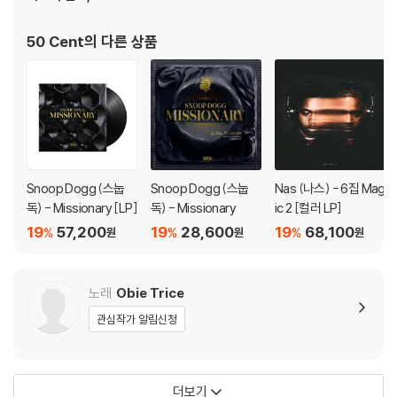
관련 사진과 동영상 및 재생 기기 모델명을 첨부하여 첨부하여 고객센터에
문의 바랍니다.
50 Cent
의 다른 상품
2) LP는 잦은 배송 과정에서 재킷에 손상이 발생할 가능성이 높고 재판매
가 어려우므로 신중한 구매를 부탁드립니다.
Snoop Dogg (스눕
Snoop Dogg (스눕
Nas (나스) - 6집 Mag
독) - Missionary [LP]
독) - Missionary
ic 2 [컬러 LP]
19
57,200
19
28,600
19
68,100
%
%
%
원
원
원
노래
Obie Trice
관심작가 알림신청
더보기