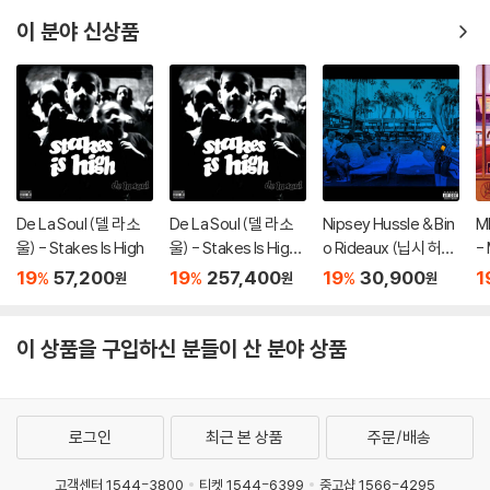
이 분야 신상품
De La Soul (델 라 소
De La Soul (델 라 소
Nipsey Hussle & Bin
M
울) - Stakes Is High
울) - Stakes Is High
o Rideaux (닙시 허슬
-
[컬러 4LP]
& 비노 리도) - Prolific
19
57,200
19
257,400
19
30,900
1
%
%
%
원
원
원
이 상품을 구입하신 분들이 산 분야 상품
로그인
최근 본 상품
주문/배송
고객센터 1544-3800
티켓 1544-6399
중고샵 1566-4295