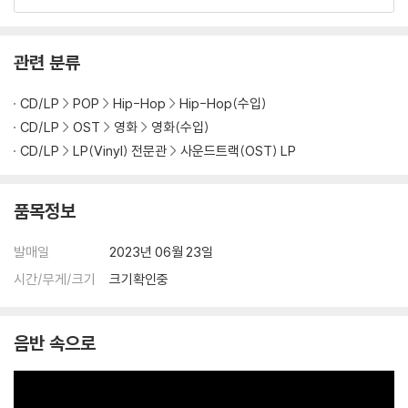
관련 분류
CD/LP
POP
Hip-Hop
Hip-Hop(수입)
CD/LP
OST
영화
영화(수입)
CD/LP
LP(Vinyl) 전문관
사운드트랙(OST) LP
품목정보
발매일
2023년 06월 23일
시간/무게/크기
크기확인중
음반 속으로