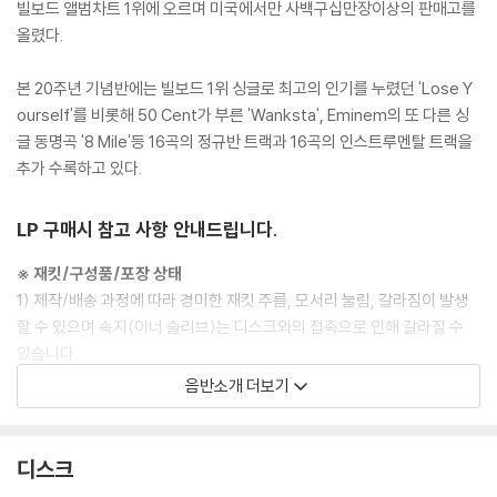
빌보드 앨범차트 1위에 오르며 미국에서만 사백구십만장이상의 판매고를
올렸다.
본 20주년 기념반에는 빌보드 1위 싱글로 최고의 인기를 누렸던 'Lose Y
ourself'를 비롯해 50 Cent가 부른 'Wanksta', Eminem의 또 다른 싱
글 동명곡 '8 Mile'등 16곡의 정규반 트랙과 16곡의 인스트루멘탈 트랙을
추가 수록하고 있다.
LP 구매시 참고 사항 안내드립니다.
※ 재킷/구성품/포장 상태
1) 제작/배송 과정에 따라 경미한 재킷 주름, 모서리 눌림, 갈라짐이 발생
할 수 있으며 속지(이너 슬리브)는 디스크와의 접촉으로 인해 갈라질 수
있습니다.
외관상 불량 확인되는 상품을 개봉 시엔 반품/교환 처리 불가합니다.
음반소개 더보기
2) 디스크 라벨은 공정상 매끄럽게 부착되지 않을 수도 있으며 겉포장 비
닐은 품질보증대상이 아닙니다.
3) 일본 제작 LP는 대부분 겉비닐이 밀봉되어 있지 않습니다.
디스크
4) 디지털 다운로드 코드는 본사에서 공지 없이 증정 종료될 수 있습니다.