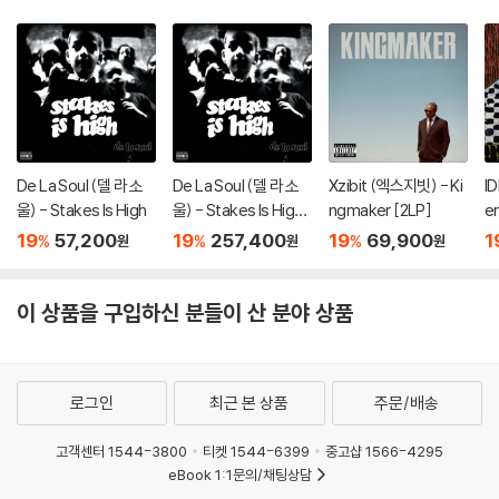
De La Soul (델 라 소
De La Soul (델 라 소
Xzibit (엑스지빗) - Ki
I
울) - Stakes Is High
울) - Stakes Is High
ngmaker [2LP]
en
[컬러 4LP]
[
19
57,200
19
257,400
19
69,900
1
%
%
%
원
원
원
이 상품을 구입하신 분들이 산 분야 상품
로그인
최근 본 상품
주문/배송
고객센터 1544-3800
티켓 1544-6399
중고샵 1566-4295
eBook 1:1문의/채팅상담