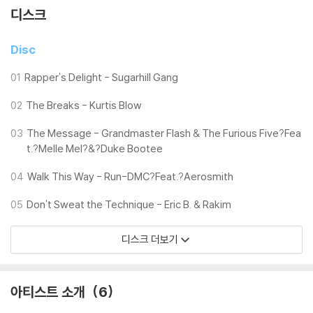
디스크
Disc
01
Rapper's Delight - Sugarhill Gang
02
The Breaks - Kurtis Blow
03
The Message - Grandmaster Flash & The Furious Five?Fea
t.?Melle Mel?&?Duke Bootee
04
Walk This Way - Run-DMC?Feat.?Aerosmith
05
Don't Sweat the Technique - Eric B. & Rakim
디스크 더보기
아티스트 소개
6