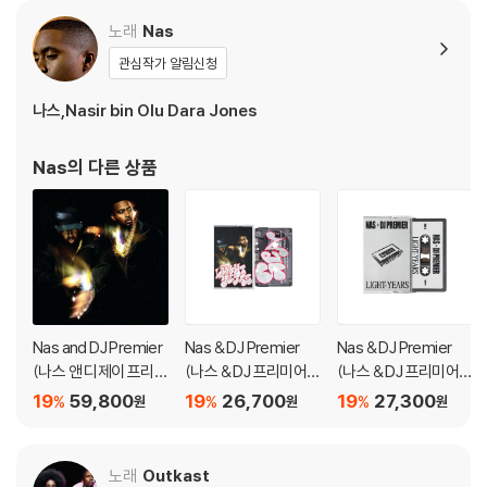
노래
Nas
관심작가 알림신청
나스,Nasir bin Olu Dara Jones
Nas
의 다른 상품
Nas and DJ Premier
Nas & DJ Premier
Nas & DJ Premier
(나스 앤 디제이 프리미
(나스 & DJ 프리미어)
(나스 & DJ 프리미어)
어) - Light-Years [2
- Light-Years [카세
- Light - Years [카세
19
59,800
19
26,700
19
27,300
%
%
%
원
원
원
LP]
트테이프]
트테이프]
노래
Outkast