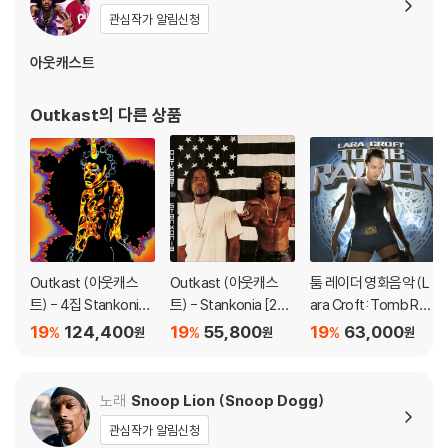
관심작가 알림신청
아웃캐스트
Outkast
의 다른 상품
Outkast (아웃캐스
Outkast (아웃캐스
툼 레이더 영화음악 (L
트) - 4집 Stankonia
트) - Stankonia [2L
ara Croft: Tomb Rai
[퍼플 마블 컬러 3LP]
P]
der OST) [메탈 골든
19
124,400
19
55,800
19
63,000
%
%
%
원
원
원
트라이앵글 컬러 2LP]
노래
Snoop Lion (Snoop Dogg)
관심작가 알림신청