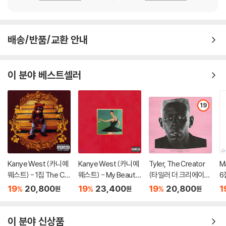
배송/반품/교환 안내
이 분야 베스트셀러
19
Kanye West (카니예
Kanye West (카니예
Tyler, The Creator
Ma
웨스트) - 1집 The Col
웨스트) - My Beautif
(타일러 더 크리에이
6집
lege Dropout
ul Dark Twisted Fant
터) - 5집 Igor
19
20,800
19
23,400
19
20,800
1
%
%
%
원
원
원
asy
이 분야 신상품