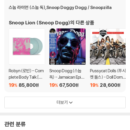
스눕 라이언 (스눕 독),Snoop Doggy Dogg / Snoopzilla
Snoop Lion (Snoop Dogg)
의 다른 상품
Robyn (로빈) - Com
Snoop Dogg (스눕
Pussycat Dolls (푸시
plete Body Talk [코
독) - Jamaican Episo
켓 돌스) - Doll Domin
크 보틀 컬러 2LP]
de [퍼플 컬러 LP]
ation
19
85,800
19
67,500
19
28,600
%
%
%
원
원
원
더보기
관련 분류