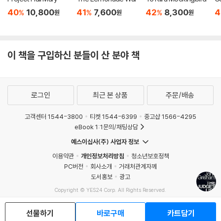
40
10,800
41
7,600
42
8,300
4
%
%
%
원
원
원
이 책을 구입하신 분들이 산 분야 책
로그인
최근 본 상품
주문/배송
고객센터 1544-3800
티켓 1544-6399
중고샵 1566-4295
eBook 1:1문의/채팅상담
예스이십사(주) 사업자 정보
이용약관
개인정보처리방침
청소년보호정책
PC버전
회사소개
거래처관계자께
도서홍보
광고
Copyright © YES24 Corp. All Rights Reserved.
MATOM11
선물하기
바로구매
카트담기