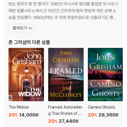
w keeping her name off his list.
받는 원작자 중 한 명이다. 1981년 미시시피 법대를 졸업한 뒤 사우스
헤븐 법률사무소에서 근 10년간 근무하며 범죄 변호와 개인 상해 소
송을 전담했다. 1983년에는 주 의회 하원의원으로 선출되기도 했다.
그는 미국 남부의 테네시 주에서 평범한 변호사 생활을 하던 중 소설
펼쳐보기
가로 변신했다. 어렸을 때 꿈은 또래의 그 모든 아이들처럼 메이저리
그 홈런왕을 동경하는 프로야구 선수였다지만, 프로 선수로서 마땅
존 그리샴
의 다른 상품
한 경력을 쌓기에는 스포츠를 전문적으로 감당
The Widow
Framed: Astonishin
Camino Ghosts
g True Stories of Wr
20
14,000
20
29,360
%
%
원
원
ongful Convictions
20
27,440
%
원