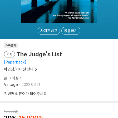
사이즈비교
공유하기
소득공제
The Judge's List
외서
Paperback
바인딩/에디션 안내
존 그리샴
저
Vintage
2022.06.21.
첫번째 리뷰어가 되어주세요
19,900
원
20
15,920