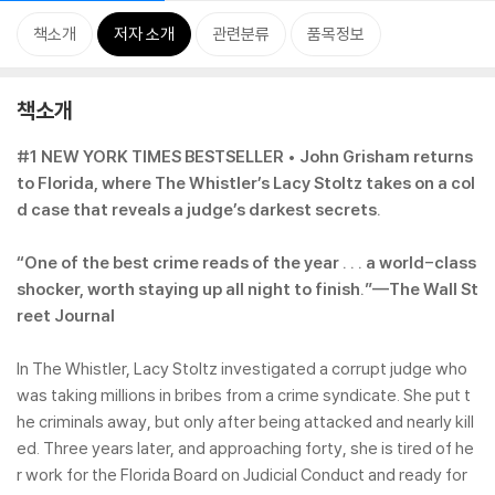
책소개
저자 소개
관련분류
품목정보
책소개
#1 NEW YORK TIMES BESTSELLER • John Grisham returns
to Florida, where The Whistler’s Lacy Stoltz takes on a col
d case that reveals a judge’s darkest secrets.
“One of the best crime reads of the year . . . a world-class
shocker, worth staying up all night to finish.”—The Wall St
reet Journal
In The Whistler, Lacy Stoltz investigated a corrupt judge who
was taking millions in bribes from a crime syndicate. She put t
he criminals away, but only after being attacked and nearly kill
ed. Three years later, and approaching forty, she is tired of he
r work for the Florida Board on Judicial Conduct and ready for