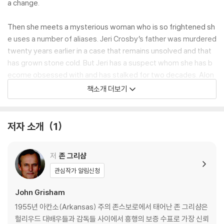
a change.
Then she meets a mysterious woman who is so frightened sh
e uses a number of aliases. Jeri Crosby’s father was murdered
twenty years earlier in a case that remains unsolved and that
has grown stone cold. But Jeri has a suspect whom she has b
ecome obsessed with and has stalked for two decades. Alon
g the way, she has discovered other victims.
책소개 더보기
The man Jeri holds responsible for all these deaths is brilliant,
patient, and always one step ahead of law enforcement. He is
저자 소개
1
the most cunning of all serial killers. He knows forensics, polic
e procedure, and most important: he knows the law.
저
존 그리샴
He is a judge, in Florida—under Lacy’s jurisdiction.
관심작가 알림신청
John Grisham
But the man keeps a record of all his victims and targets, peo
ple unlucky enough to have crossed his path and wronged him
1955년 아칸소(Arkansas) 주의 존스보로에서 태어난 존 그리샴은
in some way. Lacy must work to take him down, while someho
헐리우드 대배우들과 감독들 사이에서 흥행의 보증 수표로 가장 신뢰