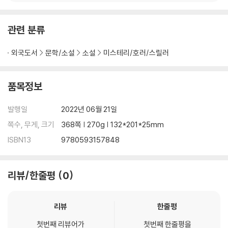
관련 분류
외국도서
문학/소설
소설
미스테리/호러/스릴러
품목정보
발행일
2022년 06월 21일
쪽수, 무게, 크기
368쪽 | 270g | 132*201*25mm
ISBN13
9780593157848
리뷰/한줄평
0
리뷰
한줄평
첫번째 리뷰어가
첫번째 한줄평을