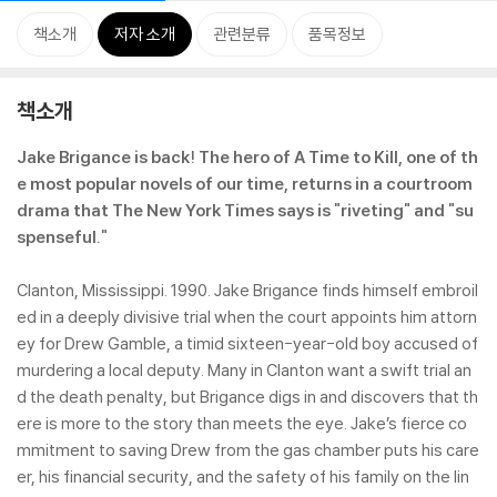
책소개
저자 소개
관련분류
품목정보
책소개
Jake Brigance is back! The hero of A Time to Kill, one of th
e most popular novels of our time, returns in a courtroom
drama that The New York Times says is "riveting" and "su
spenseful."
Clanton, Mississippi. 1990. Jake Brigance finds himself embroil
ed in a deeply divisive trial when the court appoints him attorn
ey for Drew Gamble, a timid sixteen-year-old boy accused of
murdering a local deputy. Many in Clanton want a swift trial an
d the death penalty, but Brigance digs in and discovers that th
ere is more to the story than meets the eye. Jake’s fierce co
mmitment to saving Drew from the gas chamber puts his care
er, his financial security, and the safety of his family on the lin