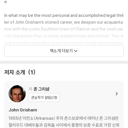
e.
In what may be the most personal and accomplished legal thril
ler of John Grisham’s storied career, we deepen our acquainta
nce with the iconic Southern town of Clanton and the vivid cas
t of characters that so many readers know and cherish. The re
sult is a richly rewarding novel that is both timely and timeless,
full of wit, drama, and―most of all―heart.
책소개 더보기
Bursting with all the courthouse scheming, small-town intrigu
e, and stunning plot twists that have become the hallmarks of
저자 소개
1
the master of the legal thriller, A Time for Mercy is John Grisha
m’s most powerful courtroom drama yet.
저
존 그리샴
There is a time to kill and a time for justice. Now comes A Tim
관심작가 알림신청
e for Mercy.
John Grisham
1955년 아칸소(Arkansas) 주의 존스보로에서 태어난 존 그리샴은
헐리우드 대배우들과 감독들 사이에서 흥행의 보증 수표로 가장 신뢰