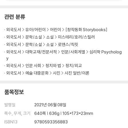
관련 분류
외국도서
유아/어린이
어린이
[창작동화 Storybooks]
외국도서
문학/소설
소설
미스테리/호러/스릴러
외국도서
문학/소설
소설
로맨스/칙릿
외국도서
대학교재/전문서적
인문/사회계열
심리학 Psycholog
y
외국도서
인문 사회
정치와 법
정치/외교
외국도서
예술 대중문화
사진
사진 일반/이론
품목정보
발행일
2021년 06월 08일
쪽수, 무게, 크기
640쪽 | 636g | 105*173*23mm
ISBN13
9780593356883