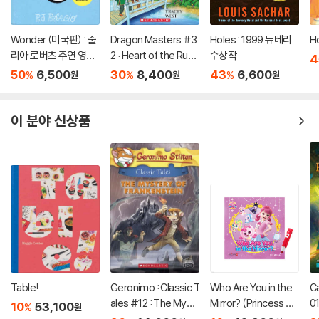
Wonder (미국판) : 줄
Dragon Masters #3
Holes : 1999 뉴베리
H
리아 로버츠 주연 영화
2 : Heart of the Ruby
수상작
4
'원더' 원작 소설
Dragon (A Branches
50
6,500
30
8,400
43
6,600
%
%
%
원
원
원
Book)
이 분야 신상품
Table!
Geronimo : Classic T
Who Are You in the
C
ales #12 : The Myst
Mirror? (Princess Ca
01
10
53,100
%
원
ery of Frankenstein
tch! Teenieping) (세