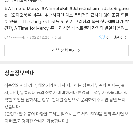
#ATimeforMercy #ATimetoKill #JohnGrisham #JakeBriganc
e (오디오북을 너무나 추천하지만 다소 폭력적인 묘사가 많아 조금 힘들
수 있음) The Judge's List를 읽고 존 그리샴의 책을 찾아헤매다가 발
견한, A Time for Mercy. 존 그리샴을 베스트셀러 작가의 반열에 올려준
(?) A Time to Kill의 속편이라고 볼 수 있다. Jake Brigance가 주인공
c********k
2022.12.20.
신고
0
댓글
0
인 소설인데, 이번 소설도 역시
리뷰 전체보기
상품정보안내
직수입외서의 경우, 해외거래처에서 제공하는 정보가 부족하여 제목, 표
지, 가격, 유통상태 등의 정보가 미비하거나 변경되는 경우가 있습니다. 정
확한 확인을 원하시는 경우, 일대일 상담으로 문의하여 주시면 답변 드리
겠습니다.
(판형과 판수 등이 다양한 도서는 찾으시는 도서의 ISBN을 알려 주시면 보
다 빠르고 정확한 안내가 가능합니다.)