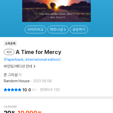
사이즈비교
파트너샵
공유하기
소득공제
A Time for Mercy
외서
Paperback, International edition
바인딩/에디션 안내
존 그리샴
저
Random House
2021.06.08.
10.0
판매지수
132
1
12,500
원
20
10,000