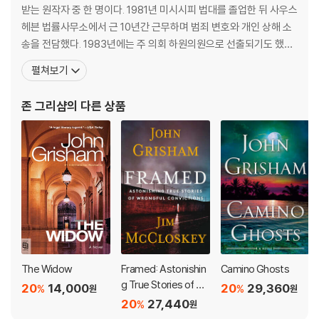
받는 원작자 중 한 명이다. 1981년 미시시피 법대를 졸업한 뒤 사우스
헤븐 법률사무소에서 근 10년간 근무하며 범죄 변호와 개인 상해 소
송을 전담했다. 1983년에는 주 의회 하원의원으로 선출되기도 했다.
그는 미국 남부의 테네시 주에서 평범한 변호사 생활을 하던 중 소설
펼쳐보기
가로 변신했다. 어렸을 때 꿈은 또래의 그 모든 아이들처럼 메이저리
그 홈런왕을 동경하는 프로야구 선수였다지만, 프로 선수로서 마땅
존 그리샴
의 다른 상품
한 경력을 쌓기에는 스포츠를 전문적으로 감당
The Widow
Framed: Astonishin
Camino Ghosts
g True Stories of Wr
20
14,000
20
29,360
%
%
원
원
ongful Convictions
20
27,440
%
원