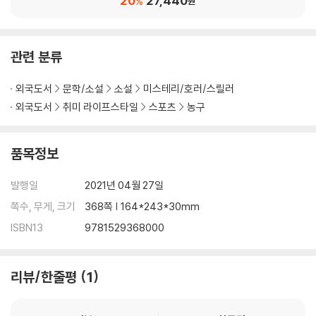
20
27,440
%
원
관련 분류
외국도서
문학/소설
소설
미스테리/호러/스릴러
외국도서
취미 라이프스타일
스포츠
농구
품목정보
발행일
2021년 04월 27일
쪽수, 무게, 크기
368쪽 | 164*243*30mm
ISBN13
9781529368000
리뷰/한줄평
1