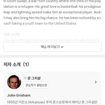
in South Sudan, a war-torn country where one third of the pop
ulation is a refugee. His great love is basketball: his prodigious
leap and lightning speed make him an exceptional player. And i
t may also bring him his big chance: he has been noticed by a c
oach taking a youth team to the United States.
ONE HOPE
If he gets through the tournament, Samuel's life will change b
eyond recognition. But it's the longest of long shots. His talent
책소개 더보기
is raw and uncoached. There are hundreds of better-known pl
ayers ahead of him. And he must leave his family behind, at lea
st at the beginning.
저자 소개
1
ONE CHANCE
저
존 그리샴
As American success beckons, devastating news reaches Sa
muel from home. Caught between his dream and the nightmar
관심작가 알림신청
e unfolding thousands of miles away, 'Sooley', as he's nickna
John Grisham
med by his classmates, must make hard choices about his fut
ure. This quiet, dedicated boy must do what no other player h
1955년 아칸소(Arkansas) 주의 존스보로에서 태어난 존 그리샴은