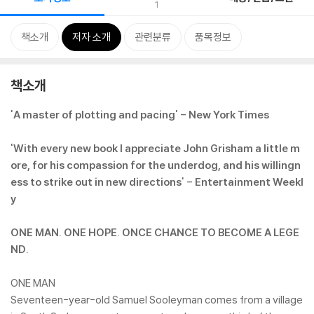
1
책소개
저자 소개
관련분류
품목정보
책소개
'A master of plotting and pacing' - New York Times
'With every new book I appreciate John Grisham a little m
ore, for his compassion for the underdog, and his willingn
ess to strike out in new directions' - Entertainment Weekl
y
ONE MAN. ONE HOPE. ONCE CHANCE TO BECOME A LEGE
ND.
ONE MAN
Seventeen-year-old Samuel Sooleyman comes from a village