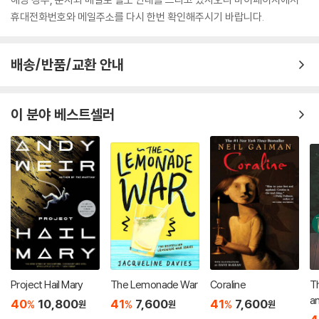
휴대전화번호와 메일주소를 다시 한번 확인해주시기 바랍니다.
배송/반품/교환 안내
이 분야 베스트셀러
Project Hail Mary
The Lemonade War
Coraline
Th
an : 2013 뉴베
40
10,800
41
7,600
41
7,600
%
%
%
원
원
원
작