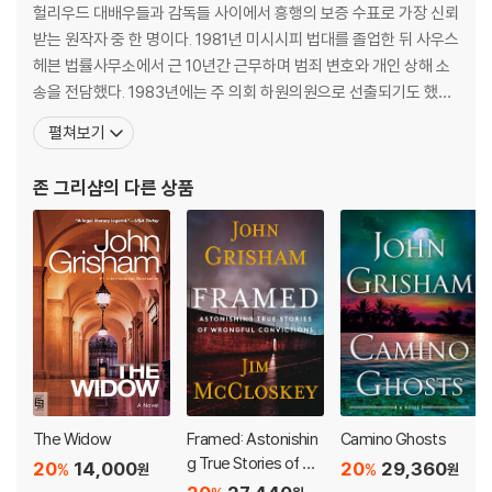
as achieved in the history of his chosen game: become a lege
헐리우드 대배우들과 감독들 사이에서 흥행의 보증 수표로 가장 신뢰
nd in twelve short months.
받는 원작자 중 한 명이다. 1981년 미시시피 법대를 졸업한 뒤 사우스
헤븐 법률사무소에서 근 10년간 근무하며 범죄 변호와 개인 상해 소
Global bestseller John Grisham takes you to a different ki
송을 전담했다. 1983년에는 주 의회 하원의원으로 선출되기도 했다.
nd of court in this gripping and incredibly moving novel th
그는 미국 남부의 테네시 주에서 평범한 변호사 생활을 하던 중 소설
펼쳐보기
at showcases his storytelling powers in an entirely new lig
가로 변신했다. 어렸을 때 꿈은 또래의 그 모든 아이들처럼 메이저리
ht.
그 홈런왕을 동경하는 프로야구 선수였다지만, 프로 선수로서 마땅
존 그리샴
의 다른 상품
한 경력을 쌓기에는 스포츠를 전문적으로 감당
'Grisham's books are smart, imaginative, and funny, popul
ated by complex interesting people' - The Washington Po
st
'A superb, instinctive storyteller' - The Times
350+ million copies, 45 languages, 9 blockbuster films:
NO ONE WRITES DRAMA LIKE JOHN GRISHAM
The Widow
Framed: Astonishin
Camino Ghosts
g True Stories of Wr
20
14,000
20
29,360
%
%
원
원
ongful Convictions