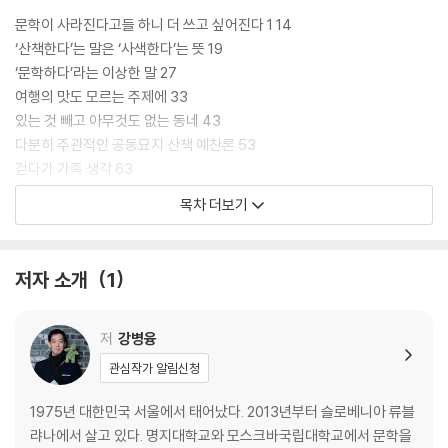
문학이 사라진다고들 하니 더 쓰고 싶어진다 1 14
‘산책한다’는 말은 ‘사색한다’는 뜻 19
‘문학하다’라는 이상한 말 27
여행의 맛도 모르는 주제에 33
있는 것 빼고 아무것도 없는 동네 43
다분히 주관적인 공동묘지 산책 예찬론 53
걷다가 가족 생각 63
달리다 본 어떤 농사의 모습 74
목차 더보기
외진 곳에 있는 작은 맛집 81
시작을 응원하는 마음 90
걷기도 귀찮은 날, 가위 타령 99
저자 소개
1
서재도 없는 명사의 서재 107
아버지의 서재 121
이제는 떠난 고양이 127
저
강병융
나가지 말고, 감자전 140
관심작가 알림신청
나를 멈추게 하는 157
몸이 멀어진다 할지라도 165
1975년 대한민국 서울에서 태어났다. 2013년부터 슬로베니아 류블
증발에 대해 생각해보셨나요? 174
랴나에서 살고 있다. 명지대학교와 모스크바국립대학교에서 문학을