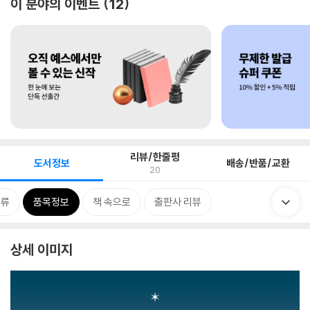
이 분야의 이벤트
12
리뷰/한줄평
도서정보
배송/반품/교환
20
분류
품목정보
책 속으로
출판사 리뷰
상세 이미지