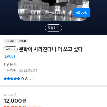
공유하기
소득공제
EPUB
문학이 사라진다니 더 쓰고 싶다
eBook
EPUB
강병융
저
마음의숲
2022.05.04.
9.8
20
12,000
원
12,000