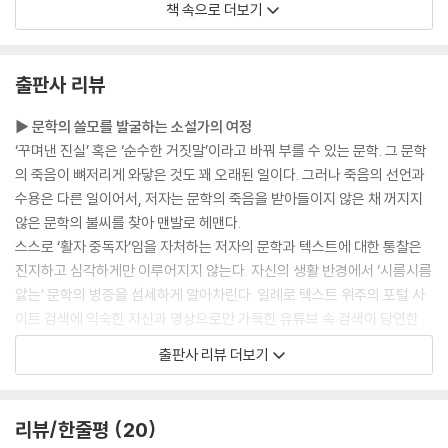
책 속으로 더보기
걸음의 끝에서, 산책의 끝에서 나는 깨달았다. 걸으면서 생각한다는 것을.
걷다가 많은 것이 떠오른다는 사실을. 때로는 걷다가 멈춰 더 깊게 사색할
출판사 리뷰
수 있다는 진리를. 그리하여 ‘산책 중’이라는 말은, 나에게는 ‘사색 중’이라
는 말과 동의어라는 사실을.
▶ 문학의 쓸모를 발굴하는 소설가의 여정
러시아에서 수많은 것을 배웠지만, 그중 하나를 꼽아야 한다면 나는 ‘산
‘꾸며낸 진실’ 혹은 ‘순수한 거짓말’이라고 바꿔 부를 수 있는 문학. 그 문학
책’이라고 할 것이다. 그래서 지금도 산책한다. 걸으며 생각한다. 사색적인
의 죽음이 뼈저리게 와닿은 것도 꽤 오래된 일이다. 그러나 죽음의 선언과
산책을 즐긴다. 그렇게 걷고 멈추고 생각하다가, 또 걷고 멈추고 생각하고,
수용은 다른 일이어서, 저자는 문학의 죽음을 받아들이지 않은 채 꺼지지
다시 걸을 것이다.
않은 문학의 불씨를 찾아 맨발로 헤맨다.
--- p.24 「‘산책한다’는 말은 ‘사색한다’는 뜻」 중에서
스스로 ‘활자 중독자’임을 자처하는 저자의 문학과 텍스트에 대한 통찰은
진지하고 심각하게만 이루어지지 않는다. 자신의 생활 반경에서 ‘시름시름
그 동네 사람들은 오래전부터 죽음과 더불어 살아왔고, 지금도 공존하고
앓는’ 문학의 병증을 섬세하게 알아차린다. 일례로 텍스트 위주의 포털 사
있으며, 앞으로도 계속 함께 살 것이다. 그런 생각을 하니 여기 사람들이 한
이트 검색에 익숙한 자신과 영상으로만 가득한 유튜브 속 검색이 당연한
국 사람들과는 좀 다르다는 생각도 든다. 그리고 생각 끝에 스스로에게 이
딸을 비교하며, 저자는 어느덧 정보의 기능까지 빼앗긴 텍스트의 현실을
출판사 리뷰 더보기
런 질문을 던져본다.
섬세하게 알아차리고 이에 관해 다방면으로 고민한다. 지금 이 시대에 텍
― 공동묘지를 산책하는 것도 좋은데, 아예 공동묘지가 있는 동네에서 살
스트는, 문학은 어떤 쓸모를 품고 있는가? 저자는 이 책에서 나름의 답을
아보는 건 어떨까?
기어이 찾아내고야 만다.
리뷰/한줄평
20
--- p.60 「다분히 주관적인 공동묘지 산책 예찬론」 중에서