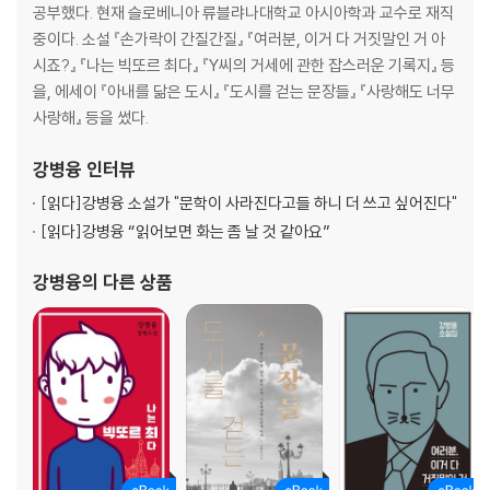
쥐 이야기 182
공부했다. 현재 슬로베니아 류블랴나대학교 아시아학과 교수로 재직
낙원을 찾아서 188
중이다. 소설 『손가락이 간질간질』 『여러분, 이거 다 거짓말인 거 아
과일 먹을 권리 198
시죠?』 『나는 빅또르 최다』 『Y씨의 거세에 관한 잡스러운 기록지』 등
아날로그인지 디지털인지 모를 추억들 205
을, 에세이 『아내를 닮은 도시』 『도시를 걷는 문장들』 『사랑해도 너무
철학이나 막창이나 213
사랑해』 등을 썼다.
길 위에서 섹스 생각 219
스탠드업 코미디언으로 월드 투어를 할 수 있다면 232
강병융
인터뷰
더 이상 걷지 않을 동물원 240
[읽다]
강병융 소설가 "문학이 사라진다고들 하니 더 쓰고 싶어진다"
문학이 기적이 되길 249
[읽다]
강병융 “읽어보면 화는 좀 날 것 같아요”
문학이 사라진다고들 하니 더 쓰고 싶어진다 2 260
강병융
의 다른 상품