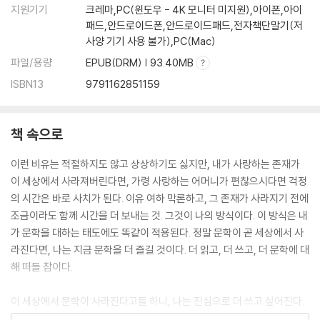
지원기기
크레마,PC(윈도우 - 4K 모니터 미지원),아이폰,아이
패드,안드로이드폰,안드로이드패드,전자책단말기(저
사양 기기 사용 불가),PC(Mac)
파일/용량
EPUB(DRM) | 93.40MB
ISBN13
9791162851159
책 속으로
이런 비유는 적절하지도 않고 상상하기도 싫지만, 내가 사랑하는 존재가
이 세상에서 사라져버린다면, 가령 사랑하는 어머니가 편찮으시다면 걱정
의 시간은 바로 사치가 된다. 이유 여하 막론하고, 그 존재가 사라지기 전에
조금이라도 함께 시간을 더 보내는 것. 그것이 나의 방식이다. 이 방식은 내
가 문학을 대하는 태도에도 똑같이 적용된다. 정말 문학이 곧 세상에서 사
라진다면, 나는 지금 문학을 더 즐길 것이다. 더 읽고, 더 쓰고, 더 문학에 대
해 떠들 참이다.
이 세상에서 문학이 사라진다고들 하니, 나는 진심으로 더 쓰고 싶어진다.
--- p.18 「문학이 사라진다고들 하니 더 쓰고 싶어진다 1」 중에서