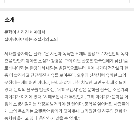
소개
문학이 사라진 세계에서
살아남아야 하는 소설가의 고뇌
세태를 풍자하는 날카로운 시선과 독특한 소재의 활용으로 자신만의 독자
층을 탄탄히 쌓아온 소설가 강병융. 그의 이번 산문은 한국인에게 낯선 ‘슬
로베니아’라는 환경에서 내딛는 발걸음으로부터 뻗어 나가며 전작보다 한
층 더 솔직하고 단단해진 사유를 보여준다. 오후의 산책처럼 유쾌한 그의
문장에는 재미뿐만 아니라, 문학과 삶에 대한 치열한 고민도 함께 깃들어
있다. 문학의 쓸모를 발굴하는, ‘샤페코엔시’ 같은 문학을 꿈꾸는 소설가의
이야기가 여기에 있다. ‘샤페코엔시’가 무엇인지, 그의 이야기가 문학을 어
떻게 소생시킬지는 책장을 넘겨봐야 알 일이다. 문학을 잊어버린 사람들에
게 그의 목소리는 오랫동안 왕래가 끊겨 못내 그리웠던 옛 친구의 전화 한
통처럼 울리고 있다. 응답하지 않을 수 없게끔.