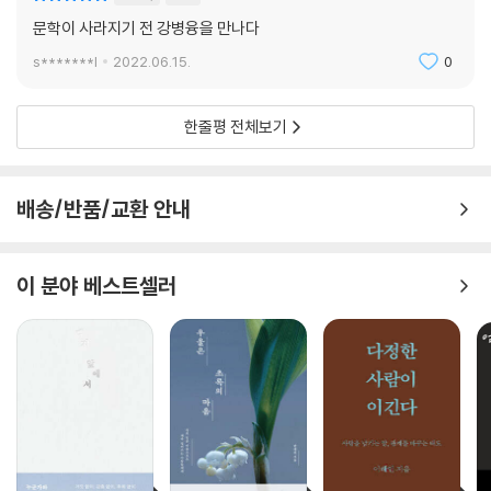
은 빈지 워치(binge watch)를 위해 만들어진 콘텐츠로 가득하다. 멈출
국 추억의 알맹이에는 나, 너, 우리와 같은 ‘사람’이 담겨 있다. 그 이외에 더
문학이 사라지기 전 강병융을 만나다
틈을 주지 않는다. 세상은 멈추는 것을 낭비라고 정의한다. 모르는 사이에
중요한 것은 없다.
자신이 원하는 것을 더 빨리, 더 많이 보기 위해 멈춤을 제거하는 일에만 몰
s*******l
2022.06.15.
0
--- p.211~212 「아날로그인지 디지털인지 모를 추억들」 중에서
두한다.
그런데 독서는 다르다. 독서는 우리를 멈추게 한다. 우리는 멈춰서 ‘생각’이
한줄평 전체보기
라는 것을 한다. 평소 우리가 잘 하지 않는 그 생각을 하게 한다. 그 문장에
대해서, 그 감동에 대해서, 그 문장과 감동 뒤에 가려 보이지 않는 것들에
대해서 고민하게 만든다. 생각의 끝에서 우리는 ‘나’를 만나고 만다.
배송/반품/교환 안내
_〈나를 멈추게 하는〉 중에서
다른 취미활동과 독서의 차별점을 ‘잠시 멈춤’에서 발견하고, 매일 집 앞을
이 분야 베스트셀러
찾아오는 고양이를 반복적으로 마주치며 짐승에 대한 두려움을 극복하는
이 소설가의 삶은, ‘멈춤과 반복’을 스스로 실현하려는 평생의 연습이자 작
업 그 자체다.
저자의 발자취가 고스란히 담긴 이 산문은 눈밭처럼 선명한 에피소드와 그
위에 찍힌 발자국처럼 명징한 메시지를 품고 있지만, 일독(一讀)으로 그
뜻을 온전히 이해하고 실천하기란 어려울지도 모른다. 멈춤과 반복이 중요
하다고, 멈춰서 읽고 반복해서 읽는 과정을 통해 비로소 깊은 뜻이 마음 한