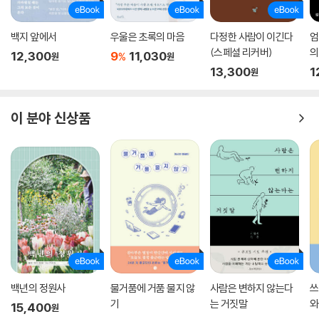
구석에 자리 잡을 것이라고, 누가 말했지 않은가.
백지 앞에서
우울은 초록의 마음
다정한 사람이 이긴다
엄
(스페셜 리커버)
의
12,300
9
11,030
%
원
원
13,300
1
원
이 분야 신상품
백년의 정원사
물거품에 거품 물지 않
사람은 변하지 않는다
쓰
기
는 거짓말
와
15,400
원