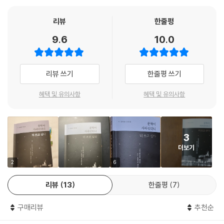
텍스트의 꽃이라 할 수 있는 문학의 쓸모를 찾아 헤매는 소설가의 여정은
그렇게 나는 여기서 시작할 수 있었다. 한때 ‘양념’이었던 내가 이제는 학생
누군가에게 멸망한 왕국을 반추하는 회고록 혹은 어떤 신성한 세계를 굳건
리뷰
한줄평
들에게 지루한 대학 생활의 일부가 되어버렸을지도 모르지만, 바로 그 메
히 믿고 그곳에 당도하려는 순례처럼 읽힐 수 있다. 그러나 사실 그 모든 비
9.6
10.0
일 한 통 덕분에 용기를 얻고 시작할 수 있었다는 사실은 변함이 없다. 한
유에 앞서 소설가에게 있어 문학의 재발견은 ‘생존 활동’에 다름 아니다. 밥
통의 메일에 담겨 있던 시작을 돕는 마음, 그 마음이 없었다면 용기를 내지
을 벌기 위한 모든 노동이 신성하다던 누군가의 말을 굳게 믿자면, 이 치열
못했을지도 모른다. 확신은 종종 내 안이 아닌, 나의 밖에서 생긴다. 우리는
한 사색이, 절박한 생존 활동이 사람들에게 보편적인 감동으로 와닿지 않
리뷰 쓰기
한줄평 쓰기
그 확신을 응원, 격려, 칭찬이라고 바꿔 부르기도 한다.
을 도리도 없는 것이다.
--- p.92 「시작을 응원하는 마음」 중에서
혜택 및 유의사항
혜택 및 유의사항
▶ 산책처럼 자유로운, 생기를 품은 삶의 문장들
개인의 독서가 개인의 역사라고 믿는다. 그러니 내가 읽은 책들은 나의 역
사유는 종종 산책과 비유되곤 한다. 목적지 없이 이리저리 부유하지만 ‘귀
사이다. 그리고 앞으로 읽을 책들이 나의 남은 역사를 만들 것이다. 멋진 서
가’로서 마침내 끝나는 산책처럼, 사유 역시 여러 갈래로 종잡을 수 없이 뻗
재에 앉아 새로운 역사를 이뤘으면 좋겠지만, 그렇지 않아도 상관없다. 역
3
어 나가지만 특정한 ‘결론’으로 귀결되기 때문이다. 산책길에 나선 사람들
사는 작은 곳, 척박한 곳으로부터 멋지게 피어오르는 경우도 많지 않은가?
더보기
의 집이 제각각 다른 것처럼, 사유의 결론 또한 다를 수밖에 없다.
--- p.120 「서재도 없는 명사의 서재」 중에서
이렇듯 목소리는 사람마다 다를 수밖에 없고, 이 차이를 이해하고자 하는
2
6
의지야말로 수필이 끊임없이 쓰이고 읽히는 이유 중 하나이리라. 강병융의
가끔 발코니에 앉아 고양이를 생각한다. 딸은 아직도 이웃 할머니와 고양
리뷰
13
한줄평
7
우직한 수필은 이러한 독자의 속셈을 배반하지 않는다. 사색의 시작은 다
이에 대한 이야기를 나눈다. 걷다가 밖에서 고양이를 마주치면, 잠시 서서
양한 순간에 찾아오지만, 저자의 경우에는 ‘산책’과의 유사성을 놓지 못하
가깝지도 멀지도 않은 존재의 떠남을 생각한다. 마음을 열지 말지 결정하
구매리뷰
추천순
겠다는 듯 발걸음으로부터 뚝심 있게 시작된다. 그리고 뚜벅뚜벅 펼쳐진
기도 전에, 어느새 끊어져버린 인연에 대하여 생각한다. 그리고 이런 이별
다.