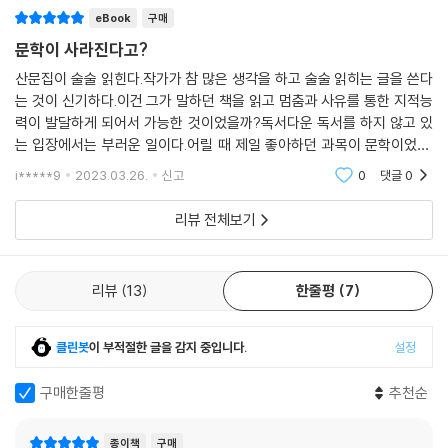
뒤, 내가 할 수 있는 건 무엇인지에 대해 생각한다. 떠난 ‘우리’ 고양이에 대
eBook
구매
해 생각한다.
어쩌면 루소로부터 최초로 발명되었을 이 ‘고독하고 몽상적인 산책’은 언
문학이 사라진다고?
--- p.139 「이제는 떠난 고양이」 중에서
제나 의외의 공간으로 산책자를 이끈다. 저자 또한 예외가 아니다. 류블랴
산문집이 술술 읽힌다.작가가 참 많은 생각을 하고 술술 읽히는 글을 쓴다
나 근처의 공동묘지를 거닐며 공동묘지 산책을 예찬하게 되고, 한국영화를
는 것이 신기하다.이건 그가 말하던 책을 읽고 멈춤과 사유를 통한 지적능
우리가 공동체 오로빌에서 배워야 할 것은 어쩌면, 다름 아닌 믿음일지도
보러 이탈리아 국경 부근의 우디네로 향하는 여정에서 색다른 공간이 선물
력이 발달하게 되어서 가능한 것이었을까?독서다운 독서를 하지 않고 있
모르겠다. 여기가 이상향이라는 믿는, 여기가 낙원이 될 수 있다고 믿는 그
하는 깨달음을 얻는다. 발걸음을 옮기는 일상에서 자연스럽게 피어나는 사
는 입장에서는 부러운 일이다.어릴 때 제일 좋아하던 과목이 문학이었다.
정신!
유의 다발이 이 산문집에 한 아름 묶여 있다. 자신의 일상을 사랑하게 되는
세상에는 어쩜 이렇게 다양하고 재미있는 이야기들이 있는지.그 이야기들
i*****9
2023.03.26.
신고
0
댓글
0
낙원을 찾아가기보다는 여기를 멋지게 만들어보고 싶다. 육식을 해도, 선
의 재미에 푹 빠졌었
생각들로 만발한다. 낯선 곳에서 탄생한 그의 문장에는 생기가 감돌고, 그
물 경제가 없어도, 심지어 술집이 많아도 행복할 수 있는 그런 마을을 만들
안에 깃든 사유는 여태껏 모르던 향기로 독자의 삶에 스며든다.
리뷰 전체보기
어보고 싶다. 그러기 위해선 우선, 지금 내딛는 한 걸음에 만족해야겠지. 그
런 생각을 하며 라디오를 끄고, 다시 내가 내딛는 한 걸음 한 걸음에 집중하
▶ 삶과 문학에 관한 가장 겸손한 사설
기 시작했다. 정해진 템포 없이 그 순간을 즐기면서 말이다.
산책을 닮은 그의 끊임없는 사색과 문학을 염려하는 그의 진심 어린 마음
리뷰
13
한줄평
7
--- p.197 「낙원을 찾아서」 중에서
은 모두 한 가지 깨달음에 다다른다. ‘멈춤과 반복을 연습하는 삶’의 추구가
바로 그것이다. 그의 이번 산문은 문학 앞에서, 삶 앞에서 취한 이 겸손한
클린봇
이 부적절한 글을 감지 중입니다.
설정
무언가가 우리의 마음에 소중히 남아 있는 것은 그것이 디지털이기 때문
자세에 관한 사설이자 해설이다. 오늘날을 살아가는 사람들은 얼마나 오랫
도, 아날로그이기 때문도 아니다. 그냥 그 추억이 아름답기 때문이다. 디지
동안 ‘멈춤과 반복’을 잊고 살았던가.
구매한줄평
추천순
털 시대가 되어서 세상이 각박해졌다느니, 아날로그 시대가 더 인간적이었
다느니 하는 말을 믿지 않는다. 그저 우습기까지 하다. 한 시대를, 어떤 세
유튜브 세상에는 멈춤이 없고, 다만 ‘건너뛰기’만 존재한다. 넷플릭스 세상
상을 아름답게 만드는 것은 기술이 아닌 사람인 걸 알고 있기 때문이다. 결
종이책
구매