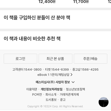
12,400
11,700
1
원
원
이 책을 구입하신 분들이 산 분야 책
이 책과 내용이 비슷한 추천 책
로그인
최근 본 상품
주문/배송
고객센터 1544-3800
티켓 1544-6399
중고샵 1566-4295
eBook 1:1문의/채팅상담
예스이십사(주) 사업자 정보
이용약관
개인정보처리방침
청소년보호정책
PC버전
회사소개
거래처관계자께
도서홍보
광고
Copyright © YES24 Corp. All Rights Reserved.
MATOM15