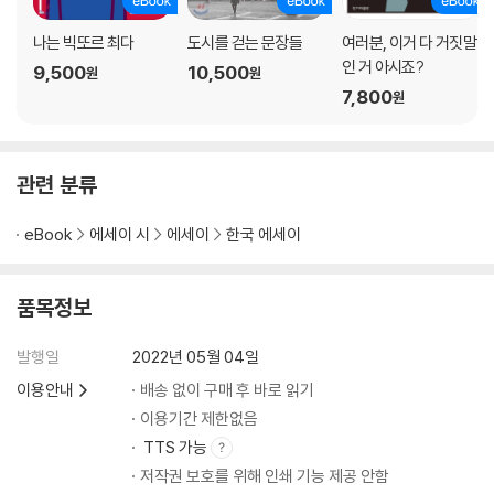
나는 빅또르 최다
도시를 걷는 문장들
여러분, 이거 다 거짓말
인 거 아시죠?
9,500
10,500
원
원
7,800
원
관련 분류
eBook
에세이 시
에세이
한국 에세이
품목정보
발행일
2022년 05월 04일
이용안내
배송 없이 구매 후 바로 읽기
이용기간 제한없음
TTS 가능
저작권 보호를 위해 인쇄 기능 제공 안함