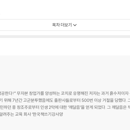
라
목차 더보기
상을 내 편으로 만들어라
 성공한다!” 무자본 창업가를 양성하는 코치로 유명해진 저자는 과거 흙수저이자
기 위해 7년간 고군분투했음에도 출판사들로부터 500번 이상 거절을 당했다. 그
고민하던 중 창조주로부터 인생 2막에 대한 ‘깨달음’을 얻게 되었다. 그 깨달음은 
 알려주는 교육 회사 ‘한국책쓰기강사양