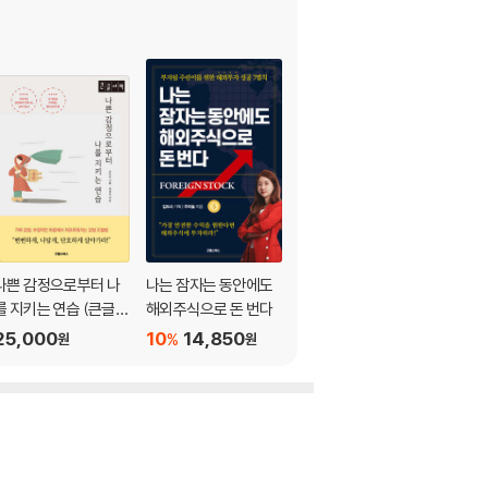
나쁜 감정으로부터 나
나는 잠자는 동안에도
나를 사랑하게 되는 자
를 지키는 연습 (큰글자
해외주식으로 돈 번다
존감 회복 글쓰기 훈련
책)
25,000
10
14,850
10
13,500
%
%
원
원
원