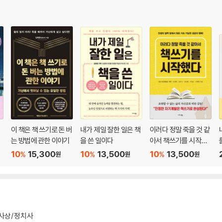
하라
즈
이 책은 책 쓰기로 돈 버
내가 제일 잘한 일은 책
이러다 정말 죽을 것 같
는 방법에 관한 이야기
을 쓴 일이다
아서 책쓰기를 시작했
다
10
15,300
10
13,500
10
13,500
%
%
%
원
원
원
게 하라
사상/정치사