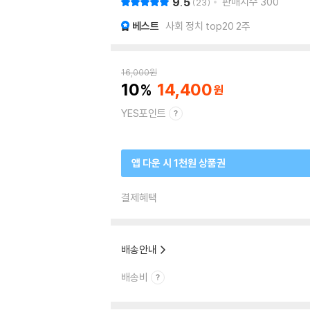
9.5
판매지수
300
23
베스트
사회 정치 top20 2주
16,000
원
10
14,400
YES포인트
앱 다운 시 1천원 상품권
결제혜택
배송안내
배송비