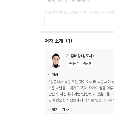
부모 탓, 사회 탓 하는 사람들에게
CHAPTER Two 지금 서 있는 곳에서 시작하
시련을 역이용하라
눈부신 미래는 그냥 주어지지 않는다
최고가 되면 결국 세상은 나를 찾는다
저자 소개
1
절박하다는 것은 답을 알고 있다는 말이다
진심이 마음을 움직인다
저
김태광(김도사)
CHAPTER Three 세상의 편이 되기보다 세
관심작가 알림신청
디테일에 신경 써라
김태광
잘나가는 사람들만 챙기지 마라
“성공해서 책을 쓰는 것이 아니라 책을 써야
성공을 부르는 입버릇 법칙
겨운 나날을 보내기도 했다. 작가의 꿈을 이루
문제보다 문제 해결에 집중하라
간한 후 자신에게 어떤 ‘달란트’가 있을까를 
원칙을 정하면 끝까지 실행하라
딩이 필요한 사람들에게 책 쓰는 방법에 대해
위기는 피하지 말고 정면 돌파하라
펼쳐보기
지금 즉시, 될 때까지 하라