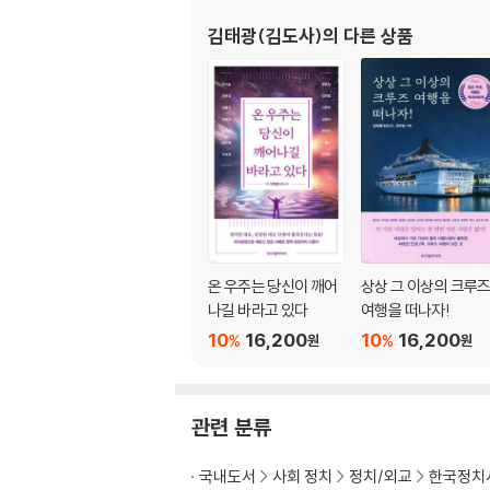
나무보다 숲을 보는 안목을 길러라
김태광(김도사)
의 다른 상품
CHAPTER Four 최소 노력으로 성과를 발휘
안전한 길은 죽은 자의 길이다
목숨 걸고 일하라
멀리 가려면 함께 가라
일을 했으면 성과를 내라
모든 성공은 도전에서 시작된다
강한 집념은 산도 옮긴다
벼랑 끝으로 내몰아라
온 우주는 당신이 깨어
상상 그 이상의 크루
지독하게 매달려라
나길 바라고 있다
여행을 떠나자!
10
16,200
10
16,200
%
%
원
원
CHAPTER Five 내 삶이 누군가의 희망이 되
비전을 가진 샐리던트가 되어라
관련 분류
최고의 전문가들과 가까이하라
가슴 뛰는 비전이 미래를 만든다
국내도서
사회 정치
정치/외교
한국정치
꿈, 3단계로 입체적으로 실행하라