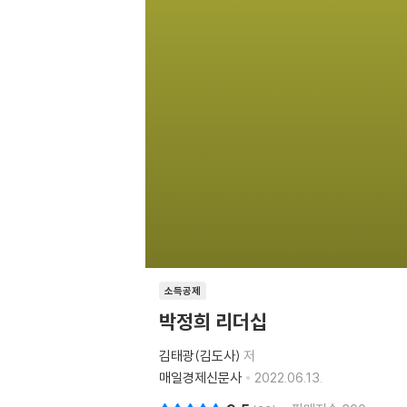
소득공제
박정희 리더십
김태광(김도사)
저
매일경제신문사
2022.06.13.