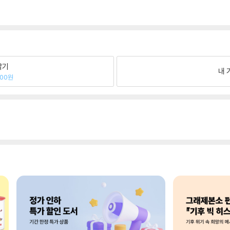
팔기
내 
600원