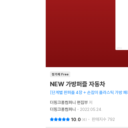
정가제 Free
NEW 가방퍼즐 자동차
단계별 판퍼즐 4장 + 손잡이 플라스틱 가방 패
더핑크퐁컴퍼니 편집부
저
더핑크퐁컴퍼니
2022.05.24.
10.0
판매지수
792
6