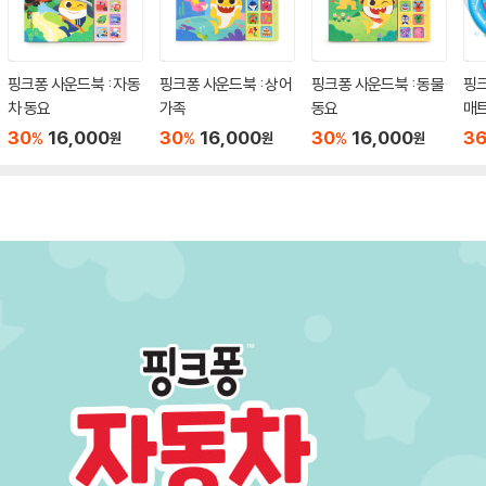
핑크퐁 사운드북 : 자동
핑크퐁 사운드북 : 상어
핑크퐁 사운드북 : 동물
핑
차 동요
가족
동요
매
30
16,000
30
16,000
30
16,000
3
%
%
%
원
원
원