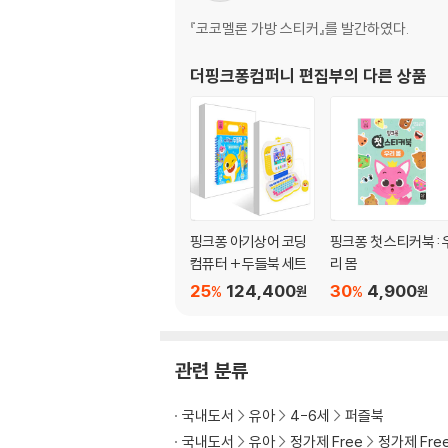
『코코멜론 가방 스티커』를 발간하였다.
더핑크퐁컴퍼니 편집부
의 다른 상품
핑크퐁 아기상어 코딩
핑크퐁 첫 스티커북 : 
컴퓨터 + 두들북 세트
리 몸
25
124,400
30
4,900
%
%
원
원
관련 분류
국내도서
유아
4-6세
퍼즐북
국내도서
유아
정가제 Free
정가제 Fre