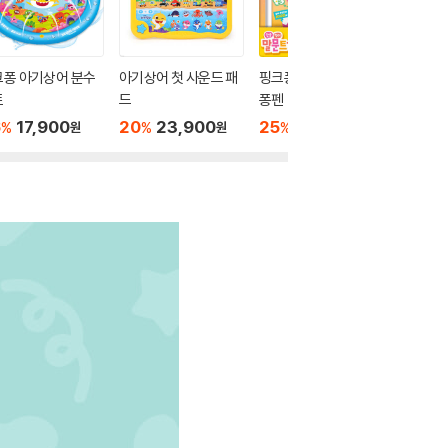
크퐁 아기상어 분수
아기상어 첫 사운드 패
핑크퐁 말문트기 핑크
핑크퐁 
트
드
퐁펜
요 50
6
17,900
20
23,900
25
74,900
33
3
%
%
%
%
원
원
원