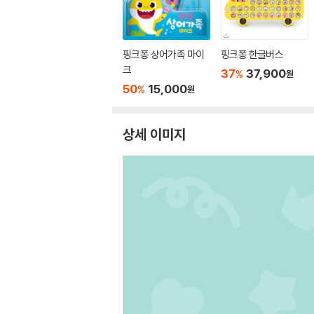
핑크퐁 상어가족 마이
핑크퐁 한글버스
크
37
37,900
%
원
50
15,000
%
원
상세 이미지