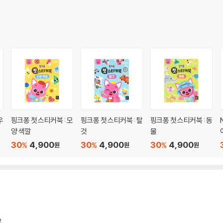
우
핑크퐁 첫 스티커북 : 모
핑크퐁 첫 스티커북 : 탈
핑크퐁 첫 스티커북 : 동
양 색깔
것
물
30
4,900
30
4,900
30
4,900
%
%
%
원
원
원
e