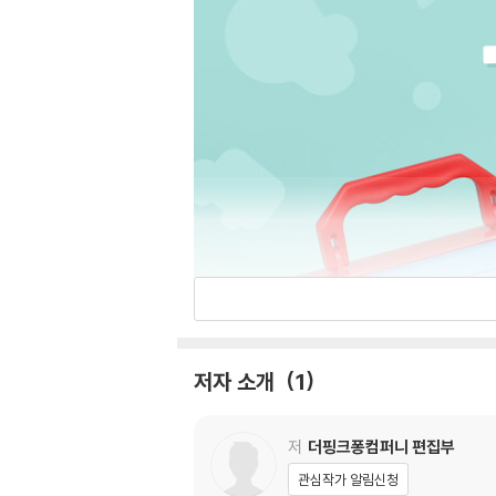
저자 소개
1
저
더핑크퐁컴퍼니 편집부
관심작가 알림신청