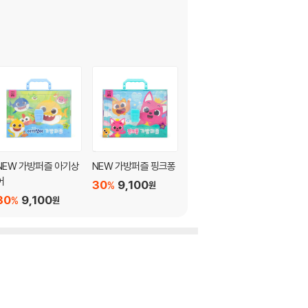
NEW 가방퍼즐 아기상
NEW 가방퍼즐 핑크퐁
핑크퐁 아기상어 코딩
어
컴퓨터
30
9,100
%
원
30
9,100
25
119,000
%
%
원
원