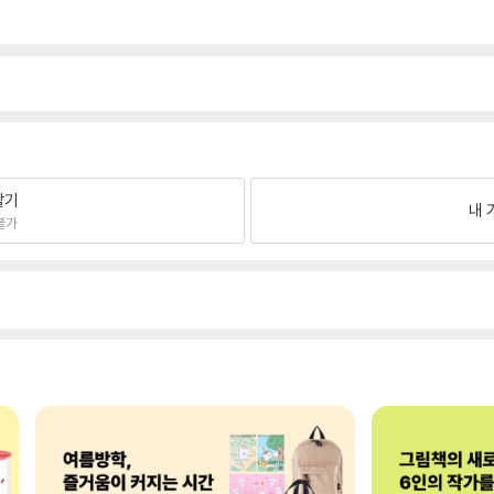
팔기
내 
불가