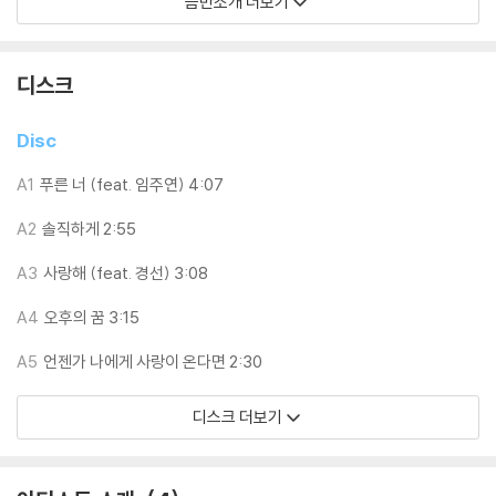
음반소개 더보기
디스크 제조국: 프랑스
디스크
표정 변화 없이 우두커니 노래하는 배영경의 모습은 나무를 닮았다.
오래전부터 그 자리에 있으면서 가끔 찾아오는 누군가의 이야기를 묵묵히
Disc
들어주던,
그리고 그늘을 만들어 쉬어가게 해주던 나무.
A1
푸른 너 (feat. 임주연) 4:07
음악도 마찬가지다.
A2
솔직하게 2:55
그의 음악은 꾸준하게 계절과 자연을 주제로 해왔고, 그 순환의 이치와도
닮은 사람의 인연에 대해 다뤄왔다.
A3
사랑해 (feat. 경선) 3:08
그가 부르는 노래에는 소리를 매끈하게 만드는 이펙트나 두터운 코러스도
잘 없는데,
A4
오후의 꿈 3:15
이는 마치 투박하지만 결이 살아있는 나무를 쓰다듬을 때 느끼는 감각을
A5
언젠가 나에게 사랑이 온다면 2:30
연상시킨다.
끝 모를 긴장과 불안의 나날 가운데 지친 이들에게 배영경은 음악으로 그
디스크 더보기
늘을 만들고 손짓한다.
'여기서 잠시 쉬어 가세요.'