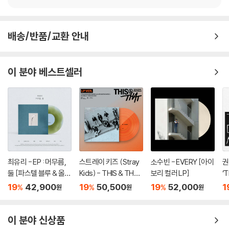
2) 컬러 디스크의 특성상 제작 공정시 앨범마다 색상 차이가 나는 경우도
있습니다.
3) 컬러 디스크는 제작 과정에서 다른 색상 염료가 섞여 얼룩과 번짐, 반점
배송/반품/교환 안내
등이 발생할 수 있습니다.
※ 반품/교환 안내
이 분야 베스트셀러
1) 불량으로 인한 반품/교환 요청 시에는 불량 확인을 위해 개봉 시의 동영
상을 요청할 수 있으며, 동영상이 없는 경우 반품/교환이 제한될 수 있습니
다.
관련 사진과 동영상 및 재생 기기 모델명을 첨부하여 첨부하여 고객센터에
문의 바랍니다.
2) LP는 잦은 배송 과정에서 재킷에 손상이 발생할 가능성이 높고 재판매
가 어려우므로 신중한 구매를 부탁드립니다.
최유리 - EP : 머무름,
스트레이 키즈 (Stray
소수빈 - EVERY [아이
권
둘 [파스텔 블루 & 올리
Kids) - THIS & THAT
보리 컬러 LP]
‘
브 그린 컬러 10인치 Vi
[LP VER.]
러
19
42,900
19
50,500
19
52,000
1
%
%
%
원
원
원
nyl]
이 분야 신상품