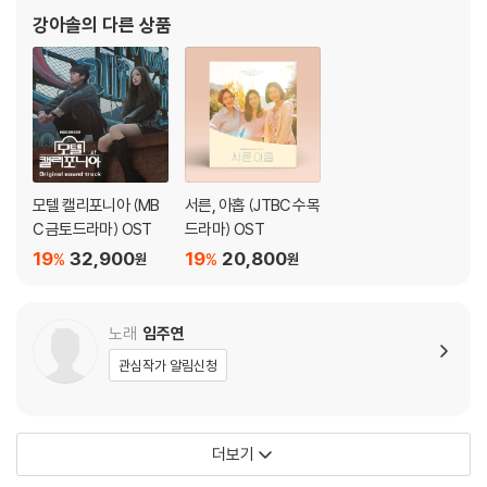
Elec guitar & acoustic guitar & nylon guitar by 배영경 / Piano by
강아솔
의 다른 상품
김성윤, 조은화 / Rhodes piano by 김성윤 / Bass guitar by 박 순철 /
Drum by 톰톰 / Percussion by 황성용 / Chorus by 배영경, 이규호,
경선
Executive Producer 박권일, 배영경 / Producer 박권일, 배영경
Recorded by 박권일, 배영경, 장수진 @푸른꿈 스튜디오 / Mixed by
박권일 @푸른꿈 스튜디오 Mastered by 도정회, 박준 @Sound Max
Album photo & handwriting by 배영경
모텔 캘리포니아 (MB
서른, 아홉 (JTBC 수목
Art works by 양원빈 / Album print design by 김에스터
C 금토드라마) OST
드라마) OST
Music video by 김수림 / Management: 푸른꿈과 별
19
32,900
19
20,800
%
%
원
원
ⓟ&ⓒ 2022 BluedreamnStar & Bae YoungGyung. Manufacture
d and Released by BluedreamnStar.
노래
임주연
Distributed by MUSICVERSE. All Rights Reserved. Unauthorize
관심작가 알림신청
d Duplication is the Violation of Applicable Laws. Vinyl Manufa
ctured in France. Prinited in Korea. MVKL-1007
더보기
LP 구매시 참고 사항 안내드립니다.