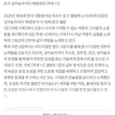
포크 싱어송라이터 배영경의 [푸른 너]
2021년 제18회 한국 대중음악상 최우수 포크 앨범에 노미네이트되었던
싱어송라이터 ‘배영경’의 두 번째 정규 앨범
1집 [여행 기록]에서 코로나 시국에 기약할 수 없는 여행의 그리움과 소중
함을 얘기했다면 2집 [푸른 너]에서는 이제 다시 떠날 여행의 설렘을 노래
하며 그동안의 안부와 삶의 희망을 노래하고 있다.
특히 이번 2집에서는 리드미컬한 밴드 사운드를 통해 좀 더 다양한 장르의
노래들을 선보이고 있으며, 싱어송라이터 이규호, 임주연, 경선, 강아솔과
의 듀엣을 통해 봄의 따듯한 감성을 듣는 이들에게 증폭시켜 줄 것으로 기
대된다. 또한, 이번 [푸른 너] 앨범은 1집과 같은 방식으로 모든 트랙의 노
래 녹음은 음정 보정을 위한 오토튠 작업을 배제하고 진행하여 깔끔하고
정확한 음정을 추구하는 대신 있는 그대로의 진솔함을 담으려고 노력했으
며, 유일한 피지컬 앨범인 바이닐(LP) 제작을 위한 커팅, 플래이팅 등의 모
든 공정은 프랑스에서 진행되어 리스너 들의 기대를 한껏 끌어올리고 있
다.
* 180g 블랙반, 12인치 LP
가사지 겸 이너슬리브 삽입