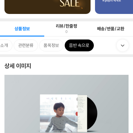
리뷰/한줄평
상품정보
배송/반품/교환
0
 소개
관련분류
품목정보
음반 속으로
상세 이미지