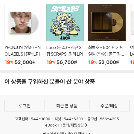
YEONJUN (연준) - N
Loco (로꼬) - 정규 3
최백호 - 50주년 기념
여
O LABELS [컬러 LP]
집 SCRAPS [컬러 LP]
앨범 〈박수〉 [골드 컬러
L
LP]
19
52,000
19
56,700
19
52,000
1
%
%
%
원
원
원
이 상품을 구입하신 분들이 산 분야 상품
로그인
최근 본 상품
주문/배송
고객센터 1544-3800
티켓 1544-6399
중고샵 1566-4295
eBook 1:1문의/채팅상담