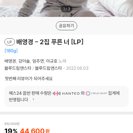
1
/
3
공유하기
배영경 - 2집 푸른 너 [LP]
LP
180g
배영경
강아솔
임주연
이규호
노래
블루드림앤스타
/
블루드림앤스타
2022.06.03.
첫번째 리뷰어가 되어주세요
예스24 음반 판매 수량은
와
집계에
반영됩니다.
55,100
원
19
44,600