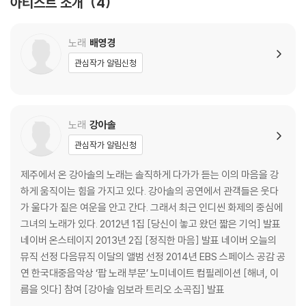
아티스트 소개
4
- 최다은(SBS 라디오 PD / 온스테이지 기획 위원)
노래
배영경
잘 지내셨나요
관심작가 알림신청
어떤 시간들을 보내셨나요
늘 일상의 제게 묻고 싶은 것 들이 있었어요
찰나의 기억과, 흐릿해지지 않으려 애썼던 이미지들을 모아 담다 보면
그 이야기들을 너무 오래 묻어 놓은 건 아닌지 항상 생각합니다.
노래
강아솔
이번 앨범은 제 곁에 있는 사람들을 많이 떠올리며 작업했어요
관심작가 알림신청
그리고 이제 조금 긴 여행을 꿈 꾸어 봅니다
여행지 어느 낯선 골목에서 마주칠 해법이 저를 다시금 설레게 하네요
제주에서 온 강아솔의 노래는 솔직하게 다가가 듣는 이의 마음을 강
작은 바램이라면 그 순간에도 늘 노래와 함께 였으면 합니다.
하게 움직이는 힘을 가지고 있다. 강아솔의 공연에서 관객들은 웃다
가 울다가 짙은 여운을 안고 간다. 그래서 최근 인디씬 화제의 중심에
2022년 4월 18일 배영경 드림.
그녀의 노래가 있다. 2012년 1집 [당신이 놓고 왔던 짧은 기억] 발표
네이버 온스테이지 2013년 2집 [정직한 마음] 발표 네이버 오늘의
뮤직 선정 다음뮤직 이달의 앨범 선정 2014년 EBS 스페이스 공감 공
[Credit]
연 한국대중음악상 ‘팝 노래 부문’ 노미네이트 컴필레이션 [해녀, 이
름을 잇다] 참여 [강아솔 임보라 트리오 소곡집] 발표
All song lyrics, composed by 배영경