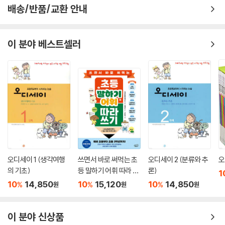
배송/반품/교환 안내
이 분야 베스트셀러
오디세이 1 (생각여행
쓰면서 바로 써먹는 초
오디세이 2 (분류와 추
오
의 기초)
등 말하기 어휘 따라 쓰
론)
1
기
10
14,850
10
15,120
10
14,850
%
%
%
원
원
원
이 분야 신상품