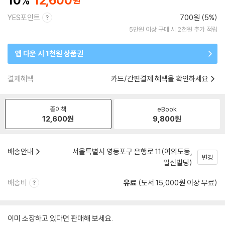
10
12,600
YES포인트
700원 (5%)
5만원 이상 구매 시 2천원 추가 적립
앱 다운 시 1천원 상품권
결제혜택
카드/간편결제 혜택을 확인하세요
종이책
eBook
12,600
원
9,800
원
배송안내
서울특별시 영등포구 은행로 11(여의도동,
변경
일신빌딩)
배송비
유료
(도서 15,000원 이상 무료)
이미 소장하고 있다면 판매해 보세요.