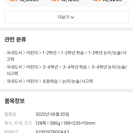
1 남의 얘기를 듣지 않으면 아무도 내 얘기를 들어 주지 않는다
2 ‘좋은 의견’과 ‘좋아하는 사람’을 구분하자
더보기
3 여러 의견이 있어서 ‘세상’은 재미있다
4 토론을 ‘승부’로 여기는 것은 잘못된 생각이다
5 바른말을 한다고 해서 사람들이 이야기를 들어주는 것은 아니다
관련 분류
6 강한 사람에게는 상대방의 입장도 생각할 줄 아는 다정함이 있다
국내도서
어린이
1-2학년
1-2학년 학습
1-2학년 논리/논술/사
고력
국내도서
어린이
3-4학년
3-4학년 학습
3-4학년 논리/논술/
사고력
국내도서
어린이
초등학습
논리/논술/사고력
품목정보
발행일
2022년 06월 20일
쪽수, 무게, 크기
128쪽 | 386g | 188*235*10mm
ISBN13
9791197800443