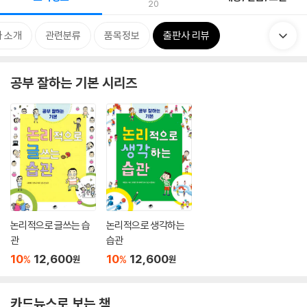
20
 소개
관련분류
품목정보
출판사 리뷰
공부 잘하는 기본 시리즈
논리적으로 글쓰는 습
논리적으로 생각하는
관
습관
10
12,600
10
12,600
%
%
원
원
카드뉴스로 보는 책