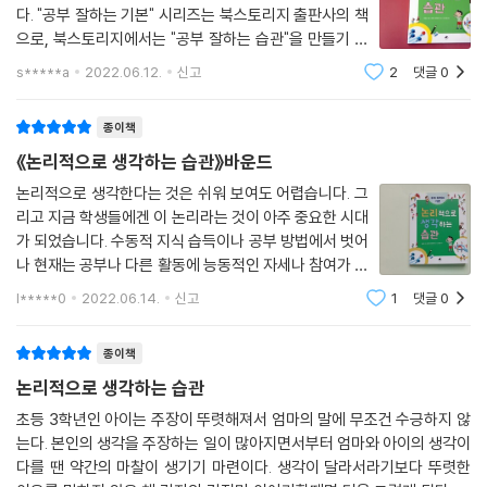
다. "공부 잘하는 기본" 시리즈는 북스토리지 출판사의 책
으로, 북스토리지에서는 "공부 잘하는 습관"을 만들기 위
한 실천서들로 이 시리즈를 채워간다고 한다. '논리적 사
s*****a
2022.06.12.
신고
2
댓글
0
고'가 왜 필요할까? '논리적 사고'란 문제의 원인을 찾고
결론을 도출하거나 해결 방법을
종이책
《논리적으로 생각하는 습관》바운드
논리적으로 생각한다는 것은 쉬워 보여도 어렵습니다. 그
리고 지금 학생들에겐 이 논리라는 것이 아주 중요한 시대
가 되었습니다. 수동적 지식 습득이나 공부 방법에서 벗어
나 현재는 공부나 다른 활동에 능동적인 자세나 참여가 필
요합니다. 선생님 중심의 수업 방식에서 학생들의 토론이
l*****0
2022.06.14.
신고
1
댓글
0
나 발표 수업이 더 비중을 많이 차지하게 되면서 논리적으
로 생각해야 하는 이유가 여기에 있습
종이책
논리적으로 생각하는 습관
초등 3학년인 아이는 주장이 뚜렷해져서 엄마의 말에 무조건 수긍하지 않
는다. 본인의 생각을 주장하는 일이 많아지면서부터 엄마와 아이의 생각이
다를 땐 약간의 마찰이 생기기 마련이다. 생각이 달라서라기보다 뚜렷한