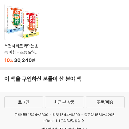
쓰면서 바로 써먹는 초
등 어휘 + 초등 말하기
어휘 따라 쓰기
10
30,240
%
원
이 책을 구입하신 분들이 산 분야 책
로그인
최근 본 상품
주문/배송
고객센터 1544-3800
티켓 1544-6399
중고샵 1566-4295
eBook 1:1문의/채팅상담