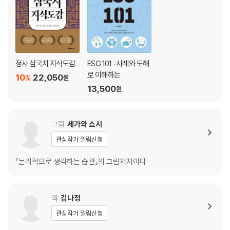
[생각 뿜뿜] 주스를 몇 병 마실 수 있을까?
제4장 생각하는 공식 ‘프레임워크’
1 생각하기 위한 공식!? ‘프레임워크’란 뭘까?
2 ‘빠짐없이, 겹치지 않게’는 논리적 사고의 주요 핵심
정사 삼국지 지식도감
ESG 101 : 사례와 도해
3 ‘WHY 트리’로 문제의 원인을 파악하자
로 이해하는
10
22,050
%
원
4 항상 ‘5W1H’를 의식하자
13,500
원
5 의사 전달에 도움이 되는 ‘PREP 기법’
6 아이디어를 떠올릴 때 도움이 되는 ‘SCAMPER’
7 목표를 정할 때 도움이 되는 ‘SMART 법칙’
그림
세가와 쇼시
8 ‘PDCA’를 이용해 목표를 달성해 보자
관심작가 알림신청
9 ‘HOW 트리’로 해결책을 찾아보자
10 생각만 하면 안 돼! 행동이 중요해
『논리적으로 생각하는 습관』의 그림저자이다.
[생각 뿜뿜] 누가 더 빨리 결승점에 도달할까?
제5장 일상생활에서 논리적 사고를 단련해 보자
역
김나정
1 잘 모를 때는 생각만 하지 말고 조사해 보자
관심작가 알림신청
2 자기 자신과 제3자 양쪽의 관점에서 사실을 바라보자