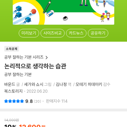
미리보기
사이즈비교
카드뉴스
공유하기
소득공제
공부 잘하는 기본 시리즈
논리적으로 생각하는 습관
공부 잘하는 기본
바운드
글
세가와 쇼시
그림
김나정
역
모테기 히데아키
감수
북스토리지
2022.06.20.
9.8
판매지수
114
20
14,000
원