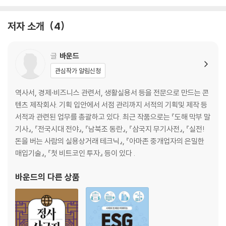
제2장 ‘논리적 사고’란 대체 뭘까?
1 ‘논리적(Logical)’이란, 대체 뭔지 알아보자
저자 소개
4
2 ‘주관적’과 ‘객관적’의 차이를 이해하자
3 ‘감정적’이 아니라 ‘이성적’으로 생각하자
4 논리적 사고의 기본, ‘삼각 논리’에 대해 알아보자
글
바운드
5 ‘삼각 논리’를 이용하여 자신의 의견을 말해 보자
관심작가 알림신청
6 삼각 논리로 ‘사실’에 따른 ‘주장’을 해 보자
7 삼각 논리로 ‘가설’에 따른 ‘주장’을 해 보자
역사서, 경제·비즈니스 관련서, 생활실용서 등을 전문으로 만드는 콘
8 사건의 관계를 올바르게 이해하자
텐츠 제작회사. 기획 입안에서 서점 관리까지 서적의 기획및 제작 등
9 ‘왜?’라는 의문을 소중히 여기자
서적과 관련된 업무를 총괄하고 있다. 최근 작품으로는 『도해 막부 말
10 논리적인 사람은 하지 않는 다섯 가지 행동
기사』, 『전국시대 전야』, 『남북조 동란』, 『삼국지 무기사전』, 『실전!
[생각 뿜뿜] 지우개는 얼마일까?
돈을 버는 사람의 실용상거래 테크닉』, 『아마존 중개업자의 은밀한
매입기술』, 『첫 비트코인 투자』 등이 있다 .
제3장 곤란한 일이 생겼을 때 도움이 되는 논리적 사고
1 상대방을 설득할 때 도움이 되는 논리적 사고
바운드
의 다른 상품
2 문제가 생겼을 때 해결책을 찾아보자
3 고민이 있을 때 도움이 되는 논리적 사고 ①
4 고민이 있을 때 도움이 되는 논리적 사고 ②
5 논리적 사고를 익히면 학교 성적이 오른다