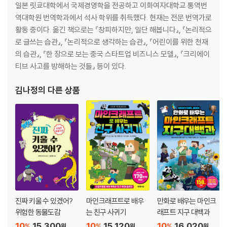
3 ‘타우린 2,000mg’은 어느 정도 효과가 있는 걸까?
일본 릿쿄대학에서 국제경영학을 전공하고 이화여자대학교 통역번
4 광고에 현혹되지 말자! 의심하지 않으면 손해 본다
역대학원 번역학과에서 석사 학위를 취득했다. 현재는 전문 번역가로
5 ‘찬성’과 ‘반대’ 의견을 함께 나누면 상대방을 이해할 수 있다
활동 중이다. 옮긴 책으로는 『창피하지만, 일단 해봅니다』, 『논리적으
6 논리적인 사람은 자기 자신의 옳고 그름을 판단한다
로 글쓰는 습관』, 『논리적으로 생각하는 습관』, 『어린이를 위한 천재
[생각 뿜뿜] 누가 방귀를 뀌었을까?
의 습관』, 『한 장으로 보는 중국 스타트업 비즈니스 모델』, 『크리에이
티브 사고를 방해하는 것들』 등이 있다.
제6장 ‘편견’은 논리적 사고를 방해한다
1 습관적 사고에 대한 이해를 넓히자
김나정
의 다른 상품
2 ‘바이어스(Bias)’는 논리적 사고의 적이다
3 내 마음대로 생각하는 ‘확증 편향’
4 예측 가능하다고 생각하는 ‘사후 과잉 확신 편향’
5 ‘괜찮을 거야’라고 생각하는 ‘정상화 편향’
6 낙관적으로 생각하고 마는 ‘계획 오류’
7 우리 편만 드는 ‘내집단 편향’
8 모두와 같다면 괜찮아!? ‘동조성 편향’
9 가장 처음 접한 정보의 영향을 받는 ‘앵커링 효과’
[생각 뿜뿜] 어느 선이 더 길까?
진짜 키울 수 있겠어?
마인크래프트로 배우
만화로 배우는 마인크
위험한 동물도감
는 친구 사귀기
래프트 지구 대백과
제7장 논리적 사고를 무기로 삼기 위해 필요한 마음가짐
10
15,300
10
15,120
10
16,020
%
%
%
원
원
원