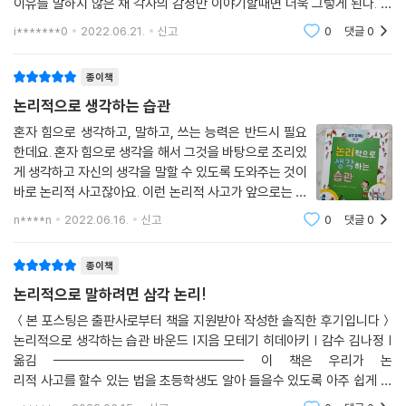
이유를 말하지 않은 채 각자의 감정만 이야기할때면 더욱 그렇게 된다. 어
떤 상황에서건 본인의 주장을 설득할 수 있는 논리적인 근거만 있으면 우
i*******0
2022.06.21.
신고
0
댓글
0
리가 대화하기
종이책
논리적으로 생각하는 습관
혼자 힘으로 생각하고, 말하고, 쓰는 능력은 반드시 필요
한데요. 혼자 힘으로 생각을 해서 그것을 바탕으로 조리있
게 생각하고 자신의 생각을 말할 수 있도록 도와주는 것이
바로 논리적 사고잖아요. 이런 논리적 사고가 앞으로는 더
필요해질 거라고 해요. 요즘은 자기 주장을 잘 하고 그 근
n****n
2022.06.16.
신고
0
댓글
0
거를 제시하는 사람이 자기 자신의 문제에 대해서도 혼자
문제를 해결할 수 있기 때문에, 그
종이책
논리적으로 말하려면 삼각 논리!
＜본 포스팅은 출판사로부터 책을 지원받아 작성한 솔직한 후기입니다＞
논리적으로 생각하는 습관 바운드 |지음 모테기 히데아키 | 감수 김나정 |
옮김 ----------------------------------- 이 책은 우리가 논
리적 사고를 할수 있는 법을 초등학생도 알아 들을수 있도록 아주 쉽게 설
명한 ‘논리적 사고’법을 키워주는 책인데요. 이러한 논리적 사고는 우리