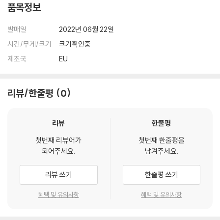
품목정보
발매일
2022년 06월 22일
시간/무게/크기
크기확인중
제조국
EU
리뷰/한줄평
0
리뷰
한줄평
첫번째 리뷰어가
첫번째 한줄평을
되어주세요.
남겨주세요.
리뷰 쓰기
한줄평 쓰기
혜택 및 유의사항
혜택 및 유의사항