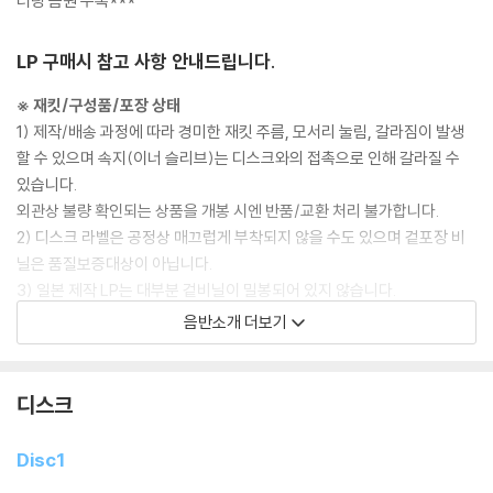
터링 음원 수록***
LP 구매시 참고 사항 안내드립니다.
※ 재킷/구성품/포장 상태
1) 제작/배송 과정에 따라 경미한 재킷 주름, 모서리 눌림, 갈라짐이 발생
할 수 있으며 속지(이너 슬리브)는 디스크와의 접촉으로 인해 갈라질 수
있습니다.
외관상 불량 확인되는 상품을 개봉 시엔 반품/교환 처리 불가합니다.
2) 디스크 라벨은 공정상 매끄럽게 부착되지 않을 수도 있으며 겉포장 비
닐은 품질보증대상이 아닙니다.
3) 일본 제작 LP는 대부분 겉비닐이 밀봉되어 있지 않습니다.
4) 디지털 다운로드 코드는 본사에서 공지 없이 증정 종료될 수 있습니다.
음반소개 더보기
※ 재생 불량
1) 침압 조절 기능이 없는 턴테이블을 사용하시는 경우, (주로 올인원 형태
디스크
모델) 다이내믹 사운드의 편차가 큰 트랙을 재생할 때 이상 현상이 발생할
수 있습니다.
Disc1
기기 문제로 인해 발생하는 재생 불량 현상에 대해서는 반품/교환이 불가