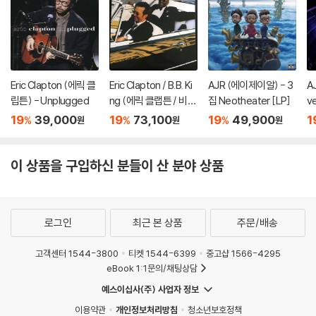
Eric Clapton (에릭 클
Eric Clapton / B.B. Ki
AJR (에이제이알) - 3
A
립튼) - Unplugged
ng (에릭 클랩튼 / 비비
집 Neotheater [LP]
v
킹) - Riding With Th
o
19
39,000
19
73,100
19
49,900
1
%
%
%
원
원
원
e King [골드 컬러 2L
P]
이 상품을 구입하신 분들이 산 분야 상품
로그인
최근 본 상품
주문/배송
고객센터 1544-3800
티켓 1544-6399
중고샵 1566-4295
eBook 1:1문의/채팅상담
예스이십사(주) 사업자 정보
이용약관
개인정보처리방침
청소년보호정책