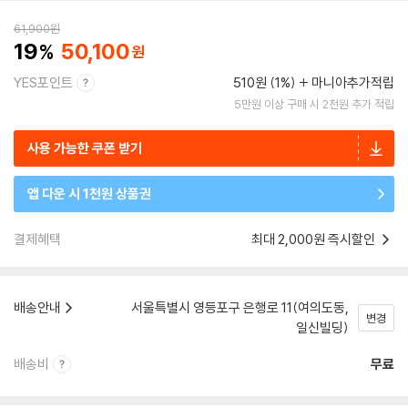
61,900
원
19
50,100
YES포인트
510원 (1%)
마니아추가적립
5만원 이상 구매 시 2천원 추가 적립
사용 가능한 쿠폰 받기
앱 다운 시 1천원 상품권
결제혜택
최대 2,000원 즉시할인
배송안내
서울특별시 영등포구 은행로 11(여의도동,
변경
일신빌딩)
배송비
무료