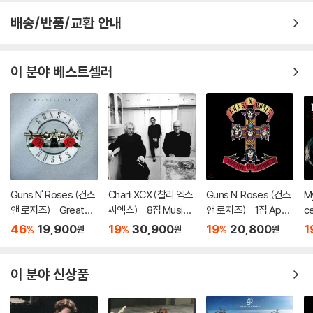
배송/반품/교환 안내
이 분야 베스트셀러
Guns N' Roses (건즈
Charli XCX (찰리 엑스
Guns N' Roses (건즈
M
앤 로지즈) - Greates
씨엑스) - 8집 Music,
앤 로지즈) - 1집 Appe
c
t Hits: Their Biggest
Fashion, Film
tite For Destruction
스)
46
19,900
19
30,900
19
20,800
1
%
%
%
원
원
원
Hits From 1987-199
rd
4
이 분야 신상품