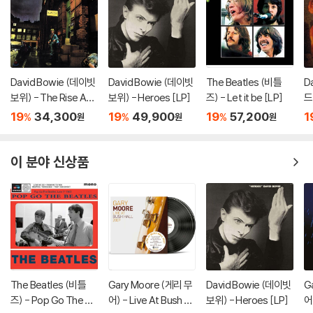
David Bowie (데이빗
David Bowie (데이빗
The Beatles (비틀
D
보위) - The Rise And
보위) - Heroes [LP]
즈) - Let it be [LP]
드
Fall Of Ziggy Stardu
e
19
34,300
19
49,900
19
57,200
1
%
%
%
원
원
원
st And The Spiders
From Mars [LP]
이 분야 신상품
The Beatles (비틀
Gary Moore (게리 무
David Bowie (데이빗
G
즈) - Pop Go The Be
어) - Live At Bush Ha
보위) - Heroes [LP]
어)