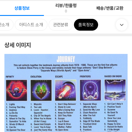
리뷰/한줄평
상품정보
배송/반품/교환
0
반소개
아티스트 소개
관련분류
품목정보
상세 이미지