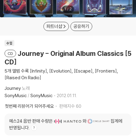
1
/
2
파트너샵
공유하기
수입
Journey - Original Album Classics [5
CD
CD]
5개 앨범 수록 [Infinity], [Evolution], [Escape], [Frontiers],
[Raised On Radio]
Journey
노래
SonyMusic
/
SonyMusic
2012.01.11.
첫번째 리뷰어가 되어주세요
판매지수
60
예스24 음반 판매 수량은
와
집계에
반영됩니다.