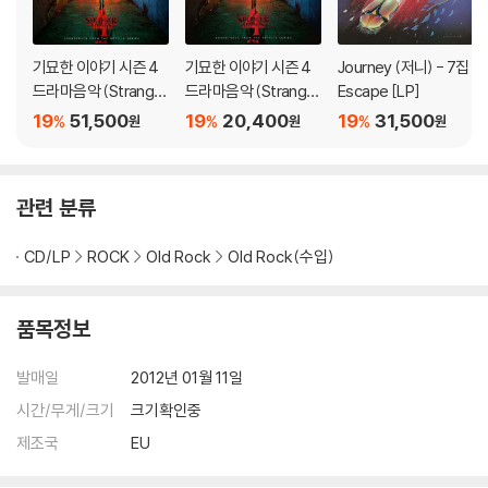
기묘한 이야기 시즌 4
기묘한 이야기 시즌 4
Journey (저니) - 7집
드라마음악 (Stranger
드라마음악 (Stranger
Escape [LP]
Things Season 4 O
Things Season 4 O
19
51,500
19
20,400
19
31,500
%
%
%
원
원
원
ST) [레드 컬러 2LP]
ST)
관련 분류
CD/LP
ROCK
Old Rock
Old Rock(수입)
품목정보
발매일
2012년 01월 11일
시간/무게/크기
크기확인중
제조국
EU