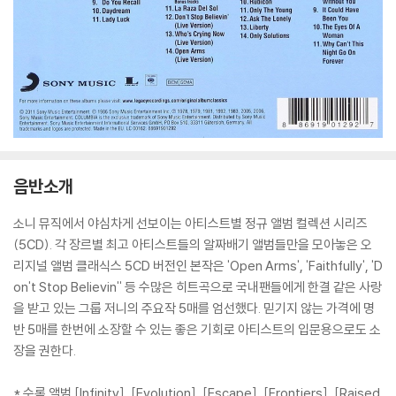
음반소개
소니 뮤직에서 야심차게 선보이는 아티스트별 정규 앨범 컬렉션 시리즈
(5CD). 각 장르별 최고 아티스트들의 알짜배기 앨범들만을 모아놓은 오
리지널 앨범 클래식스 5CD 버전인 본작은 'Open Arms', 'Faithfully', 'D
on't Stop Believin'' 등 수많은 히트곡으로 국내팬들에게 한결 같은 사랑
을 받고 있는 그룹 저니의 주요작 5매를 엄선했다. 믿기지 않는 가격에 명
반 5매를 한번에 소장할 수 있는 좋은 기회로 아티스트의 입문용으로도 소
장을 권한다.
* 수록 앨범 [Infinity], [Evolution], [Escape], [Frontiers], [Raised